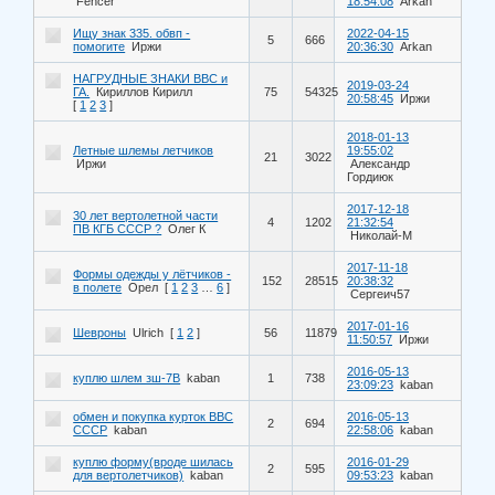
Fencer
18:54:08
Arkan
Ищу знак 335. обвп -
2022-04-15
5
666
помогите
Иржи
20:36:30
Arkan
НАГРУДНЫЕ ЗНАКИ ВВС и
2019-03-24
ГА.
Кириллов Кирилл
75
54325
20:58:45
Иржи
[
1
2
3
]
2018-01-13
Летные шлемы летчиков
19:55:02
21
3022
Иржи
Александр
Гордиюк
2017-12-18
30 лет вертолетной части
4
1202
21:32:54
ПВ КГБ СССР ?
Олег К
Николай-М
2017-11-18
Формы одежды у лётчиков -
152
28515
20:38:32
в полете
Орел
[
1
2
3
…
6
]
Сергеич57
2017-01-16
Шевроны
Ulrich
[
1
2
]
56
11879
11:50:57
Иржи
2016-05-13
куплю шлем зш-7В
kaban
1
738
23:09:23
kaban
обмен и покупка курток ВВС
2016-05-13
2
694
СССР
kaban
22:58:06
kaban
куплю форму(вроде шилась
2016-01-29
2
595
для вертолетчиков)
kaban
09:53:23
kaban