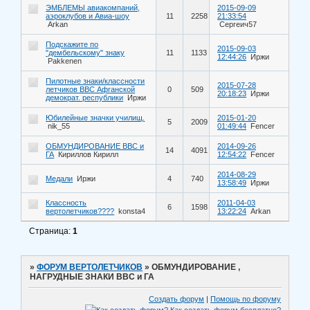
ЭМБЛЕМЫ авиакомпаний,
2015-09-09
аэроклубов и Авиа-шоу
11
2258
21:33:54
Arkan
Сергеич57
Подскажите по
2015-09-03
"дембельскому" знаку
11
1133
12:44:26
Иржи
Pakkenen
Пилотные знаки/классности
2015-07-28
летчиков ВВС Афганской
0
509
20:18:23
Иржи
демократ. республики
Иржи
Юбилейные значки училищ.
2015-01-20
5
2009
nik_55
01:49:44
Fencer
ОБМУНДИРОВАНИЕ ВВС и
2014-09-26
14
4091
ГА
Кириллов Кирилл
12:54:22
Fencer
2014-08-29
Медали
Иржи
4
740
13:58:49
Иржи
Классность
2011-04-03
6
1598
вертолетчиков????
konsta4
13:22:24
Arkan
Страница:
1
»
ФОРУМ ВЕРТОЛЕТЧИКОВ
»
ОБМУНДИРОВАНИЕ ,
НАГРУДНЫЕ ЗНАКИ ВВС и ГА
Создать форум
|
Помощь по форуму