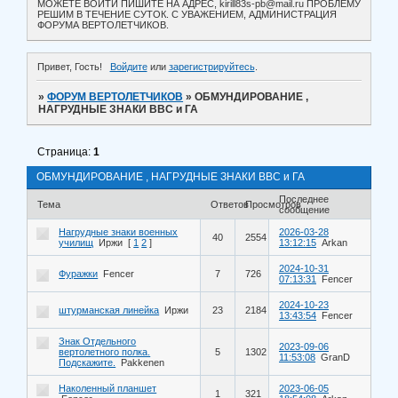
МОЖЕТЕ ВОЙТИ ПИШИТЕ НА АДРЕС, kirill83s-pb@mail.ru ПРОБЛЕМУ
РЕШИМ В ТЕЧЕНИЕ СУТОК. С УВАЖЕНИЕМ, АДМИНИСТРАЦИЯ
ФОРУМА ВЕРТОЛЕТЧИКОВ.
Привет, Гость!
Войдите
или
зарегистрируйтесь
.
»
ФОРУМ ВЕРТОЛЕТЧИКОВ
»
ОБМУНДИРОВАНИЕ ,
НАГРУДНЫЕ ЗНАКИ ВВС и ГА
Страница:
1
ОБМУНДИРОВАНИЕ , НАГРУДНЫЕ ЗНАКИ ВВС и ГА
Последнее
Тема
Ответов
Просмотров
сообщение
Нагрудные знаки военных
2026-03-28
40
2554
училищ
Иржи
[
1
2
]
13:12:15
Arkan
2024-10-31
Фуражки
Fencer
7
726
07:13:31
Fencer
2024-10-23
штурманская линейка
Иржи
23
2184
13:43:54
Fencer
Знак Отдельного
2023-09-06
вертолетного полка.
5
1302
11:53:08
GranD
Подскажите.
Pakkenen
Наколенный планшет
2023-06-05
1
321