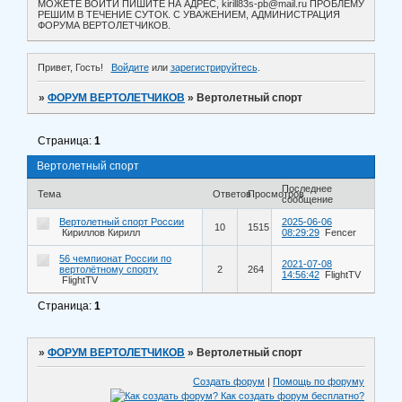
МОЖЕТЕ ВОЙТИ ПИШИТЕ НА АДРЕС, kirill83s-pb@mail.ru ПРОБЛЕМУ
РЕШИМ В ТЕЧЕНИЕ СУТОК. С УВАЖЕНИЕМ, АДМИНИСТРАЦИЯ
ФОРУМА ВЕРТОЛЕТЧИКОВ.
Привет, Гость!
Войдите
или
зарегистрируйтесь
.
»
ФОРУМ ВЕРТОЛЕТЧИКОВ
»
Вертолетный спорт
Страница:
1
Вертолетный спорт
Последнее
Тема
Ответов
Просмотров
сообщение
Вертолетный спорт России
2025-06-06
10
1515
Кириллов Кирилл
08:29:29
Fencer
56 чемпионат России по
2021-07-08
вертолётному спорту
2
264
14:56:42
FlightTV
FlightTV
Страница:
1
»
ФОРУМ ВЕРТОЛЕТЧИКОВ
»
Вертолетный спорт
Создать форум
|
Помощь по форуму