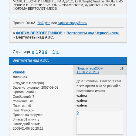
МОЖЕТЕ ВОЙТИ ПИШИТЕ НА АДРЕС, kirill83s-pb@mail.ru ПРОБЛЕМУ
РЕШИМ В ТЕЧЕНИЕ СУТОК. С УВАЖЕНИЕМ, АДМИНИСТРАЦИЯ
ФОРУМА ВЕРТОЛЕТЧИКОВ.
Привет, Гость!
Войдите
или
зарегистрируйтесь
.
»
ФОРУМ ВЕРТОЛЕТЧИКОВ
»
Вертолеты над Чернобылем.
»
Вертолеты над АЭС.
Страница:
«
1
2
3
4
…
9
»
Вертолеты над АЭС.
Поделиться
2007-
31
vinodel
12-20 23:01:13
Новичок
Да в Эфиопии. Валера я сам
Откуда:
Н.Новгород
в это время был за речкой в
Зарегистрирован
: 2007-09-09
полтиннике.
walera
Приглашений:
0
walera
Сообщений:
7
walera
Уважение:
+0
walera
Позитив:
+0
Пол:
Мужской
0
Провел на форуме:
3 часа 31 минуту
Последний визит:
2008-01-06 20:20:11