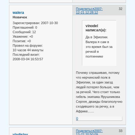
Поделиться
2007-
32
walera
12-21 12:28:12
Новичок
Зарегистрирован
: 2007-10-30
vinodel
Приглашений:
0
написал(а):
Сообщений:
12
Уважение:
+0
Да в Эфиопии.
Позитив:
+0
Валера я сам в
Провел на форуме:
это время был за
10 часов 44 минуты
речкой в
Последний визит:
полтиннике
2008-03-04 16:53:57
Почему спрашиваю, потому
что нерчинский полк в
Эфиопии, за один заезд
людей потерял больше, чем
за речкой. Чего стоит только
гибель экипажа Ярушникова
Сергея, дважды благополучно
сходившего за речку, а в
Африке.......
0
Поделиться
2007-
33
vladislav
12-22 20:50:09