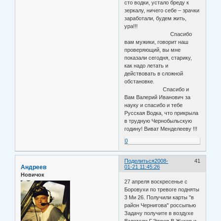
сто водки, устало бреду к
зеркалу, ничего себе – зрачки
заработали, будем жить,
ура!!!
Спасибо
вам мужики, говорит наш
проверяющий, вы мне
показали сегодня, старику,
как надо летать и
действовать в сложной
обстановке.
Спасибо и
Вам Валерий Иванович за
науку и спасибо и тебе
Русская Водка, что прикрыла
в трудную Чернобыльскую
годину! Виват Менделееву !!!
0
Поделиться
2008-
41
Андреев
01-21 11:45:26
Новичок
27 апреля воскресенье с
Боровухи по тревоге подняты
3 Ми 26. Получили карты "в
район Чернигова" россыпью
Задачу получите в воздухе
Взлетели Г.Этюев В.Жуков и