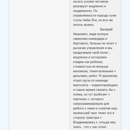
на все усилия летчиков
реагирует медленно и
неадекватно. По
управляемости гораздо хуже
ступы бабы Яги, но все-же
лететь можно.
Валерий
Иванович, видя полную
гармонию командира и
бортового, больше не лезет к
рычагам управления и мы
продолжаем свой полет ,
медленно и осторожно
кладем как ребенка,
стоимостью не меньше
миллиона, теми»зелеными »
деньгами, робот. Я произвожу
отцеп груза по команде
вертолета – корректировщика
и самое время свалить бы с
пляжа, но тут выбегает «
партизан », которого
запрограммировали для
работы с нами и схватив наш
провисший трос тянет его в
сторону трактора «
Владимировец », откуда ему
знать , что у нас отказ