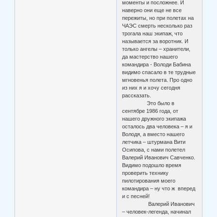
моменты и посложнее. И
наверно они еще не все
пережиты, но при полетах на
ЧАЭС смерть несколько раз
трогала наш экипаж, что
называется за воротник. И
только ангелы – хранители,
да мастерство нашего
командира - Володи Бабина
видимо спасало в те трудные
мгновенья полета. Про одно
из них я и хочу сегодня
рассказать.
Это было в
сентябре 1986 года, от
нашего дружного экипажа
осталось два человека – я и
Володя, а вместо нашего
летчика – штурмана Вити
Осипова, с нами полетел
Валерий Иванович Савченко.
Видимо подошло время
проверить технику
пилотирования моего
командира – ну что ж вперед
и с песней!
Валерий Иванович
– человек-легенда, начинал