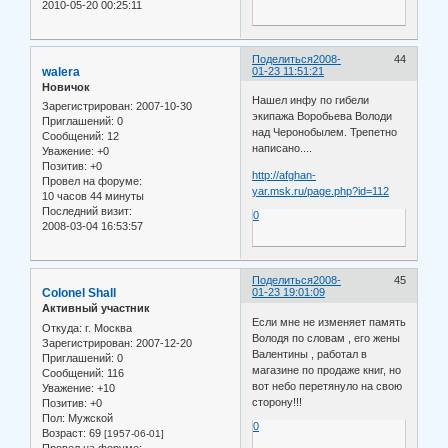
2010-05-20 00:25:11
Поделиться
2008-
44
walera
01-23 11:51:21
Новичок
Нашел инфу по гибели
Зарегистрирован
: 2007-10-30
экипажа Воробьева Володи
Приглашений:
0
над Черонобылем. Трепетно
Сообщений:
12
написано....
Уважение:
+0
Позитив:
+0
http://afghan-
Провел на форуме:
yar.msk.ru/page.php?id=112
10 часов 44 минуты
Последний визит:
0
2008-03-04 16:53:57
Поделиться
2008-
45
Colonel Shall
01-23 19:01:09
Активный участник
Если мне не изменяет память
Откуда:
г. Москва
Володя по словам , его жены
Зарегистрирован
: 2007-12-20
Валентины , работал в
Приглашений:
0
магазине по продаже книг, но
Сообщений:
116
вот небо перетянуло на свою
Уважение:
+10
сторону!!!
Позитив:
+0
Пол:
Мужской
0
Возраст:
69
[1957-06-01]
Провел на форуме: