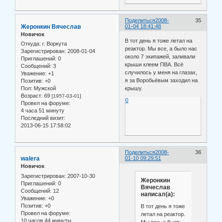
Поделиться
2008-
35
Жеронкин Вячеслав
01-04 18:41:48
Новичок
В тот день я тоже летал на
Откуда:
г. Воркута
реактор. Мы все, а было нас
Зарегистрирован
: 2008-01-04
около 7 экипажей, заливали
Приглашений:
0
крыши клеем ПВА. Всё
Сообщений:
3
случилось у меня на глазах,
Уважение:
+1
я за Воробьёвым заходил на
Позитив:
+0
Пол:
Мужской
крышу.
Возраст:
69
[1957-03-01]
0
Провел на форуме:
4 часа 51 минуту
Последний визит:
2013-06-15 17:58:02
Поделиться
2008-
36
walera
01-10 09:29:51
Новичок
Зарегистрирован
: 2007-10-30
Жеронкин
Приглашений:
0
Вячеслав
Сообщений:
12
написал(а):
Уважение:
+0
Позитив:
+0
В тот день я тоже
Провел на форуме:
летал на реактор.
10 часов 44 минуты
Мы все, а было