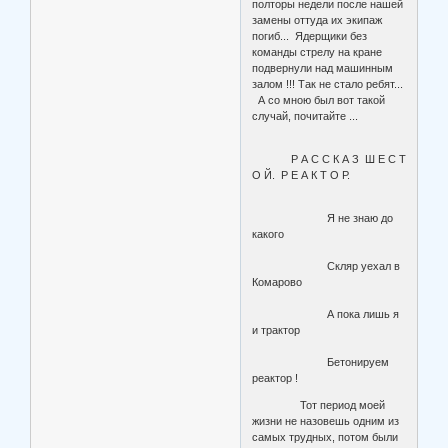
полторы недели после нашей
замены оттуда их экипаж
погиб... Ядерщики без
команды стрелу на кране
подвернули над машинным
залом !!! Так не стало ребят...
А со мною был вот такой
случай, почитайте ...
Р А С С К А З Ш Е С Т
О Й. Р Е А К Т О Р.
Я не знаю до
какого
Скляр уехал в
Комарово
А пока лишь я
и трактор
Бетонируем
реактор !
Тот период моей
жизни не назовешь одним из
самых трудных, потом были