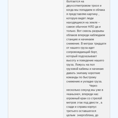
болтается на
двухсотметровом тросе и
когда мы попадаем в облака
я представляю картину ,
которую видят люди
находящиеся на земле –
самое обычное НЛО да и
только. Вот сквозь разрывы
облаков впереди наблюдаем
станцию и начинаем
снижение. В метрах тридцати
от нашего груза идет
сопровождающий борт,
который подсказывает
высоту и поведение нашего
груза. Ложусь на пол
грузовой кабины и начинаю
давать экипажу короткие
команды по быстрому
снижению и укладке груза.
Через
несколько секунд мы уже в
«каньоне», впереди нас
огромный кран со стрелой
метров этак под двести , а
сзади и справа корпус
третьего оставшегося
целым энергоблока, до