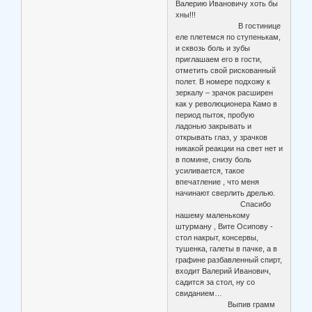
Валерию Ивановичу хоть бы
хны!!!
В гостинице
еле плетемся по ступенькам,
и сквозь боль и зубы
приглашаем его в гости,
отметить свой рискованный
полет. В номере подхожу к
зеркалу – зрачок расширен
как у революционера Камо в
период пыток, пробую
ладонью закрывать и
открывать глаз, у зрачков
никакой реакции на свет нет и
в помине, снизу боль
усиливается, такое
впечатление , что меня
начинают сверлить дрелью.
Спасибо
нашему маленькому
штурману , Вите Осипову -
стол накрыт, консервы,
тушенка, галеты в пачке, а в
графине разбавленный спирт,
входит Валерий Иванович,
садится за стол, ну со
свиданием…
Выпив грамм