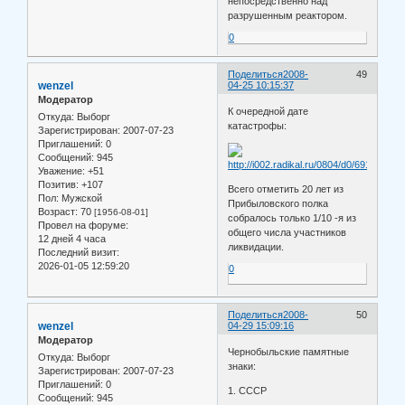
непосредственно над
разрушенным реактором.
0
Поделиться
2008-
49
wenzel
04-25 10:15:37
Модератор
К очередной дате
Откуда:
Выборг
катастрофы:
Зарегистрирован
: 2007-07-23
Приглашений:
0
Сообщений:
945
Уважение:
+51
Позитив:
+107
Всего отметить 20 лет из
Пол:
Мужской
Прибыловского полка
Возраст:
70
[1956-08-01]
собралось только 1/10 -я из
Провел на форуме:
общего числа участников
12 дней 4 часа
ликвидации.
Последний визит:
2026-01-05 12:59:20
0
Поделиться
2008-
50
wenzel
04-29 15:09:16
Модератор
Чернобыльские памятные
Откуда:
Выборг
знаки:
Зарегистрирован
: 2007-07-23
Приглашений:
0
1. СССР
Сообщений:
945