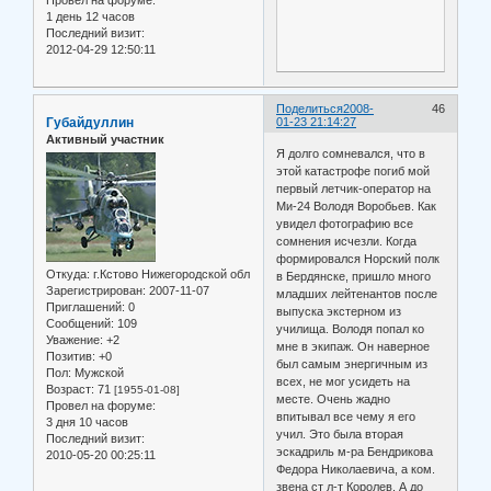
1 день 12 часов
Последний визит:
2012-04-29 12:50:11
Поделиться
2008-
46
Губайдуллин
01-23 21:14:27
Активный участник
Я долго сомневался, что в
этой катастрофе погиб мой
первый летчик-оператор на
Ми-24 Володя Воробьев. Как
увидел фотографию все
сомнения исчезли. Когда
формировался Норский полк
Откуда:
г.Кстово Нижегородской обл
в Бердянске, пришло много
Зарегистрирован
: 2007-11-07
младших лейтенантов после
Приглашений:
0
выпуска экстерном из
Сообщений:
109
училища. Володя попал ко
Уважение:
+2
мне в экипаж. Он наверное
Позитив:
+0
был самым энергичным из
Пол:
Мужской
всех, не мог усидеть на
Возраст:
71
[1955-01-08]
месте. Очень жадно
Провел на форуме:
впитывал все чему я его
3 дня 10 часов
учил. Это была вторая
Последний визит:
эскадриль м-ра Бендрикова
2010-05-20 00:25:11
Федора Николаевича, а ком.
звена ст л-т Королев. А до