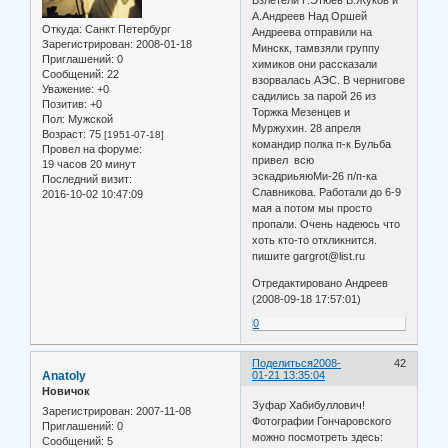
А.Андреев Над Оршей
Откуда:
Санкт Петербург
Андреева отправили на
Зарегистрирован
: 2008-01-18
Минскк, тамвзяли группу
Приглашений:
0
химиков они рассказали
Сообщений:
22
взорвалась АЭС. В чернигове
Уважение:
+0
садились за парой 26 из
Позитив:
+0
Торжка Мезенцев и
Пол:
Мужской
Муржухин. 28 апреля
Возраст:
75
[1951-07-18]
командир полка п-к Бульба
Провел на форуме:
привел всю
19 часов 20 минут
эскадриьяюМи-26 п/п-ка
Последний визит:
Славникова. Работали до 6-9
2016-10-02 10:47:09
мая а потом мы просто
пропали. Очень надеюсь что
хоть кто-то откликнится.
пишите gargrot@list.ru
Отредактировано Андреев
(2008-09-18 17:57:01)
0
Поделиться
2008-
42
Anatoly
01-21 13:35:04
Новичок
Зуфар Хабибуллович!
Зарегистрирован
: 2007-11-08
Фотографии Гончаровского
Приглашений:
0
можно посмотреть здесь:
Сообщений:
5