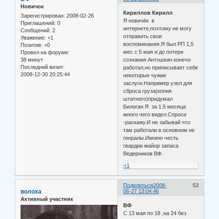
Новичок
Кириллов Кирилл
Зарегистрирован
: 2008-02-26
Я новичёк в
Приглашений:
0
интернете,поэтому не могу
Сообщений:
2
отправить свои
Уважение:
+1
воспоминания.Я был РП 1,5
Позитив:
+0
мес с 5 мая и до потери
Провел на форуме:
38 минут
сознания.Антошкин конечо
Последний визит:
работал,но приписывает себе
2008-12-30 20:25:44
некоторые чужие
заслуги.Например узел для
сброса груза(копия
штатного)придумал
Билоган.Я за 1.5 месяца
много чего видел.Спроси
-раскажу.И не забывай что
там работали в основном не
генралы.Имнею честь
гвардии майор запаса
Ведерников ВФ.
+1
Поделиться
2008-
53
волоха
06-27 13:04:46
Активный участник
ВФ
С 13 мая по 18 ,на 24 без