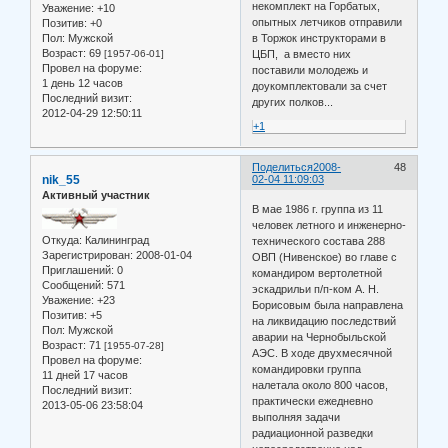
некомплект на Горбатых,
Уважение:
+10
опытных летчиков отправили
Позитив:
+0
Пол:
Мужской
в Торжок инструкторами в
Возраст:
69
[1957-06-01]
ЦБП, а вместо них
Провел на форуме:
поставили молодежь и
1 день 12 часов
доукомплектовали за счет
Последний визит:
других полков...
2012-04-29 12:50:11
+1
Поделиться
2008-
48
nik_55
02-04 11:09:03
Активный участник
В мае 1986 г. группа из 11
человек летного и инженерно-
Откуда:
Калининград
технического состава 288
Зарегистрирован
: 2008-01-04
ОВП
(Нивенское) во главе с
Приглашений:
0
командиром вертолетной
Сообщений:
571
эскадрильи п/п-ком А. Н.
Уважение:
+23
Борисовым была направлена
Позитив:
+5
на ликвидацию последствий
Пол:
Мужской
аварии на Чернобыльской
Возраст:
71
[1955-07-28]
АЭС. В ходе двухмесячной
Провел на форуме:
командировки группа
11 дней 17 часов
налетала около 800 часов,
Последний визит:
практически ежедневно
2013-05-06 23:58:04
выполняя задачи
радиационной разведки