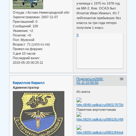
училища с 1975 по 1978 год
на МИ-2. Ком. ОСАЭ был
Откуда:
г.Кстово Нижегородской обл
Игнатов Иван Иваныч. Из 7
Зарегистрирован
: 2007-11-07
лейтенантов прибывших без
Приглашений:
0
класса за три года пятеро
Сообщений:
109
получили 1 класс.
Уважение:
+2
0
Позитив:
+0
Пол:
Мужской
Возраст:
71
[1955-01-08]
Провел на форуме:
3 дня 10 часов
Последний визит:
2010-05-20 00:25:11
Поделиться
2008-
38
Кириллов Кирилл
01-11 22:56:50
Администратор
Из инета
Памятник вертолетчикам