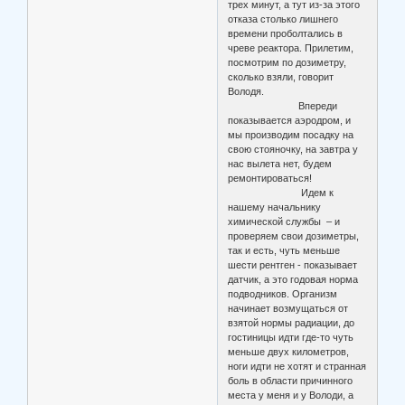
трех минут, а тут из-за этого
отказа столько лишнего
времени проболтались в
чреве реактора. Прилетим,
посмотрим по дозиметру,
сколько взяли, говорит
Володя.
Впереди
показывается аэродром, и
мы производим посадку на
свою стояночку, на завтра у
нас вылета нет, будем
ремонтироваться!
Идем к
нашему начальнику
химической службы – и
проверяем свои дозиметры,
так и есть, чуть меньше
шести рентген - показывает
датчик, а это годовая норма
подводников. Организм
начинает возмущаться от
взятой нормы радиации, до
гостиницы идти где-то чуть
меньше двух километров,
ноги идти не хотят и странная
боль в области причинного
места у меня и у Володи, а