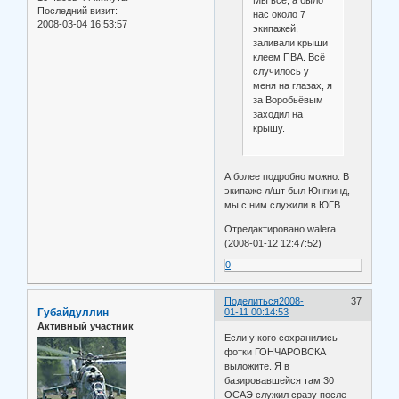
Последний визит:
нас около 7
2008-03-04 16:53:57
экипажей,
заливали крыши
клеем ПВА. Всё
случилось у
меня на глазах, я
за Воробьёвым
заходил на
крышу.
А более подробно можно. В
экипаже л/шт был Юнгкинд,
мы с ним служили в ЮГВ.
Отредактировано walera
(2008-01-12 12:47:52)
0
Поделиться
2008-
37
Губайдуллин
01-11 00:14:53
Активный участник
Если у кого сохранились
фотки ГОНЧАРОВСКА
выложите. Я в
базировавшейся там 30
ОСАЭ служил сразу после