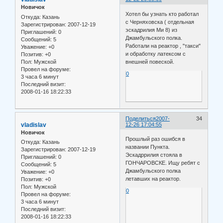
Новичок
Хотел бы узнать кто работал
Откуда:
Казань
с Черняховска ( отдельная
Зарегистрирован
: 2007-12-19
эскадрилия Ми 8) из
Приглашений:
0
Джамбульского полка.
Сообщений:
5
Работали на реактор , "такси"
Уважение:
+0
и обработку латексом с
Позитив:
+0
Пол:
Мужской
внешней повеской.
Провел на форуме:
0
3 часа 6 минут
Последний визит:
2008-01-16 18:22:33
Поделиться
2007-
34
vladislav
12-26 17:04:55
Новичок
Прошлый раз ошибся в
Откуда:
Казань
названии Пункта.
Зарегистрирован
: 2007-12-19
Эскадррилия стояла в
Приглашений:
0
ГОНЧАРОВСКЕ. Ищу ребят с
Сообщений:
5
Джамбульского полка
Уважение:
+0
летавших на реактор.
Позитив:
+0
Пол:
Мужской
0
Провел на форуме:
3 часа 6 минут
Последний визит:
2008-01-16 18:22:33