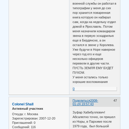
военной службы он работал в
типографии у меня до сих
пор хранится поваренная
книга которую он набирал
сам, когда на недельку ездил
домой в Ярославль. Потом
меня назначили командиром
звена в первую эскадрилью
еще в Бердянске, а он
остался в звене у Королева.
Уже будучи в Норе наверное
через год его и еще
несколько офицеров
перевели в другие части.
ПУСТЬ ЗЕМЛЯ ЕМУ БУДЕТ
ПУХОМ.
У меня остались только
хорошие воспоминания
0
Поделиться
2008-
47
Colonel Shall
01-24 19:57:43
Активный участник
Зуфар Хабибуллович!
Откуда:
г. Москва
Абсалютно точно, он пришел
Зарегистрирован
: 2007-12-20
из Норы, в Пархиме после
Приглашений:
0
1979 года, был большой
Сообщений:
116