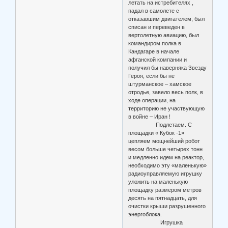
летать на истребителях ,
падал в самолете с
отказавшим двигателем, был
списан и переведен в
вертолетную авиацию, был
командиром полка в
Кандагаре в начале
афганской компании и
получил бы наверняка Звезду
Героя, если бы не
штурманское – хамское
отродье, завело весь полк, в
ходе операции, на
территорию не участвующую
в войне – Иран !
Подлетаем. С
площадки « Кубок -1»
цепляем мощнейший робот
весом больше четырех тонн
и медленно идем на реактор,
необходимо эту «маленькую»
радиоуправляемую игрушку
уложить на маленькую
площадку размером метров
десять на пятнадцать, для
очистки крыши разрушенного
энергоблока.
Игрушка