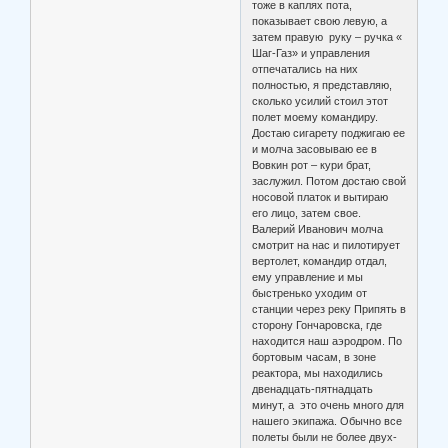
тоже в каплях пота,
показывает свою левую, а
затем правую руку – ручка «
Шаг-Газ» и управления
отпечатались на них
полностью, я представляю,
сколько усилий стоил этот
полет моему командиру.
Достаю сигарету поджигаю ее
и молча засовываю ее в
Вовкин рот – кури брат,
заслужил. Потом достаю свой
носовой платок и вытираю
его лицо, затем свое.
Валерий Иванович молча
смотрит на нас и пилотирует
вертолет, командир отдал,
ему управление и мы
быстренько уходим от
станции через реку Припять в
сторону Гончаровска, где
находится наш аэродром. По
бортовым часам, в зоне
реактора, мы находились
двенадцать-пятнадцать
минут, а это очень много для
нашего экипажа. Обычно все
полеты были не более двух-