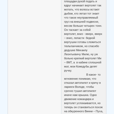
площадки рукой подать и
вдруг начинает вертолет так
мотать, что волосы встают
дыбом, кто летал тот знает
что такое неуправляемый
груз на внешней подвеске,
весом больше четырех тонн.
Он таскает за собой
вертолет, вниз - вверх, вверх
– вниз, лопасти бедной
вертушки готовы сложиться
тюльпанчиком, но спасибо
дедушке Михаилу
Леонтьевичу Милю, ну уж
больно крепкий вертолет Ми
– 8МТ, а в кабине сплошной
мат, мои Кожедубы делят
ручку.
В какое- то
мгновение понимаю, что
отказал автопилот и кричу в
ларинги Володе, чтобы
срочно тушил автопилот
иначе нам крышка. Одно
движение командира и
вертолет успокаивается, но
теперь он становиться похож
на обкуренного Винни – Пуха,