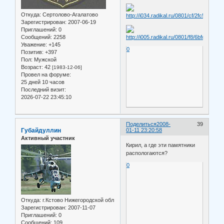
Откуда:
Сертолово-Агалатово
Зарегистрирован
: 2007-06-19
Приглашений:
0
Сообщений:
2258
Уважение:
+145
0
Позитив:
+397
Пол:
Мужской
Возраст:
42
[1983-12-06]
Провел на форуме:
25 дней 10 часов
Последний визит:
2026-07-22 23:45:10
Поделиться
2008-
39
Губайдуллин
01-11 23:20:58
Активный участник
Кирил, а где эти памятники
распологаются?
0
Откуда:
г.Кстово Нижегородской обл
Зарегистрирован
: 2007-11-07
Приглашений:
0
Сообщений:
109