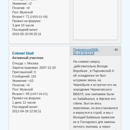
Уважение:
+2
Позитив:
+0
Пол:
Мужской
Возраст:
71
[1955-01-08]
Провел на форуме:
3 дня 10 часов
Последний визит:
2010-05-20 00:25:11
Поделиться
2008-
40
Colonel Shall
01-13 15:13:19
Активный участник
На снимке сверху
Откуда:
г. Москва
,действительно Володя
Зарегистрирован
: 2007-12-20
Воробьев , в Пархимской 3-
Приглашений:
0
ей эскадрилье он был
Сообщений:
116
штурман звена, на
Уважение:
+10
Чернобыле я встретил его на
Позитив:
+0
Пол:
Мужской
аэродроме Черниговского
Возраст:
69
[1957-06-01]
ВВАУЛ, они экипажем были
Провел на форуме:
из Забайкалья, в Афгане его
1 день 12 часов
сбили, был он весь
Последний визит:
переломан, но восстановился
2012-04-29 12:50:11
и вернулся в строй, и мы с
Володей Бабиным привезли
их в Гончаровск для замены
летного экипажа, а через