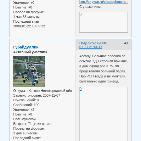
http://skywar.ru/chaesphoto.html
Уважение:
+0
С уважением,
Позитив:
+0
Провел на форуме:
0
1 час 33 минуты
Последний визит:
2008-01-22 13:09:22
Поделиться
2008-
43
Губайдуллин
01-21 21:44:17
Активный участник
Anatoly. Большое спасибо за
ссылку. КДП строили при мне,
а дом офицеров в 75-78г
представлял большой барак.
Про РСП тогда и не мечтали,
был только один привод.
0
Откуда:
г.Кстово Нижегородской обл
Зарегистрирован
: 2007-11-07
Приглашений:
0
Сообщений:
109
Уважение:
+2
Позитив:
+0
Пол:
Мужской
Возраст:
71
[1955-01-08]
Провел на форуме:
3 дня 10 часов
Последний визит: