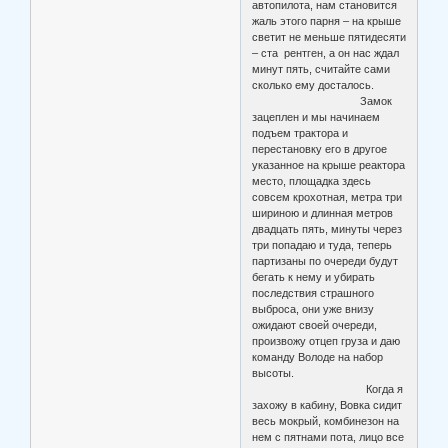
автопилота, нам становится
жаль этого парня – на крыше
светит не меньше пятидесяти
– ста рентген, а он нас ждал
минут пять, считайте сами
сколько ему досталось.
Замок
зацеплен и мы начинаем
подъем трактора и
перестановку его в другое
указанное на крыше реактора
место, площадка здесь
совсем крохотная, метра три
шириною и длинная метров
двадцать пять, минуты через
три попадаю и туда, теперь
партизаны по очереди будут
бегать к нему и убирать
последствия страшного
выброса, они уже внизу
ожидают своей очереди,
произвожу отцеп груза и даю
команду Володе на набор
высоты.
Когда я
захожу в кабину, Вовка сидит
весь мокрый, комбинезон на
нем с пятнами пота, лицо все