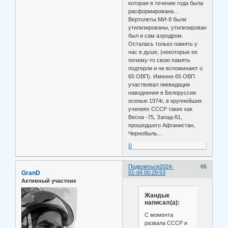
которая в течение года была
расформирована...
Вертолеты МИ-8 были
утилизированы, утилизирован
был и сам аэродром.
Осталась только память у
нас в душе, (некоторые ее
почему-то свою память
подтерли и не вспоминают о
65 ОВП). Именно 65 ОВП
участвовал ликвидации
наводнения в Белоруссии
осенью 1974г, в крупнейших
учениях СССР таких как
Весна -75, Запад-81,
прошедшего Афганистан,
Чернобыль...
0
Поделиться
2024-
66
GranD
01-04 00:29:53
Активный участник
Жандык
написал(а):
С момента
развала СССР и