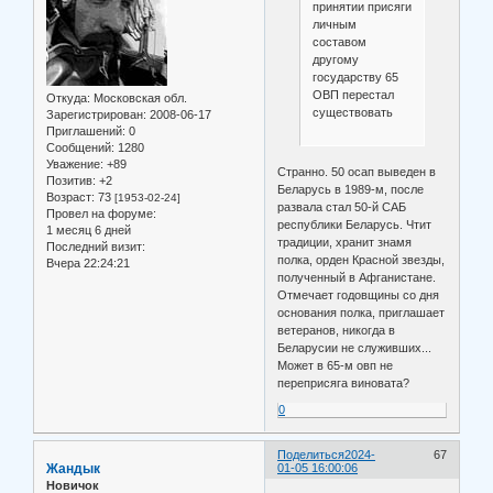
принятии присяги
личным
составом
другому
государству 65
ОВП перестал
Откуда:
Московская обл.
существовать
Зарегистрирован
: 2008-06-17
Приглашений:
0
Сообщений:
1280
Уважение:
+89
Странно. 50 осап выведен в
Позитив:
+2
Беларусь в 1989-м, после
Возраст:
73
[1953-02-24]
развала стал 50-й САБ
Провел на форуме:
республики Беларусь. Чтит
1 месяц 6 дней
традиции, хранит знамя
Последний визит:
полка, орден Красной звезды,
Вчера 22:24:21
полученный в Афганистане.
Отмечает годовщины со дня
основания полка, приглашает
ветеранов, никогда в
Беларусии не служивших...
Может в 65-м овп не
переприсяга виновата?
0
Поделиться
2024-
67
Жандык
01-05 16:00:06
Новичок