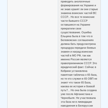
приводить анологичные
формирования на Украине и
не знаю хранят ли они старые
знамена воинских частей ВС
СССР... Но все те воинские
части бывшего СССР
оставшиеся на Украине
прекратили свое
существование. Ошибка
Ельцина была в том что в
Беловежских соглашениях
должна бать предусмотрена
процедура передачи боевых
знамен и наград воинских
частей в МО РФ, так как
именно Россия является
правопреемником СССР. Это
юридический факт. Сейчас в
Кобрине установлена
памятная табличка о 65 база,
но те кто служил в 65 ОВП не
знают что такое 65 База,
какова ее история и боевой
путь?... Но она была создана
уже после Афганистана и
Чернобыля. Не участвовала
эта база ни в ликвидации
наводнения в Белоруссии