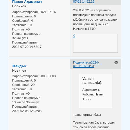
Павел Адамович
07-29 14:52:16
Новичок
20.08.2022 на спортивной
Зарегистрирован
: 2021-07-16
площадке в военном городке
Приглашений:
0
г.Кобрина состоится праздник
Сообщений:
4
посвященный Дню ВВС.
Уважение:
+0
Начало в 14.00
Позитив:
+0
Провел на форуме:
0
32 минуты
Последний визит:
2022-07-29 14:52:17
Поделиться
2024-
65
Жандык
01-03 16:24:31
Новичок
Зарегистрирован
: 2008-01-03
Vanish
Приглашений:
0
написал(а):
Сообщений:
20
Уважение:
+0
Аэродром г.
Позитив:
+0
Кобрин, Ныне
Провел на форуме:
ТБВБ
13 часов 36 минут
Последний визит:
2026-02-08 12:28:03
транспортная база
Транспортная база, которая
там была после развала