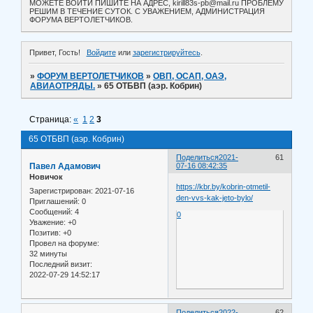
МОЖЕТЕ ВОЙТИ ПИШИТЕ НА АДРЕС, kirill83s-pb@mail.ru ПРОБЛЕМУ
РЕШИМ В ТЕЧЕНИЕ СУТОК. С УВАЖЕНИЕМ, АДМИНИСТРАЦИЯ
ФОРУМА ВЕРТОЛЕТЧИКОВ.
Привет, Гость!
Войдите
или
зарегистрируйтесь
.
»
ФОРУМ ВЕРТОЛЕТЧИКОВ
»
ОВП, ОСАП, ОАЭ,
АВИАОТРЯДЫ.
»
65 ОТБВП (аэр. Кобрин)
Страница:
«
1
2
3
65 ОТБВП (аэр. Кобрин)
Поделиться
2021-
61
Павел Адамович
07-16 08:42:35
Новичок
https://kbr.by/kobrin-otmetil-
Зарегистрирован
: 2021-07-16
den-vvs-kak-jeto-bylo/
Приглашений:
0
Сообщений:
4
0
Уважение:
+0
Позитив:
+0
Провел на форуме:
32 минуты
Последний визит:
2022-07-29 14:52:17
Поделиться
2022-
62