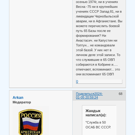
осенью 1974г, ни в учениях
Весна -75 ни в крупнейших
учениях СССР Запад 81, ни в
ликвидации Чернобыльской
аварии, ни в Афганистане. Вы
можете перечислить боевой
путь 65 Базы после ее
формирования? Ни
Анастасич. ни Капустин ни
Топтун... не командовали
этой базой. У них нет в
личном деле этой записи. То
что служившие в 65 ОВП
собираются в Кобрине и.....
отмечают, вспоминают... это
они вспоминают 65 ОВП
0
Поделиться
2024-
68
Arkan
01-05 20:59:24
Модератор
Жандык
написал(а):
"Служба в 50
ОСАБ ВС СССР.