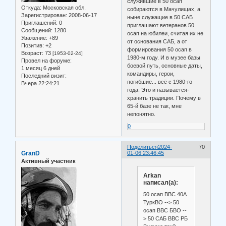
служившие в 50 осап
Откуда:
Московская обл.
собираются в Мачулищах, а
Зарегистрирован
: 2008-06-17
ныне служащие в 50 САБ
Приглашений:
0
приглашают ветеранов 50
Сообщений:
1280
осап на юбилеи, считая их не
Уважение:
+89
от основания САБ, а от
Позитив:
+2
формирования 50 осап в
Возраст:
73
[1953-02-24]
1980-м году. И в музее базы
Провел на форуме:
боевой путь, основные даты,
1 месяц 6 дней
командиры, герои,
Последний визит:
погибшие... всё с 1980-го
Вчера 22:24:21
года. Это и называется-
хранить традиции. Почему в
65-й базе не так, мне
непонятно.
0
Поделиться
2024-
70
GranD
01-06 23:46:45
Активный участник
Arkan
написал(а):
50 осап ВВС 40А
ТуркВО --> 50
осап ВВС БВО --
> 50 САБ ВВС РБ