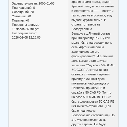
хранит знамя полка, орден
Зарегистрирован
: 2008-01-03
Красной звезды, полученный
Приглашений:
0
в Афганистане.------ Может и
Сообщений:
20
так но это не его знамя, ему
Уважение:
+0
выдали другое знамя. И
Позитив:
+0
страна то теперь не
Провел на форуме:
13 часов 36 минут
Белоруссия, а
Последний визит:
Беларусь....Личный состав
2026-02-08 12:28:03
принял присягу РБ. Ну как
может быть награжден полк,
если Афганская война
закончилась до его
формирования?. И в личном
деле каждого кто служил
записано "Служба в 50 ОСАБ
ВС СССР. А затем те, кто
остался служить и принял
присягу в личном деле
появилась информация о
Принятии присяги РБ и
служба в 50 САБ РБ. То что
на базе 50 ОСАБ ВС СССР
был сформирован 50 САБ РБ
нет ни чего странного. (Так
было подписаны
Беловежские соглашения) Но
это уже воинская часть
другой страны. Не буду