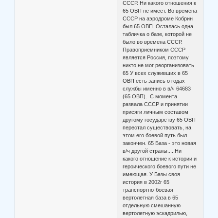
СССР. Ни какого отношения к
65 ОВП не имеет. Во времена
СССР на аэродроме Кобрин
был 65 ОВП. Осталась одна
табличка о базе, которой не
было во времена СССР.
Правоприемником СССР
является Россия, поэтому
никто не мог реорганизовать
65 У всех служивших в 65
ОВП есть запись о годах
службы именно в в/ч 64683
(65 ОВП). С момента
развала СССР и принятии
присяги личным составом
другому государству 65 ОВП
перестал существовать, на
этом его боевой путь был
закончен. 65 База - это новая
в/ч другой страны.....Ни
какого отношение к истории и
героического боевого пути не
имеющая. У Базы своя
история в 2002г 65
транспортно-боевая
вертолетная база в 65
отдельную смешанную
вертолетную эскадрилью,