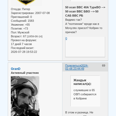
50 осап ВВС 40А ТуркВО -->
Откуда:
Питер
50 осап ВВС БВО --> 50
Зарегистрирован
: 2007-07-08
САБ ВВС РБ
Приглашений:
0
Видимо так?
Сообщений:
1583
А "полтинник" вроде как в
Уважение:
+55
Мочулях присел? Кобрин то
Позитив:
+73
причем?
Пол:
Мужской
Возраст:
67
[1959-06-14]
0
Провел на форуме:
17 дней 7 часов
Последний визит:
2026-07-28 19:53:22
Поделиться
2024-
69
GranD
01-06 23:44:49
Активный участник
Жандык
написал(а):
служившие в 65
ОВП собираются
в Кобрине
В этом и разница. Не