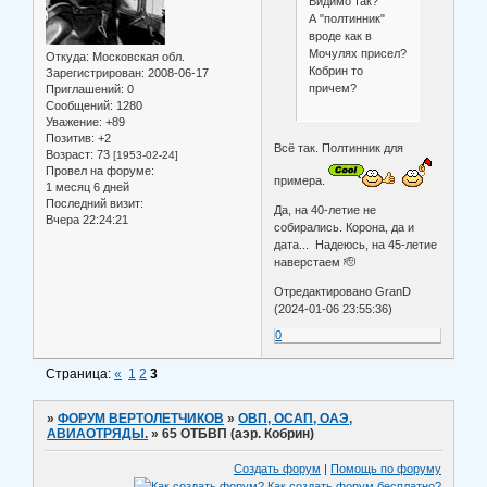
Видимо так?
А "полтинник"
вроде как в
Мочулях присел?
Откуда:
Московская обл.
Кобрин то
Зарегистрирован
: 2008-06-17
причем?
Приглашений:
0
Сообщений:
1280
Уважение:
+89
Позитив:
+2
Всё так. Полтинник для
Возраст:
73
[1953-02-24]
Провел на форуме:
примера.
1 месяц 6 дней
Последний визит:
Да, на 40-летие не
Вчера 22:24:21
собирались. Корона, да и
дата... Надеюсь, на 45-летие
наверстаем 🫡
Отредактировано GranD
(2024-01-06 23:55:36)
0
Страница:
«
1
2
3
»
ФОРУМ ВЕРТОЛЕТЧИКОВ
»
ОВП, ОСАП, ОАЭ,
АВИАОТРЯДЫ.
»
65 ОТБВП (аэр. Кобрин)
Создать форум
|
Помощь по форуму