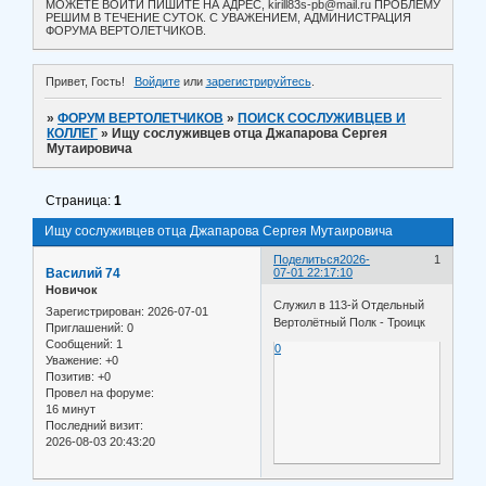
МОЖЕТЕ ВОЙТИ ПИШИТЕ НА АДРЕС, kirill83s-pb@mail.ru ПРОБЛЕМУ
РЕШИМ В ТЕЧЕНИЕ СУТОК. С УВАЖЕНИЕМ, АДМИНИСТРАЦИЯ
ФОРУМА ВЕРТОЛЕТЧИКОВ.
Привет, Гость!
Войдите
или
зарегистрируйтесь
.
»
ФОРУМ ВЕРТОЛЕТЧИКОВ
»
ПОИСК СОСЛУЖИВЦЕВ И
КОЛЛЕГ
»
Ищу сослуживцев отца Джапарова Сергея
Мутаировича
Страница:
1
Ищу сослуживцев отца Джапарова Сергея Мутаировича
Поделиться
2026-
1
Василий 74
07-01 22:17:10
Новичок
Служил в 113-й Отдельный
Зарегистрирован
: 2026-07-01
Вертолётный Полк - Троицк
Приглашений:
0
Сообщений:
1
0
Уважение:
+0
Позитив:
+0
Провел на форуме:
16 минут
Последний визит:
2026-08-03 20:43:20