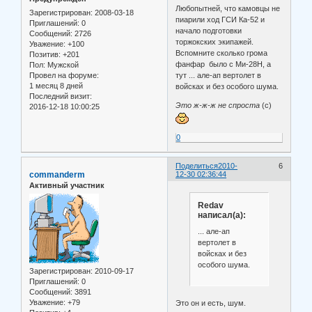
Любопытней, что камовцы не
Зарегистрирован
: 2008-03-18
пиарили ход ГСИ Ка-52 и
Приглашений:
0
начало подготовки
Сообщений:
2726
торжокских экипажей.
Уважение:
+100
Вспомните сколько грома
Позитив:
+201
фанфар было с Ми-28Н, а
Пол:
Мужской
Провел на форуме:
тут ... але-ап вертолет в
1 месяц 8 дней
войсках и без особого шума.
Последний визит:
Это ж-ж-ж не спроста
(с)
2016-12-18 10:00:25
0
Поделиться
2010-
6
commanderm
12-30 02:36:44
Активный участник
Redav
написал(а):
... але-ап
вертолет в
войсках и без
особого шума.
Зарегистрирован
: 2010-09-17
Приглашений:
0
Сообщений:
3891
Уважение:
+79
Это он и есть, шум.