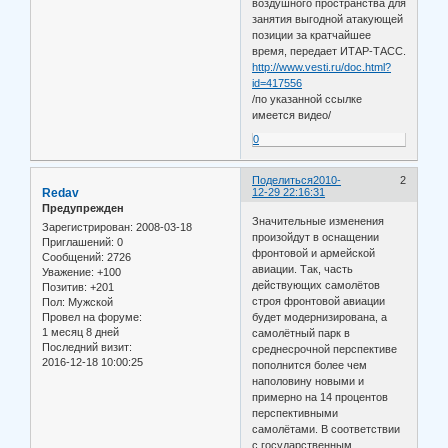
воздушного пространства для
занятия выгодной атакующей
позиции за кратчайшее
время, передает ИТАР-ТАСС.
http://www.vesti.ru/doc.html?
id=417556
/по указанной ссылке
имеется видео/
0
Поделиться
2010-
2
Redav
12-29 22:16:31
Предупрежден
Значительные изменения
Зарегистрирован
: 2008-03-18
произойдут в оснащении
Приглашений:
0
фронтовой и армейской
Сообщений:
2726
авиации. Так, часть
Уважение:
+100
действующих самолётов
Позитив:
+201
строя фронтовой авиации
Пол:
Мужской
Провел на форуме:
будет модернизирована, а
1 месяц 8 дней
самолётный парк в
Последний визит:
среднесрочной перспективе
2016-12-18 10:00:25
пополнится более чем
наполовину новыми и
примерно на 14 процентов
перспективными
самолётами. В соответствии
с государственным