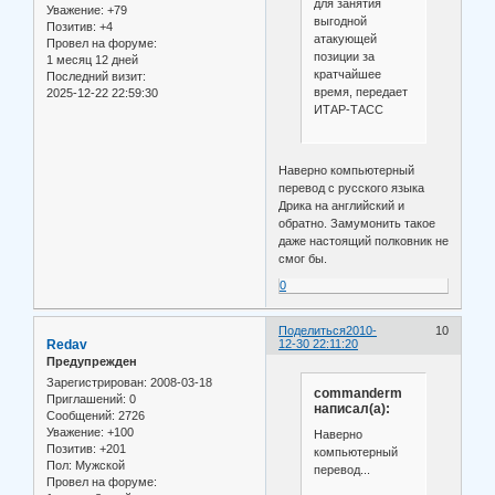
для занятия
Уважение:
+79
выгодной
Позитив:
+4
атакующей
Провел на форуме:
позиции за
1 месяц 12 дней
кратчайшее
Последний визит:
время, передает
2025-12-22 22:59:30
ИТАР-ТАСС
Наверно компьютерный
перевод с русского языка
Дрика на английский и
обратно. Замумонить такое
даже настоящий полковник не
смог бы.
0
Поделиться
2010-
10
Redav
12-30 22:11:20
Предупрежден
Зарегистрирован
: 2008-03-18
commanderm
Приглашений:
0
написал(а):
Сообщений:
2726
Уважение:
+100
Наверно
Позитив:
+201
компьютерный
Пол:
Мужской
перевод...
Провел на форуме: