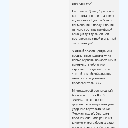
изготовителя".
По словам Дрика, "три новых
вертолета прошли плановую
подготовку в Центре боевого
применения и переучивания
летного состава армейской
авиации для дальнейшей
постановки в строй и опытной
эксплуатации".
"Летный состав центра уже
прошел переподготовку на
новые образцы авиатехники и
приступил к обучению
строевых специалистов из
частей армейской авиации", -
отметил официальный
представитель ВВС.
Многоцелевой всепогодный
боевой вертолет Ка-52
"Аллигатор" является
двухместной модификацией
ударного вертолета Ка-50
"Черная акула". Вертолет
предназначен для решения
широкого круга боевых задач
днем и ночью в любое время