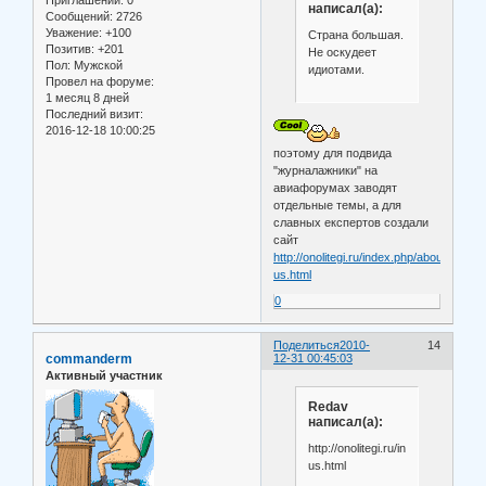
написал(а):
Сообщений:
2726
Уважение:
+100
Страна большая.
Позитив:
+201
Не оскудеет
Пол:
Мужской
идиотами.
Провел на форуме:
1 месяц 8 дней
Последний визит:
2016-12-18 10:00:25
поэтому для подвида
"журналажники" на
авиафорумах заводят
отдельные темы, а для
славных експертов создали
сайт
http://onolitegi.ru/index.php/about-
us.html
0
Поделиться
2010-
14
commanderm
12-31 00:45:03
Активный участник
Redav
написал(а):
http://onolitegi.ru/index.php/about-
us.html