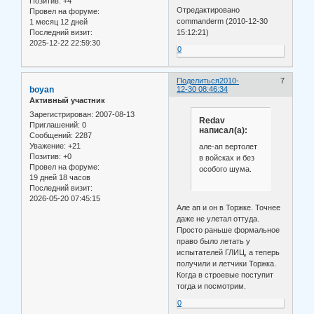
Позитив:
+4
Отредактировано
Провел на форуме:
commanderm (2010-12-30
1 месяц 12 дней
15:12:21)
Последний визит:
2025-12-22 22:59:30
0
Поделиться
2010-
7
boyan
12-30 08:46:34
Активный участник
Зарегистрирован
: 2007-08-13
Redav
Приглашений:
0
написал(а):
Сообщений:
2287
Уважение:
+21
але-ап вертолет
Позитив:
+0
в войсках и без
Провел на форуме:
особого шума.
19 дней 18 часов
Последний визит:
2026-05-20 07:45:15
Але ап и он в Торжке. Точнее
даже не улетал оттуда.
Просто раньше формальное
право было летать у
испытателей ГЛИЦ, а теперь
получили и летчики Торжка.
Когда в строевые поступит
тогда и посмотрим.
0