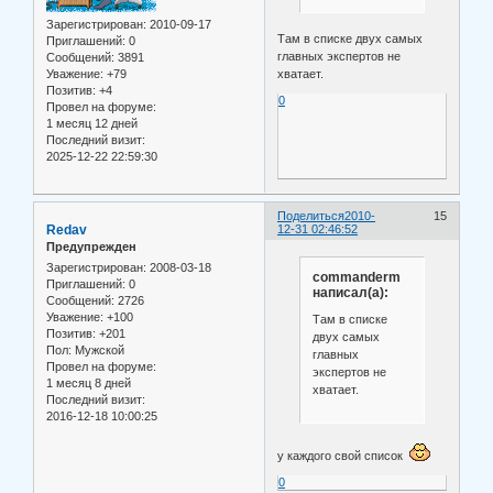
Зарегистрирован
: 2010-09-17
Там в списке двух самых
Приглашений:
0
главных экспертов не
Сообщений:
3891
Уважение:
+79
хватает.
Позитив:
+4
0
Провел на форуме:
1 месяц 12 дней
Последний визит:
2025-12-22 22:59:30
Поделиться
2010-
15
Redav
12-31 02:46:52
Предупрежден
Зарегистрирован
: 2008-03-18
commanderm
Приглашений:
0
написал(а):
Сообщений:
2726
Уважение:
+100
Там в списке
Позитив:
+201
двух самых
Пол:
Мужской
главных
Провел на форуме:
экспертов не
1 месяц 8 дней
хватает.
Последний визит:
2016-12-18 10:00:25
у каждого свой список
0