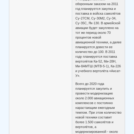
оборонным заказом на 2011
год планируется закупка и
поставка в войска самолётов
Су-27СМ, Су-30М2, Су-34,
Су-35С, Як-130. В армейской
авиации будет закуплено на
тот же период около 70
процентов новой
авиационной техники, а далее
планируется довести ее
количество до 100. В 2011
году планируется поставка
вертолётов Ка-52, Ми-28Н,
Ми-8АМТШ (МТВ-5-1), Ка-226
и учебного вертолёта «Ансат-
У».
Всего до 2020 года
планируется закупить и
провести модернизацию
около 2.000 авиационных
комплексов с постоянно
нарастающим ежегодным
темпом. При этом количество
новой техники составит
более 1.500 самолётов и
вертолётов, а
модернизированной - около