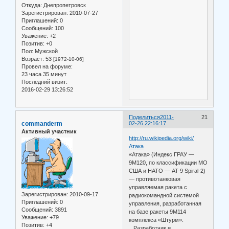
Откуда:
Днепропетровск
Зарегистрирован
: 2010-07-27
Приглашений:
0
Сообщений:
100
Уважение:
+2
Позитив:
+0
Пол:
Мужской
Возраст:
53
[1972-10-06]
Провел на форуме:
23 часа 35 минут
Последний визит:
2016-02-29 13:26:52
Поделиться
2011-
21
commanderm
02-26 22:16:17
Активный участник
http://ru.wikipedia.org/wiki/
Атака
«Атака» (Индекс ГРАУ —
9М120, по классификации МО
США и НАТО — AT-9 Spiral-2)
— противотанковая
управляемая ракета с
Зарегистрирован
: 2010-09-17
радиокомандной системой
Приглашений:
0
управления, разработанная
Сообщений:
3891
на базе ракеты 9М114
Уважение:
+79
комплекса «Штурм».
Позитив:
+4
...Разработчик и