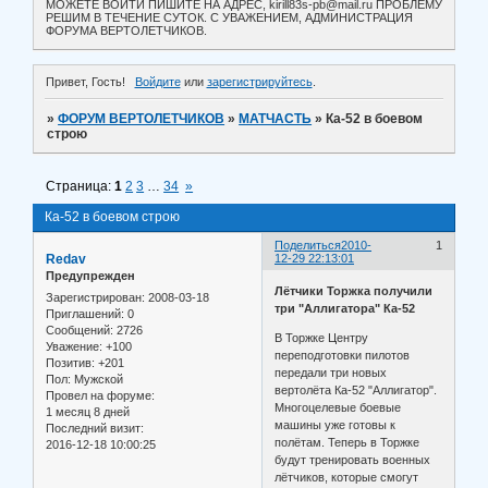
МОЖЕТЕ ВОЙТИ ПИШИТЕ НА АДРЕС, kirill83s-pb@mail.ru ПРОБЛЕМУ
РЕШИМ В ТЕЧЕНИЕ СУТОК. С УВАЖЕНИЕМ, АДМИНИСТРАЦИЯ
ФОРУМА ВЕРТОЛЕТЧИКОВ.
Привет, Гость!
Войдите
или
зарегистрируйтесь
.
»
ФОРУМ ВЕРТОЛЕТЧИКОВ
»
МАТЧАСТЬ
»
Ка-52 в боевом
строю
Страница:
1
2
3
…
34
»
Ка-52 в боевом строю
Поделиться
2010-
1
Redav
12-29 22:13:01
Предупрежден
Лётчики Торжка получили
Зарегистрирован
: 2008-03-18
три "Аллигатора" Ка-52
Приглашений:
0
Сообщений:
2726
В Торжке Центру
Уважение:
+100
переподготовки пилотов
Позитив:
+201
передали три новых
Пол:
Мужской
вертолёта Ка-52 "Аллигатор".
Провел на форуме:
Многоцелевые боевые
1 месяц 8 дней
машины уже готовы к
Последний визит:
полётам. Теперь в Торжке
2016-12-18 10:00:25
будут тренировать военных
лётчиков, которые смогут