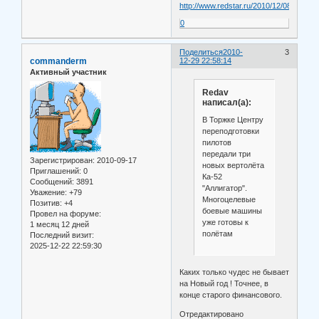
http://www.redstar.ru/2010/12/08_12/2_0
0
Поделиться
2010-
3
commanderm
12-29 22:58:14
Активный участник
Redav
написал(а):
В Торжке Центру
переподготовки
пилотов
передали три
Зарегистрирован
: 2010-09-17
новых вертолёта
Приглашений:
0
Ка-52
Сообщений:
3891
"Аллигатор".
Уважение:
+79
Многоцелевые
Позитив:
+4
боевые машины
Провел на форуме:
уже готовы к
1 месяц 12 дней
полётам
Последний визит:
2025-12-22 22:59:30
Каких только чудес не бывает
на Новый год ! Точнее, в
конце старого финансового.
Отредактировано