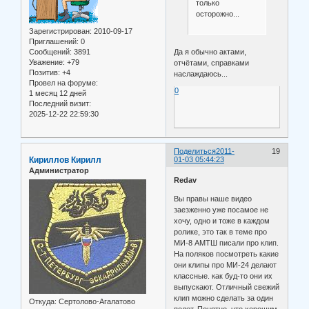
только
осторожно...
Зарегистрирован
: 2010-09-17
Приглашений:
0
Да я обычно актами,
Сообщений:
3891
Уважение:
+79
отчётами, справками
Позитив:
+4
наслаждаюсь...
Провел на форуме:
0
1 месяц 12 дней
Последний визит:
2025-12-22 22:59:30
Поделиться
2011-
19
Кириллов Кирилл
01-03 05:44:23
Администратор
Redav
Вы правы наше видео
заезженно уже посамое не
хочу, одно и тоже в каждом
ролике, это так в теме про
МИ-8 АМТШ писали про клип.
На поляков посмотреть какие
они клипы про МИ-24 делают
классные. как буд-то они их
выпускают. Отличный свежий
клип можно сделать за один
Откуда:
Сертолово-Агалатово
полет. Понятно, что хорошим