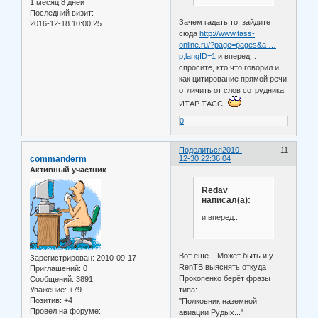
1 месяц 8 дней
Последний визит:
Зачем гадать то, зайдите
2016-12-18 10:00:25
сюда
http://www.tass-
online.ru/?page=pages&a …
p;langID=1
и вперед...
спросите, кто что говорил и
как цитирование прямой речи
отличить от слов сотрудника
ИТАР ТАСС
0
Поделиться
2010-
11
commanderm
12-30 22:36:04
Активный участник
Redav
написал(а):
и вперед...
Вот еще... Может быть и у
Зарегистрирован
: 2010-09-17
RenТВ выяснять откуда
Приглашений:
0
Прокопенко берёт фразы
Сообщений:
3891
Уважение:
+79
типа:
Позитив:
+4
"Полковник наземной
Провел на форуме:
авиации Рудых..."