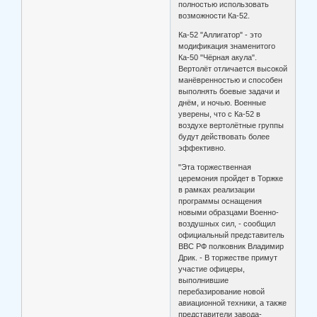
полностью использовать
возможности Ка-52.
Ка-52 "Аллигатор" - это
модификация знаменитого
Ка-50 "Чёрная акула".
Вертолёт отличается высокой
манёвренностью и способен
выполнять боевые задачи и
днём, и ночью. Военные
уверены, что с Ка-52 в
воздухе вертолётные группы
будут действовать более
эффективно.
"Эта торжественная
церемония пройдет в Торжке
в рамках реализации
программы оснащения
новыми образцами Военно-
воздушных сил, - сообщил
официальный представитель
ВВС РФ полковник Владимир
Дрик. - В торжестве примут
участие офицеры,
выполнившие
перебазирование новой
авиационной техники, а также
представители завода-