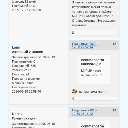
1 месяц 12 дней
"Понять психологию лётчика-
Последний визит:
истребителя может только
2025-12-22 22:59:30
тот кто сам сидел в кабине
МиГ-29 и жал педаль газа..."
Страна большая. Не оскудеет
идиотами.
0
Поделиться
2010-
12
Lans
12-30 22:52:14
Активный участник
Зарегистрирован
: 2010-09-13
commanderm
Приглашений:
0
написал(а):
Сообщений:
525
Уважение:
+7
МиГ-29 и жал
Позитив:
+4
педаль газа..."
Провел на форуме:
5 дней 9 часов
Последний визит:
2014-02-15 16:59:46
ну блин ема мае...
0
Поделиться
2010-
13
Redav
12-30 23:16:42
Предупрежден
Зарегистрирован
: 2008-03-18
commanderm
Приглашений:
0