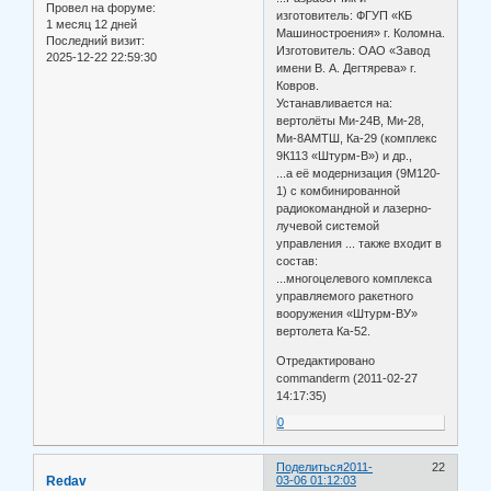
Провел на форуме:
изготовитель: ФГУП «КБ
1 месяц 12 дней
Машиностроения» г. Коломна.
Последний визит:
Изготовитель: ОАО «Завод
2025-12-22 22:59:30
имени В. А. Дегтярева» г.
Ковров.
Устанавливается на:
вертолёты Ми-24В, Ми-28,
Ми-8АМТШ, Ка-29 (комплекс
9К113 «Штурм-В») и др.,
...а её модернизация (9М120-
1) с комбинированной
радиокомандной и лазерно-
лучевой системой
управления ... также входит в
состав:
...многоцелевого комплекса
управляемого ракетного
вооружения «Штурм-ВУ»
вертолета Ка-52.
Отредактировано
commanderm (2011-02-27
14:17:35)
0
Поделиться
2011-
22
Redav
03-06 01:12:03