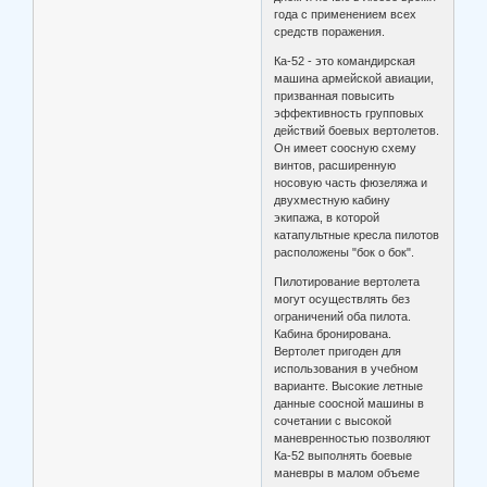
года с применением всех
средств поражения.
Ка-52 - это командирская
машина армейской авиации,
призванная повысить
эффективность групповых
действий боевых вертолетов.
Он имеет соосную схему
винтов, расширенную
носовую часть фюзеляжа и
двухместную кабину
экипажа, в которой
катапультные кресла пилотов
расположены "бок о бок".
Пилотирование вертолета
могут осуществлять без
ограничений оба пилота.
Кабина бронирована.
Вертолет пригоден для
использования в учебном
варианте. Высокие летные
данные соосной машины в
сочетании с высокой
маневренностью позволяют
Ка-52 выполнять боевые
маневры в малом объеме