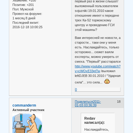
Уважение:
+100
первый раз в жизни слышат/
Позитив:
+201
выложенный пользователем
Пол:
Мужской
sojuzniki 19.01.2010 какое
Провел на форуме:
отношение имеет к передаче
1 месяц 8 дней
трех Ка-52 торжокскому
Последний визит:
центру и проведению ГСИ
2016-12-18 10:00:25
этой машины?
Вам интересней не новости, а
старости... таки они у меня
есть. Наслаждайтесь, только
осторожно... сюжет ваяли
ехсперты, можно умереть от
смеха. "Первый" расстаралси
http://www.youtube.com/watch?
v=cWOxE33ptTw
/выложил
leftDJEB 30.01.2010 / "Ударная
сила"... это сила...
0
Поделиться
2011-
18
commanderm
01-03 03:36:39
Активный участник
Redav
написал(а):
Наслаждайтесь,