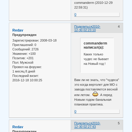
commanderm (2010-12-29
22:59:31)
0
Поделиться
2010-
4
Redav
12-30 02:23:10
Предупрежден
Зарегистрирован
: 2008-03-18
commanderm
Приглашений:
0
написал(а):
Сообщений:
2726
Уважение:
+100
Каких только
Позитив:
+201
чудес не бывает
Пол:
Мужской
на Новый год !
Провел на форуме:
1 месяц 8 дней
Последний визит:
Вам ли не знать, что "чудеса"
2016-12-18 10:00:25
это когда вертолет для МО с
завода поставляется весной
или летом.
А перед
Новым годом банальная
плановая практика.
0
Поделиться
2010-
5
Redav
12-30 02:27:43
Предупрежден