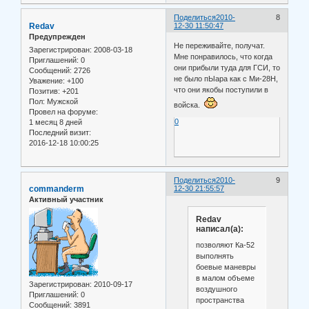
Поделиться
2010-
8
Redav
12-30 11:50:47
Предупрежден
Не переживайте, получат.
Зарегистрирован
: 2008-03-18
Мне понравилось, что когда
Приглашений:
0
они прибыли туда для ГСИ, то
Сообщений:
2726
не было пЫара как с Ми-28Н,
Уважение:
+100
что они якобы поступили в
Позитив:
+201
Пол:
Мужской
войска.
Провел на форуме:
0
1 месяц 8 дней
Последний визит:
2016-12-18 10:00:25
Поделиться
2010-
9
commanderm
12-30 21:55:57
Активный участник
Redav
написал(а):
позволяют Ка-52
выполнять
боевые маневры
в малом объеме
Зарегистрирован
: 2010-09-17
воздушного
Приглашений:
0
пространства
Сообщений:
3891