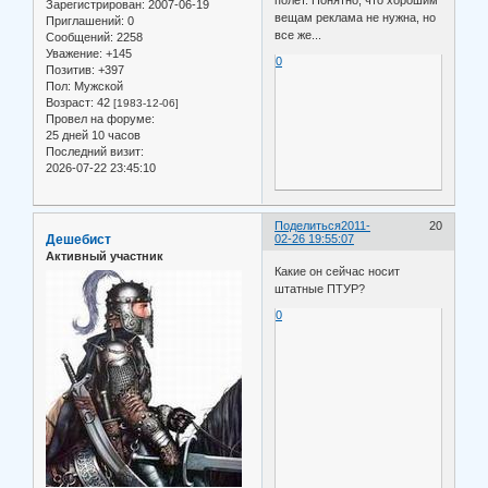
Зарегистрирован
: 2007-06-19
вещам реклама не нужна, но
Приглашений:
0
все же...
Сообщений:
2258
Уважение:
+145
0
Позитив:
+397
Пол:
Мужской
Возраст:
42
[1983-12-06]
Провел на форуме:
25 дней 10 часов
Последний визит:
2026-07-22 23:45:10
Поделиться
2011-
20
Дешебист
02-26 19:55:07
Активный участник
Какие он сейчас носит
штатные ПТУР?
0