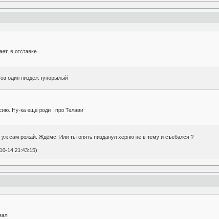
ет, в отставке
стов один пиздеж тупорылый
рсию. Ну-ка еще роди , про Телави
ы уж сам рожай. Ждёмс. Или ты опять пизданул херню не в тему и съебался ?
0-14 21:43:15)
зал