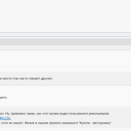
ём месте (так часто говорят другие).
орить
ал. Ну, примерно также, как этот мужик редко пользовался револьвером:
XjRLCDc
в сети не нашёл. Фильм в нашем прокате назывался "Куигли - австралиец"