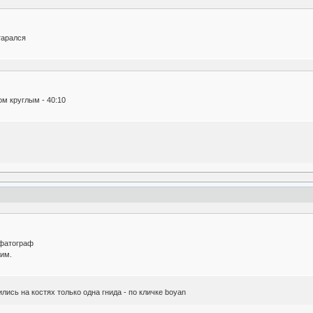
тарался
oм круглым - 40:10
 фатограф
им.
лись на костях только одна гнида - по кличке boyan