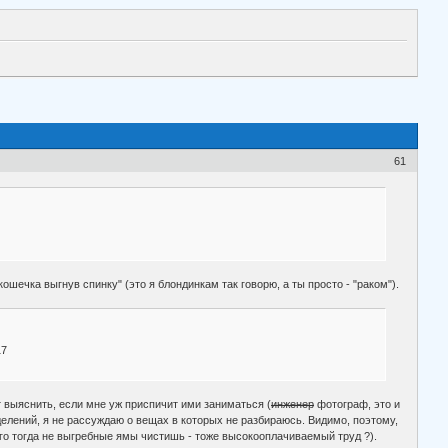
61
ошечка выгнув спинку" (это я блондинкам так говорю, а ты просто - "раком").
17
ет выяснить, если мне уж приспичит ими заниматься (
инженер
фотограф, это и
еделений, я не рассуждаю о вещах в которых не разбираюсь. Видимо, поэтому,
его тогда не выгребные ямы чистишь - тоже высокооплачиваемый труд ?).