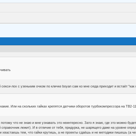
учивать
 секси-лох с узеньким очком по кличке boyan сам ко мне сюда приходит и встаёт "как к
 какие. Или на скольких гайках крепятся датчики оборотов турбокомпрессора на ТВ2-1
, потому что не знаю и мне узнавать это неинтересно. Зато я знаю, где это можно буд
ой справочник лежит). И в отличие от тебя, придурка, не шарящего даже на уровне опр
 и хвастаешь тем, что гайки крутишь, а не проекты сдаёшь и не методики пишешь (а ч