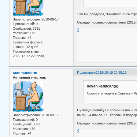
Это ты, придурок, "Мимино" не смотр
Зарегистрирован
: 2010-09-17
Отредактировано commanderm (2012-1
Приглашений:
0
Сообщений:
3891
0
Уважение:
+79
Позитив:
+4
Провел на форуме:
1 месяц 12 дней
Последний визит:
2025-12-22 22:59:30
commanderm
Поделиться
2012-10-19 20:55:13
Активный участник
boyan написал(а):
Скажи это людям в Спитаке и К
Ну пущай китайцы с арами на них и ле
на Ми-24 или Ка-32 - коленки в подбо
Зарегистрирован
: 2010-09-17
Приглашений:
0
Отредактировано commanderm (2012-1
Сообщений:
3891
Уважение:
+79
0
Позитив:
+4