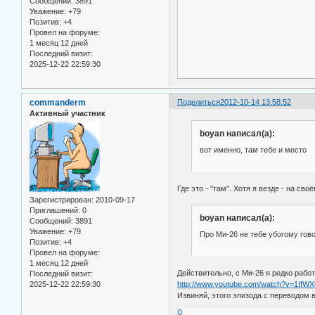
Сообщений:
3891
Уважение:
+79
Позитив:
+4
Провел на форуме:
1 месяц 12 дней
Последний визит:
2025-12-22 22:59:30
commanderm
Поделиться
2012-10-14 13:58:52
Активный участник
boyan написал(а):
вот именно, там тебе и место
Где это - "там". Хотя я везде - на сво
Зарегистрирован
: 2010-09-17
Приглашений:
0
boyan написал(а):
Сообщений:
3891
Уважение:
+79
Про Ми-26 не тебе убогому гов
Позитив:
+4
Провел на форуме:
1 месяц 12 дней
Действительно, с Ми-26 я редко работ
Последний визит:
http://www.youtube.com/watch?v=1IfW
2025-12-22 22:59:30
Извиняй, этого эпизода с переводом 
0