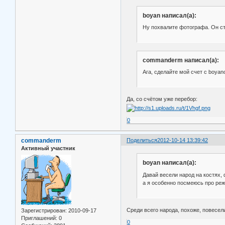
boyan написал(а):
Ну похвалите фотографа. Он с
commanderm написал(а):
Ага, сделайте мой счет с boyan
Да, со счётом уже перебор:
0
commanderm
Поделиться
2012-10-14 13:39:42
Активный участник
boyan написал(а):
Давай весели народ на костях,
а я особенно посмеюсь про реж
Среди всего народа, похоже, повесели
Зарегистрирован
: 2010-09-17
Приглашений:
0
0