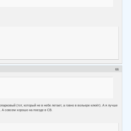
66
арковый (тот, который не в небе летает, а говно в вольере клюёт). А я лучше
". А совсем хорошо на поезде в СВ.