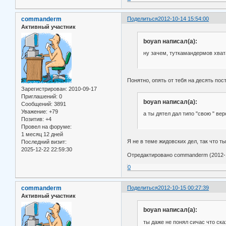
commanderm
Поделиться
2012-10-14 15:54:00
Активный участник
boyan написал(а):
ну зачем, туткамандермов хвата
Понятно, опять от тебя на десять по
Зарегистрирован
: 2010-09-17
Приглашений:
0
boyan написал(а):
Сообщений:
3891
Уважение:
+79
а ты дятел дал типо "свою " ве
Позитив:
+4
Провел на форуме:
1 месяц 12 дней
Я не в теме жидовских дел, так что т
Последний визит:
2025-12-22 22:59:30
Отредактировано commanderm (2012-1
0
commanderm
Поделиться
2012-10-15 00:27:39
Активный участник
boyan написал(а):
ты даже не понял сичас что ска