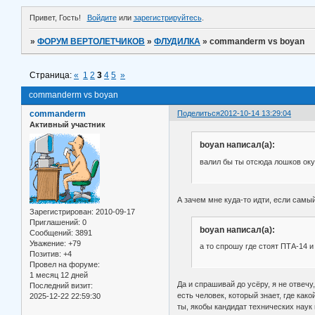
Привет, Гость!
Войдите
или
зарегистрируйтесь
.
»
ФОРУМ ВЕРТОЛЕТЧИКОВ
»
ФЛУДИЛКА
»
commanderm vs boyan
Страница:
«
1
2
3
4
5
»
commanderm vs boyan
commanderm
Поделиться
2012-10-14 13:29:04
Активный участник
boyan написал(а):
валил бы ты отсюда лошков ок
А зачем мне куда-то идти, если самый
Зарегистрирован
: 2010-09-17
Приглашений:
0
boyan написал(а):
Сообщений:
3891
Уважение:
+79
а то спрошу где стоят ПТА-14 и
Позитив:
+4
Провел на форуме:
1 месяц 12 дней
Да и спрашивай до усёру, я не отвечу
Последний визит:
есть человек, который знает, где как
2025-12-22 22:59:30
ты, якобы кандидат технических наук