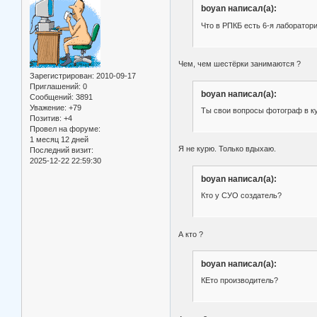
boyan написал(а):
Что в РПКБ есть 6-я лаборатори
Чем, чем шестёрки занимаются ?
Зарегистрирован
: 2010-09-17
Приглашений:
0
boyan написал(а):
Сообщений:
3891
Уважение:
+79
Ты свои вопросы фотограф в к
Позитив:
+4
Провел на форуме:
1 месяц 12 дней
Я не курю. Только вдыхаю.
Последний визит:
2025-12-22 22:59:30
boyan написал(а):
Кто у СУО создатель?
А кто ?
boyan написал(а):
КЕто производитель?