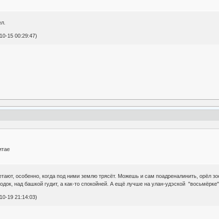
ел.
0-15 00:29:47)
итае
тают, особенно, когда под ними землю трясёт. Можешь и сам поадреналинить, орёл зооп
родок, над башкой гудит, а как-то спокойней. А ещё лучше на улан-удэской "восьмёрке
0-19 21:14:03)