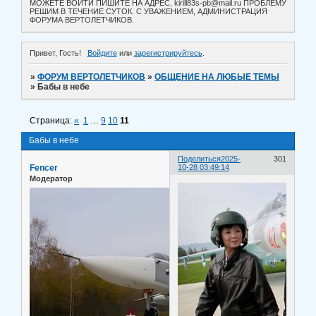
МОЖЕТЕ ВОЙТИ ПИШИТЕ НА АДРЕС, kirill83s-pb@mail.ru ПРОБЛЕМУ
РЕШИМ В ТЕЧЕНИЕ СУТОК. С УВАЖЕНИЕМ, АДМИНИСТРАЦИЯ
ФОРУМА ВЕРТОЛЕТЧИКОВ.
Привет, Гость!
Войдите
или
зарегистрируйтесь
.
»
ФОРУМ ВЕРТОЛЕТЧИКОВ
»
ОБЩЕНИЕ НА ЛЮБЫЕ ТЕМЫ
»
Бабы в небе
Страница:
«
1
…
9
10
11
Бабы в небе
Поделиться
2025-
301
Fencer
10-28 03:49:14
Модератор