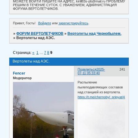
МОЖЕТЕ ВОЙТИ ПИШИТЕ НА АДРЕС, kirill83s-pb@mail.ru ПРОБЛЕМУ
РЕШИМ В ТЕЧЕНИЕ СУТОК. С УВАЖЕНИЕМ, АДМИНИСТРАЦИЯ
ФОРУМА ВЕРТОЛЕТЧИКОВ.
Привет, Гость!
Войдите
или
зарегистрируйтесь
.
»
ФОРУМ ВЕРТОЛЕТЧИКОВ
»
Вертолеты над Чернобылем.
»
Вертолеты над АЭС.
Страница:
«
1
…
7
8
9
Вертолеты над АЭС.
Поделиться
2025-
241
Fencer
07-11 05:33:40
Модератор
Распыление
пылеподавляющих составов
над станцией из вертолета.
https://t.me/chernobyl_pripyat/4212