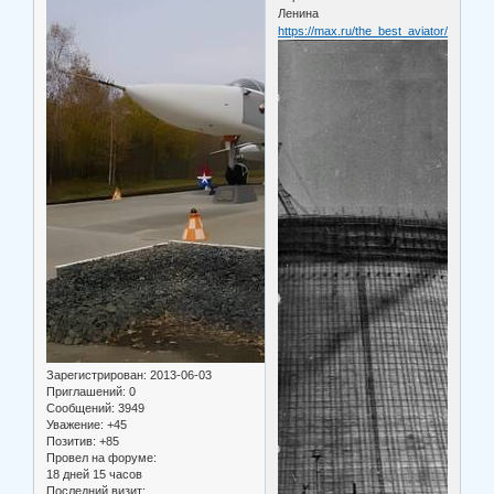
Ленина
https://max.ru/the_best_aviator/AZ3KV
Зарегистрирован
: 2013-06-03
Приглашений:
0
Сообщений:
3949
Уважение:
+45
Позитив:
+85
Провел на форуме:
18 дней 15 часов
Последний визит: