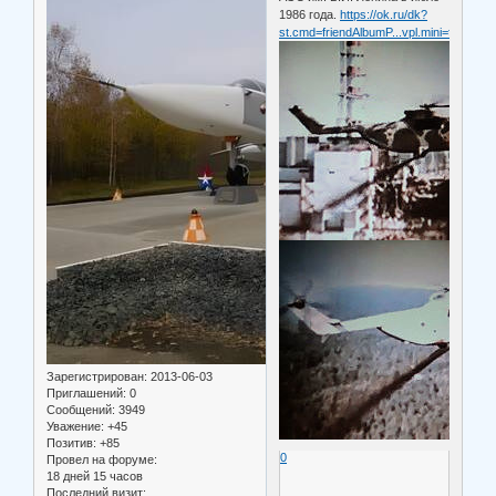
1986 года.
https://ok.ru/dk?
st.cmd=friendAlbumP...vpl.mini=false
Зарегистрирован
: 2013-06-03
Приглашений:
0
Сообщений:
3949
Уважение:
+45
Позитив:
+85
0
Провел на форуме:
18 дней 15 часов
Последний визит: