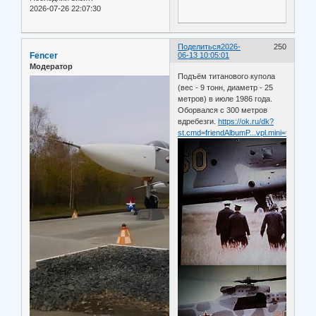
2026-07-26 22:07:30
Поделиться
2026-
250
Fencer
06-13 10:05:01
Модератор
Подъём титанового купола
(вес - 9 тонн, диаметр - 25
метров) в июле 1986 года.
Оборвался с 300 метров
вдребезги.
https://ok.ru/dk?
st.cmd=friendAlbumP...vpl.mini=false