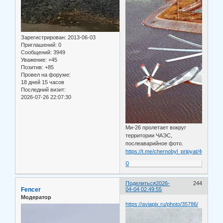
Зарегистрирован
: 2013-06-03
Приглашений:
0
Сообщений:
3949
Уважение:
+45
Позитив:
+85
Провел на форуме:
18 дней 15 часов
Последний визит:
2026-07-26 22:07:30
Ми-26 пролетает вокруг
территории ЧАЭС,
послеаварийное фото.
https://t.me/chernobyl_pripyat/4699
0
Поделиться
2026-
244
Fencer
04-04 02:49:55
Модератор
https://aviapix.ru/photo/35786/