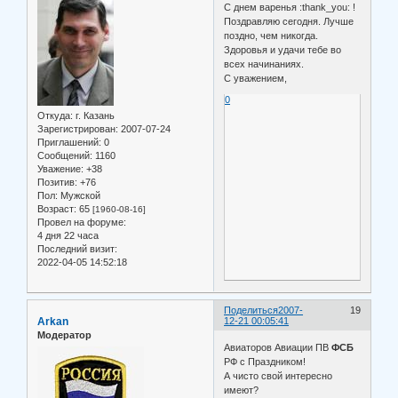
С днем варенья :thank_you: !
Поздравляю сегодня. Лучше
поздно, чем никогда.
Здоровья и удачи тебе во
всех начинаниях.
С уважением,
0
Откуда:
г. Казань
Зарегистрирован
: 2007-07-24
Приглашений:
0
Сообщений:
1160
Уважение:
+38
Позитив:
+76
Пол:
Мужской
Возраст:
65
[1960-08-16]
Провел на форуме:
4 дня 22 часа
Последний визит:
2022-04-05 14:52:18
Поделиться
2007-
19
Arkan
12-21 00:05:41
Модератор
Авиаторов Авиации ПВ
ФСБ
РФ с Праздником!
А чисто свой интересно
имеют?