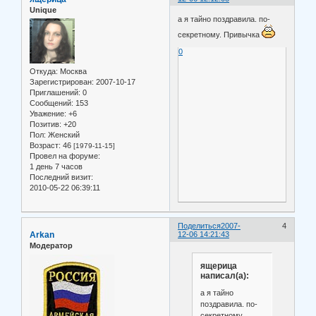
Unique
а я тайно поздравила. по-
секретному. Привычка
0
Откуда:
Москва
Зарегистрирован
: 2007-10-17
Приглашений:
0
Сообщений:
153
Уважение:
+6
Позитив:
+20
Пол:
Женский
Возраст:
46
[1979-11-15]
Провел на форуме:
1 день 7 часов
Последний визит:
2010-05-22 06:39:11
Поделиться
2007-
4
Arkan
12-06 14:21:43
Модератор
ящерица
написал(а):
а я тайно
поздравила. по-
секретному.