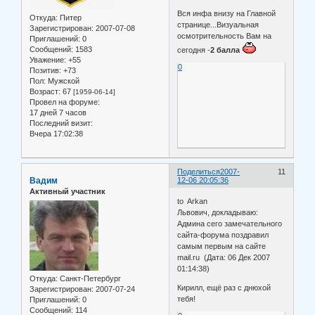
Вся инфа внизу на Главной
Откуда:
Питер
странице...Визуальная
Зарегистрирован
: 2007-07-08
осмотрительность Вам на
Приглашений:
0
Сообщений:
1583
сегодня -
2 балла
Уважение:
+55
0
Позитив:
+73
Пол:
Мужской
Возраст:
67
[1959-06-14]
Провел на форуме:
17 дней 7 часов
Последний визит:
Вчера 17:02:38
Поделиться
2007-
11
Вадим
12-06 20:05:36
Активный участник
to Arkan
Львович, докладываю:
Админа сего замечательного
сайта-форума поздравил
самым первым на сайте
mail.ru (Дата: 06 Дек 2007
01:14:38)
Откуда:
Санкт-Петербург
Кирилл, ещё раз с днюхой
Зарегистрирован
: 2007-07-24
тебя!
Приглашений:
0
Сообщений:
114