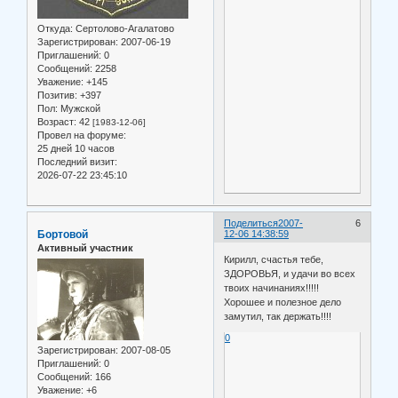
Откуда:
Сертолово-Агалатово
Зарегистрирован
: 2007-06-19
Приглашений:
0
Сообщений:
2258
Уважение:
+145
Позитив:
+397
Пол:
Мужской
Возраст:
42
[1983-12-06]
Провел на форуме:
25 дней 10 часов
Последний визит:
2026-07-22 23:45:10
Поделиться
2007-
6
Бортовой
12-06 14:38:59
Активный участник
Кирилл, счастья тебе,
ЗДОРОВЬЯ, и удачи во всех
твоих начинаниях!!!!!
Хорошее и полезное дело
замутил, так держать!!!!
0
Зарегистрирован
: 2007-08-05
Приглашений:
0
Сообщений:
166
Уважение:
+6