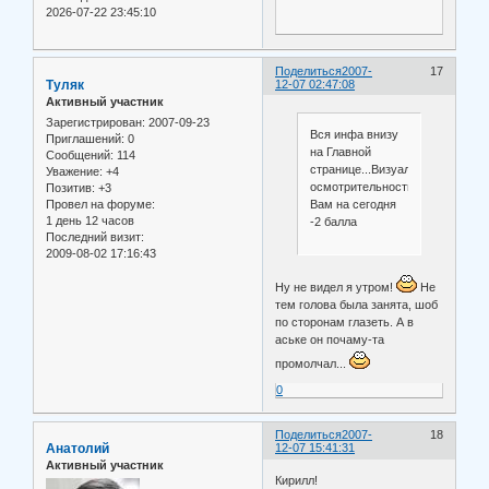
2026-07-22 23:45:10
Поделиться
2007-
17
Туляк
12-07 02:47:08
Активный участник
Зарегистрирован
: 2007-09-23
Вся инфа внизу
Приглашений:
0
на Главной
Сообщений:
114
странице...Визуальная
Уважение:
+4
осмотрительность
Позитив:
+3
Вам на сегодня
Провел на форуме:
1 день 12 часов
-2 балла
Последний визит:
2009-08-02 17:16:43
Ну не видел я утром!
Не
тем голова была занята, шоб
по сторонам глазеть. А в
аське он почаму-та
промолчал...
0
Поделиться
2007-
18
Анатолий
12-07 15:41:31
Активный участник
Кирилл!