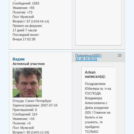
Сообщений:
1583
Уважение:
+55
Позитив:
+73
Пол:
Мужской
Возраст:
67
[1959-06-14]
Провел на форуме:
17 дней 7 часов
Последний визит:
Вчера 17:02:38
Поделиться
2007-
22
Вадим
12-26 15:32:01
Активный участник
Arkan
написал(а):
Поздравляем
Юбиляра гв. п-ка
ГОСПОДА
Владимира
Откуда:
Санкт-Петербург
Алексеевича с
Зарегистрирован
: 2007-07-24
Днём рождения
Приглашений:
0
(50) ! Главное не
Сообщений:
114
болеть и не
Уважение:
+16
унывать, тк
Позитив:
+3
пройдено
Пол:
Мужской
ТОЛЬКО
Возраст:
60
[1965-12-28]