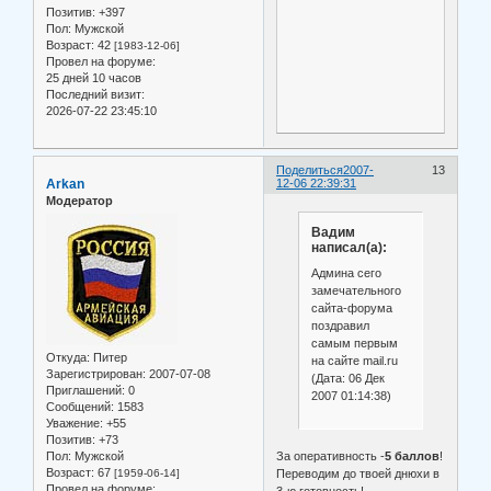
Позитив:
+397
Пол:
Мужской
Возраст:
42
[1983-12-06]
Провел на форуме:
25 дней 10 часов
Последний визит:
2026-07-22 23:45:10
Поделиться
2007-
13
Arkan
12-06 22:39:31
Модератор
Вадим
написал(а):
Админа сего
замечательного
сайта-форума
поздравил
самым первым
Откуда:
Питер
на сайте mail.ru
Зарегистрирован
: 2007-07-08
(Дата: 06 Дек
Приглашений:
0
2007 01:14:38)
Сообщений:
1583
Уважение:
+55
Позитив:
+73
За оперативность -
5 баллов
!
Пол:
Мужской
Возраст:
67
Переводим до твоей днюхи в
[1959-06-14]
Провел на форуме:
3-ю готовность!