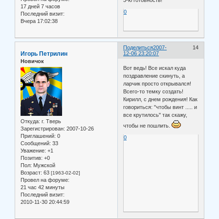
17 дней 7 часов
0
Последний визит:
Вчера 17:02:38
Поделиться
2007-
14
Игорь Петрилин
12-06 23:20:07
Новичок
Вот ведь! Все искал куда
поздравление скинуть, а
ларчик просто открывался!
Всего-то темку создать!
Кирилл, с днем рождения! Как
говориться: "чтобы винт ..... и
все крутилось" так скажу,
Откуда:
г. Тверь
чтобы не пошлить.
Зарегистрирован
: 2007-10-26
Приглашений:
0
0
Сообщений:
33
Уважение:
+1
Позитив:
+0
Пол:
Мужской
Возраст:
63
[1963-02-02]
Провел на форуме:
21 час 42 минуты
Последний визит:
2010-11-30 20:44:59