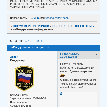
МОЖЕТЕ ВОЙТИ ПИШИТЕ НА АДРЕС, kirill83s-pb@mail.ru ПРОБЛЕМУ
РЕШИМ В ТЕЧЕНИЕ СУТОК. С УВАЖЕНИЕМ, АДМИНИСТРАЦИЯ
ФОРУМА ВЕРТОЛЕТЧИКОВ.
Привет, Гость!
Войдите
или
зарегистрируйтесь
.
»
ФОРУМ ВЕРТОЛЕТЧИКОВ
»
ОБЩЕНИЕ НА ЛЮБЫЕ ТЕМЫ
»
~~Поздравления форумян ~
Страница:
1
2
3
…
35
»
~~Поздравления форумян ~
Поделиться
2007-
1
Arkan
12-06 11:15:38
Модератор
Приятно, что тема
начинается с поздравлений
нашего Админа -
Кирилла
С Днём рождения тебя! Всего
только наилучшего и успехов
и удач! Мы с тобой
0
Откуда:
Питер
Зарегистрирован
: 2007-07-08
Приглашений:
0
Сообщений:
1583