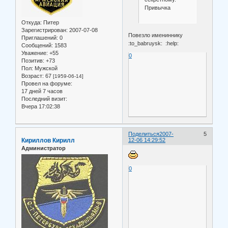
Привычка
Откуда:
Питер
Зарегистрирован
: 2007-07-08
Повезло имениннику
Приглашений:
0
:to_babruysk: :help:
Сообщений:
1583
Уважение:
+55
0
Позитив:
+73
Пол:
Мужской
Возраст:
67
[1959-06-14]
Провел на форуме:
17 дней 7 часов
Последний визит:
Вчера 17:02:38
Поделиться
2007-
5
Кириллов Кирилл
12-06 14:29:52
Администратор
0