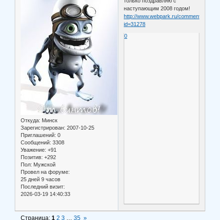
только поздравляю с
наступающим 2008 годом!
http://www.webpark.ru/comments.php?
id=31278
0
Откуда:
Минск
Зарегистрирован
: 2007-10-25
Приглашений:
0
Сообщений:
3308
Уважение:
+91
Позитив:
+292
Пол:
Мужской
Провел на форуме:
25 дней 9 часов
Последний визит:
2026-03-19 14:40:33
Страница:
1
2
3
…
35
»