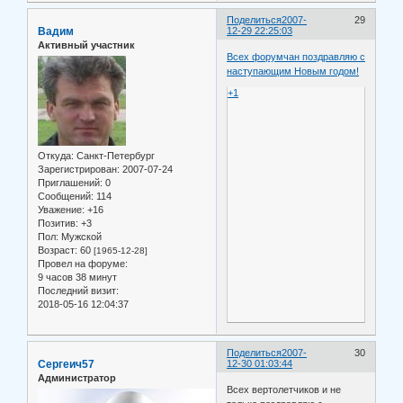
Поделиться
2007-
29
Вадим
12-29 22:25:03
Активный участник
Всех форумчан поздравляю с
наступающим Новым годом!
+1
Откуда:
Санкт-Петербург
Зарегистрирован
: 2007-07-24
Приглашений:
0
Сообщений:
114
Уважение:
+16
Позитив:
+3
Пол:
Мужской
Возраст:
60
[1965-12-28]
Провел на форуме:
9 часов 38 минут
Последний визит:
2018-05-16 12:04:37
Поделиться
2007-
30
Сергеич57
12-30 01:03:44
Администратор
Всех вертолетчиков и не