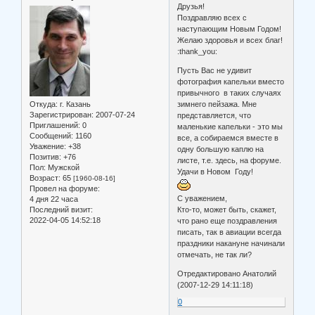
Друзья!
Поздравляю всех с
наступающим Новым Годом!
Желаю здоровья и всех благ!
:thank_you:
Пусть Вас не удивит
фотография капельки вместо
привычного в таких случаях
Откуда:
г. Казань
зимнего пейзажа. Мне
Зарегистрирован
: 2007-07-24
представляется, что
Приглашений:
0
маленькие капельки - это мы
Сообщений:
1160
все, а собираемся вместе в
Уважение:
+38
одну большую каплю на
Позитив:
+76
листе, т.е. здесь, на форуме.
Пол:
Мужской
Удачи в Новом Году!
Возраст:
65
[1960-08-16]
Провел на форуме:
С уважением,
4 дня 22 часа
Последний визит:
Кто-то, может быть, скажет,
2022-04-05 14:52:18
что рано еще поздравления
писать, так в авиации всегда
праздники накануне начинали
отмечать, не так ли?
Отредактировано Анатолий
(2007-12-29 14:11:18)
0