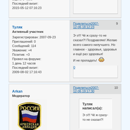
Последний визит:
2015-05-12 07:16:23
Поделиться
2007-
9
Туляк
12-06 18:12:23
Активный участник
Э-э!!! Чё ж сразу-то не
Зарегистрирован
: 2007-09-23
сказал?! Поздравляю! Желаю
Приглашений:
0
всего самого нилучшего. Но
Сообщений:
114
главное - здоровья, здоровья
Уважение:
+4
и ещё раз здоровья!
Позитив:
+3
Провел на форуме:
И не пропадать!
1 день 12 часов
0
Последний визит:
2009-08-02 17:16:43
Поделиться
2007-
10
Arkan
12-06 19:17:30
Модератор
Туляк
написал(а):
Э-э!!! Чё ж сразу-
то не сказал?!