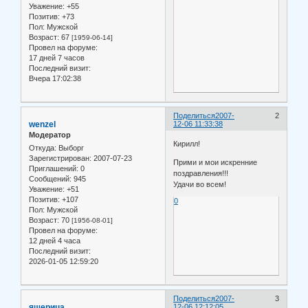
Уважение:
+55
Позитив:
+73
Пол:
Мужской
Возраст:
67
[1959-06-14]
Провел на форуме:
17 дней 7 часов
Последний визит:
Вчера 17:02:38
Поделиться
2007-
2
wenzel
12-06 11:33:38
Модератор
Кирилл!
Откуда:
Выборг
Зарегистрирован
: 2007-07-23
Прими и мои искренние
Приглашений:
0
поздравления!!!
Сообщений:
945
Удачи во всем!
Уважение:
+51
Позитив:
+107
0
Пол:
Мужской
Возраст:
70
[1956-08-01]
Провел на форуме:
12 дней 4 часа
Последний визит:
2026-01-05 12:59:20
Поделиться
2007-
3
ящерица
12-06 12:12:05