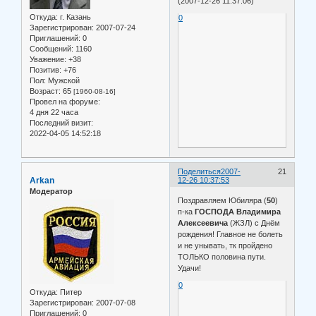
(2007-12-26 11:37:06)
Откуда:
г. Казань
0
Зарегистрирован
: 2007-07-24
Приглашений:
0
Сообщений:
1160
Уважение:
+38
Позитив:
+76
Пол:
Мужской
Возраст:
65
[1960-08-16]
Провел на форуме:
4 дня 22 часа
Последний визит:
2022-04-05 14:52:18
Поделиться
2007-
21
Arkan
12-26 10:37:53
Модератор
Поздравляем Юбиляра (
50
)
п-ка
ГОСПОДА Владимира
Алексеевича
(ЖЗЛ) с Днём
рождения! Главное не болеть
и не унывать, тк пройдено
ТОЛЬКО половина пути.
Удачи!
0
Откуда:
Питер
Зарегистрирован
: 2007-07-08
Приглашений:
0