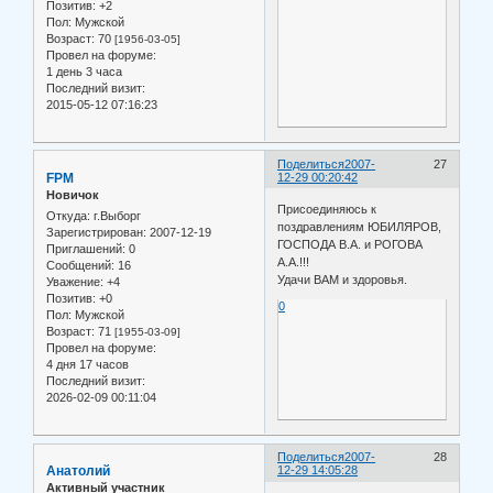
Позитив:
+2
Пол:
Мужской
Возраст:
70
[1956-03-05]
Провел на форуме:
1 день 3 часа
Последний визит:
2015-05-12 07:16:23
Поделиться
2007-
27
FPM
12-29 00:20:42
Новичок
Присоединяюсь к
Откуда:
г.Выборг
поздравлениям ЮБИЛЯРОВ,
Зарегистрирован
: 2007-12-19
ГОСПОДА В.А. и РОГОВА
Приглашений:
0
А.А.!!!
Сообщений:
16
Удачи ВАМ и здоровья.
Уважение:
+4
Позитив:
+0
0
Пол:
Мужской
Возраст:
71
[1955-03-09]
Провел на форуме:
4 дня 17 часов
Последний визит:
2026-02-09 00:11:04
Поделиться
2007-
28
Анатолий
12-29 14:05:28
Активный участник