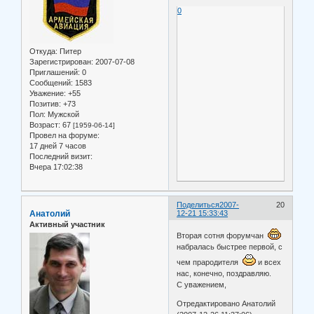
0
Откуда:
Питер
Зарегистрирован
: 2007-07-08
Приглашений:
0
Сообщений:
1583
Уважение:
+55
Позитив:
+73
Пол:
Мужской
Возраст:
67
[1959-06-14]
Провел на форуме:
17 дней 7 часов
Последний визит:
Вчера 17:02:38
Поделиться
2007-
20
Анатолий
12-21 15:33:43
Активный участник
Вторая сотня форумчан
набралась быстрее первой, с
чем прародителя
и всех
нас, конечно, поздравляю.
С уважением,
Отредактировано Анатолий