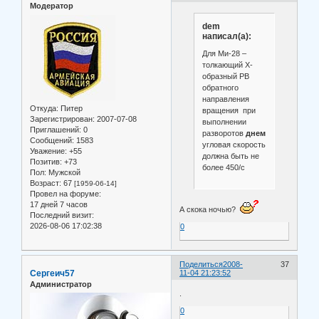
Модератор
dem
написал(а):
Для Ми-28 –
толкающий Х-
образный РВ
обратного
направления
Откуда:
Питер
вращения при
Зарегистрирован
: 2007-07-08
выполнении
Приглашений:
0
разворотов
днем
Сообщений:
1583
угловая скорость
Уважение:
+55
должна быть не
Позитив:
+73
более 450/с
Пол:
Мужской
Возраст:
67
[1959-06-14]
Провел на форуме:
17 дней 7 часов
А скока ночью?
Последний визит:
2026-08-06 17:02:38
0
Поделиться
2008-
37
Сергеич57
11-04 21:23:52
Администратор
.
0