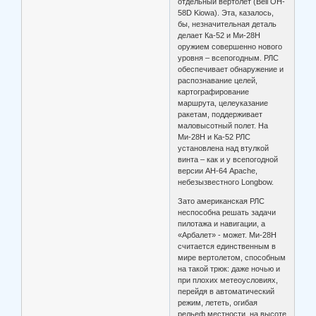
отдельный вертолет (Bell OH-
58D Kiowa). Эта, казалось,
бы, незначительная деталь
делает Ка-52 и Ми-28Н
оружием совершенно нового
уровня – всепогодным. РЛС
обеспечивает обнаружение и
распознавание целей,
картографирование
маршрута, целеуказание
ракетам, поддерживает
маловысотный полет. На
Ми-28Н и Ка-52 РЛС
установлена над втулкой
винта – как и у всепогодной
версии АН-64 Apache,
небезызвестного Longbow.
Зато американская РЛС
неспособна решать задачи
пилотажа и навигации, а
«Арбалет» - может. Ми-28Н
считается единственным в
мире вертолетом, способным
на такой трюк: даже ночью и
при плохих метеоусловиях,
перейдя в автоматический
режим, лететь, огибая
рельеф местности, на высоте