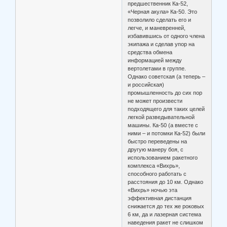
предшественник Ка-52,
«Черная акула» Ка-50. Это
позволило сделать его и
легче, и маневренней,
избавившись от одного члена
экипажа и сделав упор на
средства обмена
информацией между
вертолетами в группе.
Однако советская (а теперь –
и российская)
промышленность до сих пор
не может произвести
подходящего для таких целей
легкой разведывательной
машины. Ка-50 (а вместе с
ними – и потомки Ка-52) были
быстро переведены на
другую манеру боя, с
использованием ракетного
комплекса «Вихрь»,
способного работать с
расстояния до 10 км. Однако
«Вихрь» ночью эта
эффективная дистанция
снижается до тех же роковых
6 км, да и лазерная система
наведения ракет не слишком