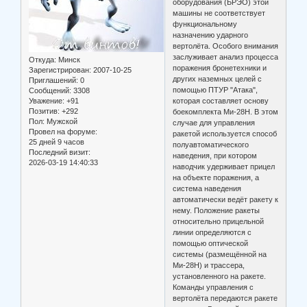
оборудования (БРЭО) этой
машины не соответствует
функциональному
назначению ударного
вертолёта. Особого внимания
заслуживает анализ процесса
Откуда:
Минск
поражения бронетехники и
Зарегистрирован
: 2007-10-25
других наземных целей с
Приглашений:
0
помощью ПТУР "Атака",
Сообщений:
3308
Уважение:
+91
которая составляет основу
Позитив:
+292
боекомплекта Ми-28Н. В этом
Пол:
Мужской
случае для управления
Провел на форуме:
ракетой используется способ
25 дней 9 часов
полуавтоматического
Последний визит:
наведения, при котором
2026-03-19 14:40:33
наводчик удерживает прицел
на объекте поражения, а
система наведения
автоматически ведёт ракету к
нему. Положение ракеты
относительно прицельной
линии определяются с
помощью оптической
системы (размещённой на
Ми-28Н) и трассера,
установленного на ракете.
Команды управления с
вертолёта передаются ракете