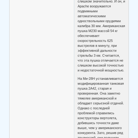
слишком значительно. И он, и
Apache вооружаются
подвижными
автоматическими
одноствольными орудиями
калибра 30 мм. Американская
пушка М230 массой 54 кг
обеспечивает
скорострельность 625
выстрелов в минуту, при
эффективной дальности
стрельбы 3 км. Считается,
что эта пушка отличается не
слишком высокой точностью
и недостаточной мощностью.
На Ми-28Н устанавливается
модифицированная танковая
пушка 2А42, старая и
проверенная. Она заметно
тяжелее американской и
обладает серьезной отдачей.
Однако с последней
проблемой справились
конструкторы вертолета,
добившись точности даже
выше, чем у американского
конкурента. Зато, решив ряд
трудностей, они получили