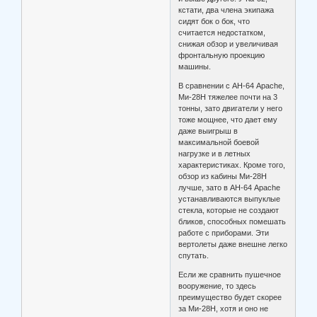
кстати, два члена экипажа
сидят бок о бок, что
считается недостатком,
снижая обзор и увеличивая
фронтальную проекцию
машины.
В сравнении с АН-64 Apache,
Ми-28Н тяжелее почти на 3
тонны, зато двигатели у него
тоже мощнее, что дает ему
даже выигрыш в
максимальной боевой
нагрузке и в летных
характеристиках. Кроме того,
обзор из кабины Ми-28Н
лучше, зато в АН-64 Apache
устанавливаются выпуклые
стекла, которые не создают
бликов, способных помешать
работе с приборами. Эти
вертолеты даже внешне легко
спутать.
Если же сравнить пушечное
вооружение, то здесь
преимущество будет скорее
за Ми-28Н, хотя и оно не