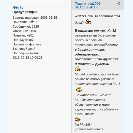
Поделиться
2009-
42
Redav
04-12 19:24:30
Предупрежден
wenzel
, сам-то прочитал этот
Зарегистрирован
: 2008-03-18
Приглашений:
0
бред?
Сообщений:
2726
В отличие от них, Ка-52
Уважение:
+100
реализован на базе крайне
Позитив:
+201
Пол:
Мужской
редкой и сложной
Провел на форуме:
технически соосной схемы,
1 месяц 8 дней
с двумя винтами,
Последний визит:
одновременно
2016-12-18 10:00:25
выполняющими функции
и полета, и рулежки
.
Ми-28Н создавались на базе
одного из самых удачных
советских вертолетов Ми-8
...а «Арбалет» - может.
Ми-28Н считается
единственным в мире
вертолетом, способным на
такой трюк...
На Ми-28Н
устанавливается