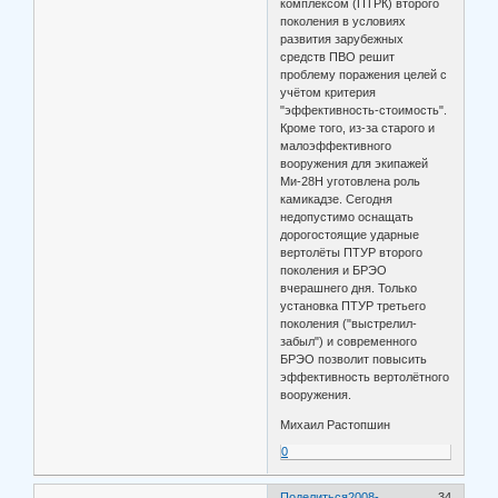
комплексом (ПТРК) второго
поколения в условиях
развития зарубежных
средств ПВО решит
проблему поражения целей с
учётом критерия
"эффективность-стоимость".
Кроме того, из-за старого и
малоэффективного
вооружения для экипажей
Ми-28Н уготовлена роль
камикадзе. Сегодня
недопустимо оснащать
дорогостоящие ударные
вертолёты ПТУР второго
поколения и БРЭО
вчерашнего дня. Только
установка ПТУР третьего
поколения ("выстрелил-
забыл") и современного
БРЭО позволит повысить
эффективность вертолётного
вооружения.
Михаил Растопшин
0
Поделиться
2008-
34