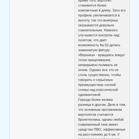
Кроме того, вертолет
становится более
компактным в длину. Зато его
профиль увеличивается в
высоту, так что выигрыш
оказывается довольно
сомнительным. Немного
улучшается контроль над
полетом, что дает
возможность Ка-52 делать
знаменитую фигуру
«Воронка» - вращаясь вокруг
точки прицеливания,
непрерывно поливать ее
огнем. Однако все это не
столь существенно, чтобы
говорить о серьезных
преимуществах сосной
схемы над классической
одновинтовой.
Гораздо более велика
разница в другом. Дело в том,
что основным противником
вертолетов считается
бронетехника, однако любой
современный танк имеет
средства ПВО, эффективные
на расстояниях до 6 км. У