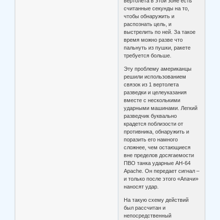
вертолета в этой зоне есть
считанные секунды на то,
чтобы обнаружить и
распознать цель, и
выстрелить по ней. За такое
время можно разве что
пальнуть из пушки, ракете
требуется больше.
Эту проблему американцы
решили использованием
связок из 1 вертолета
разведки и целеуказания
вместе с несколькими
ударными машинами. Легкий
разведчик буквально
крадется поблизости от
противника, обнаружить и
поразить его намного
сложнее, чем остающиеся
вне пределов досягаемости
ПВО танка ударные АН-64
Apache. Он передает сигнал –
и только после этого «Апачи»
наносят удар.
На такую схему действий
был рассчитан и
непосредственный