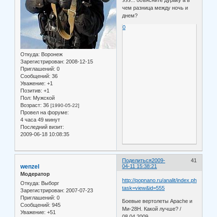
эээ... объясните дураку а в
чем разница между ночь и
днем?
0
Откуда:
Воронеж
Зарегистрирован
: 2008-12-15
Приглашений:
0
Сообщений:
36
Уважение:
+1
Позитив:
+1
Пол:
Мужской
Возраст:
36
[1990-05-22]
Провел на форуме:
4 часа 49 минут
Последний визит:
2009-06-18 10:08:35
Поделиться
2009-
41
wenzel
04-11 15:38:21
Модератор
http://popnano.ru/analit/index.php?
Откуда:
Выборг
task=view&id=555
Зарегистрирован
: 2007-07-23
Приглашений:
0
Боевые вертолеты Apache и
Сообщений:
945
Ми-28H. Какой лучше? /
Уважение:
+51
08.04.2009