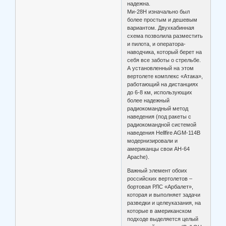
надежна.
Ми-28Н изначально был
более простым и дешевым
вариантом. Двухкабинная
схема позволила разместить
и пилота, и оператора-
наводчика, который берет на
себя все заботы о стрельбе.
А установленный на этом
вертолете комплекс «Атака»,
работающий на дистанциях
до 6-8 км, использующих
более надежный
радиокомандный метод
наведения (под ракеты с
радиокомандной системой
наведения Hellfire AGM-114B
модернизировали и
американцы свои АН-64
Apache).
Важный элемент обоих
российских вертолетов –
бортовая РЛС «Арбалет»,
которая и выполняет задачи
разведки и целеуказания, на
которые в американском
подходе выделяется целый