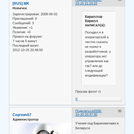
[RUS] MK
10-16 21:24:33
Новичок
Зарегистрирован
: 2008-06-02
Кириллов
Приглашений:
0
Кирилл
Сообщений:
3
написал(а):
Уважение:
+1
Позитив:
+0
Посидел я в
Провел на форуме:
операторской и
7 часов 6 минут
честно сказать
Последний визит:
не понял я
2012-10-25 20:48:50
разработчиков, у
оператора нет
управления как
так? или до
следующей
модификации?
Просим фото! =)
0
Поделиться
2008-
35
Сергеич57
10-20 20:37:30
Администратор
Учения под Барановичами в
Беларуси