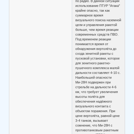
по радио. В данной ситуации
использование ПТУР "Атака"
крайне опасно, так как
суммарное время
визуального поиска наземной
цели и управления ракетой
больше, чем время реакции
современных средств ПВО.
Под временем реакции
понимается время от
обнаружения вертолёта до
схода зенитной ракеты с
пусковой установки, которое
для зенитного ракетно-
пушечного комплекса малой
дальности составляет 4-10 с.
Наибольшей опасности
Ми-28Н подвержен при
стрельбе на дальности 4-6
км, что требует увеличения
высоты полёта для
обеспечения надёжного
визуального контакта с
объектом поражения. При
цене вертолёта, равной цене
3-4 танков, вызывает
сомнение, что Ми-28Н с
противотанковым ракетным