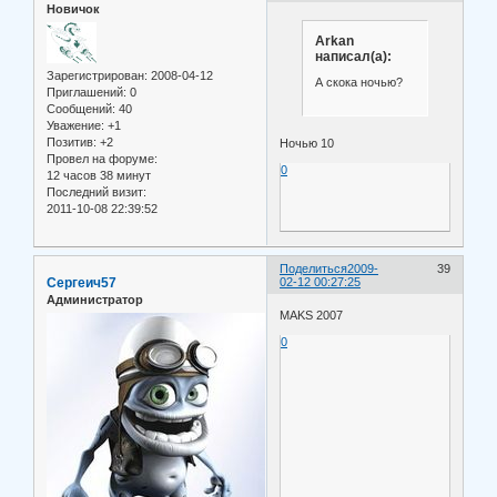
Новичок
Arkan
написал(а):
Зарегистрирован
: 2008-04-12
А скока ночью?
Приглашений:
0
Сообщений:
40
Уважение:
+1
Позитив:
+2
Ночью 10
Провел на форуме:
0
12 часов 38 минут
Последний визит:
2011-10-08 22:39:52
Поделиться
2009-
39
Сергеич57
02-12 00:27:25
Администратор
MAKS 2007
0