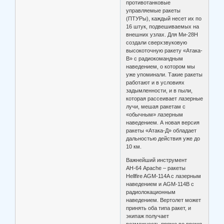
противотанковые
управляемые ракеты
(ПТУРы), каждый несет их по
16 штук, подвешиваемых на
внешних узлах. Для Ми-28Н
создали сверхзвуковую
высокоточную ракету «Атака-
В» с радиокомандным
наведением, о котором мы
уже упоминали. Такие ракеты
работают и в условиях
задымленности, и в пыли,
которая рассеивает лазерные
лучи, мешая ракетам с
«обычным» лазерным
наведением. А новая версия
ракеты «Атака-Д» обладает
дальностью действия уже до
10 км.
Важнейший инструмент
АН-64 Apache – ракеты
Hellfire AGM-114A с лазерным
наведением и AGM-114B с
радиолокационным
наведением. Вертолет может
принять оба типа ракет, и
экипаж получает