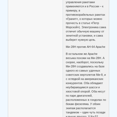
управления ракетами
применяются и в России – к
примеру, в
противокорабельных ракетах
«Гранит», о которых можно
прочесть в статье «Петр
Морской»). Электроника сама
отличит обычную машину от
зенитной установки, и сама
выберет нужную цель.
Ми-28Н против АН-64 Apache
В остальном же Apache
весьма похожи на Ми-28Н. А
скорее, наоборот, поскольку
Ми-28Н создавались на базе
одного из самых удачных
советских вертолетов Ми-8, и
с оглядкой на американских
конкурентов. Оба обладают
неубирающимся шасси и
хвостовой опорой. Оба несут
по паре двигателей,
расположенных в гондолах по
бокам фюзеляжа. У обоих
экипаж располагается
тандемом – один чуть позади
и выше другого. У Ка-52,