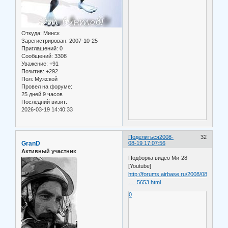
Откуда:
Минск
Зарегистрирован
: 2007-10-25
Приглашений:
0
Сообщений:
3308
Уважение:
+91
Позитив:
+292
Пол:
Мужской
Провел на форуме:
25 дней 9 часов
Последний визит:
2026-03-19 14:40:33
Поделиться
2008-
32
GranD
08-19 17:07:56
Активный участник
Подборка видео Ми-28
[Youtube]
http://forums.airbase.ru/2008/08/t63367
… .5653.html
0