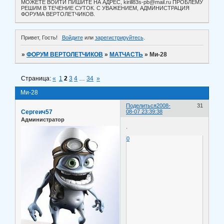
МОЖЕТЕ ВОЙТИ ПИШИТЕ НА АДРЕС, kirill83s-pb@mail.ru ПРОБЛЕМУ
РЕШИМ В ТЕЧЕНИЕ СУТОК. С УВАЖЕНИЕМ, АДМИНИСТРАЦИЯ
ФОРУМА ВЕРТОЛЕТЧИКОВ.
Привет, Гость!
Войдите
или
зарегистрируйтесь
.
»
ФОРУМ ВЕРТОЛЕТЧИКОВ
»
МАТЧАСТЬ
»
Ми-28
Страница:
«
1
2
3
4
…
34
»
Ми-28
Поделиться
2008-
31
Сергеич57
08-07 23:39:38
Администратор
.
0