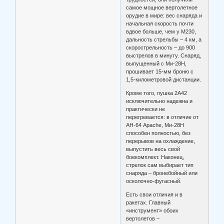
самое мощное вертолетное
орудие в мире: вес снаряда и
начальная скорость почти
вдвое больше, чем у М230,
дальность стрельбы – 4 км, а
скорострельность – до 900
выстрелов в минуту. Снаряд,
выпущенный с Ми-28Н,
прошивает 15-мм броню с
1,5-километровой дистанции.
Кроме того, пушка 2А42
исключительно надежна и
практически не
перегревается: в отличие от
АН-64 Apache, Ми-28Н
способен полностью, без
перерывов на охлаждение,
выпустить весь свой
боекомплект. Наконец,
стрелок сам выбирает тип
снаряда – бронебойный или
осколочно-фугасный.
Есть свои отличия и в
ракетах. Главный
«инструмент» обоих
вертолетов –