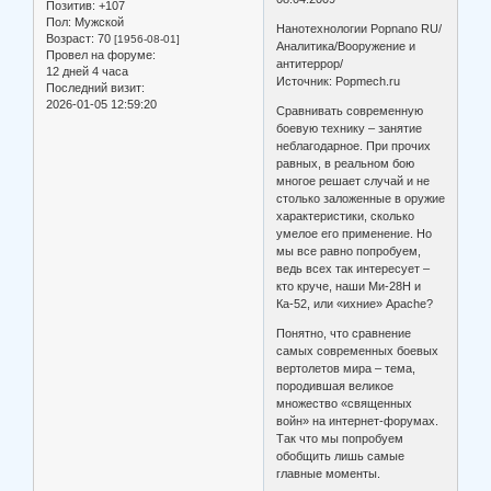
Позитив:
+107
Пол:
Мужской
Нанотехнологии Popnano RU/
Возраст:
70
[1956-08-01]
Аналитика/Вооружение и
Провел на форуме:
антитеррор/
12 дней 4 часа
Источник: Popmech.ru
Последний визит:
2026-01-05 12:59:20
Сравнивать современную
боевую технику – занятие
неблагодарное. При прочих
равных, в реальном бою
многое решает случай и не
столько заложенные в оружие
характеристики, сколько
умелое его применение. Но
мы все равно попробуем,
ведь всех так интересует –
кто круче, наши Ми-28Н и
Ка-52, или «ихние» Apache?
Понятно, что сравнение
самых современных боевых
вертолетов мира – тема,
породившая великое
множество «священных
войн» на интернет-форумах.
Так что мы попробуем
обобщить лишь самые
главные моменты.