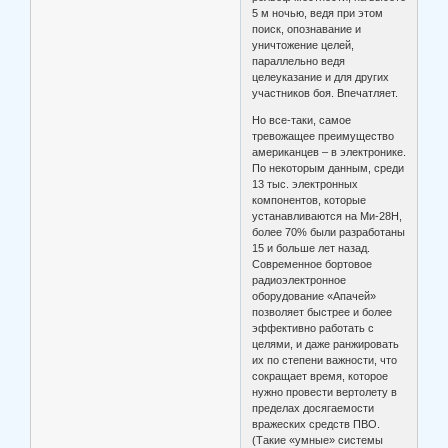
5 м ночью, ведя при этом
поиск, опознавание и
уничтожение целей,
параллельно ведя
целеуказание и для других
участников боя. Впечатляет.
Но все-таки, самое
тревожащее преимущество
американцев – в электронике.
По некоторым данным, среди
13 тыс. электронных
компонентов, которые
устанавливаются на Ми-28Н,
более 70% были разработаны
15 и больше лет назад.
Современное бортовое
радиоэлектронное
оборудование «Апачей»
позволяет быстрее и более
эффективно работать с
целями, и даже ранжировать
их по степени важности, что
сокращает время, которое
нужно провести вертолету в
пределах досягаемости
вражеских средств ПВО.
(Такие «умные» системы