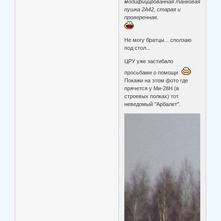
модифицированная танковая
пушка 2А42, старая и
проверенная.
Не могу братцы... сползаю
под стол...
ЦРУ уже застибало
просьбами о помощи
Покажи на этом фото где
прячется у Ми-28Н (в
строевых полках) тот
неведомый "Арбалет".