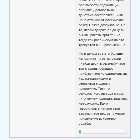
возможность прямо во время
боя выбрать подходящий
вариант. Дальность их
действия составляет 6-7 км,
но, в отличие от российских
ракет, Hellfire дозвуковые. На
то, чтобы добраться до цели
в 4 км, ракеты тратят 15 с,
тогда как российским на это
требуется в 1,5 раза меньше.
Но в целом все это больше
напоминает игры из серии
«найди десять отличий»: все
три машины обладают
приблизительно одинаковыми
характеристиками и
относятся к одному
поколению. Так что
однозначного вывода о том,
«кто круче», сделать, видимо,
невозможно. Как и
говорилось в начале этой
заметки, все решает умелое
применение и, конечно,
судьба.
0