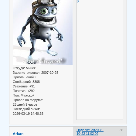
0
Откуда:
Минск
Зарегистрирован
: 2007-10-25
Приглашений:
0
Сообщений:
3308
Уважение:
+91
Позитив:
+292
Пол:
Мужской
Провел на форуме:
25 дней 9 часов
Последний визит:
2026-03-19 14:40:33
Поделиться
2008-
36
Arkan
10-22 11:02:09