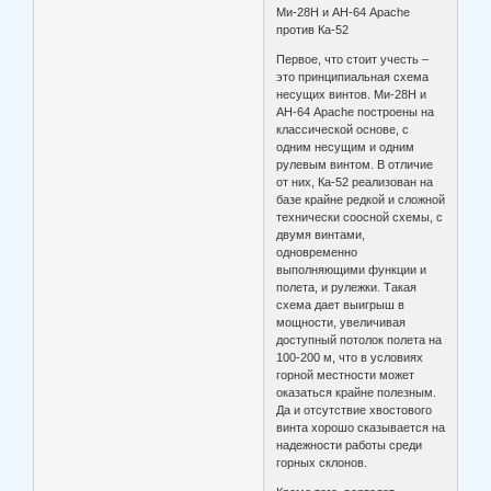
Ми-28Н и АН-64 Apache
против Ка-52
Первое, что стоит учесть –
это принципиальная схема
несущих винтов. Ми-28Н и
АН-64 Apache построены на
классической основе, с
одним несущим и одним
рулевым винтом. В отличие
от них, Ка-52 реализован на
базе крайне редкой и сложной
технически соосной схемы, с
двумя винтами,
одновременно
выполняющими функции и
полета, и рулежки. Такая
схема дает выигрыш в
мощности, увеличивая
доступный потолок полета на
100-200 м, что в условиях
горной местности может
оказаться крайне полезным.
Да и отсутствие хвостового
винта хорошо сказывается на
надежности работы среди
горных склонов.