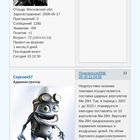
Откуда:
Московская обл.
Зарегистрирован
: 2008-06-17
Приглашений:
0
Сообщений:
1280
Уважение:
+89
Позитив:
+2
Возраст:
73
[1953-02-24]
Провел на форуме:
1 месяц 6 дней
Последний визит:
Сегодня 10:10:30
Поделиться
2008-
33
Сергеич57
09-30 21:24:56
Администратор
Недопустимо низкими
темпами осуществляется
поставка ударных вертолетов
Ми-28Н. Так, в период с 2007
г. до 2015 г. планируется
ежегодно поставлять по 10
вертолетов Ми-28Н. Вертолёт
Ми-28Н предназначен для
поражения наземных и
воздушных целей. Но облик
бортового радиоэлектронного