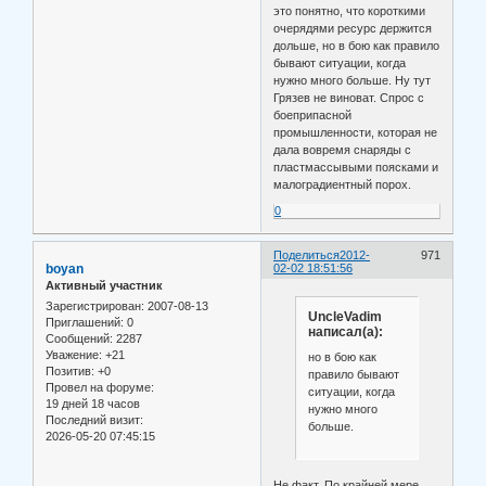
это понятно, что короткими
очерядями ресурс держится
дольше, но в бою как правило
бывают ситуации, когда
нужно много больше. Ну тут
Грязев не виноват. Спрос с
боеприпасной
промышленности, которая не
дала вовремя снаряды с
пластмассывыми поясками и
малоградиентный порох.
0
Поделиться
2012-
971
boyan
02-02 18:51:56
Активный участник
Зарегистрирован
: 2007-08-13
UncleVadim
Приглашений:
0
написал(а):
Сообщений:
2287
Уважение:
+21
но в бою как
Позитив:
+0
правило бывают
Провел на форуме:
ситуации, когда
19 дней 18 часов
нужно много
Последний визит:
больше.
2026-05-20 07:45:15
Не факт. По крайней мере