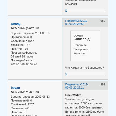
Камазом.
0
Поделиться
2012-
980
Anndy-
02-03 20:25:52
Активный участник
Зарегистрирован
: 2011-06-19
boyan
Приглашений:
0
написал(а):
Сообщений:
1647
Уважение:
+57
Сравнили
Позитив:
+19
Запорожец с
Провел на форуме:
Камазом.
26 дней 18 часов
Последний визит:
2019-10-09 06:32:46
Что Камаз, а что Запорожец?
0
Поделиться
2012-
981
boyan
02-03 20:26:11
Активный участник
UncleVadim
Зарегистрирован
: 2007-08-13
Уточнил по пушке, на
Приглашений:
0
воздушную 2500 выстрелов
Сообщений:
2287
гарантия, 8000 без гарантии.
Уважение:
+21
Если в течении 2500 не было
Позитив:
+0
длинных очередей