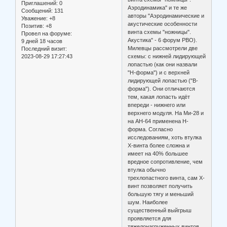
Приглашений:
0
Аэродинамика" и те же
Сообщений:
131
авторы "Аэродинамические и
Уважение:
+8
акустические особенности
Позитив:
+8
винта схемы "ножницы".
Провел на форуме:
Акустика" - 6 форум РВО).
9 дней 18 часов
Милевцы рассмотрели две
Последний визит:
2023-08-29 17:27:43
схемы: с нижней лидирующей
лопастью (как они назвали
"Н-форма") и с верхней
лидирующей лопастью ("В-
форма"). Они отличаются
тем, какая лопасть идёт
впереди - нижнего или
верхнего модуля. На Ми-28 и
на AH-64 применена Н-
форма. Согласно
исследованиям, хоть втулка
Х-винта более сложна и
имеет на 40% большее
вредное сопротивление, чем
втулка обычно
трехлопастного винта, сам Х-
винт позволяет получить
большую тягу и меньший
шум. Наиболее
существенный выйгрыш
проявляется для
тяжелонагруженных винтов.