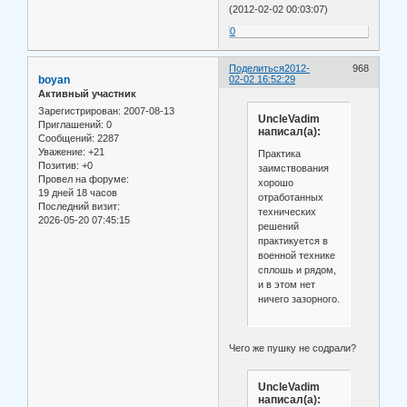
(2012-02-02 00:03:07)
0
Поделиться
2012-
968
boyan
02-02 16:52:29
Активный участник
Зарегистрирован
: 2007-08-13
UncleVadim
Приглашений:
0
написал(а):
Сообщений:
2287
Уважение:
+21
Практика
Позитив:
+0
заимствования
Провел на форуме:
хорошо
19 дней 18 часов
отработанных
Последний визит:
технических
2026-05-20 07:45:15
решений
практикуется в
военной технике
сплошь и рядом,
и в этом нет
ничего зазорного.
Чего же пушку не содрали?
UncleVadim
написал(а):