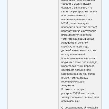
требует в эксплуатации
большего внимания. Что
касается ресурса, то тут все
просто-автоматика с
внешним приводом как в
М230 (роликовая цепь
приводит в действие затвор)
работает мягко и безударно,
плюс достаточно низкий
темп-отсюда повышенная
живучесть ствольной
коробки, затвора и др.
деталей автоматики, а ствол
в силу пониженной
баллистики и пласмассовых
ведущих элементов снаряда,
малоградиентных порохов
(имеющие повышенное
газообразование при более
низких температурах
горения)-большую
живучесть.
Кстати, эти цифры
ресурса-25000 выстрелов,
это мурзилочные данные, или
официальные?
Отредактировано UncleVadim