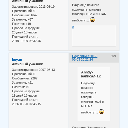
Активный участник
Надо ещё немного
Зарегистрирован
: 2011-06-19
подождать, глядишь,
Приглашений:
0
милевцы ещё и NOTAR
Сообщений:
1647
Уважение:
+57
изобретут...
Позитив:
+19
0
Провел на форуме:
26 дней 18 часов
Последний визит:
2019-10-09 06:32:46
Поделиться
2012-
979
boyan
02-03 20:22:24
Активный участник
Зарегистрирован
: 2007-08-13
Anndy-
Приглашений:
0
написал(а):
Сообщений:
2287
Уважение:
+21
Надо ещё
Позитив:
+0
немного
Провел на форуме:
подождать,
19 дней 18 часов
глядишь,
Последний визит:
милевцы ещё и
2026-05-20 07:45:15
NOTAR
изобретут...
Сравнили Запорожец с