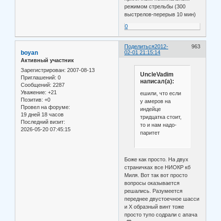
режимом стрельбы (300
выстрелов-перерыв 10 мин)
0
Поделиться
2012-
963
boyan
02-01 21:15:14
Активный участник
Зарегистрирован
: 2007-08-13
UncleVadim
Приглашений:
0
написал(а):
Сообщений:
2287
Уважение:
+21
ешили, что если
Позитив:
+0
у амеров на
Провел на форуме:
индейце
19 дней 18 часов
тридцатка стоит,
Последний визит:
то и нам надо-
2026-05-20 07:45:15
паритет
Боже как просто. На двух
страничках все НИОКР кб
Миля. Вот так вот просто
вопросы оказывается
решались. Разумеется
переднее двустоечное шасси
и Х образный винт тоже
просто тупо содрали с апача