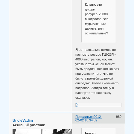
Кстати, эти
цифры
ресурса-25000
выстрелов, это
мурзилочные
данные, или
официальные?
Я вот насколько помню по
паспорту ресурс ГШ-23Л -
4000 выстрелов,
но
, как
указано там же, он может
быть продлен несколько раз,
при условии того, что не
было стрельбы длинной
очередью, более скольки-то
патронов. Завтра гляну в
паспорт и точнее скажу
скольких.
0
Поделиться
2012-
969
UncleVadim
02-02 18:34:02
Активный участник
boyan