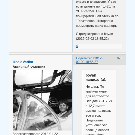
она же в диапазоне. У вас
есть данные по ГШ-23Л в
УПК-23-250. Там
принудительная отсечка по
10 патронов. Интересно
посмотреть на их паспорт.
Отредактировано boyan
(2012-02-02 18:55:22)
0
Поделиться
2012-
973
UncleVadim
02-02 18:58:27
Активный участник
boyan
написал(а):
Не факт. По
крайней мере
для вертолетов.
Это для УСПУ-24
с 12,7 имеет
смысл поливать
все и вся.
Подвижная
установка это
вообще особая
Зарегистрирован
: 2012-01-22
философия