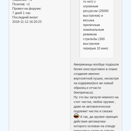
то нет) с
Позитив:
+1
огромным
Провел на форуме:
ресурсом (25000
7 дней 1 час
выстрелов) и
Последний визит:
весьма
2018-11-12 16:20:23
приличным
номинальным
режимом
стрельбы (300
выстрелов-
перерыв 10 мин)
Американцы вообще подошли
более конструктивно в плане
создания именно
вертолетной пушки, несмотря
на издержки(все же новый
образец и отчасти
боеприпасы).
Ну это вы загнули немного на
счет чистки, любое оружие ,
даже не автоматическое
подлежит чистке и смазке
А так, да оружее принцип
действия автоматики
которого основан на отводе
пороховых газов из ствола