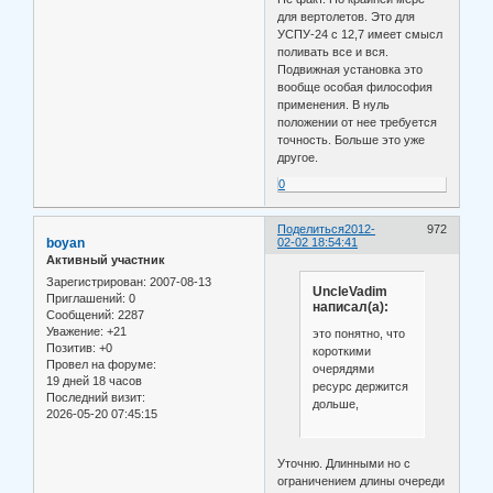
для вертолетов. Это для
УСПУ-24 с 12,7 имеет смысл
поливать все и вся.
Подвижная установка это
вообще особая философия
применения. В нуль
положении от нее требуется
точность. Больше это уже
другое.
0
Поделиться
2012-
972
boyan
02-02 18:54:41
Активный участник
Зарегистрирован
: 2007-08-13
UncleVadim
Приглашений:
0
написал(а):
Сообщений:
2287
Уважение:
+21
это понятно, что
Позитив:
+0
короткими
Провел на форуме:
очерядями
19 дней 18 часов
ресурс держится
Последний визит:
дольше,
2026-05-20 07:45:15
Уточню. Длинными но с
ограничением длины очереди