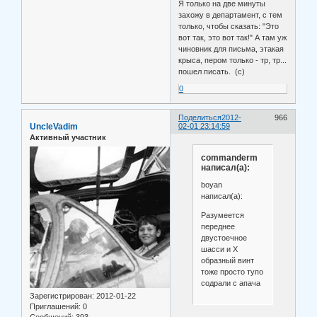
Я только на две минуты
захожу в департамент, с тем
только, чтобы сказать: "Это
вот так, это вот так!" А там уж
чиновник для письма, этакая
крыса, пером только - тр, тр...
пошел писать. (с)
0
Поделиться
2012-
966
UncleVadim
02-01 23:14:59
Активный участник
commanderm
написал(а):
boyan
написал(а):
Разумеется
переднее
двустоечное
шасси и Х
образный винт
тоже просто тупо
содрали с апача
Зарегистрирован
: 2012-01-22
Приглашений:
0
Сообщений:
393