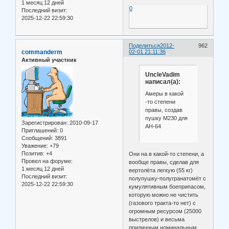
1 месяц 12 дней
0
Последний визит:
2025-12-22 22:59:30
Поделиться
2012-
962
commanderm
02-01 21:11:36
Активный участник
UncleVadim
написал(а):
Амеры в какой
-то степени
правы, создав
пушку М230 для
Зарегистрирован
: 2010-09-17
АН-64
Приглашений:
0
Сообщений:
3891
Уважение:
+79
Позитив:
+4
Они на в какой-то степени, а
Провел на форуме:
вообще правы, сделав для
1 месяц 12 дней
вертолёта легкую (55 кг)
Последний визит:
полупушку-полугранатомёт с
2025-12-22 22:59:30
кумулятивным боеприпасом,
которую можно не чистить
(газового тракта-то нет) с
огромным ресурсом (25000
выстрелов) и весьма
приличным номинальным