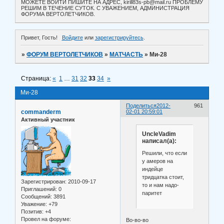
МОЖЕТЕ ВОЙТИ ПИШИТЕ НА АДРЕС, kirill83s-pb@mail.ru ПРОБЛЕМУ
РЕШИМ В ТЕЧЕНИЕ СУТОК. С УВАЖЕНИЕМ, АДМИНИСТРАЦИЯ
ФОРУМА ВЕРТОЛЕТЧИКОВ.
Привет, Гость!
Войдите
или
зарегистрируйтесь
.
»
ФОРУМ ВЕРТОЛЕТЧИКОВ
»
МАТЧАСТЬ
»
Ми-28
Страница:
«
1
…
31
32
33
34
»
Ми-28
Поделиться
2012-
961
commanderm
02-01 20:59:01
Активный участник
UncleVadim
написал(а):
Решили, что если
у амеров на
индейце
тридцатка стоит,
Зарегистрирован
: 2010-09-17
то и нам надо-
Приглашений:
0
паритет
Сообщений:
3891
Уважение:
+79
Позитив:
+4
Провел на форуме:
Во-во-во