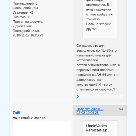
Приглашений:
0
применения. В
Сообщений:
393
нуль положении
Уважение:
+3
от нее требуется
Позитив:
+1
точность.
Провел на форуме:
Больше это уже
7 дней 1 час
другое.
Последний визит:
2018-11-12 16:20:23
Согласен, это для
вертолетов, но ГШ-23-это
изначально пушка для
истребителей.
Кстати о заимствованиях. Х-
образный винт впервые
появился на АН-64 или это
давно известная
конструкция? И чем он
отличается от соосного?
0
Поделиться
2012-
974
Falll
02-02 19:09:26
Активный участник
UncleVadim
написал(а):