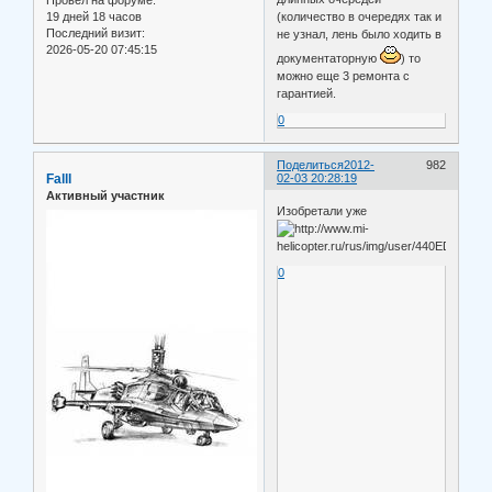
Провел на форуме:
19 дней 18 часов
(количество в очередях так и
Последний визит:
не узнал, лень было ходить в
2026-05-20 07:45:15
документаторную
) то
можно еще 3 ремонта с
гарантией.
0
Поделиться
2012-
982
Falll
02-03 20:28:19
Активный участник
Изобретали уже
0