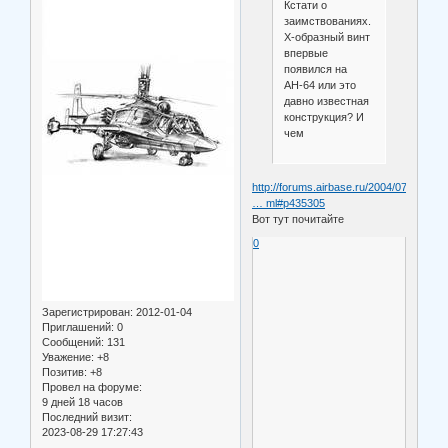
Кстати о
заимствованиях.
Х-образный винт
впервые
появился на
АН-64 или это
давно известная
конструкция? И
чем
http://forums.airbase.ru/2004/07/t5921-
… ml#p435305
Вот тут почитайте
0
Зарегистрирован
: 2012-01-04
Приглашений:
0
Сообщений:
131
Уважение:
+8
Позитив:
+8
Провел на форуме:
9 дней 18 часов
Последний визит:
2023-08-29 17:27:43