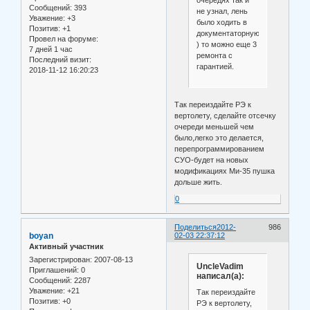
очередях так и
Сообщений:
393
не узнал, лень
Уважение:
+3
было ходить в
Позитив:
+1
документаторную
Провел на форуме:
) то можно еще 3
7 дней 1 час
ремонта с
Последний визит:
гарантией.
2018-11-12 16:20:23
Так переиздайте РЭ к
вертолету, сделайте отсечку
очереди меньшей чем
было,легко это делается,
перепрограммированием
СУО-будет на новых
модификациях Ми-35 пушка
дольше жить.
0
Поделиться
2012-
986
boyan
02-03 22:37:12
Активный участник
Зарегистрирован
: 2007-08-13
UncleVadim
Приглашений:
0
написал(а):
Сообщений:
2287
Уважение:
+21
Так переиздайте
Позитив:
+0
РЭ к вертолету,