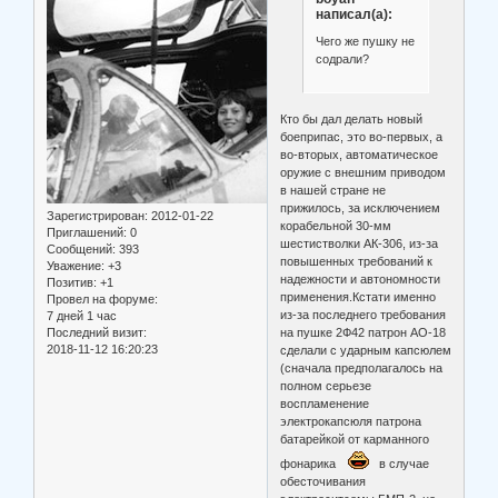
написал(а):
Чего же пушку не
содрали?
Кто бы дал делать новый
боеприпас, это во-первых, а
во-вторых, автоматическое
оружие с внешним приводом
в нашей стране не
прижилось, за исключением
Зарегистрирован
: 2012-01-22
корабельной 30-мм
Приглашений:
0
шестистволки АК-306, из-за
Сообщений:
393
повышенных требований к
Уважение:
+3
надежности и автономности
Позитив:
+1
применения.Кстати именно
Провел на форуме:
из-за последнего требования
7 дней 1 час
Последний визит:
на пушке 2Ф42 патрон АО-18
2018-11-12 16:20:23
сделали с ударным капсюлем
(сначала предполагалось на
полном серьезе
воспламенение
электрокапсюля патрона
батарейкой от карманного
фонарика
в случае
обесточивания