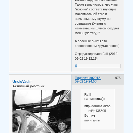
Также выяснилось, что углы
"ножниц" соответствующие
максимальной тяге и
наименьшему шуму не
совпадают (Х-винт с
наименьшим шумом создаёт
меньшую тягу)."
А соосные винты это
сооооооовсем другая песня;)
Отредактировано Falll (2012-
02-02 19:12:19)
0
Поделиться
2012-
976
UncleVadim
02-02 19:24:58
Активный участник
Falll
написал(а):
http://forums.airbase.ru/2004/07/
… ml#p435305
Вот тут
почитайте