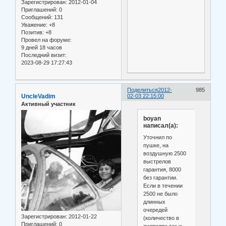
Зарегистрирован
: 2012-01-04
Приглашений:
0
Сообщений:
131
Уважение:
+8
Позитив:
+8
Провел на форуме:
9 дней 18 часов
Последний визит:
2023-08-29 17:27:43
Поделиться
2012-
985
UncleVadim
02-03 22:15:00
Активный участник
boyan
написал(а):
Уточнил по
пушке, на
воздушную 2500
выстрелов
гарантия, 8000
без гарантии.
Если в течении
2500 не было
длинных
очередей
Зарегистрирован
: 2012-01-22
(количество в
Приглашений:
0