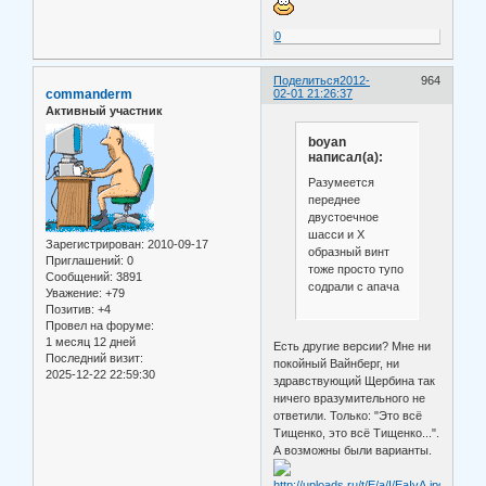
0
Поделиться
2012-
964
commanderm
02-01 21:26:37
Активный участник
boyan
написал(а):
Разумеется
переднее
двустоечное
шасси и Х
Зарегистрирован
: 2010-09-17
образный винт
Приглашений:
0
тоже просто тупо
Сообщений:
3891
содрали с апача
Уважение:
+79
Позитив:
+4
Провел на форуме:
1 месяц 12 дней
Есть другие версии? Мне ни
Последний визит:
покойный Вайнберг, ни
2025-12-22 22:59:30
здравствующий Щербина так
ничего вразумительного не
ответили. Только: "Это всё
Тищенко, это всё Тищенко...".
А возможны были варианты.