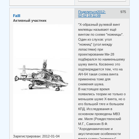
Поделиться
2012-
975
Falll
02-02 19:11:09
Активный участник
"Х-образный рулевой винт
милевцы называют ещё
винтом по схеме "ножницы".
Один из слухов: угол
"ножниц" (угол между
лопастями) при
проектировании Ми-28
подбирался по наименьшему
шуму винта. Косвенно это
подтверждается тем, что на
AH-64 такая схема винта
применена тоже для
снижения шума.
В настоящее время
появились теории не только о
меньшем шуме Х-винта, но о
его большей тяге и большем
КПД. Исследования в
основном проведены МВЗ
им. Миля (Рождественский
М.Г., Самохин В.Ф.
"Аэродинамические и
акустические особенности
Зарегистрирован
: 2012-01-04
винта схемы "ножницы".