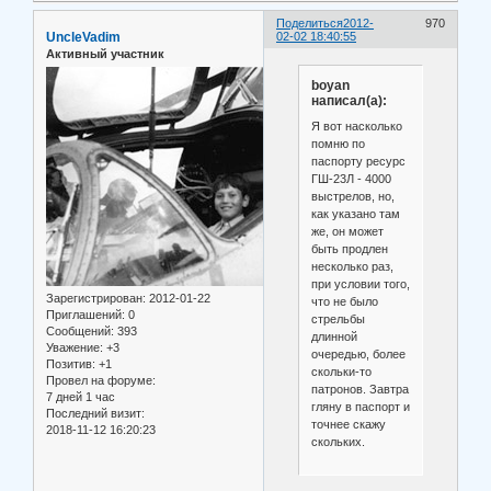
Поделиться
2012-
970
UncleVadim
02-02 18:40:55
Активный участник
boyan
написал(а):
Я вот насколько
помню по
паспорту ресурс
ГШ-23Л - 4000
выстрелов, но,
как указано там
же, он может
быть продлен
несколько раз,
при условии того,
Зарегистрирован
: 2012-01-22
что не было
Приглашений:
0
стрельбы
Сообщений:
393
длинной
Уважение:
+3
очередью, более
Позитив:
+1
скольки-то
Провел на форуме:
патронов. Завтра
7 дней 1 час
гляну в паспорт и
Последний визит:
точнее скажу
2018-11-12 16:20:23
скольких.