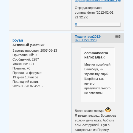
Отредактировано
commanderm (2012-02-01
21:32:27)
0
Поделиться
2012-
965
boyan
02-01 22:03:28
Активный участник
Зарегистрирован
: 2007-08-13
commanderm
Приглашений:
0
написал(а):
Сообщений:
2287
Уважение:
+21
Мне ни покойный
Позитив:
+0
Вайнберг, ни
Провел на форуме:
здравствующий
19 дней 18 часов
Щербина так
Последний визит:
ничего
2026-05-20 07:45:15
вразумительного
не ответили.
Боже, какие звезды
Я везде, везде... Во дворец
всякий день езжу. Арбуз в
семьсот рублей. Суп в
кастрюльке из Парижу.