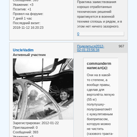
Практика заимствования
Уважение:
+3
хорошо отработанных
Позитив:
+1
технических решений
Провел на форуме:
практикуется в военной
7 дней 1 час
технике сплошь и рядом, и в
Последний визит:
этом нет ничего зазорного.
2018-11-12 16:20:23
0
Поделиться
2012-
967
UncleVadim
02-01 23:56:34
Активный участник
commanderm
написал(а):
Они на в какой-
то степени, а
вообще правы,
сделав для
вертолёта легкую
(55 кг)
полупушку-
полугранатомёт
с кумулятивным
боеприпасом,
Зарегистрирован
: 2012-01-22
которую можно
Приглашений:
0
не чистить
Сообщений:
393
(газового тракта-
Уважение:
+3