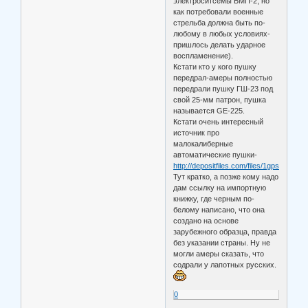
электроситсемы БМП-2, но
как потребовали военные
стрельба должна быть по-
любому в любых условиях-
пришлось делать ударное
воспламенение).
Кстати кто у кого пушку
передрал-амеры полностью
передрали пушку ГШ-23 под
свой 25-мм патрон, пушка
называется GE-225.
Кстати очень интересный
источник про
малокалиберные
автоматические пушки-
http://depositfiles.com/files/1gpsly7pf.
Тут кратко, а позже кому надо
дам ссылку на импортную
книжку, где черным по-
белому написано, что она
создано на основе
зарубежного образца, правда
без указании страны. Ну не
могли амеры сказать, что
содрали у лапотных русских.
0