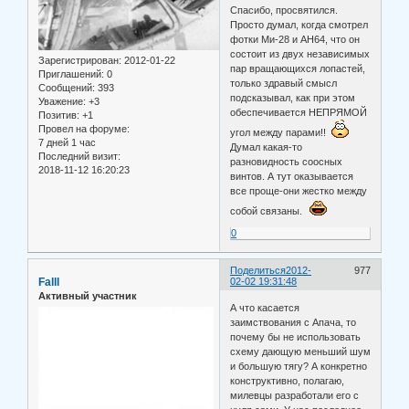
Спасибо, просвятился.
Просто думал, когда смотрел
фотки Ми-28 и АН64, что он
состоит из двух независимых
Зарегистрирован
: 2012-01-22
пар вращающихся лопастей,
Приглашений:
0
только здравый смысл
Сообщений:
393
подсказывал, как при этом
Уважение:
+3
обеспечивается НЕПРЯМОЙ
Позитив:
+1
Провел на форуме:
угол между парами!!
7 дней 1 час
Думал какая-то
Последний визит:
разновидность соосных
2018-11-12 16:20:23
винтов. А тут оказывается
все проще-они жестко между
собой связаны.
0
Поделиться
2012-
977
Falll
02-02 19:31:48
Активный участник
А что касается
заимствования с Апача, то
почему бы не использовать
схему дающую меньший шум
и большую тягу? А конкретно
конструктивно, полагаю,
милевцы разработали его с