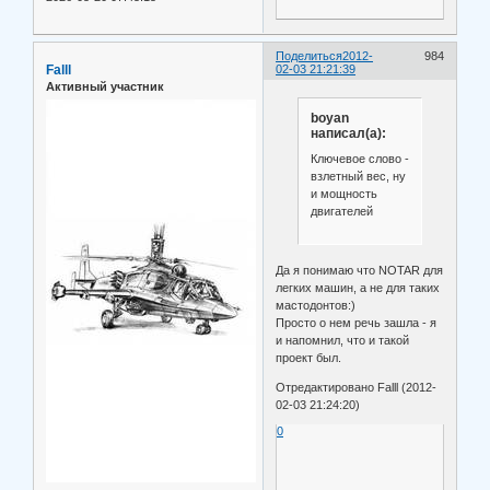
Поделиться
2012-
984
Falll
02-03 21:21:39
Активный участник
boyan
написал(а):
Ключевое слово -
взлетный вес, ну
и мощность
двигателей
Да я понимаю что NOTAR для
легких машин, а не для таких
мастодонтов:)
Просто о нем речь зашла - я
и напомнил, что и такой
проект был.
Отредактировано Falll (2012-
02-03 21:24:20)
0