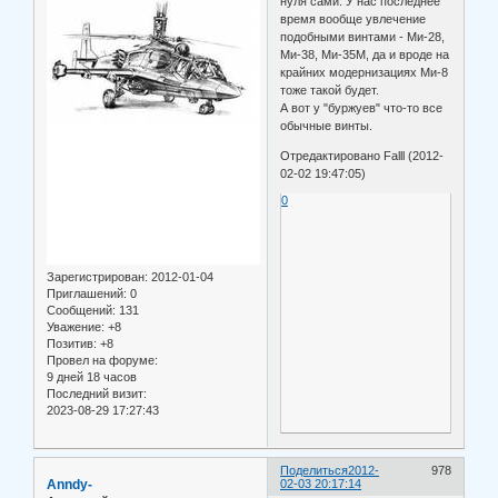
нуля сами. У нас последнее
время вообще увлечение
подобными винтами - Ми-28,
Ми-38, Ми-35М, да и вроде на
крайних модернизациях Ми-8
тоже такой будет.
А вот у "буржуев" что-то все
обычные винты.
Отредактировано Falll (2012-
02-02 19:47:05)
0
Зарегистрирован
: 2012-01-04
Приглашений:
0
Сообщений:
131
Уважение:
+8
Позитив:
+8
Провел на форуме:
9 дней 18 часов
Последний визит:
2023-08-29 17:27:43
Поделиться
2012-
978
Anndy-
02-03 20:17:14