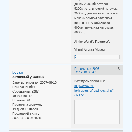
динамический потолок:
5200м, статический потолок:
2500м, дальность полета при
максимальном взлетном
весе с нагрузкой 3500кг:
800км, полезная нагрузка:
6000кг,
All the World's Rotorcraft
Virtual Aircraft Museum
0
Поделиться
2007-
3
boyan
12-12 18:08:47
Активный участник
Вот здесь побольше
Зарегистрирован
: 2007-08-13
http://www.mi-
Приглашений:
0
helicopter.ru/rus/index.php?
Сообщений:
2287
id=172
Уважение:
+21
Позитив:
+0
0
Провел на форуме:
19 дней 18 часов
Последний визит:
2026-05-20 07:45:15