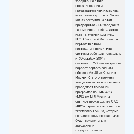
завершение этапа
проектирования и
предварительных наземных
испытаний вертолета. Затем
Ми-38 поступил на этап
предварительных заводских
летных испытаний на летно-
испытательный комплекс
КВЗ. С марта 2004 г. полеты
вертолета стали
систематическими. Все
системы работали нормально
и 30 октября 2004 г.
состоялся 750-километровый
перелет первого летного
образца Ми-38 из Казани в
Москву. С этого времени
заводские летные испытания
проводятся по полной
программе на ЛИК ОАО
«МВЗ им.М.Л.Миля», а
опытное производство ОАО
«КВЗ» строит новые опытные
экземпляры Ми-38, которые,
по завершении сборки, также
будут привлечены к
заводским и
государственным