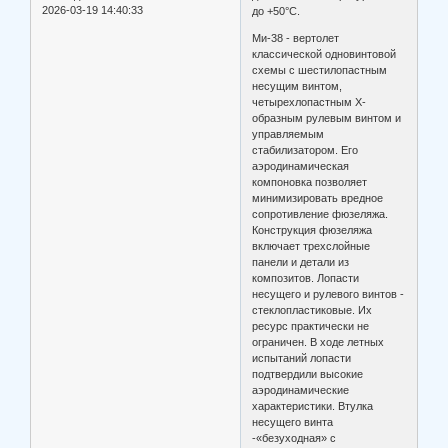
2026-03-19 14:40:33
до +50°С.
Ми-38 - вертолет
классической одновинтовой
схемы с шестилопастным
несущим винтом,
четырехлопастным Х-
образным рулевым винтом и
управляемым
стабилизатором. Его
аэродинамическая
компоновка позволяет
минимизировать вредное
сопротивление фюзеляжа.
Конструкция фюзеляжа
включает трехслойные
панели и детали из
композитов. Лопасти
несущего и рулевого винтов -
стеклопластиковые. Их
ресурс практически не
ограничен. В ходе летных
испытаний лопасти
подтвердили высокие
аэродинамические
характеристики. Втулка
несущего винта
-«безуходная» с