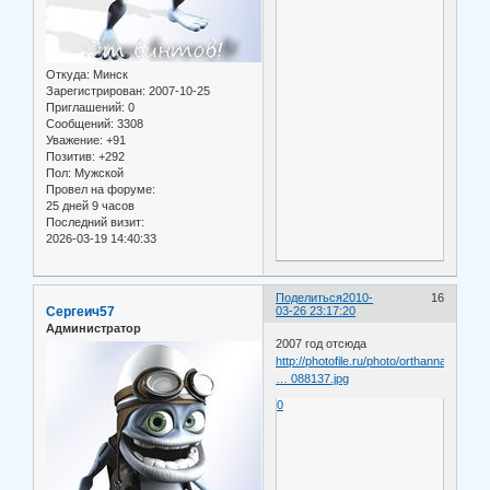
Откуда:
Минск
Зарегистрирован
: 2007-10-25
Приглашений:
0
Сообщений:
3308
Уважение:
+91
Позитив:
+292
Пол:
Мужской
Провел на форуме:
25 дней 9 часов
Последний визит:
2026-03-19 14:40:33
Поделиться
2010-
16
Сергеич57
03-26 23:17:20
Администратор
2007 год отсюда
http://photofile.ru/photo/orthannaer/30
… 088137.jpg
0