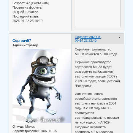
Возраст:
42
[1983-12-06]
Провел на форуме:
25 дней 10 часов
Последний визит:
2026-07-22 23:45:10
Поделиться
2008-
7
Сергеич57
05-14 22:22:45
Администратор
Серийное производство
Ми-38 начнется в 2009 году
Серийное производство
вертолетов Ми-38 будет
развернуто на Казанском
вертолетном заводе (КВЗ) в
2009-10 годах, сообщает сайт
"Роспрома".
Испытания нового
российского многоцелевого
вертолета начались в 2004
году. В 2008 году Ми-38
планируется
сертифицировать по нормам
летной годности АП-29.
Откуда:
Минск
Создание вертолета
Зарегистрирован
: 2007-10-25
обошлось в 2 миллиарда