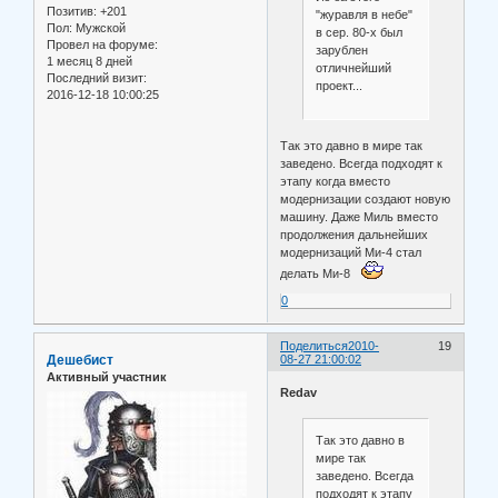
Позитив:
+201
"журавля в небе"
Пол:
Мужской
в сер. 80-х был
Провел на форуме:
зарублен
1 месяц 8 дней
отличнейший
Последний визит:
проект...
2016-12-18 10:00:25
Так это давно в мире так
заведено. Всегда подходят к
этапу когда вместо
модернизации создают новую
машину. Даже Миль вместо
продолжения дальнейших
модернизаций Ми-4 стал
делать Ми-8
0
Поделиться
2010-
19
Дешебист
08-27 21:00:02
Активный участник
Redav
Так это давно в
мире так
заведено. Всегда
подходят к этапу