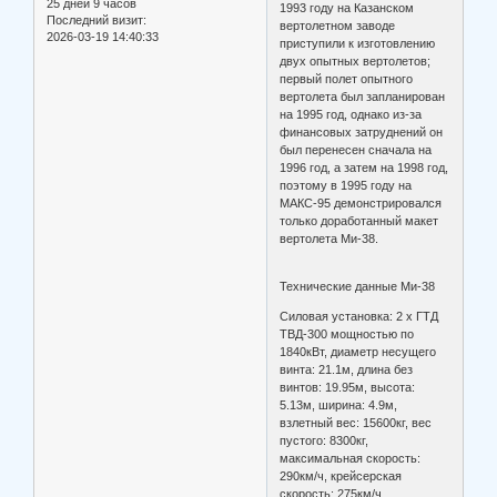
25 дней 9 часов
1993 году на Казанском
Последний визит:
вертолетном заводе
2026-03-19 14:40:33
приступили к изготовлению
двух опытных вертолетов;
первый полет опытного
вертолета был запланирован
на 1995 год, однако из-за
финансовых затруднений он
был перенесен сначала на
1996 год, а затем на 1998 год,
поэтому в 1995 году на
МАКС-95 демонстрировался
только доработанный макет
вертолета Ми-38.
Технические данные Ми-38
Силовая установка: 2 x ГТД
ТВД-300 мощностью по
1840кВт, диаметр несущего
винта: 21.1м, длина без
винтов: 19.95м, высота:
5.13м, ширина: 4.9м,
взлетный вес: 15600кг, вес
пустого: 8300кг,
максимальная скорость:
290км/ч, крейсерская
скорость: 275км/ч,