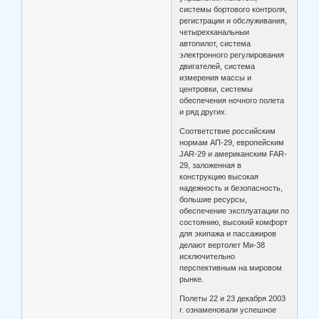
системы бортового контроля,
регистрации и обслуживания,
четырехканальныи
автопилот, система
электронного регулирования
двигателей, система
измерения массы и
центровки, системы
обеспечения ночного полета
и ряд других.
Соответствие российским
нормам АП-29, европейским
JAR-29 и американским FAR-
29, заложенная в
конструкцию высокая
надежность и безопасность,
большие ресурсы,
обеспечение эксплуатации по
состоянию, высокий комфорт
для экипажа и пассажиров
делают вертолет Ми-38
исключительно
перспективным на мировом
рынке.
Полеты 22 и 23 декабря 2003
г. ознаменовали успешное