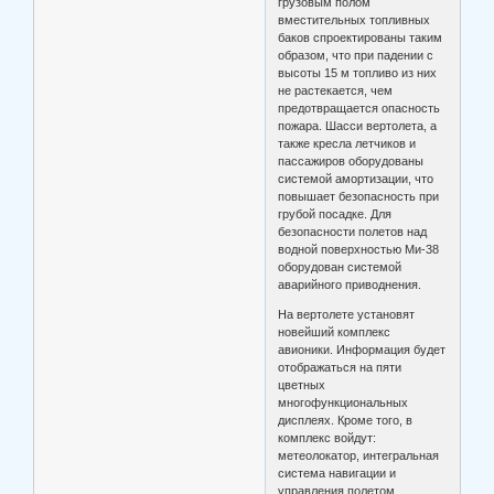
грузовым полом
вместительных топливных
баков спроектированы таким
образом, что при падении с
высоты 15 м топливо из них
не растекается, чем
предотвращается опасность
пожара. Шасси вертолета, а
также кресла летчиков и
пассажиров оборудованы
системой амортизации, что
повышает безопасность при
грубой посадке. Для
безопасности полетов над
водной поверхностью Ми-38
оборудован системой
аварийного приводнения.
На вертолете установят
новейший комплекс
авионики. Информация будет
отображаться на пяти
цветных
многофункциональных
дисплеях. Кроме того, в
комплекс войдут:
метеолокатор, интегральная
система навигации и
управления полетом,