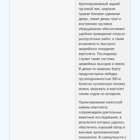
Крупноразмерный задний
грузовой люк, широкая
правая боковая сдвижная
дверь, левая дверь-трап и
внутреннее грузовое
оборудование обеспечивают
удобное проведение погрузо-
разгрузочных работ, а также
возможность быстрого
аварийного покидания
вертолета. Последнему
служит также система
аварийных выходов и люков.
В двери по правому борту
предусмотрена лебедка
грузоподъемностью 300 кг.
Колесно-гусеничную технику
можно загружать в вертолет
своим ходом по аппарели.
Проектирование пилотской
кабины вертолета
сопровождали длительные
макетные исследования, в
результате которых удалось
обеспечить хороший обзор и
высокие эргономические
показатели. В совокупности с