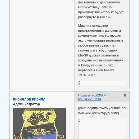
поставлять с двигателями
Pratt&Whitney PW-127,
производство которых будет
развернуто в России.
Машина оснащена
пилотажно-навигационным
комплексом, позволяющим
эксплуатировать вертолет в
любое время суток и в
сложных метеоусловиях.
Ми-38 должен заменить в
гражданских авиакомпаниях
и Вооруженных силах
вертолеты типа Ми-8/1.
19.07.2007
0
Поделиться
2008-
8
Кириллов Кирилл
05-14 22:57:34
Администратор
[youtube]http://www.youtube.com/watch
v=hKw4HVxuxtw[/youtube]
0