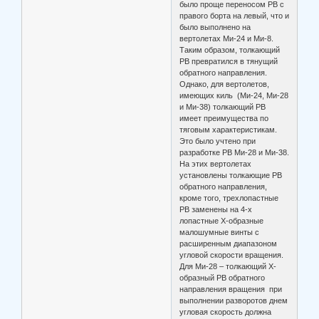
было проще переносом РВ с
правого борта на левый, что и
было выполнено на
вертолетах Ми-24 и Ми-8.
Таким образом, толкающий
РВ превратился в тянущий
обратного направления.
Однако, для вертолетов,
имеющих киль (Ми-24, Ми-28
и Ми-38) толкающий РВ
имеет преимущества по
тяговым характеристикам.
Это было учтено при
разработке РВ Ми-28 и Ми-38.
На этих вертолетах
установлены толкающие РВ
обратного направления,
кроме того, трехлопастные
РВ заменены на 4-х
лопастные Х-образные
малошумные винты с
расширенным диапазоном
угловой скорости вращения.
Для Ми-28 – толкающий Х-
образный РВ обратного
направления вращения при
выполнении разворотов днем
угловая скорость должна