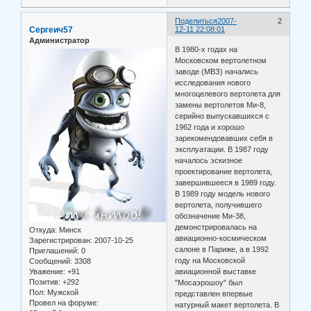
Поделиться
2007-
2
Сергеич57
12-11 22:08:01
Администратор
В 1980-х годах на
Московском вертолетном
заводе (МВЗ) начались
исследования нового
многоцелевого вертолета для
замены вертолетов Ми-8,
серийно выпускавшихся с
1962 года и хорошо
зарекомендовавших себя в
эксплуатации. В 1987 году
началось эскизное
проектирование вертолета,
завершившееся в 1989 году.
В 1989 году модель нового
вертолета, получившего
обозначение Ми-38,
демонстрировалась на
Откуда:
Минск
авиационно-космическом
Зарегистрирован
: 2007-10-25
салоне в Париже, а в 1992
Приглашений:
0
году на Московской
Сообщений:
3308
Уважение:
+91
авиационной выставке
Позитив:
+292
"Мосаэрошоу" был
Пол:
Мужской
представлен впервые
Провел на форуме:
натурный макет вертолета. В