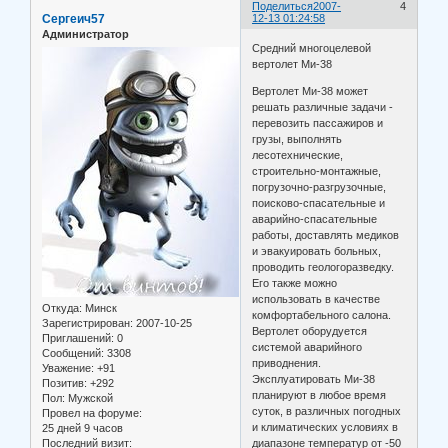
Поделиться
2007-
4
Сергеич57
12-13 01:24:58
Администратор
Средний многоцелевой
вертолет Ми-38
Вертолет Ми-38 может
решать различные задачи -
перевозить пассажиров и
грузы, выполнять
лесотехнические,
строительно-монтажные,
погрузочно-разгрузочные,
поисково-спасательные и
аварийно-спасательные
работы, доставлять медиков
и эвакуировать больных,
проводить геологоразведку.
Его также можно
использовать в качестве
Откуда:
Минск
комфортабельного салона.
Зарегистрирован
: 2007-10-25
Вертолет оборудуется
Приглашений:
0
системой аварийного
Сообщений:
3308
приводнения.
Уважение:
+91
Эксплуатировать Ми-38
Позитив:
+292
планируют в любое время
Пол:
Мужской
суток, в различных погодных
Провел на форуме:
и климатических условиях в
25 дней 9 часов
Последний визит:
диапазоне температур от -50