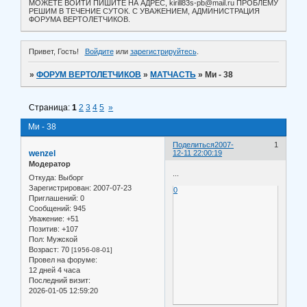
МОЖЕТЕ ВОЙТИ ПИШИТЕ НА АДРЕС, kirill83s-pb@mail.ru ПРОБЛЕМУ
РЕШИМ В ТЕЧЕНИЕ СУТОК. С УВАЖЕНИЕМ, АДМИНИСТРАЦИЯ
ФОРУМА ВЕРТОЛЕТЧИКОВ.
Привет, Гость!
Войдите
или
зарегистрируйтесь
.
»
ФОРУМ ВЕРТОЛЕТЧИКОВ
»
МАТЧАСТЬ
»
Ми - 38
Страница:
1
2
3
4
5
»
Ми - 38
Поделиться
2007-
1
wenzel
12-11 22:00:19
Модератор
...
Откуда:
Выборг
Зарегистрирован
: 2007-07-23
0
Приглашений:
0
Сообщений:
945
Уважение:
+51
Позитив:
+107
Пол:
Мужской
Возраст:
70
[1956-08-01]
Провел на форуме:
12 дней 4 часа
Последний визит:
2026-01-05 12:59:20