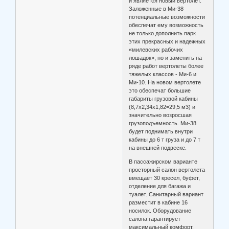
и является новый вертолет.
Заложенные в Ми-38
потенциальные возможности
обеспечат ему возможность
не только дополнить парк
этих прекрасных и надежных
«милевских рабочих
лошадок», но и заменить на
ряде работ вертолеты более
тяжелых классов - Ми-6 и
Ми-10. На новом вертолете
это обеспечат большие
габариты грузовой кабины
(8,7x2,34x1,82=29,5 м3) и
значительно возросшая
грузоподъемность. Ми-38
будет поднимать внутри
кабины до 6 т груза и до 7 т
на внешней подвеске.
В пассажирском варианте
просторный салон вертолета
вмещает 30 кресел, буфет,
отделение для багажа и
туалет. Санитарный вариант
разместит в кабине 16
носилок. Оборудование
салона гарантирует
максимальный комфорт.