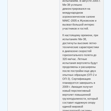
испытаниям. В августе 2005 г.
Ми-38 успешно
демонстрировался на
международном
аэрокосмическом салоне
МАКС-2005 в Жуковском и
вызвал большой интерес
участников и гостей.
К настоящему времени, при
испытаниях Ми-38,
достигнуты высокие летно-
технические характеристики
в диапазоне скоростей
горизонтального полета до
320 км/час. Летные
испытания вертолета будут
продолжены и расширены
после постройки еще двух
опытных образцов (ОП-2 и
ОП-3). Сертификацию
планируется завершить в
2009 г. Авиация получит
новый перспективный
вертолет повышенной
грузоподъемности, который
составит надежную опору
единой мировой
транспортной системы