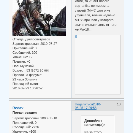
итоге, за 25 лет нового
вертолёта не имеем, а
старый (Ми-8) долго не
улучшали, только недавно
МТВ5 приняли у которого
значительная часть от того
же Ми-18...
0
Откуда:
Днепропетровск
Зарегистрирован
: 2010-07-27
Приглашений:
0
Сообщений:
100
Уважение:
+2
Позитив:
+0
Пол:
Мужской
Возраст:
53
[1972-10-06]
Провел на форуме:
23 часа 35 минут
Последний визит:
2016-02-29 13:26:52
Поделиться
2010-
18
Redav
08-25 17:29:53
Предупрежден
Зарегистрирован
: 2008-03-18
Дешебист
Приглашений:
0
написал(а):
Сообщений:
2726
Уважение:
+100
Из-за этого