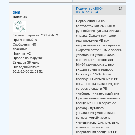
Поделиться
2008-
14
dem
08-04 22:30:24
Новичок
Первоначально на
вертолетах Ми-24 и Ми-8
рулевой винт устанавливался
Зарегистрирован
: 2008-04-12
справа. Однако при таком
Приглашений:
0
расположении РВ при
Сообщений:
40
направлении ветра справа и
Уважение:
+1
скорости ветра 5-7м/с запасы
Позитив:
+2
управления уменьшались
Провел на форуме:
настолько, что вертолет
12 часов 38 минут
Ми-24 самопроизвольно
Последний визит:
входил в левый разворот.
2011-10-08 22:39:52
Поэтому в 1974г. были
проведены испытания с РВ
обратного направления, при
котором лопасти РВ
«набегают» на несущий винт.
При изменении направления
вращения РВ на обратное
расходы путевого
управления уменьшились,
путевая устойчивость
улучшилась. Конструктивно
выполнить изменение
направления вращения РВ