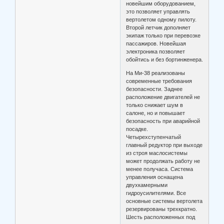
новейшим оборудованием,
это позволяет управлять
вертолетом одному пилоту.
Второй летчик дополняет
экипаж только при перевозке
пассажиров. Новейшая
электроника позволяет
обойтись и без бортинженера.
На Ми-38 реализованы
современные требования
безопасности. Заднее
расположение двигателей не
только снижает шум в
салоне, но и повышает
безопасность при аварийной
посадке.
Четырехступенчатый
главный редуктор при выходе
из строя маслосистемы
может продолжать работу не
менее получаса. Система
управления оснащена
двухкамерными
гидроусилителями. Все
основные системы вертолета
резервированы трехкратно.
Шесть расположенных под