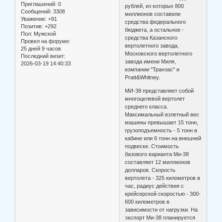
Приглашений:
0
рублей, из которых 800
Сообщений:
3308
миллионов составили
Уважение:
+91
средства федерального
Позитив:
+292
бюджета, а остальное -
Пол:
Мужской
средства Казанского
Провел на форуме:
вертолетного завода,
25 дней 9 часов
Московского вертолетного
Последний визит:
завода имени Миля,
2026-03-19 14:40:33
компании "Транзас" и
Pratt&Whitney.
МИ-38 представляет собой
многоцелевой вертолет
среднего класса.
Максимальный взлетный вес
машины превышает 15 тонн,
грузоподъемность - 5 тонн в
кабине или 6 тонн на внешней
подвеске. Стоимость
базового варианта Ми-38
составляет 12 миллионов
долларов. Скорость
вертолета - 325 километров в
час, радиус действия с
крейсерской скоростью - 300-
600 километров в
зависимости от нагрузки. На
экспорт Ми-38 планируется