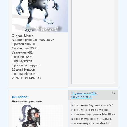
Откуда:
Минск
Зарегистрирован
: 2007-10-25
Приглашений:
0
Сообщений:
3308
Уважение:
+91
Позитив:
+292
Пол:
Мужской
Провел на форуме:
25 дней 9 часов
Последний визит:
2026-03-19 14:40:33
Поделиться
2010-
17
Дешебист
08-23 20:29:29
Активный участник
Из-за этого "журавля в небе"
в сер. 80-х был зарублен
отличнейший проект Ми-18 на
котором удалось устранить
многие недостатки Ми-8. В