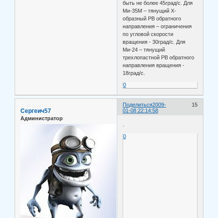
быть не более 45град/с. Для
Ми-35М – тянущий Х-
образный РВ обратного
направления – ограничения
по угловой скорости
вращения - 30град/с. Для
Ми-24 – тянущий
трехлопастной РВ обратного
направления вращения -
18град/с.
0
Поделиться
2009-
15
Сергеич57
01-08 22:14:58
Администратор
.
0