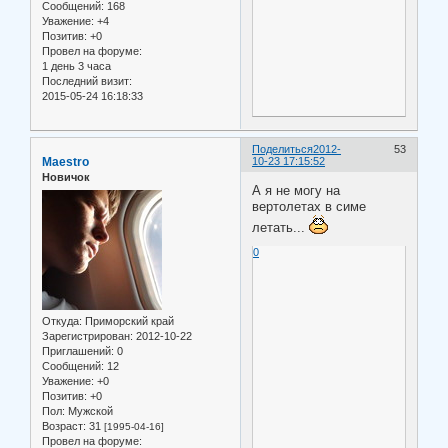
Сообщений:
168
Уважение:
+4
Позитив:
+0
Провел на форуме:
1 день 3 часа
Последний визит:
2015-05-24 16:18:33
Поделиться
2012-
53
Maestro
10-23 17:15:52
Новичок
А я не могу на
вертолетах в симе
летать...
0
Откуда:
Приморский край
Зарегистрирован
: 2012-10-22
Приглашений:
0
Сообщений:
12
Уважение:
+0
Позитив:
+0
Пол:
Мужской
Возраст:
31
[1995-04-16]
Провел на форуме: