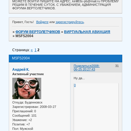
МОЖЕТЕ ВОЙТИ ПИШИТЕ НА АДРЕС, kirill83s-pb@mail.ru ПРОБЛЕМУ
РЕШИМ В ТЕЧЕНИЕ СУТОК. С УВАЖЕНИЕМ, АДМИНИСТРАЦИЯ
ФОРУМА ВЕРТОЛЕТЧИКОВ.
Привет, Гость!
Войдите
или
зарегистрируйтесь
.
»
ФОРУМ ВЕРТОЛЕТЧИКОВ
»
ВИРТУАЛЬНАЯ АВИАЦИЯ
»
MSFS2004
Страница:
«
1
2
MSFS2004
Поделиться
2008-
31
Андрей К.
06-25 20:27:43
Активный участник
Ну да...
0
Откуда:
Буденновск
Зарегистрирован
: 2008-03-27
Приглашений:
0
Сообщений:
101
Уважение:
+2
Позитив:
+7
Пол:
Мужской