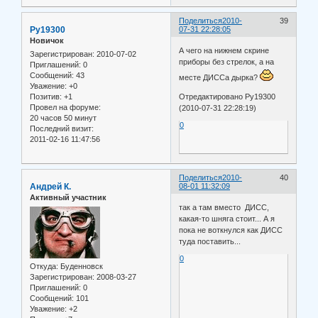
Поделиться
2010-
39
Ру19300
07-31 22:28:05
Новичок
А чего на нижнем скрине
Зарегистрирован
: 2010-07-02
приборы без стрелок, а на
Приглашений:
0
Сообщений:
43
месте ДИССа дырка?
Уважение:
+0
Отредактировано Ру19300
Позитив:
+1
Провел на форуме:
(2010-07-31 22:28:19)
20 часов 50 минут
0
Последний визит:
2011-02-16 11:47:56
Поделиться
2010-
40
Андрей К.
08-01 11:32:09
Активный участник
так а там вместо ДИСС,
какая-то шняга стоит... А я
пока не воткнулся как ДИСС
туда поставить...
0
Откуда:
Буденновск
Зарегистрирован
: 2008-03-27
Приглашений:
0
Сообщений:
101
Уважение:
+2