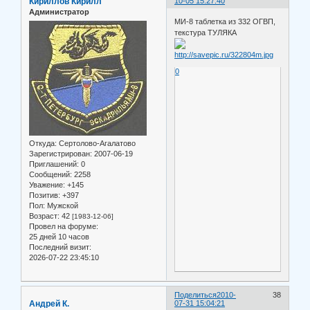
Кириллов Кирилл
10-05 15:27:40
Администратор
МИ-8 таблетка из 332 ОГВП,
текстура ТУЛЯКА
0
Откуда:
Сертолово-Агалатово
Зарегистрирован
: 2007-06-19
Приглашений:
0
Сообщений:
2258
Уважение:
+145
Позитив:
+397
Пол:
Мужской
Возраст:
42
[1983-12-06]
Провел на форуме:
25 дней 10 часов
Последний визит:
2026-07-22 23:45:10
Поделиться
2010-
38
Андрей К.
07-31 15:04:21