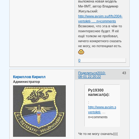
выложена новая модель
Ми-8МТ, автор Владимир
Жигульский:
http://www.avsim.su/f/fs2004-
vertoleti- … n=comments
Возможно, что эта в чём-то
поинтереснее будет. Я её
ещё толком не пробовал,
ничего конкретного сказать
не могу, но потенциал есть.
0
Поделиться
2010-
43
Кириллов Кирилл
08-01 22:20:22
Администратор
Ру19300
написал(а):
:
http://www.avsim.su/f/fs2004-
vertoleti-
…
n=comments
Че то не могу скачать((((