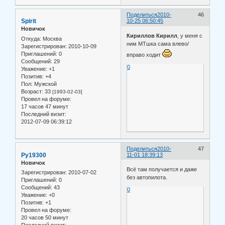
Поделиться
2010-
46
Spirit
10-25 06:50:45
Новичок
Кириллов Кирилл
, у меня с
Откуда:
Москва
ним МТшка сама влево/
Зарегистрирован
: 2010-10-09
Приглашений:
0
вправо ходит
Сообщений:
29
0
Уважение:
+1
Позитив:
+4
Пол:
Мужской
Возраст:
33
[1993-02-03]
Провел на форуме:
17 часов 47 минут
Последний визит:
2012-07-09 06:39:12
Поделиться
2010-
47
Ру19300
11-01 18:39:13
Новичок
Всё там получается и даже
Зарегистрирован
: 2010-07-02
без автопилота.
Приглашений:
0
Сообщений:
43
0
Уважение:
+0
Позитив:
+1
Провел на форуме:
20 часов 50 минут