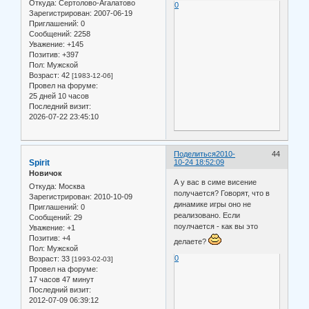
Откуда:
Сертолово-Агалатово
0
Зарегистрирован
: 2007-06-19
Приглашений:
0
Сообщений:
2258
Уважение:
+145
Позитив:
+397
Пол:
Мужской
Возраст:
42
[1983-12-06]
Провел на форуме:
25 дней 10 часов
Последний визит:
2026-07-22 23:45:10
Поделиться
2010-
44
Spirit
10-24 18:52:09
Новичок
А у вас в симе висение
Откуда:
Москва
получается? Говорят, что в
Зарегистрирован
: 2010-10-09
динамике игры оно не
Приглашений:
0
реализовано. Если
Сообщений:
29
поулчается - как вы это
Уважение:
+1
Позитив:
+4
делаете?
Пол:
Мужской
0
Возраст:
33
[1993-02-03]
Провел на форуме:
17 часов 47 минут
Последний визит:
2012-07-09 06:39:12