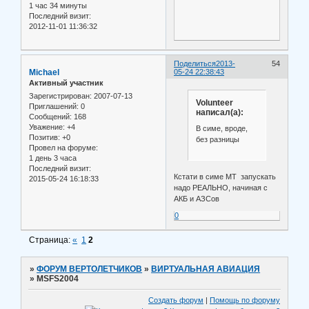
1 час 34 минуты
Последний визит:
2012-11-01 11:36:32
Поделиться
2013-
54
Michael
05-24 22:38:43
Активный участник
Зарегистрирован
: 2007-07-13
Volunteer
Приглашений:
0
написал(а):
Сообщений:
168
Уважение:
+4
В симе, вроде,
Позитив:
+0
без разницы
Провел на форуме:
1 день 3 часа
Последний визит:
Кстати в симе МТ запускать
2015-05-24 16:18:33
надо РЕАЛЬНО, начиная с
АКБ и АЗСов
0
Страница:
«
1
2
»
ФОРУМ ВЕРТОЛЕТЧИКОВ
»
ВИРТУАЛЬНАЯ АВИАЦИЯ
»
MSFS2004
Создать форум
|
Помощь по форуму