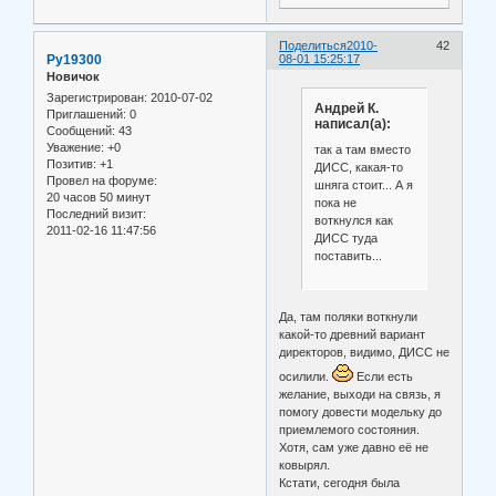
Поделиться
2010-
42
Ру19300
08-01 15:25:17
Новичок
Зарегистрирован
: 2010-07-02
Андрей К.
Приглашений:
0
написал(а):
Сообщений:
43
Уважение:
+0
так а там вместо
Позитив:
+1
ДИСС, какая-то
Провел на форуме:
шняга стоит... А я
20 часов 50 минут
пока не
Последний визит:
воткнулся как
2011-02-16 11:47:56
ДИСС туда
поставить...
Да, там поляки воткнули
какой-то древний вариант
директоров, видимо, ДИСС не
осилили.
Если есть
желание, выходи на связь, я
помогу довести модельку до
приемлемого состояния.
Хотя, сам уже давно её не
ковырял.
Кстати, сегодня была