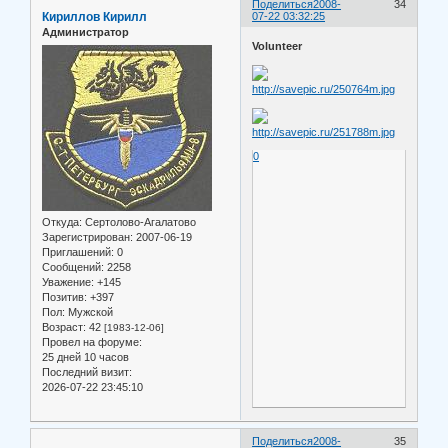
Поделиться
2008-
34
Кириллов Кирилл
07-22 03:32:25
Администратор
Volunteer
0
Откуда:
Сертолово-Агалатово
Зарегистрирован
: 2007-06-19
Приглашений:
0
Сообщений:
2258
Уважение:
+145
Позитив:
+397
Пол:
Мужской
Возраст:
42
[1983-12-06]
Провел на форуме:
25 дней 10 часов
Последний визит:
2026-07-22 23:45:10
Поделиться
2008-
35