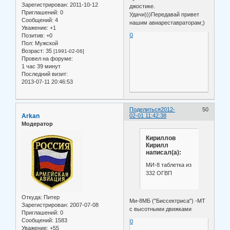
Зарегистрирован
: 2011-10-12
джостике.
Приглашений:
0
Удачи)))Передавай привет
Сообщений:
4
нашим авиареставраторам;)
Уважение:
+1
0
Позитив:
+0
Пол:
Мужской
Возраст:
35
[1991-02-06]
Провел на форуме:
1 час 39 минут
Последний визит:
2013-07-11 20:46:53
Поделиться
2012-
50
Arkan
02-01 11:42:38
Модератор
Кириллов
Кирилл
написал(а):
МИ-8 таблетка из
332 ОГВП
Откуда:
Питер
Ми-8МБ ("Биссектриса") -МТ
Зарегистрирован
: 2007-07-08
с высотными движками
Приглашений:
0
Сообщений:
1583
0
Уважение:
+55