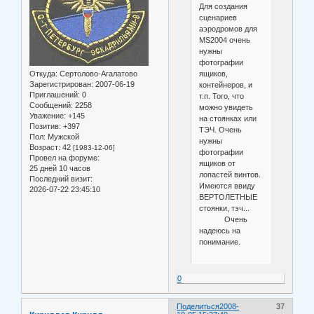
Для создания
сценариев
аэродромов для
MS2004 очень
нужны
фотографии
ящиков,
Откуда:
Сертолово-Агалатово
Зарегистрирован
: 2007-06-19
контейнеров, и
Приглашений:
0
т.п. Того, что
Сообщений:
2258
можно увидеть
Уважение:
+145
на стоянках или
Позитив:
+397
ТЭЧ. Очень
Пол:
Мужской
нужны
Возраст:
42
[1983-12-06]
фотографии
Провел на форуме:
ящиков от
25 дней 10 часов
лопастей винтов.
Последний визит:
Имеются ввиду
2026-07-22 23:45:10
ВЕРТОЛЕТНЫЕ
стоянки, тэч...
Очень
надеюсь на
понимание.
0
Поделиться
2008-
37