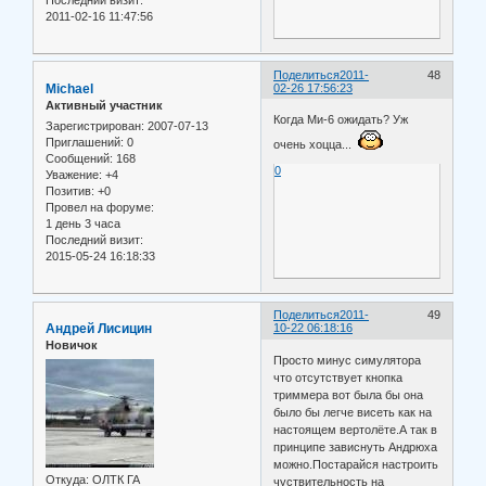
Последний визит:
2011-02-16 11:47:56
Поделиться
2011-
48
Michael
02-26 17:56:23
Активный участник
Когда Ми-6 ожидать? Уж
Зарегистрирован
: 2007-07-13
Приглашений:
0
очень хоцца...
Сообщений:
168
0
Уважение:
+4
Позитив:
+0
Провел на форуме:
1 день 3 часа
Последний визит:
2015-05-24 16:18:33
Поделиться
2011-
49
Андрей Лисицин
10-22 06:18:16
Новичок
Просто минус симулятора
что отсутствует кнопка
триммера вот была бы она
было бы легче висеть как на
настоящем вертолёте.А так в
принципе зависнуть Андрюха
можно.Постарайся настроить
Откуда:
ОЛТК ГА
чуствительность на