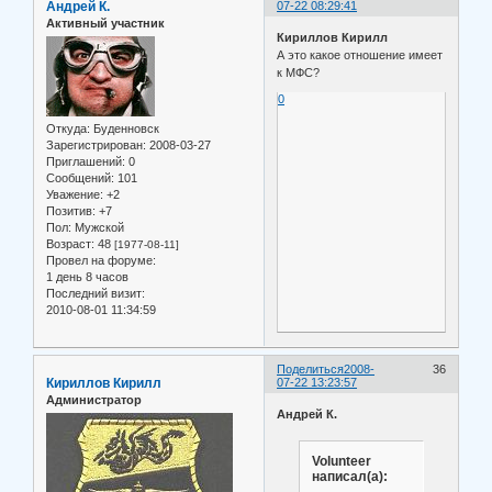
Андрей К.
07-22 08:29:41
Активный участник
Кириллов Кирилл
А это какое отношение имеет
к МФС?
0
Откуда:
Буденновск
Зарегистрирован
: 2008-03-27
Приглашений:
0
Сообщений:
101
Уважение:
+2
Позитив:
+7
Пол:
Мужской
Возраст:
48
[1977-08-11]
Провел на форуме:
1 день 8 часов
Последний визит:
2010-08-01 11:34:59
Поделиться
2008-
36
Кириллов Кирилл
07-22 13:23:57
Администратор
Андрей К.
Volunteer
написал(а):