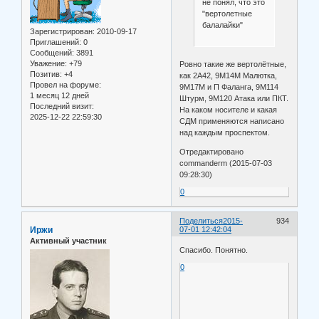
не понял, что это
"вертолетные
балалайки"
Зарегистрирован
: 2010-09-17
Приглашений:
0
Сообщений:
3891
Уважение:
+79
Ровно такие же вертолётные,
Позитив:
+4
как 2А42, 9М14М Малютка,
Провел на форуме:
9М17М и П Фаланга, 9М114
1 месяц 12 дней
Штурм, 9М120 Атака или ПКТ.
Последний визит:
На каком носителе и какая
2025-12-22 22:59:30
СДМ применяются написано
над каждым проспектом.
Отредактировано
commanderm (2015-07-03
09:28:30)
0
Поделиться
2015-
934
Иржи
07-01 12:42:04
Активный участник
Спасибо. Понятно.
0