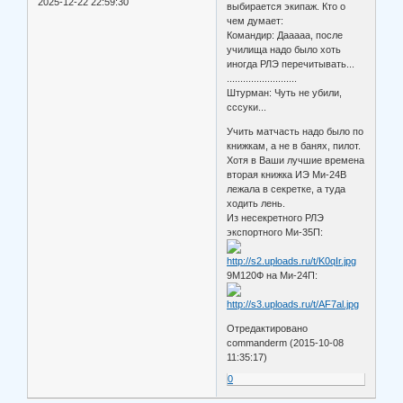
2025-12-22 22:59:30
выбирается экипаж. Кто о
чем думает:
Командир: Дааааа, после
училища надо было хоть
иногда РЛЭ перечитывать...
..........................
Штурман: Чуть не убили,
сссуки...
Учить матчасть надо было по
книжкам, а не в банях, пилот.
Хотя в Ваши лучшие времена
вторая книжка ИЭ Ми-24В
лежала в секретке, а туда
ходить лень.
Из несекретного РЛЭ
экспортного Ми-35П:
9М120Ф на Ми-24П:
Отредактировано
commanderm (2015-10-08
11:35:17)
0