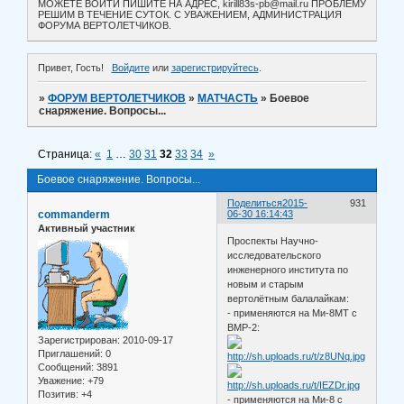
МОЖЕТЕ ВОЙТИ ПИШИТЕ НА АДРЕС, kirill83s-pb@mail.ru ПРОБЛЕМУ
РЕШИМ В ТЕЧЕНИЕ СУТОК. С УВАЖЕНИЕМ, АДМИНИСТРАЦИЯ
ФОРУМА ВЕРТОЛЕТЧИКОВ.
Привет, Гость!
Войдите
или
зарегистрируйтесь
.
»
ФОРУМ ВЕРТОЛЕТЧИКОВ
»
МАТЧАСТЬ
»
Боевое
снаряжение. Вопросы...
Страница:
«
1
…
30
31
32
33
34
»
Боевое снаряжение. Вопросы...
Поделиться
2015-
931
commanderm
06-30 16:14:43
Активный участник
Проспекты Научно-
исследовательского
инженерного института по
новым и старым
вертолётным балалайкам:
- применяются на Ми-8МТ с
ВМР-2:
Зарегистрирован
: 2010-09-17
Приглашений:
0
Сообщений:
3891
Уважение:
+79
Позитив:
+4
- применяются на Ми-8 с