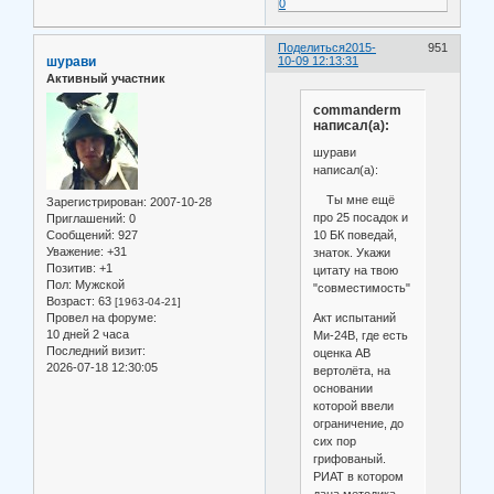
0
Поделиться
2015-
951
шурави
10-09 12:13:31
Активный участник
commanderm
написал(а):
шурави
написал(а):
Ты мне ещё
Зарегистрирован
: 2007-10-28
про 25 посадок и
Приглашений:
0
10 БК поведай,
Сообщений:
927
Уважение:
+31
знаток. Укажи
Позитив:
+1
цитату на твою
Пол:
Мужской
"совместимость"
Возраст:
63
[1963-04-21]
Акт испытаний
Провел на форуме:
10 дней 2 часа
Ми-24В, где есть
Последний визит:
оценка АВ
2026-07-18 12:30:05
вертолёта, на
основании
которой ввели
ограничение, до
сих пор
грифованый.
РИАТ в котором
дана методика