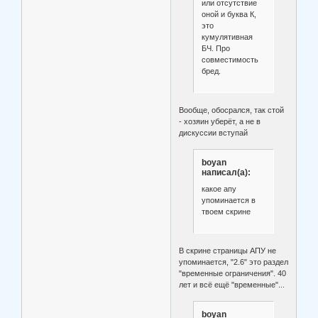
или отсутствие
оной и буква К,
это
кумулятивная
БЧ. Про
совместимость
бред.
Вообще, обосрался, так стой
- хозяин уберёт, а не в
дискуссии вступай
boyan
написал(а):
какое апу
упоминается в
твоем скрине
В скрине страницы АПУ не
упоминается, "2.6" это раздел
"временные ограничения". 40
лет и всё ещё "временные"...
boyan