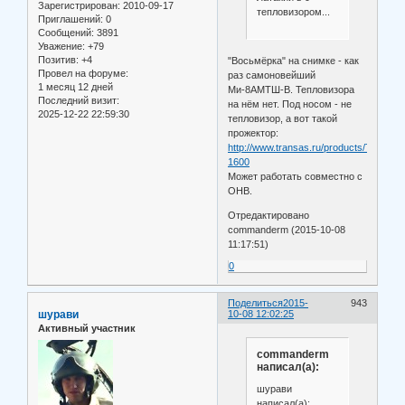
Зарегистрирован
: 2010-09-17
тепловизором...
Приглашений:
0
Сообщений:
3891
Уважение:
+79
Позитив:
+4
"Восьмёрка" на снимке - как
Провел на форуме:
раз самоновейший
1 месяц 12 дней
Ми-8АМТШ-В. Тепловизора
Последний визит:
на нём нет. Под носом - не
2025-12-22 22:59:30
тепловизор, а вот такой
прожектор:
http://www.transas.ru/products/TSL-
1600
Может работать совместно с
ОНВ.
Отредактировано
commanderm (2015-10-08
11:17:51)
0
Поделиться
2015-
943
шурави
10-08 12:02:25
Активный участник
commanderm
написал(а):
шурави
написал(а):