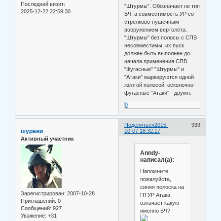
Последний визит:
"Штурмы". Обозначает не тип
2025-12-22 22:59:30
БЧ, а совместимость УР со
стрелково-пушечным
вооружением вертолёта.
"Штурмы" без полосы с СПВ
несовместимы, их пуск
должен быть выполнен до
начала применения СПВ.
"Фугасные" "Штурмы" и
"Атаки" маркируются одной
жёлтой полосой, осколочно-
фугасные "Атаки" - двумя.
0
Поделиться
2015-
939
шурави
10-07 18:32:17
Активный участник
Anndy-
написал(а):
Напомните,
пожалуйста,
синяя полоска на
Зарегистрирован
: 2007-10-28
ПТУР Атака
Приглашений:
0
означает какую
Сообщений:
927
именно БЧ?
Уважение:
+31