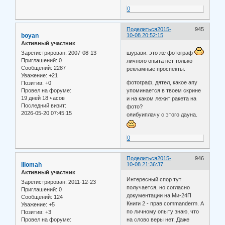
0
Поделиться
2015-
945
boyan
10-08 20:52:15
Активный участник
Зарегистрирован
: 2007-08-13
шурави. это же фотограф
Приглашений:
0
личного опыта нет только
Сообщений:
2287
рекламные проспекты.
Уважение:
+21
фотограф, дятел, какое апу
Позитив:
+0
Провел на форуме:
упоминается в твоем скрине
19 дней 18 часов
и на каком лежит ракета на
Последний визит:
фото?
2026-05-20 07:45:15
ояибуиплачу с этого дауна.
0
Поделиться
2015-
946
lliomah
10-08 21:36:37
Активный участник
Интересный спор тут
Зарегистрирован
: 2011-12-23
получается, но согласно
Приглашений:
0
документации на Ми-24П
Сообщений:
124
Книги 2 - прав commanderm. А
Уважение:
+5
по личному опыту знаю, что
Позитив:
+3
на слово веры нет. Даже
Провел на форуме: