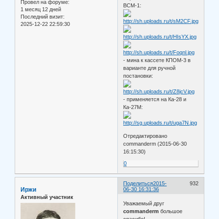
Провел на форуме:
ВСМ-1:
1 месяц 12 дней
Последний визит:
2025-12-22 22:59:30
- мина к кассете КПОМ-3 в
варианте для ручной
постановки:
- применяется на Ка-28 и
Ка-27М:
Отредактировано
commanderm (2015-06-30
16:15:30)
0
Поделиться
2015-
932
Иржи
06-30 16:31:36
Активный участник
Уважаемый друг
commanderm
большое