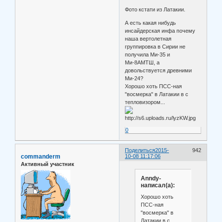
Фото кстати из Латакии.
А есть какая нибудь
инсайдерская инфа почему
наша вертолетная
группировка в Сирии не
получила Ми-35 и
Ми-8АМТШ, а
довольствуется древними
Ми-24?
Хорошо хоть ПСС-ная
"восмерка" в Латакии в с
тепловизором...
0
Поделиться
2015-
942
commanderm
10-08 11:17:06
Активный участник
Anndy-
написал(а):
Хорошо хоть
ПСС-ная
"восмерка" в
Латакии в с