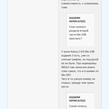
совместимость, к сожалению,
тоже.
шурави
написал(а):
Скан нужного
раздела второй
части Ми-24В
прислать?
У меня Книга 2 ИЭ Ми-24В
издание 3 есть, уже со
снятым грифом, но под рукой
её не было. Про маркировку
9М114 там написано ровно
тоже самое, что и в книжке по
Ми-35П
Чего ж ты умную книжку не
открыл, прежде чем хрень
нести:
шурави
написал(а):
Синяя полоса,