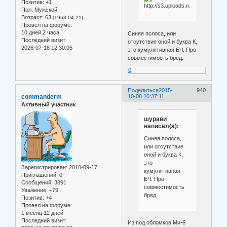
Позитив:
+1
Пол:
Мужской
Возраст:
63
[1963-04-21]
Провел на форуме:
10 дней 2 часа
Синяя полоса, или
Последний визит:
отсутствие оной и буква К,
2026-07-18 12:30:05
это кумулятивная БЧ. Про
совместимость бред.
0
Поделиться
2015-
940
commanderm
10-08 10:37:11
Активный участник
шурави
написал(а):
Синяя полоса,
или отсутствие
оной и буква К,
это
Зарегистрирован
: 2010-09-17
кумулятивная
Приглашений:
0
БЧ. Про
Сообщений:
3891
совместимость
Уважение:
+79
бред.
Позитив:
+4
Провел на форуме:
1 месяц 12 дней
Последний визит:
Из под обломков Ми-6