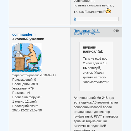
commanderm).
по атаке смотреть не стал,
т.к. там "аналогично"
0
Поделиться
2015-
949
commanderm
10-09 11:36:25
Активный участник
шурави
написал(а):
Ты мне ещё про
25 посадок и 10
БК поведай,
знаток. Укажи
Зарегистрирован
: 2010-09-17
цитату на твою
Приглашений:
0
"совместимость"
Сообщений:
3891
Уважение:
+79
Позитив:
+4
Провел на форуме:
Акт испытаний Ми-24В, где
1 месяц 12 дней
есть оценка АВ вертолёта, на
Последний визит:
основании которой ввели
2025-12-22 22:59:30
ограничение, до сих пор
грифованый. РИАТ в котором
дана методика оценки
различных видов КАВ
вертолётов на