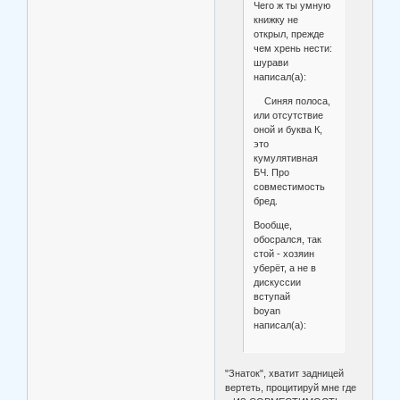
Чего ж ты умную
книжку не
открыл, прежде
чем хрень нести:
шурави
написал(а):
Синяя полоса,
или отсутствие
оной и буква К,
это
кумулятивная
БЧ. Про
совместимость
бред.
Вообще,
обосрался, так
стой - хозяин
уберёт, а не в
дискуссии
вступай
boyan
написал(а):
"Знаток", хватит задницей
вертеть, процитируй мне где