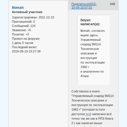
Поделиться
2015-
948
lliomah
10-09 10:57:01
Активный участник
Зарегистрирован
: 2011-12-23
boyan
Приглашений:
0
написал(а):
Сообщений:
124
Уважение:
+5
lliomah, согласен.
Позитив:
+3
ищем здесь.
Провел на форуме:
Управляемый
1 день 5 часов
снаряд 9М114.
Последний визит:
Техническое
2019-09-19 23:27:38
описание и
инструкция
по эксплуатации.
1982 г
и аналогично по
Атаке.
Собственно в книге
"Управляемый снаряд 9М114.
Техническое описание и
инструкция по эксплуатации.
1982 г" (которая кстати
доступна
тут
) написано всё
точно так же как в РЛЭ Книга
2 ( как написал выше