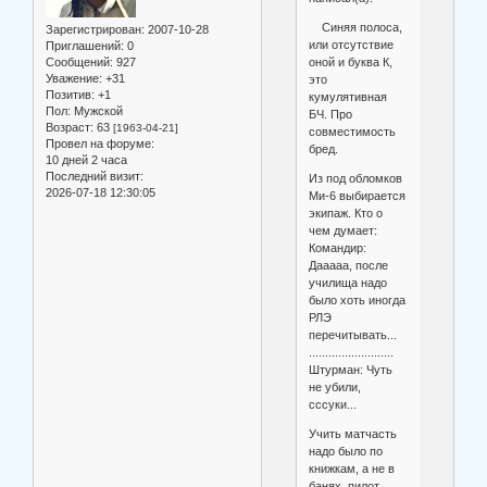
Синяя полоса,
Зарегистрирован
: 2007-10-28
или отсутствие
Приглашений:
0
оной и буква К,
Сообщений:
927
Уважение:
+31
это
Позитив:
+1
кумулятивная
Пол:
Мужской
БЧ. Про
Возраст:
63
[1963-04-21]
совместимость
Провел на форуме:
бред.
10 дней 2 часа
Последний визит:
Из под обломков
2026-07-18 12:30:05
Ми-6 выбирается
экипаж. Кто о
чем думает:
Командир:
Дааааа, после
училища надо
было хоть иногда
РЛЭ
перечитывать...
..........................
Штурман: Чуть
не убили,
сссуки...
Учить матчасть
надо было по
книжкам, а не в
банях, пилот.