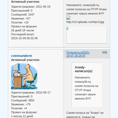
Активный участник
Напомните, пожалуйста,
Зарегистрирован
: 2011-06-19
синяя полоска на ПТУР Атака
Приглашений:
0
означает какую именно БЧ?
Сообщений:
1647
Уважение:
+57
Позитив:
+19
Провел на форуме:
0
26 дней 18 часов
Последний визит:
2019-10-09 06:32:46
Поделиться
2015-
938
commanderm
10-07 16:16:47
Активный участник
Anndy-
написал(а):
Напомните,
пожалуйста,
синяя полоска на
ПТУР Атака
Зарегистрирован
: 2010-09-17
означает какую
Приглашений:
0
именно БЧ?
Сообщений:
3891
Уважение:
+79
Позитив:
+4
Провел на форуме:
Синяя полоса на "Атаки" не
1 месяц 12 дней
наносится, только на