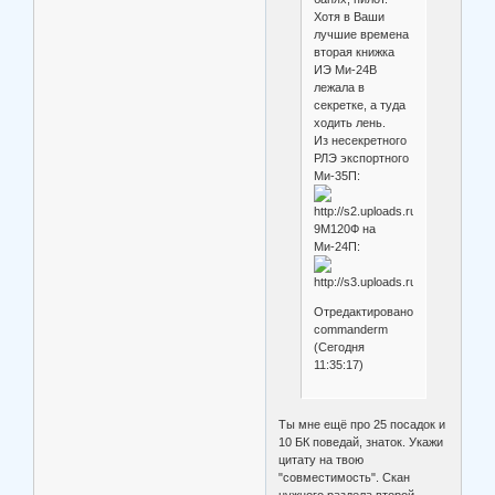
Хотя в Ваши
лучшие времена
вторая книжка
ИЭ Ми-24В
лежала в
секретке, а туда
ходить лень.
Из несекретного
РЛЭ экспортного
Ми-35П:
9М120Ф на
Ми-24П:
Отредактировано
commanderm
(Сегодня
11:35:17)
Ты мне ещё про 25 посадок и
10 БК поведай, знаток. Укажи
цитату на твою
"совместимость". Скан