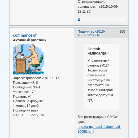
Отредактировано
commanderm (2015-10-09
12:11:25)
0
Поделиться
2015-
950
commanderm
10-09 12:03:16
Активный участник
lliomah
написал(а):
Управляемый
снаряд 9М114.
Техническое
описание и
Зарегистрирован
: 2010-09-17
инструкция по
Приглашений:
0
эксплуатации.
Сообщений:
3891
1982 г" (которая
Уважение:
+79
кстати доступна
Позитив:
+4
тут)
Провел на форуме:
1 месяц 12 дней
Последний визит:
2025-12-22 22:59:30
Без регистрации и СМСок
здесь:
http://armyman.info/books/id-
10056.html