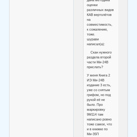
оценки
различных видов
КАВ вертолётов
на
совместимость,
к сожалению,
тоже.
шурави
написал(а):
Скан нужного
раздела второй
части Ми-24В
прислать?
У меня Книга 2
ИЭ Ми-24В
издание 3 есть,
уже со снятым
грифом, но под
рукой её не
было. Про
маркировку
9М114 там
написано ровно
тоже самое, что
и в книжке по
Ми-35П