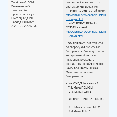
совсем всё понятно. то по
Сообщений:
3891
Уважение:
+79
системам минирования:
Позитив:
+4
- РЭ ВМР-1 есть в этой книге:
Провел на форуме:
http://eknigi.org/voennaja_istorija/101
1 месяц 12 дней
… rvaya.html
Последний визит:
... а РЭ ВМР-2, ВСМ-1 и
2025-12-22 22:59:30
ОУПДМ - в этой:
http://eknigi.org/voennaja_istorija/970
… oraya.html
Если пошарить в интернете
по запросу «Инженерные
боеприпасы Руководство по
материальной части и
применению Скачать
бесплатно» то сейчас можно
найти все шесть книжек.
Описания «старых»
боеприпасов:
- для ОУПДМ – в книге 1:
п.7.2. Мина ПДМ-1М
п. 7.3. Мина ПДМ-1
- для ВМР-1, ВМР-2 – в книге
3:
п. 1.1. Мины серии TM-62
п. 1.4.Мина ТМ-57