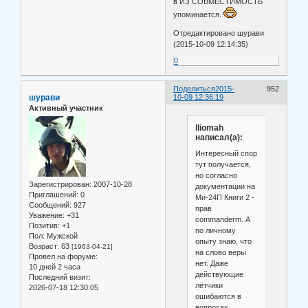
в ИЗ СОВМЕСТИМОСТЬ
упоминается.
Отредактировано шурави
(2015-10-09 12:14:35)
0
Поделиться
2015-
952
шурави
10-09 12:36:19
Активный участник
lliomah
написал(а):
Интересный спор
тут получается,
но согласно
Зарегистрирован
: 2007-10-28
документации на
Приглашений:
0
Ми-24П Книги 2 -
Сообщений:
927
прав
Уважение:
+31
commanderm. А
Позитив:
+1
по личному
Пол:
Мужской
опыту знаю, что
Возраст:
63
[1963-04-21]
на слово веры
Провел на форуме:
нет. Даже
10 дней 2 часа
действующие
Последний визит:
лётчики
2026-07-18 12:30:05
ошибаются в
вопросах