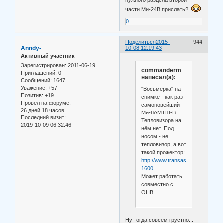
нужного раздела второй
части Ми-24В прислать?
0
Поделиться
2015-
944
Anndy-
10-08 12:19:43
Активный участник
Зарегистрирован
: 2011-06-19
commanderm
Приглашений:
0
написал(а):
Сообщений:
1647
Уважение:
+57
"Восьмёрка" на
Позитив:
+19
снимке - как раз
Провел на форуме:
самоновейший
26 дней 18 часов
Ми-8АМТШ-В.
Последний визит:
Тепловизора на
2019-10-09 06:32:46
нём нет. Под
носом - не
тепловизор, а вот
такой прожектор:
http://www.transas.ru/products/T
1600
Может работать
совместно с
ОНВ.
Ну тогда совсем грустно...