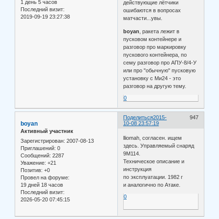
1 день 5 часов
действующие лётчики
Последний визит:
ошибаются в вопросах
2019-09-19 23:27:38
матчасти...увы.
boyan
, ракета лежит в
пусковом контейнере и
разговор про маркировку
пускового контейнера, по
сему разговор про АПУ-8/4-У
или про "обычную" пусковую
установку с Ми24 - это
разговор на другую тему.
0
Поделиться
2015-
947
boyan
10-08 23:57:19
Активный участник
lliomah, согласен. ищем
Зарегистрирован
: 2007-08-13
здесь. Управляемый снаряд
Приглашений:
0
9М114.
Сообщений:
2287
Техническое описание и
Уважение:
+21
инструкция
Позитив:
+0
по эксплуатации. 1982 г
Провел на форуме:
19 дней 18 часов
и аналогично по Атаке.
Последний визит:
0
2026-05-20 07:45:15