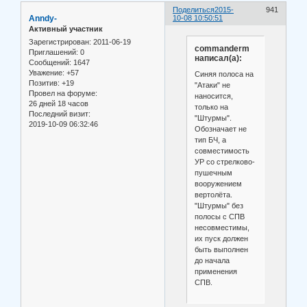
Поделиться
2015-
941
Anndy-
10-08 10:50:51
Активный участник
Зарегистрирован
: 2011-06-19
commanderm
Приглашений:
0
написал(а):
Сообщений:
1647
Уважение:
+57
Синяя полоса на
Позитив:
+19
"Атаки" не
Провел на форуме:
наносится,
26 дней 18 часов
только на
Последний визит:
"Штурмы".
2019-10-09 06:32:46
Обозначает не
тип БЧ, а
совместимость
УР со стрелково-
пушечным
вооружением
вертолёта.
"Штурмы" без
полосы с СПВ
несовместимы,
их пуск должен
быть выполнен
до начала
применения
СПВ.