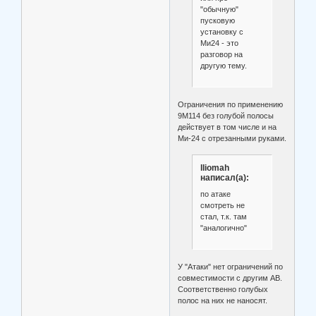
"обычную"
пусковую
установку с
Ми24 - это
разговор на
другую тему.
Ограничения по применению
9М114 без голубой полосы
действует в том числе и на
Ми-24 с отрезанными руками.
lliomah
написал(а):
по атаке
смотреть не
стал, т.к. там
"аналогично"
У "Атаки" нет ограничений по
совместимости с другим АВ.
Соответственно голубых
полос на них не наносят.