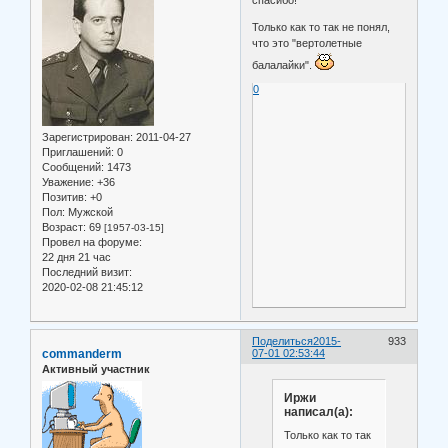
спасибо!
Только как то так не понял,
что это "вертолетные
балалайки".
0
Зарегистрирован
: 2011-04-27
Приглашений:
0
Сообщений:
1473
Уважение:
+36
Позитив:
+0
Пол:
Мужской
Возраст:
69
[1957-03-15]
Провел на форуме:
22 дня 21 час
Последний визит:
2020-02-08 21:45:12
Поделиться
2015-
933
commanderm
07-01 02:53:44
Активный участник
Иржи
написал(а):
Только как то так