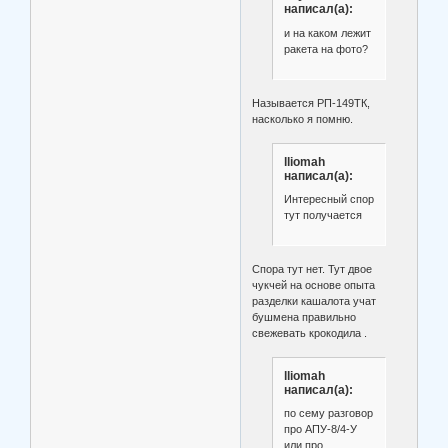
написал(а):
и на каком лежит
ракета на фото?
Называется РП-149ТК,
насколько я помню.
lliomah
написал(а):
Интересный спор
тут получается
Спора тут нет. Тут двое
чукчей на основе опыта
разделки кашалота учат
бушмена правильно
свежевать крокодила .
lliomah
написал(а):
по сему разговор
про АПУ-8/4-У
или про