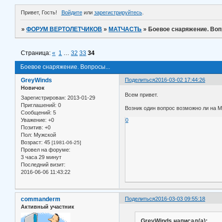
Привет, Гость!
Войдите
или
зарегистрируйтесь
.
»
ФОРУМ ВЕРТОЛЕТЧИКОВ
»
МАТЧАСТЬ
»
Боевое снаряжение. Воп
Страница:
«
1
…
32
33
34
Боевое снаряжение. Вопросы...
GreyWinds
Поделиться
2016-03-02 17:44:26
Новичок
Всем привет.
Зарегистрирован
: 2013-01-29
Приглашений:
0
Возник один вопрос возможно ли на 
Сообщений:
5
Уважение:
+0
0
Позитив:
+0
Пол:
Мужской
Возраст:
45
[1981-06-25]
Провел на форуме:
3 часа 29 минут
Последний визит:
2016-06-06 11:43:22
commanderm
Поделиться
2016-03-03 09:55:18
Активный участник
GreyWinds написал(а):