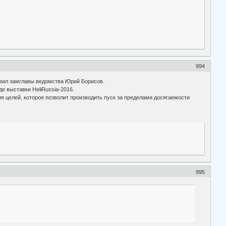
994
явил замглавы ведомства Юрий Борисов.
е выставки HeliRussia-2016.
я целей, которое позволит производить пуск за пределами досягаемости
995