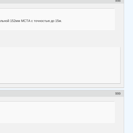
998
ильной 152мм МСТА с точностью до 15м.
999