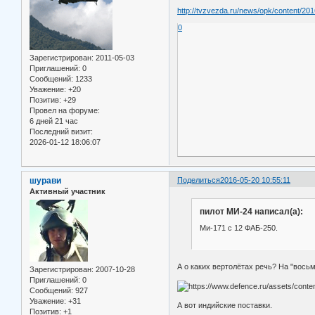
http://tvzvezda.ru/news/opk/content/2
0
Зарегистрирован
: 2011-05-03
Приглашений:
0
Сообщений:
1233
Уважение:
+20
Позитив:
+29
Провел на форуме:
6 дней 21 час
Последний визит:
2026-01-12 18:06:07
шурави
Поделиться
2016-05-20 10:55:11
Активный участник
пилот МИ-24 написал(а):
Ми-171 с 12 ФАБ-250.
А о каких вертолётах речь? На "восьм
Зарегистрирован
: 2007-10-28
Приглашений:
0
Сообщений:
927
Уважение:
+31
А вот индийские поставки.
Позитив:
+1