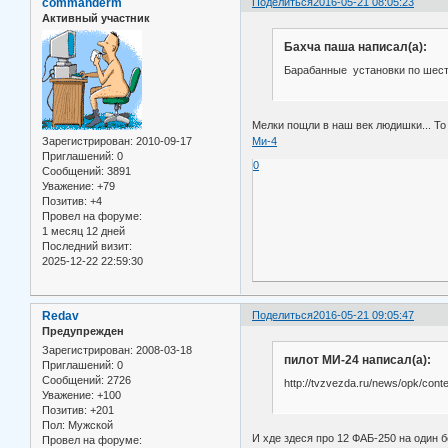
commanderm
Поделиться
2016-05-21 08:05:23
Активный участник
Бахча паша написал(а):
Барабанные установки по шест
Мелки пощли в наш век людишки... То 
Ми-4
Зарегистрирован
: 2010-09-17
Приглашений:
0
0
Сообщений:
3891
Уважение:
+79
Позитив:
+4
Провел на форуме:
1 месяц 12 дней
Последний визит:
2025-12-22 22:59:30
Redav
Поделиться
2016-05-21 09:05:47
Предупрежден
Зарегистрирован
: 2008-03-18
пилот МИ-24 написал(а):
Приглашений:
0
Сообщений:
2726
http://tvzvezda.ru/news/opk/con
Уважение:
+100
Позитив:
+201
Пол:
Мужской
И хде здеся про 12 ФАБ-250 на один 
Провел на форуме: