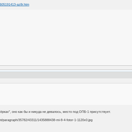
01605191413-az8r.htm
ёрках", оно как бы и никуда не девалось, место под ОПБ-1 присутствует.