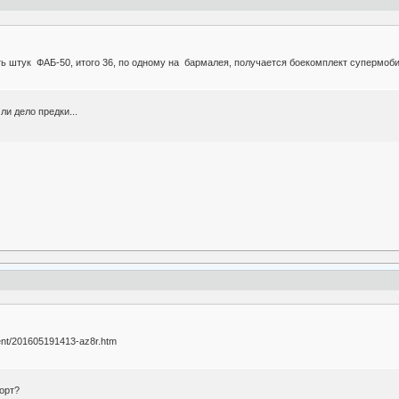
ь штук ФАБ-50, итого 36, по одному на бармалея, получается боекомплект супермоб
ли дело предки...
tent/201605191413-az8r.htm
борт?