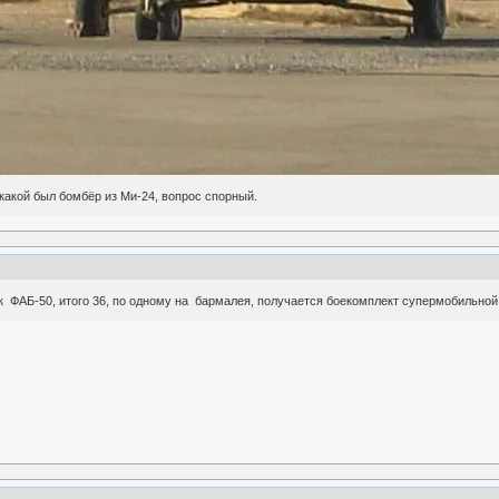
 какой был бомбёр из Ми-24, вопрос спорный.
 ФАБ-50, итого 36, по одному на бармалея, получается боекомплект супермобильно