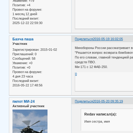
Уважение:
+79
Позитив:
+4
Провел на форуме:
1 месяц 12 дней
Последний визит:
2025-12-22 22:59:30
Бахча паша
Поделиться
2016-05-19 16:02:05
Участник
Минобороны России рассматривает во
Зарегистрирован
: 2015-01-02
"Решается вопрос возврата бомбового
Приглашений:
0
По его словам, главной тенденцией р
Сообщений:
58
средств ПВО.
Уважение:
+0
Ми-171 с 12 ФАБ-250.
Позитив:
+0
Провел на форуме:
0
4 дня 23 часа
Последний визит:
2016-05-22 17:48:56
пилот МИ-24
Поделиться
2016-05-20 09:35:19
Активный участник
Redav написал(а):
Имя сестра, имя