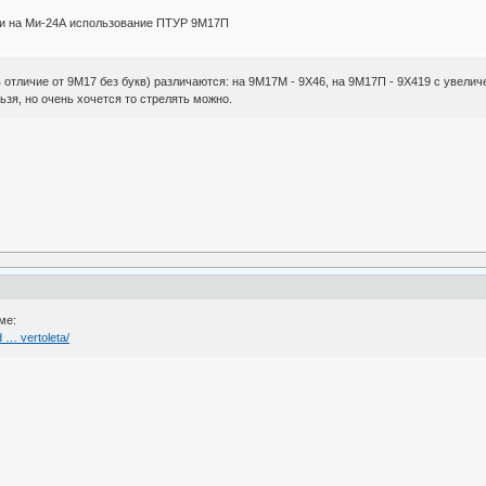
ли на Ми-24А использование ПТУР 9М17П
отличие от 9М17 без букв) различаются: на 9М17М - 9Х46, на 9М17П - 9X419 с увелич
зя, но очень хочется то стрелять можно.
ме:
 … vertoleta/