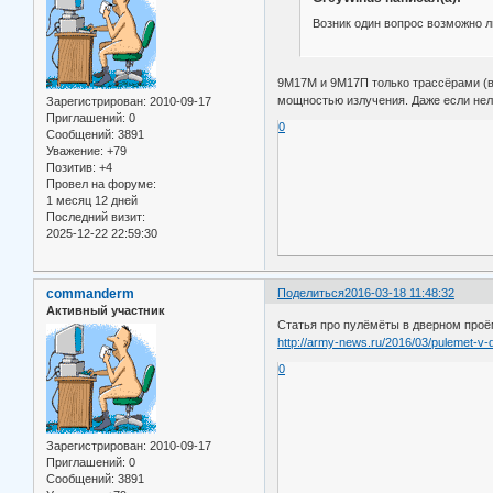
Возник один вопрос возможно 
9М17М и 9М17П только трассёрами (в 
мощностью излучения. Даже если нель
Зарегистрирован
: 2010-09-17
Приглашений:
0
0
Сообщений:
3891
Уважение:
+79
Позитив:
+4
Провел на форуме:
1 месяц 12 дней
Последний визит:
2025-12-22 22:59:30
commanderm
Поделиться
2016-03-18 11:48:32
Активный участник
Статья про пулёмёты в дверном проё
http://army-news.ru/2016/03/pulemet-v-d
0
Зарегистрирован
: 2010-09-17
Приглашений:
0
Сообщений:
3891