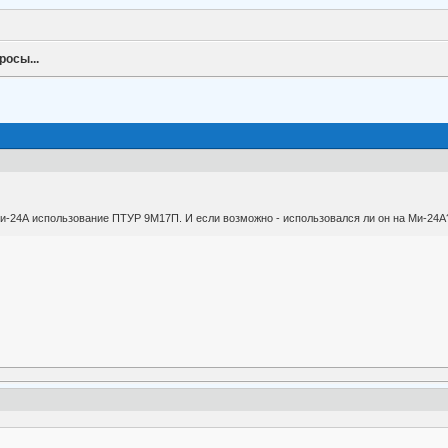
росы...
Ми-24А использование ПТУР 9М17П. И если возможно - использовался ли он на Ми-24А