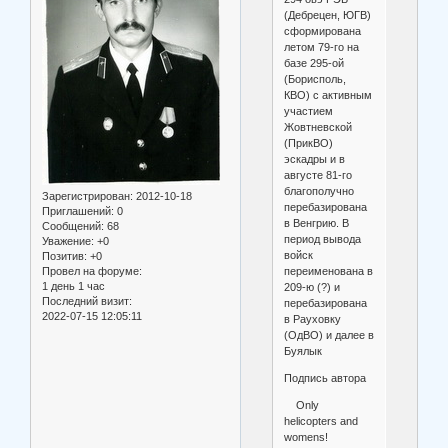
(Дебрецен, ЮГВ)
сформирована
летом 79-го на
базе 295-ой
(Борисполь,
КВО) с активным
участием
Жовтневской
(ПрикВО)
эскадры и в
августе 81-го
благополучно
Зарегистрирован
: 2012-10-18
перебазирована
Приглашений:
0
в Венгрию. В
Сообщений:
68
период вывода
Уважение:
+0
войск
Позитив:
+0
переименована в
Провел на форуме:
1 день 1 час
209-ю (?) и
Последний визит:
перебазирована
2022-07-15 12:05:11
в Рауховку
(ОдВО) и далее в
Буялык
Подпись автора
Only
helicopters and
womens!