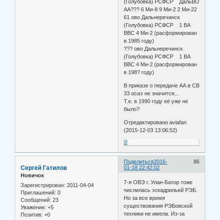
(Голубовка) РСФСР ДальВО
АА??? 6 Ми-8 9 Ми-2 2 Ми-22
61 ово Дальнеречинск
(Голубовка) РСФСР 1 ВА
ВВС 4 Ми-2 (расформирован
в 1985 году)
??? ово Дальнеречинск
(Голубовка) РСФСР 1 ВА
ВВС 4 Ми-2 (расформирован
в 198? году)
В приказе о передаче АА в СВ
33 осаэ не значится...
Т.е. в 1990 году её уже не
было?
Отредактировано aviafan
(2015-12-03 13:06:52)
0
Поделиться
2016-
86
Сергей Гатилов
01-18 22:42:02
Новичок
7-я ОВЭ г. Улан-Батор тоже
Зарегистрирован
: 2011-04-04
числилась эскадрильей РЭБ.
Приглашений:
0
Но за все время
Сообщений:
23
существования РЭБовской
Уважение:
+5
техники не имела. Из-за
Позитив:
+0