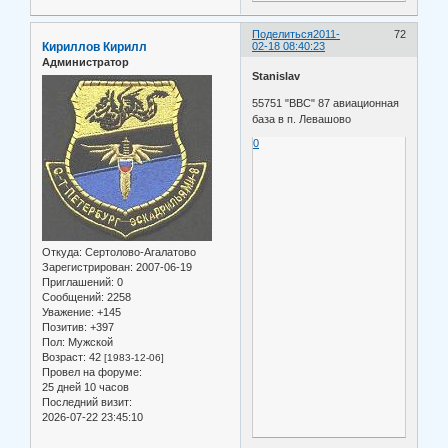
Поделиться
2011-
72
Кириллов Кирилл
02-18 08:40:23
Администратор
Stanislav
55751 "ВВС" 87 авиационная
база в п. Левашово
0
Откуда:
Сертолово-Агалатово
Зарегистрирован
: 2007-06-19
Приглашений:
0
Сообщений:
2258
Уважение:
+145
Позитив:
+397
Пол:
Мужской
Возраст:
42
[1983-12-06]
Провел на форуме:
25 дней 10 часов
Последний визит:
2026-07-22 23:45:10