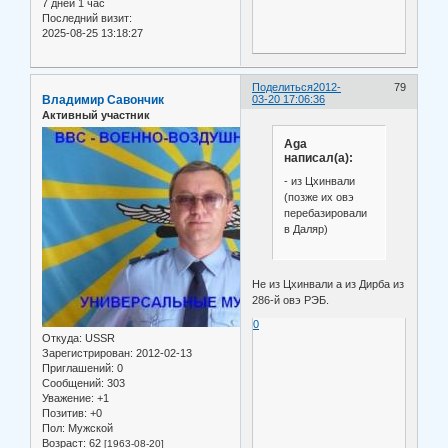
7 дней 1 час
Последний визит:
2025-08-25 13:18:27
Поделиться
2012-
79
Владимир Савончик
03-20 17:06:36
Активный участник
Aga
написал(а):
- из Цхинвали
(позже их овэ
перебазировали
в Даляр)
Не из Цхинвали а из Дирба из
286-й овэ РЭБ.
0
Откуда:
USSR
Зарегистрирован
: 2012-02-13
Приглашений:
0
Сообщений:
303
Уважение:
+1
Позитив:
+0
Пол:
Мужской
Возраст:
62
[1963-08-20]