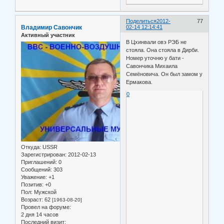
Поделиться
2012-
77
Владимир Савончик
02-14 12:14:41
Активный участник
В Цхинвали овэ РЭБ не
стояла. Она стояла в Дирби.
Номер уточню у бати -
Савончика Михаила
Семёновича. Он был замом у
Ермакова.
0
Откуда:
USSR
Зарегистрирован
: 2012-02-13
Приглашений:
0
Сообщений:
303
Уважение:
+1
Позитив:
+0
Пол:
Мужской
Возраст:
62
[1963-08-20]
Провел на форуме:
2 дня 14 часов
Последний визит: