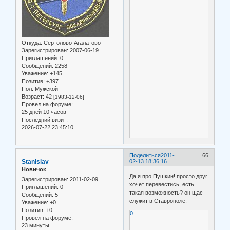
Откуда:
Сертолово-Агалатово
Зарегистрирован
: 2007-06-19
Приглашений:
0
Сообщений:
2258
Уважение:
+145
Позитив:
+397
Пол:
Мужской
Возраст:
42
[1983-12-06]
Провел на форуме:
25 дней 10 часов
Последний визит:
2026-07-22 23:45:10
Поделиться
2011-
66
Stanislav
02-13 18:36:16
Новичок
Да я про Пушкин! просто друг
Зарегистрирован
: 2011-02-09
хочет перевестись, есть
Приглашений:
0
такая возможность? он щас
Сообщений:
5
служит в Ставрополе.
Уважение:
+0
Позитив:
+0
0
Провел на форуме:
23 минуты