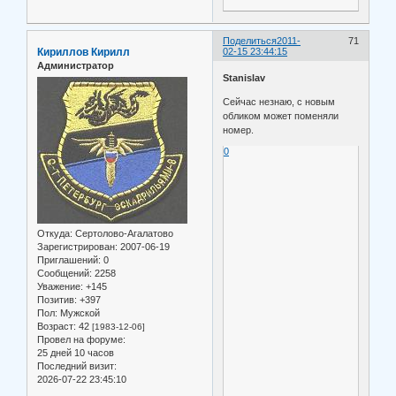
Поделиться
2011-
71
Кириллов Кирилл
02-15 23:44:15
Администратор
Stanislav
Сейчас незнаю, с новым
обликом может поменяли
номер.
0
Откуда:
Сертолово-Агалатово
Зарегистрирован
: 2007-06-19
Приглашений:
0
Сообщений:
2258
Уважение:
+145
Позитив:
+397
Пол:
Мужской
Возраст:
42
[1983-12-06]
Провел на форуме:
25 дней 10 часов
Последний визит:
2026-07-22 23:45:10