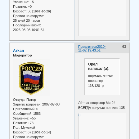
Уважение:
+5
Позитив:
+0
Возраст:
58
[1967-10-29]
Провел на форуме:
25 дней 20 часов
Последний визит:
2026-08-03 10:01:54
Поделиться
2010-
63
Arkan
11-02 19:43:51
Модератор
Орел
написал(а):
нормаль летчик-
оператор
115/120 р
Откуда:
Питер
Лётчик-оператор Ми-24
Зарегистрирован
: 2007-07-08
ВСЕГДА получал не ниже 135
Приглашений:
0
Сообщений:
1583
0
Уважение:
+55
Позитив:
+73
Пол:
Мужской
Возраст:
67
[1959-06-14]
Провел на форуме: