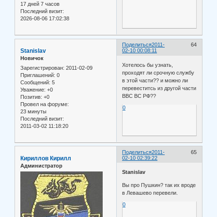
17 дней 7 часов
Последний визит:
2026-08-06 17:02:38
Поделиться
2011-
64
Stanislav
02-10 00:08:11
Новичок
Хотелось бы узнать,
Зарегистрирован
: 2011-02-09
проходят ли срочную службу
Приглашений:
0
в этой части?? и можно ли
Сообщений:
5
перевеститсь из другой части
Уважение:
+0
ВВС ВС РФ??
Позитив:
+0
Провел на форуме:
0
23 минуты
Последний визит:
2011-03-02 11:18:20
Поделиться
2011-
65
Кириллов Кирилл
02-10 02:39:22
Администратор
Stanislav
Вы про Пушкин? так их вроде
в Левашево перевели.
0