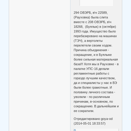
294 ОВЭРБ, в\ч 22589,
(Рауховка) была слита
вместе с 208 ОВЭРБ, в\ч
18268, (Буялык) в (октябре)
1993 года. Имущество было
перебазировано на машинах
(ТЭЧ), а вертолеты
перелетели своим ходом.
Причина объединения -
сокращение, и в Буялыке
более сильная материальная
база!!! Хотя мы в Рауховке - в
палатке УПС-16 делали
регламентные работы с
гораздо лучшим качеством,
да и специалисты у нас в ВЭ
были более грамотные. И
половину личного состава -
уволили - по различным
причинам, в-основном, по
сокращению. В дальнейшем и
ее сократили.
Отредактировано goya-od
(2014-05-01 18:33:57)
0