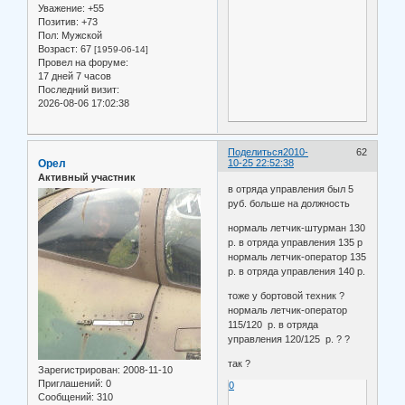
Уважение:
+55
Позитив:
+73
Пол:
Мужской
Возраст:
67
[1959-06-14]
Провел на форуме:
17 дней 7 часов
Последний визит:
2026-08-06 17:02:38
Поделиться
2010-
62
Орел
10-25 22:52:38
Активный участник
в отряда управления был 5
руб. больше на должность
нормаль летчик-штурман 130
р. в отряда управления 135 р
нормаль летчик-оператор 135
р. в отряда управления 140 р.
тоже у бортовой техник ?
нормаль летчик-оператор
115/120 р. в отряда
управления 120/125 р. ? ?
так ?
Зарегистрирован
: 2008-11-10
Приглашений:
0
0
Сообщений:
310