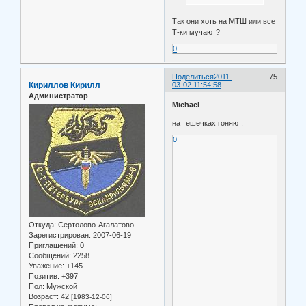
Так они хоть на МТШ или все
Т-ки мучают?
0
Поделиться
2011-
75
Кириллов Кирилл
03-02 11:54:58
Администратор
Michael
на тешечках гоняют.
0
Откуда:
Сертолово-Агалатово
Зарегистрирован
: 2007-06-19
Приглашений:
0
Сообщений:
2258
Уважение:
+145
Позитив:
+397
Пол:
Мужской
Возраст:
42
[1983-12-06]