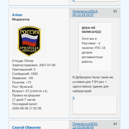
Поделиться
2014-
83
Arkan
05-13 19:15:37
Модератор
goya-od
написал(а):
Хотя мы в
Рауховке - в
палатке УПС-16
делали
регламентные
Откуда:
Питер
работы
Зарегистрирован
: 2007-07-08
Приглашений:
0
Сообщений:
1583
В Дебрецене были такие же
Уважение:
+55
условия для ТЭЧ овэ +
Позитив:
+73
одноэтажное здание для
Пол:
Мужской
Возраст:
67
лабораторий
[1959-06-14]
Провел на форуме:
0
17 дней 7 часов
Последний визит:
2026-08-06 17:02:38
Поделиться
2015-
84
Сергей Обжилян
12-03 00:48:43