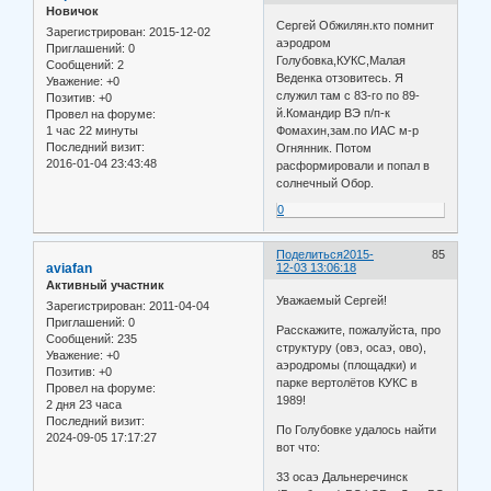
Новичок
Сергей Обжилян.кто помнит
Зарегистрирован
: 2015-12-02
аэродром
Приглашений:
0
Голубовка,КУКС,Малая
Сообщений:
2
Веденка отзовитесь. Я
Уважение:
+0
служил там с 83-го по 89-
Позитив:
+0
й.Командир ВЭ п/п-к
Провел на форуме:
1 час 22 минуты
Фомахин,зам.по ИАС м-р
Последний визит:
Огнянник. Потом
2016-01-04 23:43:48
расформировали и попал в
солнечный Обор.
0
Поделиться
2015-
85
aviafan
12-03 13:06:18
Активный участник
Уважаемый Сергей!
Зарегистрирован
: 2011-04-04
Приглашений:
0
Расскажите, пожалуйста, про
Сообщений:
235
структуру (овэ, осаэ, ово),
Уважение:
+0
аэродромы (площадки) и
Позитив:
+0
парке вертолётов КУКС в
Провел на форуме:
1989!
2 дня 23 часа
Последний визит:
По Голубовке удалось найти
2024-09-05 17:17:27
вот что:
33 осаэ Дальнеречинск