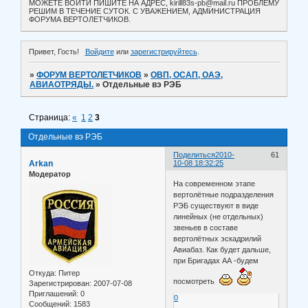
МОЖЕТЕ ВОЙТИ ПИШИТЕ НА АДРЕС, kirill83s-pb@mail.ru ПРОБЛЕМУ
РЕШИМ В ТЕЧЕНИЕ СУТОК. С УВАЖЕНИЕМ, АДМИНИСТРАЦИЯ
ФОРУМА ВЕРТОЛЕТЧИКОВ.
Привет, Гость!
Войдите
или
зарегистрируйтесь
.
»
ФОРУМ ВЕРТОЛЕТЧИКОВ
»
ОВП, ОСАП, ОАЭ,
АВИАОТРЯДЫ.
»
Отдельные вэ РЭБ
Страница:
«
1
2
3
Отдельные вэ РЭБ
Поделиться
2010-
61
Arkan
10-08 18:32:25
Модератор
На современном этапе
вертолётные подразделения
РЭБ существуют в виде
линейных (не отдельных)
звеньев в составе
вертолётных эскадрилий
Авиабаз. Как будет дальше,
при Бригадах АА -будем
Откуда:
Питер
посмотреть
Зарегистрирован
: 2007-07-08
Приглашений:
0
0
Сообщений:
1583