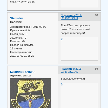
2026-07-22 23:45:10
Поделиться
2011-
68
Stanislav
02-13 20:49:11
Новичок
Ясно! Так там срочники
Зарегистрирован
: 2011-02-09
служат? меня вот какой
Приглашений:
0
вопрос интерисует!
Сообщений:
5
Уважение:
+0
0
Позитив:
+0
Провел на форуме:
23 минуты
Последний визит:
2011-03-02 11:18:20
Поделиться
2011-
69
Кириллов Кирилл
02-13 23:01:00
Администратор
В Левашево служат.
0