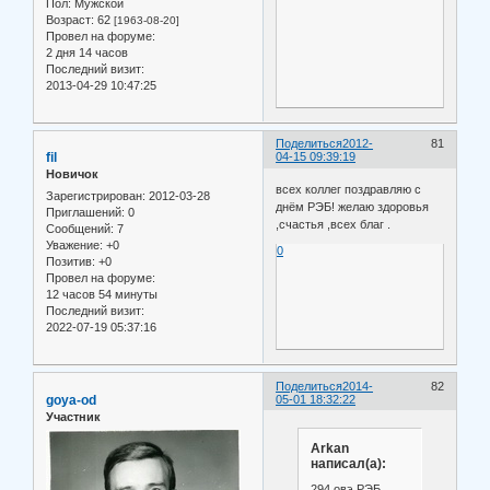
Пол:
Мужской
Возраст:
62
[1963-08-20]
Провел на форуме:
2 дня 14 часов
Последний визит:
2013-04-29 10:47:25
Поделиться
2012-
81
fil
04-15 09:39:19
Новичок
всех коллег поздравляю с
Зарегистрирован
: 2012-03-28
днём РЭБ! желаю здоровья
Приглашений:
0
,счастья ,всех благ .
Сообщений:
7
Уважение:
+0
0
Позитив:
+0
Провел на форуме:
12 часов 54 минуты
Последний визит:
2022-07-19 05:37:16
Поделиться
2014-
82
goya-od
05-01 18:32:22
Участник
Arkan
написал(а):
294 овэ РЭБ