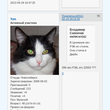
2013-04-29 10:47:25
Поделиться
2012-
78
Tom
02-14 19:13:16
Активный участник
Владимир
Савончик
написал(а):
В Цхинвали овэ
РЭБ не стояла.
Она стояла в
Дирби.
286 овэ РЭБ, в/ч 22563 ???
0
Откуда:
Новосибирск
Зарегистрирован
: 2008-09-02
Приглашений:
0
Сообщений:
213
Уважение:
+9
Позитив:
+4
Пол:
Мужской
Возраст:
48
[1978-05-19]
Провел на форуме: