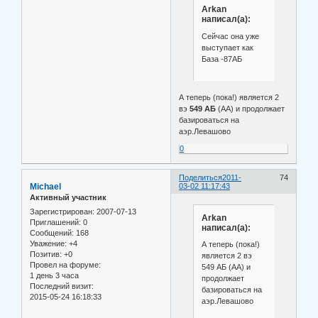
Arkan
написал(а):
Сейчас она уже
выступает как
База -87АБ
А теперь (пока!) является 2
вэ
549 АБ
(АА) и продолжает
базироваться на
аэр.Левашово
0
Поделиться
2011-
74
Michael
03-02 11:17:43
Активный участник
Зарегистрирован
: 2007-07-13
Arkan
Приглашений:
0
написал(а):
Сообщений:
168
Уважение:
+4
А теперь (пока!)
Позитив:
+0
является 2 вэ
Провел на форуме:
549 АБ (АА) и
1 день 3 часа
продолжает
Последний визит:
базироваться на
2015-05-24 16:18:33
аэр.Левашово