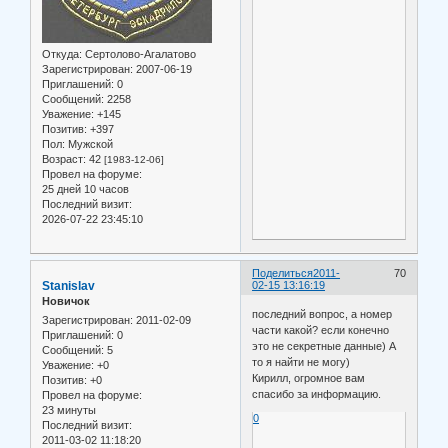
Откуда:
Сертолово-Агалатово
Зарегистрирован
: 2007-06-19
Приглашений:
0
Сообщений:
2258
Уважение:
+145
Позитив:
+397
Пол:
Мужской
Возраст:
42
[1983-12-06]
Провел на форуме:
25 дней 10 часов
Последний визит:
2026-07-22 23:45:10
Поделиться
2011-
70
Stanislav
02-15 13:16:19
Новичок
последний вопрос, а номер
Зарегистрирован
: 2011-02-09
части какой? если конечно
Приглашений:
0
это не секретные данные) А
Сообщений:
5
то я найти не могу)
Уважение:
+0
Кирилл, огромное вам
Позитив:
+0
спасибо за информацию.
Провел на форуме:
23 минуты
0
Последний визит:
2011-03-02 11:18:20