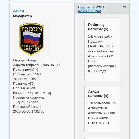
Поделиться
2011-
73
Arkan
02-24 18:27:03
Модератор
Рэбовец
написал(а):
147-я овэ рэб -
Пушкин -
Ми-8ППА....Это
остатки бывшей
Апатитской ОВЭ
Откуда:
Питер
РЭБ
Зарегистрирован
: 2007-07-08
расформированной
Приглашений:
0
в 1998 году....
Сообщений:
1583
Уважение:
+55
Позитив:
+73
Пол:
Мужской
Arkan
Возраст:
67
[1959-06-14]
написал(а):
Провел на форуме:
17 дней 7 часов
...и обзывалась в
Последний визит:
Алакуртти и
2026-08-06 17:02:38
Апатитах 227 овэ
РЭБ и имела
ППА,СМВ и Т