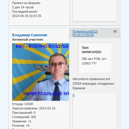
Провел на форуме:
2 дня 14 часов
Последний визит:
2013-04-29 10:47:25
Поделиться
2012-
80
Владимир Савончик
03-20 17:09:33
Активный участник
Tom
написал(а):
286 овэ РЭБ, в/ч
22563 ???
Абсолютно правильно в/ч
22563 командир эскадрильи
Ермаков
0
Откуда:
USSR
Зарегистрирован
: 2012-02-13
Приглашений:
0
Сообщений:
303
Уважение:
+1
Позитив:
+0