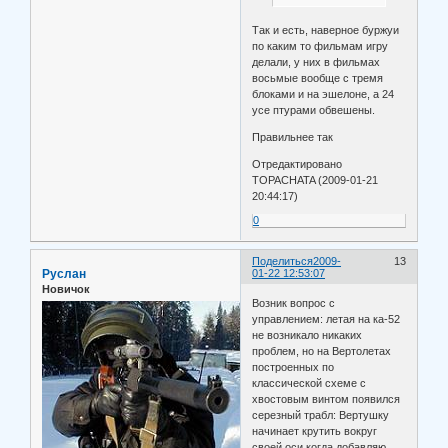
Так и есть, наверное буржуи
по каким то фильмам игру
делали, у них в фильмах
восьмые вообще с тремя
блоками и на эшелоне, а 24
усе птурами обвешены.
Правильнее так
Отредактировано
TOPACHATA (2009-01-21
20:44:17)
0
Поделиться
2009-
13
Руслан
01-22 12:53:07
Новичок
Возник вопрос с
управлением: летая на ка-52
не возникало никаких
проблем, но на Вертолетах
построенных по
классической схеме с
хвостовым винтом появился
серезный трабл: Вертушку
начинает крутить вокруг
своей оси когда добавляю