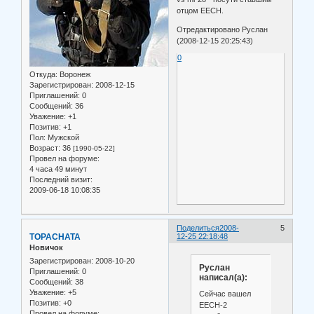
отцом EECH.
Отредактировано Руслан
(2008-12-15 20:25:43)
0
Откуда:
Воронеж
Зарегистрирован
: 2008-12-15
Приглашений:
0
Сообщений:
36
Уважение:
+1
Позитив:
+1
Пол:
Мужской
Возраст:
36
[1990-05-22]
Провел на форуме:
4 часа 49 минут
Последний визит:
2009-06-18 10:08:35
Поделиться
2008-
5
TOPACHATA
12-25 22:18:48
Новичок
Зарегистрирован
: 2008-10-20
Руслан
Приглашений:
0
написал(а):
Сообщений:
38
Уважение:
+5
Сейчас вашел
Позитив:
+0
EECH-2
Провел на форуме: