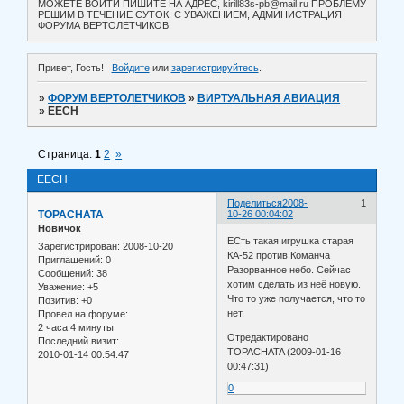
МОЖЕТЕ ВОЙТИ ПИШИТЕ НА АДРЕС, kirill83s-pb@mail.ru ПРОБЛЕМУ
РЕШИМ В ТЕЧЕНИЕ СУТОК. С УВАЖЕНИЕМ, АДМИНИСТРАЦИЯ
ФОРУМА ВЕРТОЛЕТЧИКОВ.
Привет, Гость!
Войдите
или
зарегистрируйтесь
.
»
ФОРУМ ВЕРТОЛЕТЧИКОВ
»
ВИРТУАЛЬНАЯ АВИАЦИЯ
»
EECH
Страница:
1
2
»
EECH
Поделиться
2008-
1
TOPACHATA
10-26 00:04:02
Новичок
ЕСть такая игрушка старая
Зарегистрирован
: 2008-10-20
КА-52 против Команча
Приглашений:
0
Разорванное небо. Сейчас
Сообщений:
38
хотим сделать из неё новую.
Уважение:
+5
Что то уже получается, что то
Позитив:
+0
нет.
Провел на форуме:
2 часа 4 минуты
Отредактировано
Последний визит:
TOPACHATA (2009-01-16
2010-01-14 00:54:47
00:47:31)
0