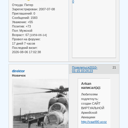
0
Откуда:
Питер
Зарегистрирован
: 2007-07-08
Приглашений:
0
Сообщений:
1583
Уважение:
+55
Позитив:
+73
Пол:
Мужской
Возраст:
67
[1959-06-14]
Провел на форуме:
17 дней 7 часов
Последний визит:
2026-08-06 17:02:38
Поделиться
2010-
21
direktor
01-15 10:24:23
Новичок
Arkan
написал(а):
Любителям
подлетнуть:
создан САЙТ
ВИРТУАЛЬНОЙ
Армейской
Авиациии
http://vaa490.ucoz.ru/