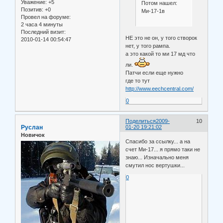
Уважение:
+5
Потом нашел:
Позитив:
+0
Ми-17-1в
Провел на форуме:
2 часа 4 минуты
Последний визит:
НЕ это не он, у того створок
2010-01-14 00:54:47
нет, у того рампа.
а это какой то ми 17 мд что
ли.
Патчи если еще нужно
где то тут
http://www.eechcentral.com/
0
Поделиться
2009-
10
Руслан
01-20 19:21:02
Новичок
Спасибо за ссылку... а на
счет Ми-17... я прямо таки не
знаю... Изначально меня
смутил нос вертушки...
0