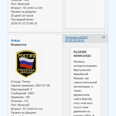
Позитив:
+397
Пол:
Мужской
Возраст:
42
[1983-12-06]
Провел на форуме:
25 дней 10 часов
Последний визит:
2026-07-22 23:45:10
Поделиться
2010-
27
Arkan
07-02 23:14:41
Модератор
Ру19300
написал(а):
Являясь
основоположником
Виртуальной
Армейской
Авиции, как
Откуда:
Питер
самостоятельной
Зарегистрирован
: 2007-07-08
организации, а
Приглашений:
0
также,
Сообщений:
1583
держателем
Уважение:
+55
сайта ВиртАА,
Позитив:
+73
хочу пояснить
Пол:
Мужской
отсутствие
Возраст:
67
[1959-06-14]
движения на
Провел на форуме:
нашем сайте. А