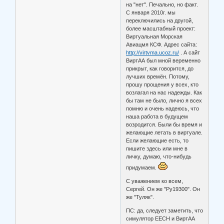
на "нет". Печально, но факт.
С января 2010г. мы
переключились на другой,
более масштабный проект:
Виртуальная Морская
Авиацмя КСФ. Адрес сайта:
http://virtvma.ucoz.ru/
. А сайт
ВиртАА был мной веременно
прикрыт, как говорится, до
лучших времён. Потому,
прошу прощения у всех, кто
возлагал на нас надежды. Как
бы там не было, лично я всех
помню и очень надеюсь, что
наша работа в будущем
возродится. Были бы время и
желающие летать в виртуале.
Если желающие есть, то
пишите здесь или мне в
личку, думаю, что-нибудь
придумаем.
С уважением ко всем,
Сергей. Он же "Ру19300". Он
же "Туляк".
ПС: да, следует заметить, что
симулятор ЕЕСН и ВиртАА