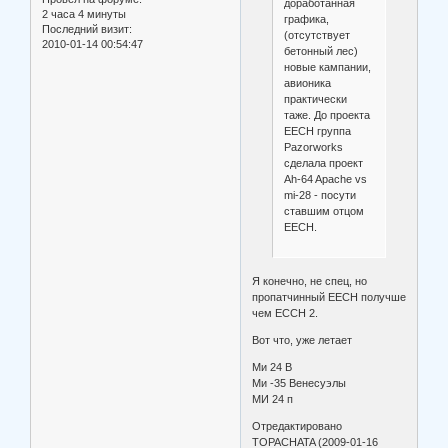
доработанная
2 часа 4 минуты
графика,
Последний визит:
(отсутствует
2010-01-14 00:54:47
бетонный лес)
новые кампании,
авионика
практически
таже. До проекта
ЕЕСН группа
Pazorworks
сделала проект
Ah-64 Apache vs
mi-28 - посути
ставшим отцом
EECH.
Я конечно, не спец, но
пропатчинный ЕЕСН получше
чем ЕССН 2.
Вот что, уже летает
Ми 24 В
Ми -35 Венесуэлы
МИ 24 п
Отредактировано
TOPACHATA (2009-01-16