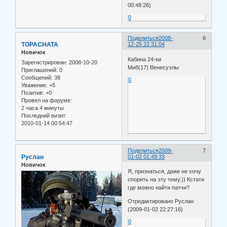
00:48:26)
0
Поделиться
2008-
6
TOPACHATA
12-25 22:31:04
Новичок
Кабина 24-ки
Зарегистрирован
: 2008-10-20
Ми8(17) Венесуэлы
Приглашений:
0
Сообщений:
38
0
Уважение:
+5
Позитив:
+0
Провел на форуме:
2 часа 4 минуты
Последний визит:
2010-01-14 00:54:47
Поделиться
2009-
7
Руслан
01-02 01:49:33
Новичок
Я, признаться, даже не хочу
спорить на эту тему.)) Кстати
где можно найти патчи?
Отредактировано Руслан
(2009-01-02 22:27:16)
0