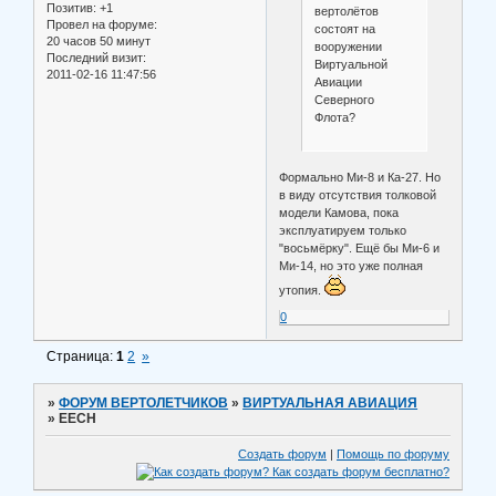
Позитив:
+1
вертолётов
Провел на форуме:
состоят на
20 часов 50 минут
вооружении
Последний визит:
Виртуальной
2011-02-16 11:47:56
Авиации
Северного
Флота?
Формально Ми-8 и Ка-27. Но
в виду отсутствия толковой
модели Камова, пока
эксплуатируем только
"восьмёрку". Ещё бы Ми-6 и
Ми-14, но это уже полная
утопия.
0
Страница:
1
2
»
»
ФОРУМ ВЕРТОЛЕТЧИКОВ
»
ВИРТУАЛЬНАЯ АВИАЦИЯ
»
EECH
Создать форум
|
Помощь по форуму