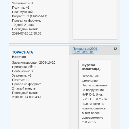
Уважение:
+31
Позитив:
+1
Пол:
Мужской
Возраст:
63
[1963-04-21]
Провел на форуме:
10 дней 2 часа
Последний визит:
2026-07-18 12:30:05
Поделиться
2009-
12
TOPACHATA
01-21 20:18:01
Новичок
Зарегистрирован
: 2008-10-20
шурави
Приглашений:
0
написал(а):
Сообщений:
38
Уважение:
+5
Небольшое
Позитив:
+0
замечание.
Провел на форуме:
После появления
2 часа 4 минуты
на вооружении
Последний визит:
НАР С-8, блок
2010-01-14 00:54:47
Б-20, С-5 и УБ-32
практически не
использовались.
А тем более,
одновременно
С-8 и С-5.