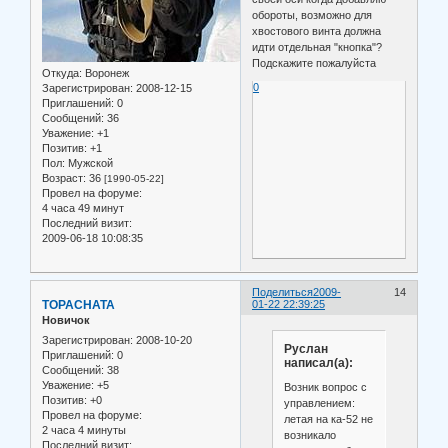
обороты, возможно для
хвостового винта должна
идти отдельная "кнопка"?
Подскажите пожалуйста
Откуда:
Воронеж
0
Зарегистрирован
: 2008-12-15
Приглашений:
0
Сообщений:
36
Уважение:
+1
Позитив:
+1
Пол:
Мужской
Возраст:
36
[1990-05-22]
Провел на форуме:
4 часа 49 минут
Последний визит:
2009-06-18 10:08:35
Поделиться
2009-
14
TOPACHATA
01-22 22:39:25
Новичок
Зарегистрирован
: 2008-10-20
Руслан
Приглашений:
0
написал(а):
Сообщений:
38
Уважение:
+5
Возник вопрос с
Позитив:
+0
управлением:
Провел на форуме:
летая на ка-52 не
2 часа 4 минуты
возникало
Последний визит: