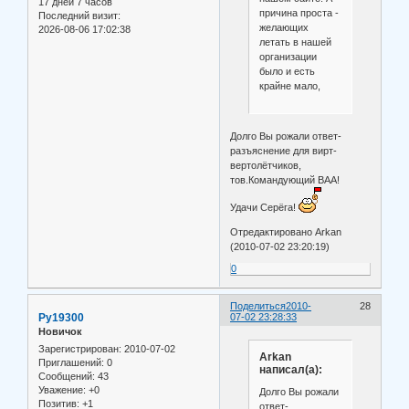
17 дней 7 часов
причина проста -
Последний визит:
желающих
2026-08-06 17:02:38
летать в нашей
организации
было и есть
крайне мало,
Долго Вы рожали ответ-
разъяснение для вирт-
вертолётчиков,
тов.Командующий ВАА!
Удачи Серёга!
Отредактировано Arkan
(2010-07-02 23:20:19)
0
Поделиться
2010-
28
Ру19300
07-02 23:28:33
Новичок
Зарегистрирован
: 2010-07-02
Arkan
Приглашений:
0
написал(а):
Сообщений:
43
Уважение:
+0
Долго Вы рожали
Позитив:
+1
ответ-