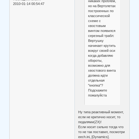
никаких проблем,
2010-01-14 00:54:47
но на Вертолетах
построенных по
классической
схеме с
хвостовым
винтом появился
серезный трабл:
Вертушку
начинает крутить
вокруг своей оси
когда добавляю
обороты,
возможно для
хвостового винта
должна идти
отдельная
"кнопка"?
Подскажите
пожалуйста
Ну типа реактивный момент,
если не критично носит, то
педалями(ZX)!
Если носит сильно тогда что
то не так поставил, посмотри
eech.ini, [Dynamics].