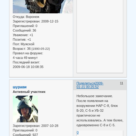
Откуда:
Воронеж
Зарегистрирован
: 2008-12-15
Приглашений:
0
Сообщений:
36
Уважение:
+1
Позитив:
+1
Пол:
Мужской
Возраст:
36
[1990-05-22]
Провел на форуме:
4 часа 49 минут
Последний визит:
2009-06-18 10:08:35
Поделиться
2009-
11
шурави
01-21 00:25:52
Активный участник
Небольшое замечание.
После появления на
вооружении НАР С-8, блок
Б-20, С-5 и УБ-32
практически не
использовались. А тем более,
одновременно С-8 и С-5.
Зарегистрирован
: 2007-10-28
Приглашений:
0
0
Сообщений:
927