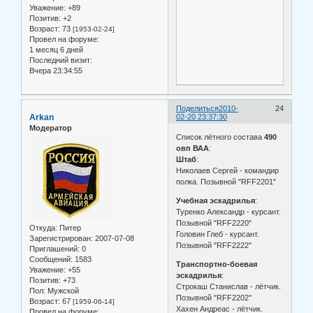
Уважение:
+89
Позитив:
+2
Возраст:
73
[1953-02-24]
Провел на форуме:
1 месяц 6 дней
Последний визит:
Вчера 23:34:55
Поделиться
2010-
24
Arkan
02-20 23:37:30
Модератор
Список лётного состава
490
овп ВАА
:
Штаб
:
Николаев Сергей - командир
полка. Позывной "RFF2201"
Учебная эскадрилья
:
Туренко Александр - курсант.
Позывной "RFF2220"
Откуда:
Питер
Головин Глеб - курсант.
Зарегистрирован
: 2007-07-08
Позывной "RFF2222"
Приглашений:
0
Сообщений:
1583
Транспортно-боевая
Уважение:
+55
эскадрилья
:
Позитив:
+73
Строкаш Станислав - лётчик.
Пол:
Мужской
Позывной "RFF2202"
Возраст:
67
[1959-06-14]
Хахен Андреас - лётчик.
Провел на форуме: