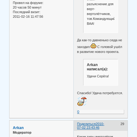
Провел на форуме:
разъяснение для
20 часов 50 минут
верт-
Последний визит:
вертолётчиков,
2011-02-16 11:47:56
тов.Командующий
ВАА!
Да как-то давненько сюда не
заходил.
С головой ушёл
в развитие нового проекта.
Arkan
написал(а):
Удачи Серёга!
Спасибо! Удача потребуется.
0
Поделиться
2010-
29
Arkan
07-02 23:43:46
Модератор
Какие типы вертолётов