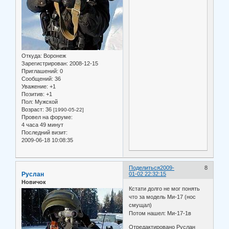
Откуда:
Воронеж
Зарегистрирован
: 2008-12-15
Приглашений:
0
Сообщений:
36
Уважение:
+1
Позитив:
+1
Пол:
Мужской
Возраст:
36
[1990-05-22]
Провел на форуме:
4 часа 49 минут
Последний визит:
2009-06-18 10:08:35
Поделиться
2009-
8
Руслан
01-02 22:32:15
Новичок
Кстати долго не мог понять
что за модель Ми-17 (нос
смущал)
Потом нашел: Ми-17-1в
Отредактировано Руслан