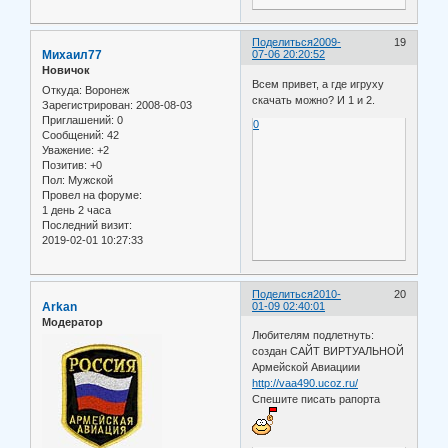
Поделиться
2009-
19
Михаил77
07-06 20:20:52
Новичок
Всем привет, а где игруху
Откуда:
Воронеж
скачать можно? И 1 и 2.
Зарегистрирован
: 2008-08-03
Приглашений:
0
0
Сообщений:
42
Уважение:
+2
Позитив:
+0
Пол:
Мужской
Провел на форуме:
1 день 2 часа
Последний визит:
2019-02-01 10:27:33
Поделиться
2010-
20
Arkan
01-09 02:40:01
Модератор
Любителям подлетнуть:
создан САЙТ ВИРТУАЛЬНОЙ
Армейской Авиациии
http://vaa490.ucoz.ru/
Спешите писать рапорта