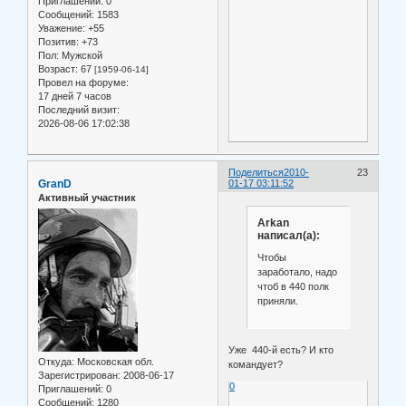
Приглашений:
0
Сообщений:
1583
Уважение:
+55
Позитив:
+73
Пол:
Мужской
Возраст:
67
[1959-06-14]
Провел на форуме:
17 дней 7 часов
Последний визит:
2026-08-06 17:02:38
Поделиться
2010-
23
GranD
01-17 03:11:52
Активный участник
Arkan
написал(а):
Чтобы
заработало, надо
чтоб в 440 полк
приняли.
Уже 440-й есть? И кто
Откуда:
Московская обл.
командует?
Зарегистрирован
: 2008-06-17
0
Приглашений:
0
Сообщений:
1280