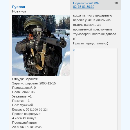
Поделиться
2009-
18
Руслан
02-15 01:30:19
Новичок
когда патчил стандартную
версию у меня Динамика
стаяла на вкл... а в
пропатченой преключение
"тумблера" ничего не давало.
((
Просто переустановил)
0
Откуда:
Воронеж
Зарегистрирован
: 2008-12-15
Приглашений:
0
Сообщений:
36
Уважение:
+1
Позитив:
+1
Пол:
Мужской
Возраст:
36
[1990-05-22]
Провел на форуме:
4 часа 49 минут
Последний визит:
2009-06-18 10:08:35