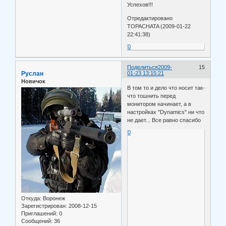
Успехов!!!
Отредактировано
TOPACHATA (2009-01-22
22:41:38)
0
Поделиться
2009-
15
Руслан
01-23 13:15:21
Новичок
В том то и дело что носит так-
что тошнить перед
монитором начинает, а в
настройках "Dynamics" ни что
не дает... Все равно спасибо
0
Откуда:
Воронеж
Зарегистрирован
: 2008-12-15
Приглашений:
0
Сообщений:
36