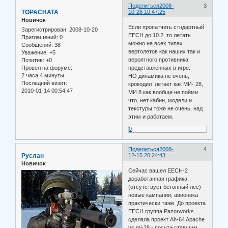
Поделиться
2008-
3
TOPACHATA
10-26 10:47:25
Новичок
Если пропатчить стндартный
Зарегистрирован
: 2008-10-20
EECH до 10.2, то летать
Приглашений:
0
можно на всех типах
Сообщений:
38
вертолетов как наших так и
Уважение:
+5
вероятного противника
Позитив:
+0
представленных в игре.
Провел на форуме:
2 часа 4 минуты
НО динамика не очень,
Последний визит:
крокодил летает как МИ- 28,
2010-01-14 00:54:47
МИ 8 как вообще не пойми
что, нет кабин, модели и
текстуры тоже не очень, над
этим и работаем.
0
Поделиться
2008-
4
Руслан
12-15 20:24:43
Новичок
Сейчас вашел EECH-2
доработанная графика,
(отсутствует бетонный лес)
новые кампании, авионика
практически таже. До проекта
ЕЕСН группа Pazorworks
сделала проект Ah-64 Apache
vs mi-28 - посути ставшим