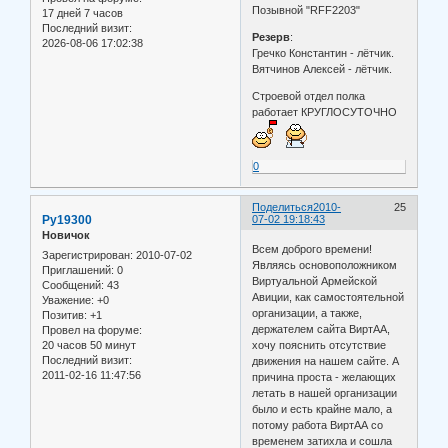
Позывной "RFF2203"
17 дней 7 часов
Последний визит:
Резерв
:
2026-08-06 17:02:38
Гречко Константин - лётчик.
Вятчинов Алексей - лётчик.
Строевой отдел полка
работает КРУГЛОСУТОЧНО
0
Поделиться
2010-
25
Ру19300
07-02 19:18:43
Новичок
Всем доброго времени!
Зарегистрирован
: 2010-07-02
Являясь основоположником
Приглашений:
0
Виртуальной Армейской
Сообщений:
43
Авиции, как самостоятельной
Уважение:
+0
организации, а также,
Позитив:
+1
держателем сайта ВиртАА,
Провел на форуме:
20 часов 50 минут
хочу пояснить отсутствие
Последний визит:
движения на нашем сайте. А
2011-02-16 11:47:56
причина проста - желающих
летать в нашей организации
было и есть крайне мало, а
потому работа ВиртАА со
временем затихла и сошла