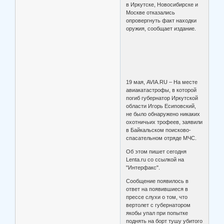
в Иркутске, Новосибирске и
Москве отказались
опровергнуть факт находки
оружия, сообщает издание.
19 мая, AVIA.RU – На месте
авиакатастрофы, в которой
погиб губернатор Иркутской
области Игорь Есиповский,
не было обнаружено никаких
охотничьих трофеев, заявили
в Байкальском поисково-
спасательном отряде МЧС.
Об этом пишет сегодня
Lenta.ru со ссылкой на
"Интерфакс".
Сообщение появилось в
ответ на появившиеся в
прессе слухи о том, что
вертолет с губернатором
якобы упал при попытке
поднять на борт тушу убитого