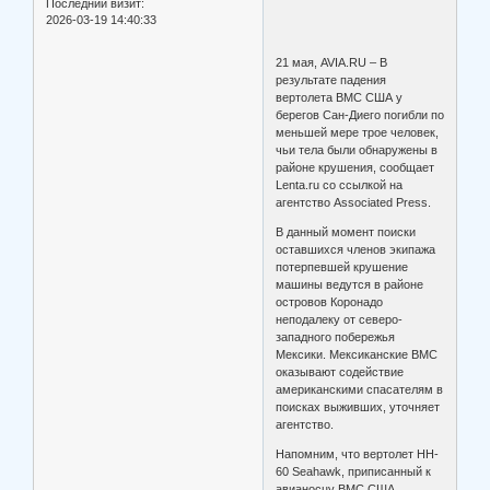
Последний визит:
2026-03-19 14:40:33
21 мая, AVIA.RU – В
результате падения
вертолета ВМС США у
берегов Сан-Диего погибли по
меньшей мере трое человек,
чьи тела были обнаружены в
районе крушения, сообщает
Lenta.ru со ссылкой на
агентство Associated Press.
В данный момент поиски
оставшихся членов экипажа
потерпевшей крушение
машины ведутся в районе
островов Коронадо
неподалеку от северо-
западного побережья
Мексики. Мексиканские ВМС
оказывают содействие
американскими спасателям в
поисках выживших, уточняет
агентство.
Напомним, что вертолет HH-
60 Seahawk, приписанный к
авианосцу ВМС США