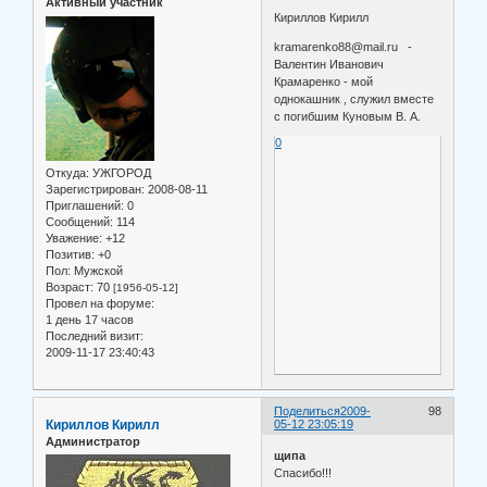
Активный участник
Кириллов Кирилл
kramarenko88@mail.ru -
Валентин Иванович
Крамаренко - мой
однокашник , служил вместе
с погибшим Куновым В. А.
0
Откуда:
УЖГОРОД
Зарегистрирован
: 2008-08-11
Приглашений:
0
Сообщений:
114
Уважение:
+12
Позитив:
+0
Пол:
Мужской
Возраст:
70
[1956-05-12]
Провел на форуме:
1 день 17 часов
Последний визит:
2009-11-17 23:40:43
Поделиться
2009-
98
Кириллов Кирилл
05-12 23:05:19
Администратор
щипа
Спасибо!!!