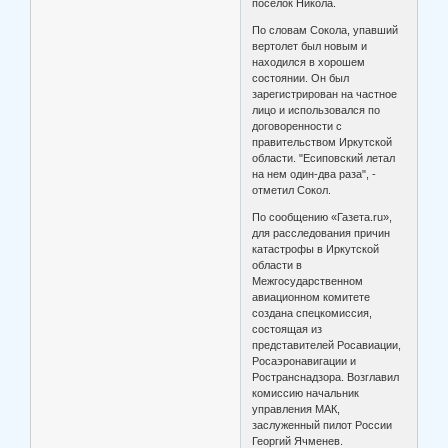
поселок Никола.
По словам Сокола, упавший
вертолет был новым и
находился в хорошем
состоянии. Он был
зарегистрирован на частное
лицо и использовался по
договоренности с
правительством Иркутской
области. "Есиповский летал
на нем один-два раза", -
отметил Сокол.
По сообщению «Газета.ru»,
для расследования причин
катастрофы в Иркутской
области в
Межгосударственном
авиационном комитете
создана спецкомиссия,
состоящая из
представителей Росавиации,
Росаэронавигации и
Ространснадзора. Возглавил
комиссию начальник
управления МАК,
заслуженный пилот России
Георгий Ячменев.