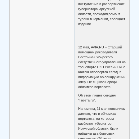
поступления в распоряжение
губернатора Иркутской
области, проходил ремонт
турбин в Германии, сообщает
издание.
12 мая, AVIA.RU – Старший
помощник руководителя
Восточно-Сибирского
следственного управления на
транспорте СКП России Нина
Калюш опровергла сегодня
информацию об обнаружении
«черных ящиков» среди
обломков вертолета.
Об этом пишет сегодня
"Газета.ru".
Напомним, 11 мая появились
данные, что в обломках
вертолета, на котором
разбился губернатор
Иркутской области, были
найдены два бортовых
самописца. Об этом