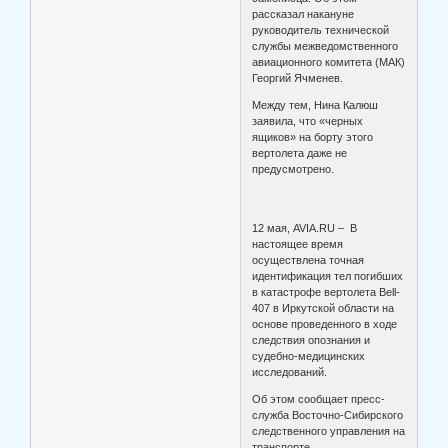
рассказал накануне
руководитель технической
службы межведомственного
авиационного комитета (МАК)
Георгий Ячменев.
Между тем, Нина Калюш
заявила, что «черных
ящиков» на борту этого
вертолета даже не
предусмотрено.
12 мая, AVIA.RU – В
настоящее время
осуществлена точная
идентификация тел погибших
в катастрофе вертолета Bell-
407 в Иркутской области на
основе проведенного в ходе
следствия опознания и
судебно-медицинских
исследований.
Об этом сообщает пресс-
служба Восточно-Сибирского
следственного управления на
транспорте.