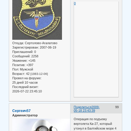
0
Откуда:
Сертолово-Агалатово
Зарегистрирован
: 2007-06-19
Приглашений:
0
Сообщений:
2258
Уважение:
+145
Позитив:
+397
Пол:
Мужской
Возраст:
42
[1983-12-06]
Провел на форуме:
25 дней 10 часов
Последний визит:
2026-07-22 23:45:10
Поделиться
2009-
99
Сергеич57
05-18 23:43:39
Администратор
Операция по подъему
вертолета Ка-27, который
утонул в Балтийском море 4