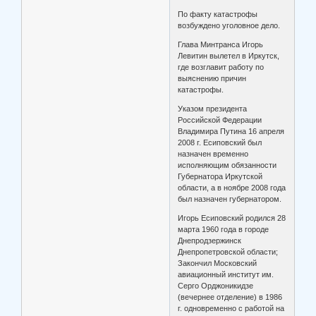
По факту катастрофы
возбуждено уголовное дело.
Глава Минтранса Игорь
Левитин вылетел в Иркутск,
где возглавит работу по
выяснению причин
катастрофы.
Указом президента
Российской Федерации
Владимира Путина 16 апреля
2008 г. Есиповский был
назначен временно
исполняющим обязанности
Губернатора Иркутской
области, а в ноябре 2008 года
был назначен губернатором.
Игорь Есиповский родился 28
марта 1960 года в городе
Днепродзержинск
Днепропетровской области;
Закончил Московский
авиационный институт им.
Серго Орджоникидзе
(вечернее отделение) в 1986
г. одновременно с работой на