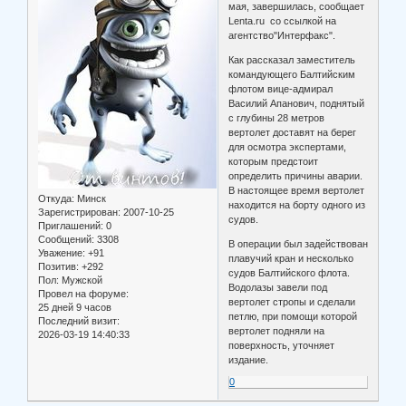
мая, завершилась, сообщает
Lenta.ru со ссылкой на
агентство"Интерфакс".
Как рассказал заместитель
командующего Балтийским
флотом вице-адмирал
Василий Апанович, поднятый
с глубины 28 метров
вертолет доставят на берег
для осмотра экспертами,
которым предстоит
определить причины аварии.
В настоящее время вертолет
Откуда:
Минск
находится на борту одного из
Зарегистрирован
: 2007-10-25
судов.
Приглашений:
0
Сообщений:
3308
В операции был задействован
Уважение:
+91
плавучий кран и несколько
Позитив:
+292
судов Балтийского флота.
Пол:
Мужской
Водолазы завели под
Провел на форуме:
вертолет стропы и сделали
25 дней 9 часов
петлю, при помощи которой
Последний визит:
вертолет подняли на
2026-03-19 14:40:33
поверхность, уточняет
издание.
0