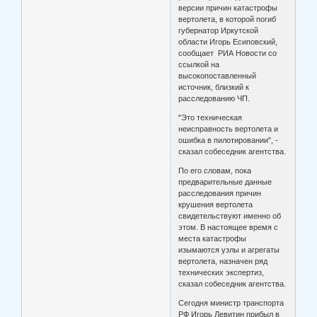
версии причин катастрофы
вертолета, в которой погиб
губернатор Иркутской
области Игорь Есиповский,
сообщает РИА Новости со
ссылкой на
высокопоставленный
источник, близкий к
расследованию ЧП.
"Это техническая
неисправность вертолета и
ошибка в пилотировании", -
сказал собеседник агентства.
По его словам, пока
предварительные данные
расследования причин
крушения вертолета
свидетельствуют именно об
этом. В настоящее время с
места катастрофы
изымаются узлы и агрегаты
вертолета, назначен ряд
технических экспертиз,
сказал собеседник агентства.
Сегодня министр транспорта
РФ Игорь Левитин прибыл в