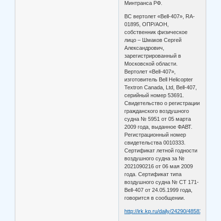
Минтранса РФ.
ВС вертолет «Bell-407», RA-
01895, ОПР/АОН,
собственник физическое
лицо – Шмаков Сергей
Александрович,
зарегистрированный в
Московской области.
Вертолет «Bell-407»,
изготовитель Bell Helicopter
Textron Canada, Ltd, Bell-407,
серийный номер 53691.
Свидетельство о регистрации
гражданского воздушного
судна № 5951 от 05 марта
2009 года, выданное ФАВТ.
Регистрационный номер
свидетельства 0010333.
Сертификат летной годности
воздушного судна за №
2021090216 от 06 мая 2009
года. Сертификат типа
воздушного судна № СТ 171-
Bell-407 от 24.05.1999 года,
говорится в сообщении.
http://irk.kp.ru/daily/24290/485833/undef