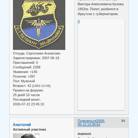
Виктора Алексеевича Кунова
1953гр. Пилот, разбился в
Иркутске с губернатором.
0
Откуда:
Сертолово-Агалатово
Зарегистрирован
: 2007-06-19
Приглашений:
0
Сообщений:
2258
Уважение:
+145
Позитив:
+397
Пол:
Мужской
Возраст:
42
[1983-12-06]
Провел на форуме:
25 дней 10 часов
Последний визит:
2026-07-22 23:45:10
Поделиться
2009-
94
Анатолий
05-12 13:39:54
Активный участник
mamont