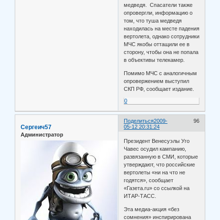
медведя. Спасатели также
опровергли, информацию о
том, что туша медведя
находилась на месте падения
вертолета, однако сотрудники
МЧС якобы оттащили ее в
сторону, чтобы она не попала
в объективы телекамер.
Помимо МЧС с аналогичным
опровержением выступил
СКП РФ, сообщает издание.
0
Поделиться
2009-
96
Сергеич57
05-12 20:31:24
Администратор
Президент Венесуэлы Уго
Чавес осудил кампанию,
развязанную в СМИ, которые
утверждают, что российские
вертолеты «ни на что не
годятся», сообщает
«Газета.ru» со ссылкой на
ИТАР-ТАСС.
Эта медиа-акция «без
сомнения» инспирирована