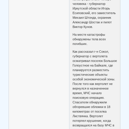
человека - губернатор
Иркутской области Игорь
Есиповский, его заместитель
Михаил Штонда, охранник
Александр Шостак и пилот
Виктор Кунов.
На месте катастрофы
обнаружены тела всех
погибших.
Как рассказал г-н Сокол,
губернатор c вертолета
осматривал поселок Большое
Голоустное на Байкале, где
планируется разместить
туристические объекты
особой экономической зоны.
После того как вертолет не
вернулся в назначенное
время, МЧС начало
поисковую операцию.
Спасатели обнаружили
обгоревшие обломки в 18
километрах от поселка
Листвянка. Вертолет
потерпел крушение, когда
возвращался на базу МЧС в