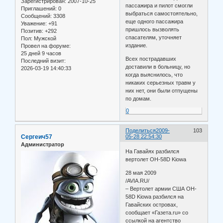
Зарегистрирован
: 2007-10-25
пассажира и пилот смогли
Приглашений:
0
выбраться самостоятельно,
Сообщений:
3308
еще одного пассажира
Уважение:
+91
пришлось вызволять
Позитив:
+292
спасателям, уточняет
Пол:
Мужской
издание.
Провел на форуме:
25 дней 9 часов
Всех пострадавших
Последний визит:
доставили в больницу, но
2026-03-19 14:40:33
когда выяснилось, что
никаких серьезных травм у
них нет, они были отпущены
по домам.
0
Поделиться
2009-
103
Сергеич57
05-28 22:54:30
Администратор
На Гавайях разбился
вертолет OH-58D Kiowa
28 мая 2009
/AVIA.RU/
– Вертолет армии США OH-
58D Kiowa разбился на
Гавайских островах,
сообщает «Газета.ru» со
ссылкой на агентство