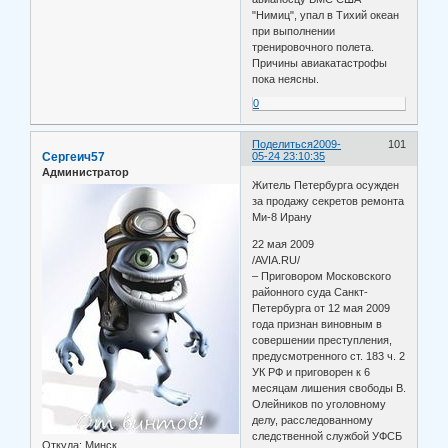
"Нимиц", упал в Тихий океан
при выполнении
тренировочного полета.
Причины авиакатастрофы
пока неясны.
0
Поделиться
2009-
101
Сергеич57
05-24 23:10:35
Администратор
Житель Петербурга осужден
за продажу секретов ремонта
Ми-8 Ирану
22 мая 2009
/AVIA.RU/
– Приговором Московского
районного суда Санкт-
Петербурга от 12 мая 2009
года признан виновным в
совершении преступления,
предусмотренного ст. 183 ч. 2
УК РФ и приговорен к 6
месяцам лишения свободы В.
Олейников по уголовному
делу, расследованному
следственной службой УФСБ
Откуда:
Минск