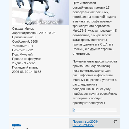
ЦРУ и является
оскорблением памяти 17
венесуэльских военных,
погибших на прошлой неделе
в авиакатастрофе военно-
транспортного вертолета
Откуда:
Минск
Ми-17В-5, указал президент. К
Зарегистрирован
: 2007-10-25
сожалению, в мире терпят
Приглашений:
0
катастрофы вертолеты,
Сообщений:
3308
производимые и в США, и в
Уважение:
+91
России, и в других странах,
Позитив:
+292
отметил он.
Пол:
Мужской
Провел на форуме:
Причины катастрофы которая
25 дней 9 часов
произошла неделю назад,
Последний визит:
пока не установлены, для
2026-03-19 14:40:33
расшифровки информации
«черных ящиков» и участия в
расследовании в
понедельник в Венесуэлу
прибывает группа российских
экспертов, сообщил
президент Венесуэлы.
0
Поделиться
2009-
97
щипа
05-12 22:41:27