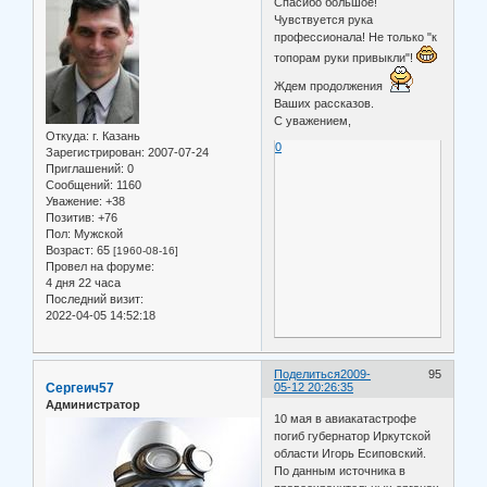
Спасибо большое!
Чувствуется рука
профессионала! Не только "к
топорам руки привыкли"!
Ждем продолжения
Ваших рассказов.
С уважением,
Откуда:
г. Казань
0
Зарегистрирован
: 2007-07-24
Приглашений:
0
Сообщений:
1160
Уважение:
+38
Позитив:
+76
Пол:
Мужской
Возраст:
65
[1960-08-16]
Провел на форуме:
4 дня 22 часа
Последний визит:
2022-04-05 14:52:18
Поделиться
2009-
95
Сергеич57
05-12 20:26:35
Администратор
10 мая в авиакатастрофе
погиб губернатор Иркутской
области Игорь Есиповский.
По данным источника в