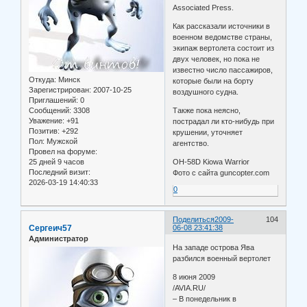
Associated Press.
Как рассказали источники в
военном ведомстве страны,
экипаж вертолета состоит из
двух человек, но пока не
известно число пассажиров,
Откуда:
Минск
которые были на борту
Зарегистрирован
: 2007-10-25
воздушного судна.
Приглашений:
0
Сообщений:
3308
Также пока неясно,
Уважение:
+91
пострадал ли кто-нибудь при
Позитив:
+292
крушении, уточняет
Пол:
Мужской
агентство.
Провел на форуме:
25 дней 9 часов
OH-58D Kiowa Warrior
Последний визит:
Фото с сайта guncopter.com
2026-03-19 14:40:33
0
Поделиться
2009-
104
Сергеич57
06-08 23:41:38
Администратор
На западе острова Ява
разбился военный вертолет
8 июня 2009
/AVIA.RU/
– В понедельник в