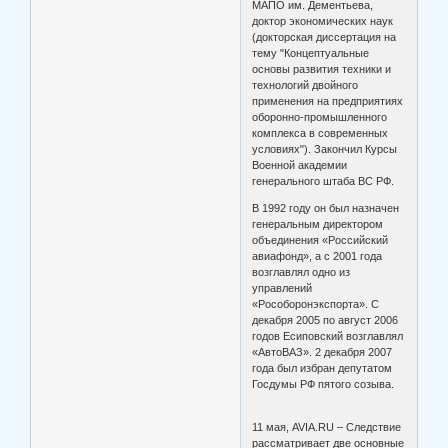
МАПО им. Дементьева,
доктор экономических наук
(докторская диссертация на
тему "Концептуальные
основы развития техники и
технологий двойного
применения на предприятиях
оборонно-промышленного
комплекса в современных
условиях"). Закончил Курсы
Военной академии
генерального штаба ВС РФ.
В 1992 году он был назначен
генеральным директором
объединения «Российский
авиафонд», а с 2001 года
возглавлял одно из
управлений
«Рособоронэкспорта». С
декабря 2005 по август 2006
годов Есиповский возглавлял
«АвтоВАЗ». 2 декабря 2007
года был избран депутатом
Госдумы РФ пятого созыва.
11 мая, AVIA.RU – Следствие
рассматривает две основные