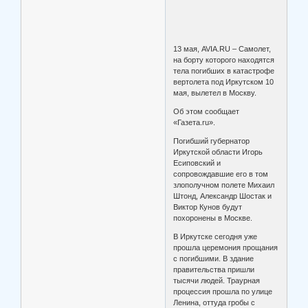
13 мая, AVIA.RU – Самолет,
на борту которого находятся
тела погибших в катастрофе
вертолета под Иркутском 10
мая, вылетел в Москву.
Об этом сообщает
«Газета.ru».
Погибший губернатор
Иркутской области Игорь
Есиповский и
сопровождавшие его в том
злополучном полете Михаил
Штонд, Александр Шостак и
Виктор Кунов будут
похоронены в Москве.
В Иркутске сегодня уже
прошла церемония прощания
с погибшими. В здание
правительства пришли
тысячи людей. Траурная
процессия прошла по улице
Ленина, оттуда гробы с