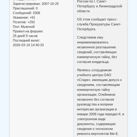
России по г. Санкт-
Зарегистрирован
: 2007-10-25
Петербургу и Ленинградской
Приглашений:
0
области.
Сообщений:
3308
Уважение:
+91
Об этом сообщает пресс-
Позитив:
+292
служба Прокуратуры Санкт-
Пол:
Мужской
Петербурга.
Провел на форуме:
25 дней 9 часов
Следствием ему
Последний визит:
инкриминировалось
2026-03-19 14:40:33
незаконное разглашение
сведений, составляющих
коммерческую тайну, без
согласия владельца.
Являясь сотрудником
учебного центра ОАО
«Спарк», имеющим допуск к
сведениям, составляющим
коммерческую тайну
организации, Олейников
незаконно без согласия
руководства и вопреки
интересам организации в
январе 2008 года передал К. в
электронном виде
документы, содержащие
сведения о технологии
ремонта вертолетов Ми-8,