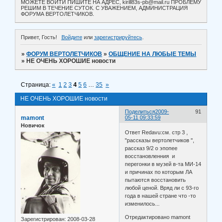
МОЖЕТЕ ВОЙТИ ПИШИТЕ НА АДРЕС, kirill83s-pb@mail.ru ПРОБЛЕМУ
РЕШИМ В ТЕЧЕНИЕ СУТОК. С УВАЖЕНИЕМ, АДМИНИСТРАЦИЯ
ФОРУМА ВЕРТОЛЕТЧИКОВ.
Привет, Гость!
Войдите
или
зарегистрируйтесь
.
»
ФОРУМ ВЕРТОЛЕТЧИКОВ
»
ОБЩЕНИЕ НА ЛЮБЫЕ ТЕМЫ
»
НЕ ОЧЕНЬ ХОРОШИЕ новости
Страница:
«
1
2
3
4
5
6
…
35
»
НЕ ОЧЕНЬ ХОРОШИЕ новости
Поделиться
2009-
91
mamont
05-11 09:33:59
Новичок
Ответ Redavu:см. стр 3 ,
"рассказы вертолетчиков ",
рассказ 9/2 о эпопее
восстановленния и
перегонки в музей в-та МИ-14
и причинах по которым ЛА
пытаются восстановить
любой ценой. Вряд ли с 93-го
года в нашей стране что -то
изменилось...
Отредактировано mamont
Зарегистрирован
: 2008-03-28