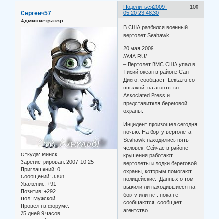
Поделиться
2009-
100
Сергеич57
05-20 23:48:30
Администратор
В США разбился военный
вертолет Seahawk
20 мая 2009
/AVIA.RU/
– Вертолет ВМС США упал в
Тихий океан в районе Сан-
Диего, сообщает Lenta.ru со
ссылкой на агентство
Associated Press и
представителя береговой
охраны.
Инцидент произошел сегодня
ночью. На борту вертолета
Seahawk находились пять
человек. Сейчас в районе
Откуда:
Минск
крушения работают
Зарегистрирован
: 2007-10-25
вертолеты и лодки береговой
Приглашений:
0
охраны, которым помогают
Сообщений:
3308
полицейские. Данных о том
Уважение:
+91
выжили ли находившиеся на
Позитив:
+292
борту или нет, пока не
Пол:
Мужской
сообщаются, сообщает
Провел на форуме:
агентство.
25 дней 9 часов