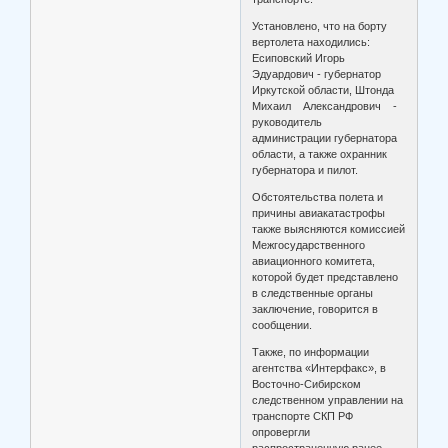
Установлено, что на борту
вертолета находились:
Есиповский Игорь
Эдуардович - губернатор
Иркутской области, Штонда
Михаил Александрович -
руководитель
администрации губернатора
области, а также охранник
губернатора и пилот.
Обстоятельства полета и
причины авиакатастрофы
также выясняются комиссией
Межгосударственного
авиационного комитета,
которой будет представлено
в следственные органы
заключение, говорится в
сообщении.
Также, по информации
агентства «Интерфакс», в
Восточно-Сибирском
следственном управлении на
транспорте СКП РФ
опровергли