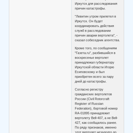
Иркутск для расследования
причин катастрофы.
"Левитин утром прилетел в
Иркутск. Он будет
координировать действия
служб в расследовании
причин аварии вертолета", -
сказал собеседник агентства.
Кроме того, по сообщениям
"Газета.ru", разбившийся в
воскресенье вертолет
принадлежал губернатору
Иркутской области Игорю
Есиповскому и был
приобретен всего за пару
дней до катастрофы.
Согласно регистру
гражданских вертолетов
России (Civil Rotorcraft
Register of Russian
Federation), бортовой номер
RA-01895 принадлежит
вертолету Bell-407, а не Bell-
427, как сообщалось ранее.
По ряду признаков, именно
этот вертолет незадолго до