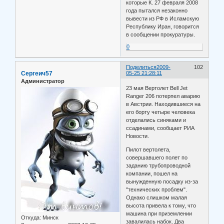
которые К. 27 февраля 2008
года пытался незаконно
вывести из РФ в Исламскую
Республику Иран, говорится
в сообщении прокуратуры.
0
Поделиться
2009-
102
Сергеич57
05-25 21:28:11
Администратор
23 мая Вертолет Bell Jet
Ranger 206 потерпел аварию
в Австрии. Находившиеся на
его борту четыре человека
отделались синяками и
ссадинами, сообщает РИА
Новости.
Пилот вертолета,
совершавшего полет по
заданию трубопроводной
компании, пошел на
вынужденную посадку из-за
"технических проблем".
Однако слишком малая
высота привела к тому, что
машина при приземлении
Откуда:
Минск
завалилась набок. Два