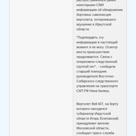
распространенную ранее
некоторыми СМИ
информацию об обнаружении
бортовых самописцев
вертолета, потерпевшего
крушение в Иркутской
области.
"Подтвердить эту
информацию в настоящий
момент я не могу. Осмотр
места происшествия
продолжается. Связи с
оперативно-следственной
группой нет", - сообщила
старший помощник
руководителя Восточно-
Сибирского следственного
управления на транспорте
СКП РФ Нина Калюш.
Вертолет Bell 407, на борту
которого находился
губернатор Икрутской
области Игорь Есиповский,
принадлежит жителю
Московской области,
сообщает пресс-служба