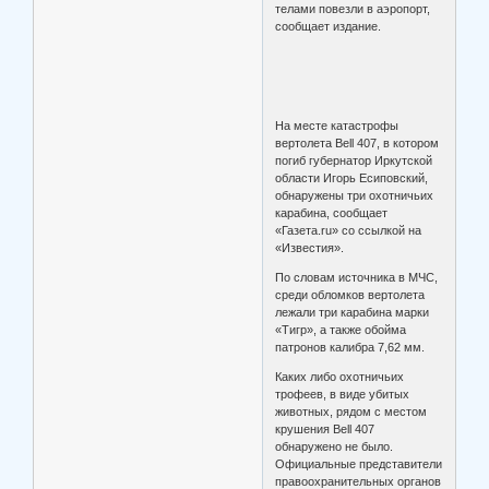
телами повезли в аэропорт,
сообщает издание.
На месте катастрофы
вертолета Bell 407, в котором
погиб губернатор Иркутской
области Игорь Есиповский,
обнаружены три охотничьих
карабина, сообщает
«Газета.ru» со ссылкой на
«Известия».
По словам источника в МЧС,
среди обломков вертолета
лежали три карабина марки
«Тигр», а также обойма
патронов калибра 7,62 мм.
Каких либо охотничьих
трофеев, в виде убитых
животных, рядом с местом
крушения Bell 407
обнаружено не было.
Официальные представители
правоохранительных органов