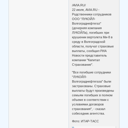
/AVIA.RU/
22 июля, AVIA.RU -
Родственники сотрудников
ООО "ЛУКОЙЛ-
Волгограднефтегаз"
(дочерняя компания
ЛУКОЙЛа), погибших при
крушении вертолета Ми-8 в
среду в Волгоградской
области, получат страховые
выплаты, сообщил РИА
Новости представитель
компании "Капитал
Страхование".
"Все погибшие сотрудники
"ЛУКОЙЛ-
Волгограднефтегаза" были
застрахованы. Страховые
выплаты будут произведены
семьям погибших в полном
объеме в соответствии с
условиями договоров
страхования", - сказал
собеседник агентства.
Фото: ИТАР-ТАСС
0