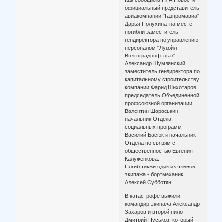
официальный представитель
авиакомпании "Газпромавиа"
Дарья Полухина, на месте
погибли заместитель
гендиректора по управлению
персоналом "Лукойл-
Волгограднефтегаз"
Александр Шумлянский,
заместитель гендиректора по
капитальному строительству
компании Фарид Шихотаров,
председатель Объединенной
профсоюзной организации
Валентин Шараськин,
начальник Отдела
социальных программ
Василий Басюк и начальник
Отдела по связям с
общественностью Евгения
Калуженкова.
Погиб также один из членов
экипажа - бортмеханик
Алексей Субботин.
В катастрофе выжили
командир экипажа Александр
Захаров и второй пилот
Дмитрий Пуськов, который