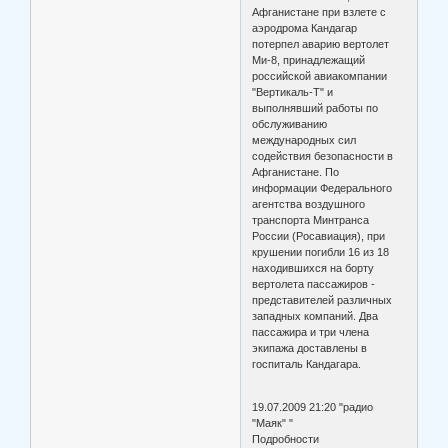
Афганистане при взлете с
аэродрома Кандагар
потерпел аварию вертолет
Ми-8, принадлежащий
российской авиакомпании
"Вертикаль-Т" и
выполнявший работы по
обслуживанию
международных сил
содействия безопасности в
Афганистане. По
информации Федерального
агентства воздушного
транспорта Минтранса
России (Росавиация), при
крушении погибли 16 из 18
находившихся на борту
вертолета пассажиров -
представителей различных
западных компаний. Два
пассажира и три члена
экипажа доставлены в
госпиталь Кандагара.
19.07.2009 21:20 "радио
"Маяк" "
Подробности