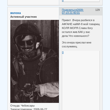
Поделиться
2009-
129
волоха
07-23 21:40:01
Активный участник
Привет .Вчера разбился в
АФГАНЕ наМИ-8 мой товарищ
КОЛЯ МОРЯ.Слава богу
остался жив.КАК у вас
дела.Что новенького?
Это вчера прислал мне
сослуживец.
0
Откуда:
Чебоксары
Зарегистрирован
: 2008-06-27