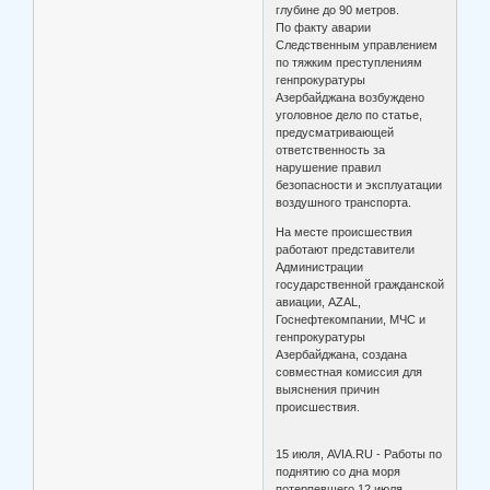
глубине до 90 метров.
По факту аварии
Следственным управлением
по тяжким преступлениям
генпрокуратуры
Азербайджана возбуждено
уголовное дело по статье,
предусматривающей
ответственность за
нарушение правил
безопасности и эксплуатации
воздушного транспорта.
На месте происшествия
работают представители
Администрации
государственной гражданской
авиации, AZAL,
Госнефтекомпании, МЧС и
генпрокуратуры
Азербайджана, создана
совместная комиссия для
выяснения причин
происшествия.
15 июля, AVIA.RU - Работы по
поднятию со дна моря
потерпевшего 12 июля