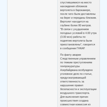
спустившимися на место
нахождения обломков
вертолета в барокамере,
после чего были доставлены
на берег и переданы близким.
Вертолет находится на
глубине более 80 метров.
"В связи с ухудшением
погодных условий в 4.00 утра
(3.00 мск) работы по
поднятию вертолета были
приостановлены", говорится
в сообщении ГНКАР.
По факту аварии
Следственным управлением
по тяжким преступлениям
генпрокуратуры
Азербайджана возбуждено
уголовное дело по статье,
предусматривающей
ответственность за
нарушение правил
безопасности и эксплуатации
воздушного транспорта.
Для выяснения причин
происшествия создана
совместная комиссия из