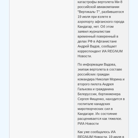
катастрофы вертолета Ми-8
российской авиакомпании
"Вертикаль-Т", разбившегося
19 июля при взлете в
аэропорту афганского города
Кандагар, нет. Об этом
заявил журналистам
временный поверенный в
делах РФ в Афганистане
Андрей Вадов, сообщает
корреспондент ИА REGNUM
Новости.
По информации Вадова,
экипаж вертолета в составе
российских граждан
командира Николая Морина и
второго пилота Андрея
Галькова и гражданина
Белоруссии, бортинженера
Сергея Фищенко, находится в
госпитале канадских
миротворческих сил в
Кандагаре. Их состояние
расценивается как тяжелое.
РИА Новости
Как уже сообщалось ИА
REGNUM Новости, 19 июля в