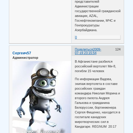
представителей
Администрации
государственной гражданской
авиации, AZAL,
Госнефтекомпании, МЧС и
Генпрокуратуры
Азербайджана.
0
Поделиться
2009-
124
Сергеич57
07-19 23:15:54
Администратор
В Афганистане разбился
российский вертолет Ми-8,
погибли 15 человек
По информации Вадова,
экипаж вертолета в составе
российских граждан
командира Николая Морина и
второго пилота Андрея
Галькова и гражданина
Белоруссии, бортинженера
Сергея Фищенко, находится в
госпитале канадских
миротворческих сил в
Кандагаре. REGNUM 20:17