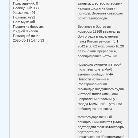
данным, шестеро из восьми
Приглашений:
0
Сообщений:
3308
находившихся на борту
Уважение:
+91
погибли. Вертолет совершал
Позитив:
+292
облет газопровода.
Пол:
Мужской
Вертолет с бортовым
Провел на форуме:
25 дней 9 часов
номером 22968 вылетел из
Последний визит:
Волгограда в населенный
2026-03-19 14:40:33
пункт Котово рейсом ГЗП
9542 в 08.02 мск, около 10.20
связь с ним прервалась,
сообщил ранее источник.
Командир экипажа и второй
пилот вертолета Ми-8
выжили, сообщил РИА
Новости источник в
Росаэронавигации.
"Командир воздушного судна
и второй пилот живы, они
направлены в больницу
города Камышин", - уточнил
собеседник агентства.
Межгосударственный
авиационный комитет (МАК)
подтвердил факт катастрофы
вертолета Ми-8
авиакомпании "Газпромавиа"