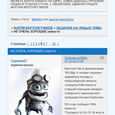
МОЖЕТЕ ВОЙТИ ПИШИТЕ НА АДРЕС, kirill83s-pb@mail.ru ПРОБЛЕМУ
РЕШИМ В ТЕЧЕНИЕ СУТОК. С УВАЖЕНИЕМ, АДМИНИСТРАЦИЯ
ФОРУМА ВЕРТОЛЕТЧИКОВ.
Привет, Гость!
Войдите
или
зарегистрируйтесь
.
»
ФОРУМ ВЕРТОЛЕТЧИКОВ
»
ОБЩЕНИЕ НА ЛЮБЫЕ ТЕМЫ
»
НЕ ОЧЕНЬ ХОРОШИЕ новости
Страница:
«
1
2
3
4
5
6
7
…
35
»
НЕ ОЧЕНЬ ХОРОШИЕ новости
Поделиться
2009-
121
Сергеич57
07-10 01:17:40
Администратор
Вертолет Ми-8 авиакомпании
"ЮтЭйр" в четверг произвел
аварийную посадку в
Новосибирской области,
сообщила РИА Новости
старший помощник Западно-
Сибирского транспортного
прокурора Оксана Горбунова.
Об этом сообщает РИА
Новости.
"Сегодня в 14.16 (11.16 мск) в