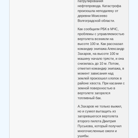
патрулирования
нефтепровода. Катастрофа
произошла неподалеку от
деревни Моисеево
Волгоградской области.
Как сообщили РБК в МЧС,
проблемы с управляемостью
вертолета возникли на
высоте 100 м. Как рассказал
командир экипажа Александр
Захаров, на высоте 100 м
машину начало трясти, и она
снизилась до 10 м. Потом,
отметил командир экипажа, в
момент зависания над
землей произошел хлопок в
районе хвоста. При касании с
земной поверхностью в
вертолете загорелся
топливный бак.
А.Захаров не только выжил,
но и сумел вытащить из
загоревшегося вертолета
второго пилота Дмитрия
Пуськова, который получил
многочисленные ожоги и
ушибы.