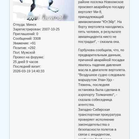
районе поселка Новоомское
произвел аварийную посадку
вертолет Ми-8,
принадлежащий
авиакомпании "ЮтЭйр". На
Откуда:
Минск
борту вертолета находились
Зарегистрирован
: 2007-10-25
пять человек, в результате
Приглашений:
0
авиаинцидента никто не
Сообщений:
3308
пострадал", - сказала она.
Уважение:
+91
Позитив:
+292
Горбунова сообщила, что, по
Пол:
Мужской
предварительным данным,
Провел на форуме:
причиной аварийной посадки
25 дней 9 часов
явилось падение давления
Последний визит:
масла в двигателе вертолета.
2026-03-19 14:40:33
"Воздушное судно следовало
маршрутом Улан-Удэ -
Тюмень, последняя
остановка была сделана в
аэропорту Толмачево", -
сказала собеседница
агентства.
Западно-Сибирская
транспортная прокуратура
проверяет исполнение
законодательства о
безопасности полетов в
связи с инцидентом,