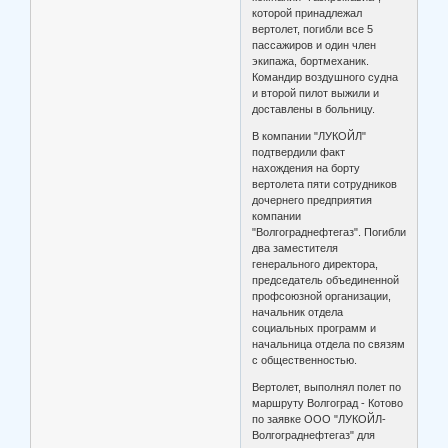
которой принадлежал
вертолет, погибли все 5
пассажиров и один член
экипажа, бортмеханик.
Командир воздушного судна
и второй пилот выжили и
доставлены в больницу.
В компании "ЛУКОЙЛ"
подтвердили факт
нахождения на борту
вертолета пяти сотрудников
дочернего предприятия
компании
"Волгограднефтегаз". Погибли
два заместителя
генерального директора,
председатель объединенной
профсоюзной организации,
начальник отдела
социальных программ и
начальница отдела по связям
с общественностью.
Вертолет, выполнял полет по
маршруту Волгоград - Котово
по заявке ООО "ЛУКОЙЛ-
Волгограднефтегаз" для