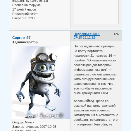
Возраст:
67
[1959-06-14]
Провел на форуме:
17 дней 7 часов
Последний визит:
Вчера 17:02:38
Поделиться
2009-
126
Сергеич57
07-20 23:12:22
Администратор
По последней информации,
на борту вертолета
находился 21 человек, 16 —
погибли. "О национальности
пассажиров достоверной
информации пока нет", —
сказал российский дипломат,
комментируя появившиеся
ранее сведения о том, что
все погибшие пассажиры
были гражданами США.
Ассошиэйтед Пресс со
ссылкой на представителей
американского военного
командования в Афганистане
сообщает: свидетельств того,
Откуда:
Минск
что вертолет был сбит, нет.
Зарегистрирован
: 2007-10-25
Приглашений:
0