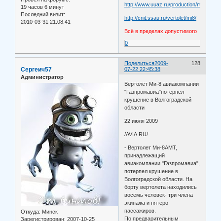
http://www.uuaz.ru/production/mi171/mi1
19 часов 6 минут
Последний визит:
http://cnit.ssau.ru/vertolet/mi8/
2010-03-31 21:08:41
Всё в пределах допустимого
0
Поделиться
2009-
128
Сергеич57
07-22 22:45:38
Администратор
Вертолет Ми-8 авиакомпании
"Газпромавиа"потерпел
крушение в Волгоградской
области
22 июля 2009
/AVIA.RU/
- Вертолет Ми-8АМТ,
принадлежащий
авиакомпании "Газпромавиа",
потерпел крушение в
Волгоградской области. На
борту вертолета находились
восемь человек- три члена
экипажа и пятеро
пассажиров.
Откуда:
Минск
По предварительным
Зарегистрирован
: 2007-10-25