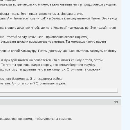
В подъезде встречаешься с мужем, важно киваешь ему и продолжаешь уходить.
фекта - ноль. Это - отказ гидросистемы. Или двигателя.
роша! А у Нинки все получится!" - и бежишь к вышеуказанной Нинке. Это - уход
пать еще с десятью, чтобы догнать Козлова!" - думаешь ты. Это - флайт план
я - третий за эту ночь". Это - присвоение сквока (squawk).
бе открывает шкаф и подозрительно смотрит. Ты мямлишь что-то насчет
ваешь с собой Камасутру. Потом долго мучаешься, пытаясь закинусь ее пятку
- и муж действительно появляется. Он снимает ее ногу с тебя, потом
 То, что ты кричишь, падая сверху, это сигнал бедствия mayday.
адо, поэтому ты думаешь, что и так сгодится. Это - полет в сложных
 немного беременна. Это - задержка рейса.
летают. А что ты хотел? Это авиация, мужик!
93
омешали лишнее время, чтобы успеть на самолет.