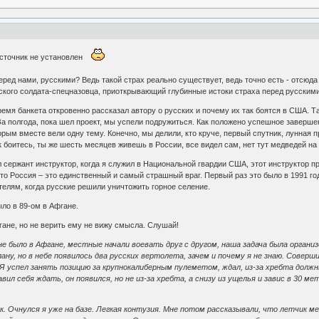
источник не установлен
ред нами, русскими? Ведь такой страх реально существует, ведь точно есть - отсюд
кого солдата-спецназовца, приоткрывающий глубинные истоки страха перед русскими. 
ремя банкета откровенно рассказал автору о русских и почему их так боятся в США. 
а полгода, пока шел проект, мы успели подружиться. Как положено успешное завершен
рым вместе вели одну тему. Конечно, мы делили, кто круче, первый спутник, лунная п
 боитесь, ты же шесть месяцев живешь в России, все видел сам, нет тут медведей на 
 сержант инструктор, когда я служил в Национальной гвардии США, этот инструктор про
что Россия – это единственный и самый страшный враг. Первый раз это было в 1991 го
елям, когда русские решили уничтожить горное селение.
ыло в 89-ом в Афгане.
гане, но не верить ему не вижу смысла. Слушай!
 не было в Афгане, местные начали воевать друг с другом, наша задача была орга
ану, но в небе появилось два русских вертолета, зачем и почему я не знаю. Соверш
 Я успел занять позицию за крупнокалиберным пулеметом, ждал, из-за хребта долж
вил себя ждать, он появился, но не из-за хребта, а снизу из ущелья и завис в 30 ме
ик. Очнулся я уже на базе. Легкая контузия. Мне потом рассказывали, что летчик 