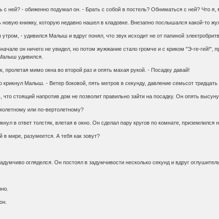
ть с ней? - обиженно подумал он. - Брать с собой в постель? Обниматься с ней? Что я
ь новую книжку, которую недавно нашел в кладовке. Внезапно послышался какой-то ж
я утром, - удивился Малыш и вдруг понял, что звук исходит не от папиной электробритв
начале он ничего не увидел, но потом жужжание стало громче и с криком "Э-ге-гей!",
 Малыш удивился.
як, пролетая мимо окна во второй раз и опять махая рукой. - Посадку давай!
ко крикнул Малыш. - Ветер боковой, пять метров в секунду, давление семьсот тридцать т
, что стоящий напротив дом не позволит правильно зайти на посадку. Он опять высунул
самолетному или по-вертолетному?
рикнул в ответ толстяк, влетая в окно. Он сделал пару кругов по комнате, приземлился 
й в мире, разумеется. А тебя как зовут?
 задумчиво огляделся. Он постоял в задумчивости несколько секунд и вдруг оглушитель
нно.
он.