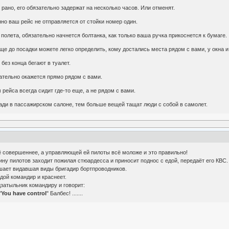
рано, его обязательно задержат на несколько часов. Или отменят.
нно ваш рейс не отправляется от стойки номер один.
полета, обязательно начнется болтанка, как только ваша ручка прикоснется к бумаге.
еще до посадки можете легко определить, кому достались места рядом с вами, у окна 
 без конца бегают в туалет.
ательно окажется прямо рядом с вами.
рейса всегда сидит где-то еще, а не рядом с вами.
ади в пассажирском салоне, тем больше вещей тащат люди с собой в самолет.
сё совершеннее, а управляющей ей пилоты всё моложе и это правильно!
ну пилотов заходит пожилая стюардесса и приносит поднос с едой, передаёт его КВС.
ашает видавшая виды бригадир бортпроводников.
дой командир и краснеет.
атыльник командиру и говорит:
"
You have control
" Балбес! .......