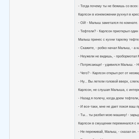
- Тогда почему ты не бежишь со всех 
Карлсон в изнеможении рухнул в крес
- Ой! - Малыш заметался по комнате. 
- Тефтели? - Карлсон приоткрыл один 
Малыш принес с кухни тарелку тефтел
- Скажите, - робко начал Малыш, - а к
- Неужели не видишь, - пробормотал 
- Потрясающе! - удивился Малыш. - Н
- Чего? - Карлсон открыл рот от неож
- Ну... Вы летели головой вверх, сле
Карлсон, не слушая Малыша, с интере
- Назад я полечу, когда доем тефтели
- И все-таки, мне не дает покоя ваш 
- Ты... ты разбил мою машину! - зарыд
Карлсон в смущении переминался с но
- Не переживай, Малыш, - сказал он. 