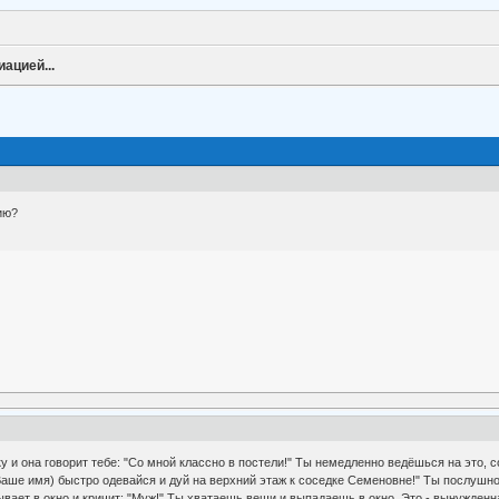
ацией...
ию?
у и она говорит тебе: "Со мной классно в постели!" Ты немедленно ведёшься на это, 
(Ваше имя) быстро одевайся и дуй на верхний этаж к соседке Семеновне!" Ты послушн
ывает в окно и кричит: "Муж!" Ты хватаешь вещи и выпадаешь в окно. Это - вынужденн