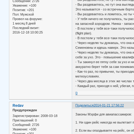
Сообщений:
2726
- Вы раздеваетесь, но тут она выгля
Уважение:
+100
Это называется - со встречным борт
Позитив:
+201
- Вы раздеваетесь и ложитесь, но ты 
Пол:
Мужской
Провел на форуме:
- У тебя ничего не получилось, ты ра
1 месяц 8 дней
на запасной аэродром. Нинка - запасн
Последний визит:
- В постели у тебя все-таки получил
2016-12-18 10:00:25
(flight plan).
- В постели у тебя все-таки получило
- Через неделю ты думаешь, что она 
Семеновны и идешь наверх. Это назыв
- Через неделю ты думаешь, что она 
себе за ухо. Это - повышение квалиф
- Ты закинул ее пятку себе за ухо и 
аккуратно берет тебя за сам понимаеш
- Как-то раз, по привычке, ты приходи
метеоусловиях.
- Через два месяца в этих же числах 
- Каждый раз, приходя к ней, убегая,
0
Redav
Поделиться
2014-01-21 17:56:22
Предупрежден
Законы Мэрфи для авиапассажиров:
Зарегистрирован
: 2008-03-18
Приглашений:
0
1. Ни один рейс никогда не вылетает
Сообщений:
2726
Уважение:
+100
2. Если вы опаздываете на рейс, он 
Позитив:
+201