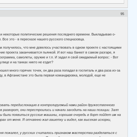
95
а и некоторые политические решения последнего времени. Выкладываю о-
Все это - в пересказе нашего русского спецназовца.
Так получилось, что мне довелось участвовать в одном проекте с настоящими
ие проекта заканчивается пьянкой. И вот наш банкет в самом разгаре, я
рограмма, самолеты, оружие и т.п. И задал я свой ожидаемый вопрос: - Вот
улице и на танках никто не ездит?
шел много горячих точек, он два раза попадал в госпиталь и два раза из-за
ду, в Афганистане это была первая командировка, молодой, еще не
низовать передислокацию в контролируемый нами район дружественного
ив разворот, они перестроились и начали заходить на наши позиции. Залп
ны были появиться русские машины, хорошая очередь в борт пойдет им на
трах от меня. Я отчаянно жал гашетку и видел, как высекая искорки,
меня пожалел, у русских считалось признаком мастерства разделаться с