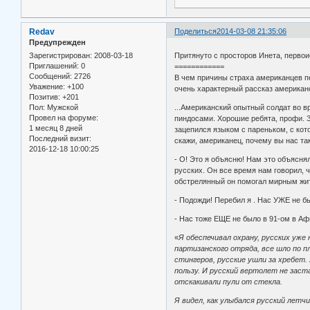
Redav
Поделиться
2014-03-08 21:35:06
Предупрежден
Зарегистрирован
: 2008-03-18
Притянуто с просторов Инета, перво
Приглашений:
0
============
Сообщений:
2726
В чем причины страха американцев пе
Уважение:
+100
очень характерный рассказ американс
Позитив:
+201
Пол:
Мужской
...Американский опытный солдат во в
Провел на форуме:
пиндосами. Хорошие ребята, профи. З
1 месяц 8 дней
зацепился языком с пареньком, с кото
Последний визит:
скажи, американец, почему вы нас так
2016-12-18 10:00:25
- О! Это я объясню! Нам это объяснял
русских. Он все время нам говорил, 
обстрелянный он помогал мирным жит
- Подожди! Перебил я . Нас УЖЕ не б
- Нас тоже ЕЩЕ не было в 91-ом в Аф
«
Я обеспечивал охрану, русских уже
партизанского отряда, все шло по пл
стингеров, русские ушли за хребет.
пользу. И русский вертолет не заста
отскакивали пули от стекла.
Я видел, как улыбался русский летч