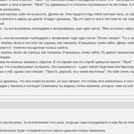
дывает в окно и кричит: "Муж!" Ты одеваешься и степенно спускаешься по лестнице. 
ом разошлись.
чувствуешь себя не на высоте. Далеко не. Она трудится над тобой полтора часа, но эф
сстроился и идешь до домой. И вдруг думаешь: "Да это просто она в постели не так хо
ой.
ось, ты вытаскиваешь календарик и зачеркиваешь еще одно число. "Мне осталось перес
сь, она вытаскивает календарик и зачеркивает еще одно число. Потом говорит: "Ты у мен
и впрямь была в постели так хороша, как говорила. И решаешь снова зайти. Дверь те
ается - взлетно-посадочная полоса занята.
и впрямь была так хороша, как говорила. И решаешь снова зайти. По дороге прихваты
икации.
никак не можешь выкинуть обратно. В это время она по старой привычке кричит: "Муж!" 
ь что и выбрасывает за балкон. Это называется - судно терпит бедствие или hijacking.
шь к ней, однако она говорит: "Прости, дорогой, но у меня месячные". Но тебе очень н
ты думаешь, что она снова не может, но она говорит, что теперь все изменилось и она
 падая с балкона и посещая Семеновну ты видишь толпы мужиков, которые тоже на ней 
 по расписанию. За исключением того раза, когда вы сами опаздываете и вам бы не п
обязательно будет отправляться из самого дальнего конца терминала.