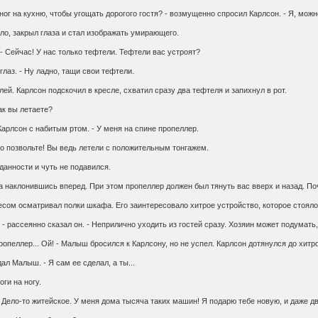
ног на кухню, чтобы угощать дорогого гостя? - возмущенно спросил Карлсон. - Я, можно
ло, закрыл глаза и стал изображать умирающего.
- Сейчас! У нас только тефтели. Тефтели вас устроят?
глаз. - Ну ладно, тащи свои тефтели.
ей. Карлсон подскочил в кресле, схватил сразу два тефтеля и запихнул в рот.
ак вы летаете?
Карлсон с набитым ртом. - У меня на спине пропеллер.
о позвольте! Вы ведь летели с положительным тонгажем.
иданности и чуть не подавился.
гка наклонившись вперед. При этом пропеллер должен был тянуть вас вверх и назад. По
сом осматривал полки шкафа. Его заинтересовало хитрое устройство, которое стояло
, - рассеянно сказал он. - Неприлично уходить из гостей сразу. Хозяин может подумат
пропеллер... Ой! - Малыш бросился к Карлсону, но не успел. Карлсон дотянулся до хит
ал Малыш. - Я сам ее сделал, а ты...
ги на ногу.
- Дело-то житейское. У меня дома тысяча таких машин! Я подарю тебе новую, и даже дв