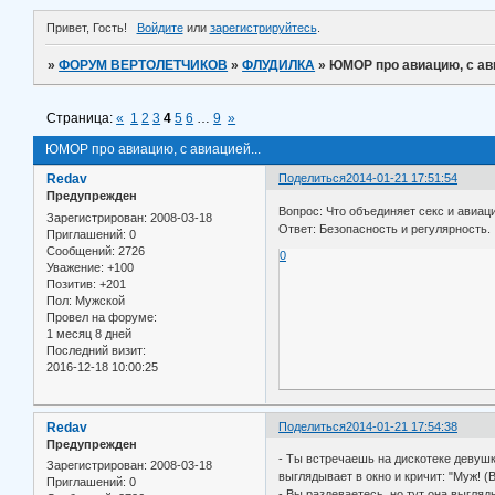
Привет, Гость!
Войдите
или
зарегистрируйтесь
.
»
ФОРУМ ВЕРТОЛЕТЧИКОВ
»
ФЛУДИЛКА
»
ЮМОР про авиацию, с ави
Страница:
«
1
2
3
4
5
6
…
9
»
ЮМОР про авиацию, с авиацией...
Redav
Поделиться
2014-01-21 17:51:54
Предупрежден
Вопрос: Что объединяет секс и авиац
Зарегистрирован
: 2008-03-18
Ответ: Безопасность и регулярность.
Приглашений:
0
Сообщений:
2726
0
Уважение:
+100
Позитив:
+201
Пол:
Мужской
Провел на форуме:
1 месяц 8 дней
Последний визит:
2016-12-18 10:00:25
Redav
Поделиться
2014-01-21 17:54:38
Предупрежден
- Ты встречаешь на дискотеке девушк
Зарегистрирован
: 2008-03-18
выглядывает в окно и кричит: "Муж! 
Приглашений:
0
- Вы раздеваетесь, но тут она выгляд