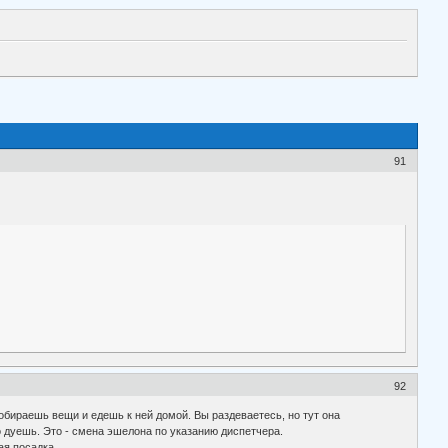
91
92
собираешь вещи и едешь к ней домой. Вы раздеваетесь, но тут она
о дуешь. Это - смена эшелона по указанию диспетчера.
ая посадка.