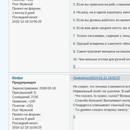
Пол:
Мужской
3. Если вы приехали на рейс слишком 
Провел на форуме:
4. Ни разу, ни в одном аэропорту име
1 месяц 8 дней
Последний визит:
5. Если вы должны работать во время 
2016-12-18 10:00:25
6. Если вам дали среднее место, вы 
7. Только пассажиры, сидящие у окна,
8. Орущий младенец в самолете обяз
9. Самая красивая женщина на вашем 
10. Чем меньше отсеки для ручной кл
0
Redav
Поделиться
2014-01-21 18:02:37
Предупрежден
Не секрет, что техника становится в
Зарегистрирован
: 2008-03-18
Нормальный полёт на эшелоне. В каби
Приглашений:
0
- Что сказать то нужно, сынок? Вопр
Сообщений:
2726
- Спасибо большое! Выпаливает моло
Уважение:
+100
Стюардесса отвешивает смачный подз
Позитив:
+201
- Ты должен сказать второму пилоту: 
Пол:
Мужской
Провел на форуме:
0
1 месяц 8 дней
Последний визит:
2016-12-18 10:00:25