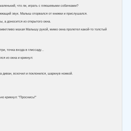
, маленький, что ли, играть с плюшевыми собачками?
ужжащий звук. Малыш оторвался от книжки и прислушался.
ы, а доносится из открытого окна.
 приветливо махая Малышу рукой, мимо окна пролетел какой-то толстый
ри, точка входа в глиссаду...
ся из окна и крикнул:
на диван, вскочил и поклонился, шаркнув ножкой.
но крикнул: "Проснись!"