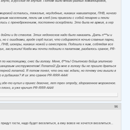
глупо, а русские не глупые. Потом было много разных командировок,
мировой остались, тяжелые, неудобные, никаких навигаторов, ПНВ, ничего
ирным населением, пекли им хлеб (они привезли с собой пекарню и пекли
ились с пренебрежением, постоянно оскорбляли. Это была не армия, а хер
 дойти и до стволов. Этих недоносков надо было наказать. Дать п***ы и
и, но с ошибками, вроде серб писал, что собираются ночью славные парни,
ПНВ, шокеры, никаких ножей и огнестрела. Подошли к ним, соблюдая все
их, заслужили! Когда мы почти подошли к палаткам, раздалось сраное, РЯ-
л по настоящему, снес бы голову. Меня, б**ть! Опытного бойца элитного
-шанцевым инструментом! Лопатой! Да мне в голову бы не пришло драться
перной лопатой. Я потом понял, что они нас ждали, но почему они вышли в
ко в рубашках? И их это сраное РЯ-ЯЯЯ-ААА!
 где-то купил и принес девочке, лет трех отроду, здоровенное мороженое.
т плохо, а уже кричит РЯ-ЯЯЯ-ААА!
96
ридут гости, надо будет веселиться, а ему вовсе не хочется веселиться...