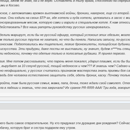
йца, зачем не знаю, да и не верю. Оставлять в тылу врага, способного на сюрприз 
ими в Косово.
сков, с автоматами времен вьетнамской войны, броники, наверное, еще со второй 
ник. Они ездили на своих БТР-ах, где хотели и куда хотели, целовались в засос с м
 консервированным мясом, которую сами и варили в специальном котле. К нам относ
одействовать? Все наши рапорты руководству русских игнорировались.
оделили маршрут, если бы не русский офицер, который успокоил этих обезьян, могло
м только русских трупов не хватало, но что бы поняли. Написали записку, по-русск
оноскам. Подготовились мы тщательно, легкие бронежилеты, полицейские дубинки, 
 искусства. Эти придурки, даже посты не выставили, ну значит, будем п****ть спящ
ти недоноски, почему-то одетые только в полосатые рубашки. Я принял первого.
узия. Мне потом рассказывали, что парень меня пожалел, ударил плашмя, если бы би
 вырубает за 10 секунд русский, тощий недоносок и чем??? И знаешь чем? Садово
 но неофициально, у русских считалось признаком мастерства знать приемы боя са
 ведь для человека естественно защитить себя, одеть броник, каску. Почему толь
ройта, там была русская семья, мама, папа, дочка, тоже ждали свой самолет. Отец
ла в ладоши и знаешь, что она закричала? Их сраное РЯ-ЯЯЯ-ААА! Три года, говори
его было самое отвратительное. Ну кто придумал эти дурацкие дни рождения? Сейчас п
ачку, которую брат и сестра подарили ему утром.