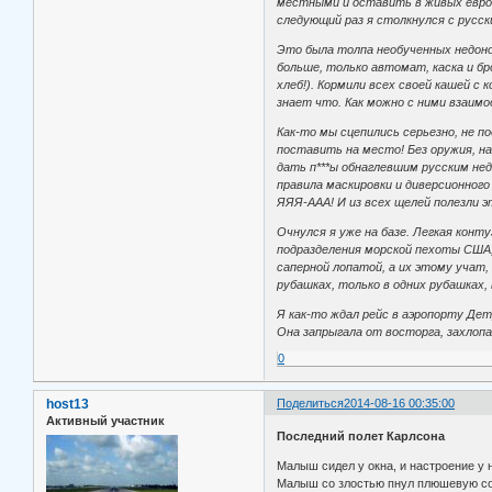
местными и оставить в живых европе
следующий раз я столкнулся с русск
Это была толпа необученных недоно
больше, только автомат, каска и бро
хлеб!). Кормили всех своей кашей с
знает что. Как можно с ними взаим
Как-то мы сцепились серьезно, не п
поставить на место! Без оружия, на
дать п***ы обнаглевшим русским нед
правила маскировки и диверсионного
ЯЯЯ-ААА! И из всех щелей полезли э
Очнулся я уже на базе. Легкая конт
подразделения морской пехоты США,
саперной лопатой, а их этому учат,
рубашках, только в одних рубашках,
Я как-то ждал рейс в аэропорту Дет
Она запрыгала от восторга, захлопа
0
host13
Поделиться
2014-08-16 00:35:00
Активный участник
Последний полет Карлсона
Малыш сидел у окна, и настроение у н
Малыш со злостью пнул плюшевую соб