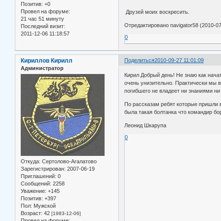
Позитив:
+0
Там
Провел на форуме:
Друзей моих воскресит
21 час 51 минуту
Отредактировано navigator58 (2010-07
Последний визит:
2011-12-06 11:18:57
0
Кириллов Кирилл
Поделиться
2010-09-27 11:01:09
Администратор
Кирил Добрый день! Не знаю как начат
очень унизительно. Практически мы в
погибшего не владеет ни знаниями ни
По рассказам ребят которые пришли 
была такая болтанка что командир бор
Леонид Шкарупа
0
Откуда:
Сертолово-Агалатово
Зарегистрирован
: 2007-06-19
Приглашений:
0
Сообщений:
2258
Уважение:
+145
Позитив:
+397
Пол:
Мужской
Возраст:
42
[1983-12-06]
Провел на форуме: