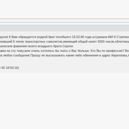
упа! К Вам обращается родной брат погибшего 16.02.80 года штурмана МИ-6 Стрепко
воивший 6 типов транспортных самолетов,имеющий общий налет 5500 часов,облетевш
написали фамилию моего младшего брата Сергея.
Вами на эту тему,мне очень хотелось бы знать о Вас больше. Кто Вы по профессии? 
а любое сообщение.Прошу не высказывать какие-либо обвинения в адрес Кириллова,т
-30 18:50:16)