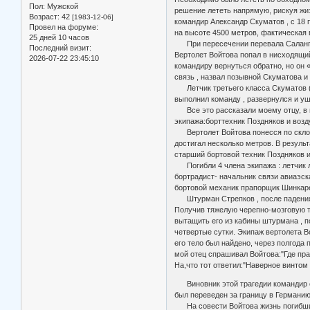
Пол:
Мужской
решение лететь напрямую, рискуя жиз
Возраст:
42
[1983-12-06]
командир Александр Скуматов , с 18 
Провел на форуме:
на высоте 4500 метров, фактическая 
25 дней 10 часов
При пересечении перевала Саланг н
Последний визит:
Вертолет Войтова попал в нисходящи
2026-07-22 23:45:10
командиру вернуться обратно, но он
связь , назвал позывной Скуматова 
Летчик третьего класса Скуматов (
выполнил команду , развернулся и уш
Все это рассказали моему отцу, в г
экипажа:борттехник Поздняков и возд
Вертолет Войтова понесся по склону
достигал несколько метров. В резуль
старший бортовой техник Поздняков и
Погибли 4 члена экипажа : летчик ле
бортрадист- начальник связи авиаэск
бортовой механик прапорщик Шинкаре
Штурман Стрепков , после падения,
Получив тяжелую черепно-мозговую т
вытащить его из кабины штурмана , 
четвертые сутки. Экипаж вертолета В
его тело был найдено, через полгода 
мой отец спрашивал Войтова:"Где пра
На,что тот ответил:"Наверное винтом
Виновник этой трагедии командир о
был переведен за границу в Германи
На совести Войтова жизнь погибши