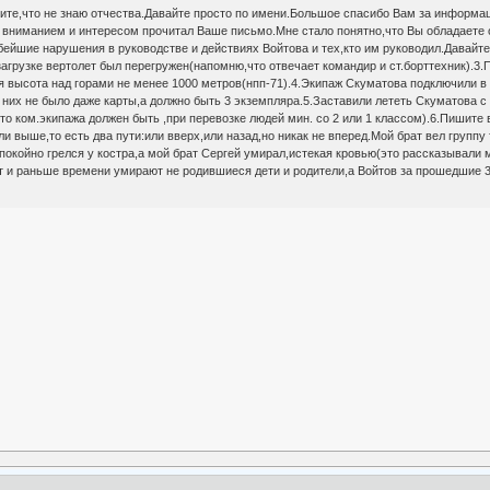
ите,что не знаю отчества.Давайте просто по имени.Большое спасибо Вам за информац
 вниманием и интересом прочитал Ваше письмо.Мне стало понятно,что Вы обладаете 
убейшие нарушения в руководстве и действиях Войтова и тех,кто им руководил.Давайт
загрузке вертолет был перегружен(напомню,что отвечает командир и ст.борттехник).3
 высота над горами не менее 1000 метров(нпп-71).4.Экипаж Скуматова подключили в
 них не было даже карты,а должно быть 3 экземпляра.5.Заставили лететь Скуматова с
то ком.экипажа должен быть ,при перевозке людей мин. со 2 или 1 классом).6.Пишите
и выше,то есть два пути:или вверх,или назад,но никак не вперед.Мой брат вел группу
окойно грелся у костра,а мой брат Сергей умирал,истекая кровью(это рассказывали мо
т и раньше времени умирают не родившиеся дети и родители,а Войтов за прошедшие 3