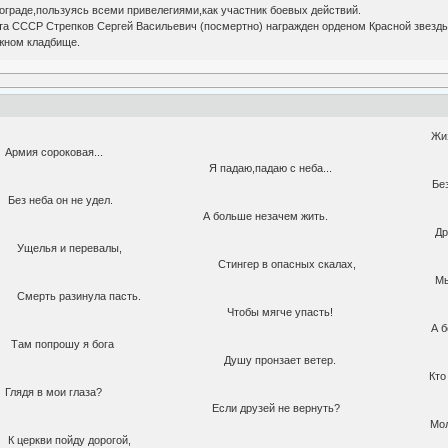
ограде,пользуясь всеми привелегиями,как участник боевых действий.
а СССР Стрепков Сергей Васильевич (посмертно) награжден орденом Красной звезды
жном кладбище.
не нужна иная. Жи
ороковая... Кров
даю,падаю 
под гитару пел. Без не
 он не удел. К цер
льше неза
рошу я бога Друзей
и перевалы, Камн
гер в опасн
метит в висок. Мы па
азинула пасть. Госпо
бы мягче
 пойду дорогой, А бо
рошу я бога Друзей
у пронзае
ет гроза... Кто з
мои глаза? Зачем м
 друзей не
одки и хлеба Молч
 пойду дорогой, А бо