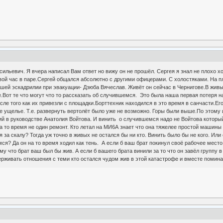
ильевич. Я вчера написал Вам ответ но вижу он не прошёл. Сергея я знал не плохо х
овой час в паре.Сергей общался абсолютно с другими офицерами. С холостяками. На п
ей эскадрилии при эвакуации- Дзюба Вячеслав. Живёт он сейчас в Чернигове.В живы
е.Вот те что могут что то рассказать об случившемся. Это была наша первая потеря
ле того как их привезли с площадки.Борттехник находился в это время в санчасти.Его
е ущелье. Т.е. развернуть вертолёт было уже не возможно. Горы были выше.По этому 
й в руководстве Анатолия Войтова. И винить о случившемся надо не Войтова который
а то время не один ремонт. Кто летал на МИ6А знает что она тяжелее простой машины -
 за скалу? Тогда уж точно в живых не остался бы ни кто. Винить было бы не кого. Ил
ся? Да он на то время ходил как тень. А если б ваш брат покинул своё рабочее место
ому что брат ваш был бы жив. А если б вашего брата винили за то что он завёл группу
живать отношения с теми кто остался чудом жив в этой катастрофе и вместе поминат