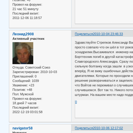
Провел на форуме:
21 час 51 минуту
Последний визит:
2011-12-06 11:18:57
Леонид2908
Поделиться
2010-10-04 23:46:33
Активный участник
Здравствуйте Стрепков Александр Вас
просто совпало что он шёл в тот рок
эскадрилии.Высаживался инженер наш
Борттехник погиб в другой катастроф
Славгородского Александра. Сразу пос
сильную болтанку когда зашли в узко
Откуда:
Советский Союз
вперёд. Я не вижу ошибочных действи
Зарегистрирован
: 2010-10-03
двигателями. Которые по проходили н
Приглашений:
0
решение разворачиваться и зацепился
Сообщений:
1039
Уважение:
+23
что Войтов не переживал о случившем
Позитив:
+48
случившемся. Вот так то. Никого пот
Пол:
Мужской
штурман. На вашем месте надо поддер
Провел на форуме:
0
18 дней 7 часов
Последний визит:
2022-12-19 03:01:58
navigator58
Поделиться
2010-10-06 12:17:02
Новичок