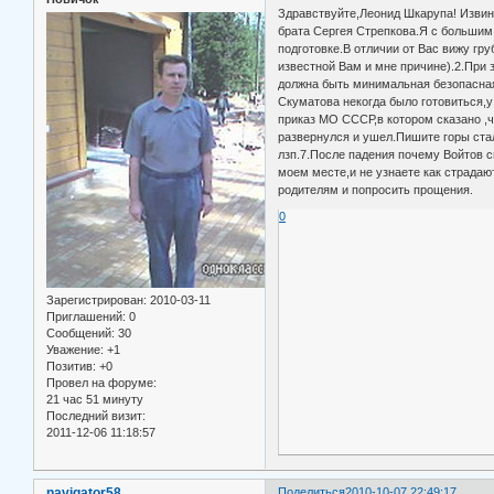
Здравствуйте,Леонид Шкарупа! Извин
брата Сергея Стрепкова.Я с большим
подготовке.В отличии от Вас вижу гр
известной Вам и мне причине).2.При 
должна быть минимальная безопасная
Скуматова некогда было готовиться,у
приказ МО СССР,в котором сказано ,ч
развернулся и ушел.Пишите горы стал
лзп.7.После падения почему Войтов сп
моем месте,и не узнаете как страдаю
родителям и попросить прощения.
0
Зарегистрирован
: 2010-03-11
Приглашений:
0
Сообщений:
30
Уважение:
+1
Позитив:
+0
Провел на форуме:
21 час 51 минуту
Последний визит:
2011-12-06 11:18:57
navigator58
Поделиться
2010-10-07 22:49:17