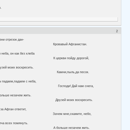
.
2
зни отрезок дан-
авый Афганистан.
с неба...
ба, он как без хлеба
кви пойду дорогой,
чем жить.
 моих воскресить.
и,пыль,да песок.
ых скалах,
даем,падаем с неба,
ди! Дай нам снега,
 упасть!
льше незачем жить.
 моих воскресить.
т ветер.
а Афган ответит,
не,скажите, небо,
 вернуть?
а всех помянуть.
льше незачем жить.