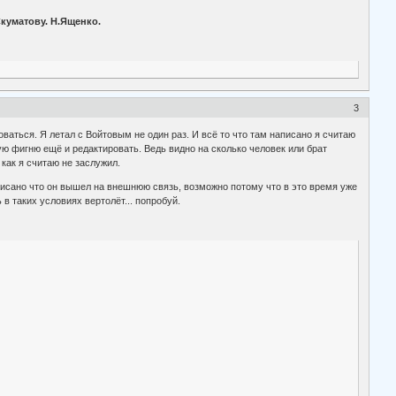
 я бога
куматову. Н.Ященко.
3
оваться. Я летал с Войтовым не один раз. И всё то что там написано я считаю
ую фигню ещё и редактировать. Ведь видно на сколько человек или брат
как я считаю не заслужил.
писано что он вышел на внешнюю связь, возможно потому что в это время уже
 в таких условиях вертолёт... попробуй.