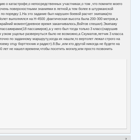
ию о катастрофе,о непосредственных участниках,о том ,что помните моего
очень поверхностными знаниями в летной,а тем более в штурманской
е по порядку:1.На это задание был нарушен боевой расчет экипажа(по
.Полет выполнялся на Н-4500 ,фактическая высота была 200-300 метров,а
 крайний момент(дневное время заканчивалось,Войтов спешил).Экипажу
 пассажирами(18 пассажиров),а у него был тогда только 3 класс(нарушив
 в узком ущелье развернуться было не возможно,а Скуматов,летчик 3 класса
 точно по заданному маршруту,когда их нашли,то вертолет лежал строго на
ему отцу борттехник и радист).8.Вы ,или кто другой никогда не будете на
0 лет не нашел времени,чтобы посетить могилу,или просто позвонить
7