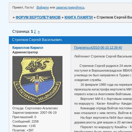
Привет, Гость!
Войдите
или
зарегистрируйтесь
.
»
ФОРУМ ВЕРТОЛЕТЧИКОВ
»
КНИГА ПАМЯТИ
»
Стрепков Сергей В
Страница:
1
2
»
Стрепков Сергей Васильевич.
Кириллов Кирилл
Поделиться
2010-06-10 12:39:40
Администратор
Лейтенант Стрепков Сергей Васильев
Стрепков Сергей родился 24 июля 19
поступил в Ворошиловградское ВВАУШ
училища он был направлен в Туркво г
хождения службы.
16 февраля 1980 года на перевале С
произошла катастрофа вертолета МИ-
первого класса Анатолием Войтовым.
Вертолет МИ-6 с бортовым номером 
по маршруту : Каган- Кокайты- Кандаг
Откуда:
Сертолово-Агалатово
Командир отряда Войтов постоянно 
Зарегистрирован
: 2007-06-19
ман отказался с ним лететь. Войтов 
Приглашений:
0
На борт вертолета №64 был загруже
Сообщений:
2258
дорами,мосты для машин и 20 автома
Уважение:
+145
Перелет по маршруту Кокайты - Кан
Позитив:
+397
Необходимо было лететь по обходном