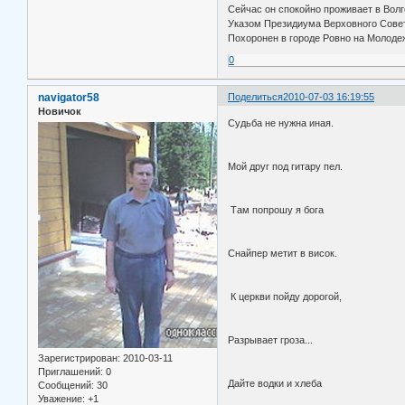
Сейчас он спокойно проживает в Волг
Указом Президиума Верховного Совет
Похоронен в городе Ровно на Молоде
0
navigator58
Поделиться
2010-07-03 16:19:55
Новичок
Судьба 
Армия с
Я па
Мой друг 
Без неба
А бо
Там поп
Ущелья 
Стин
Снайпер 
Смерть р
Что
К церкви
Там поп
Душ
Разрыва
Глядя в 
Зарегистрирован
: 2010-03-11
Если
Приглашений:
0
Дайте в
Сообщений:
30
К церкви
Уважение:
+1