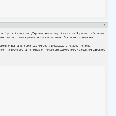
4
ва Сергея Васильевича,Стрепков Александр Васильевич.Коротко о себе:майор
ем многие страны,в различных метеоусловиях.Во- первых мне очень
Возможно Вы были сами на этом борту и обладаете неизвестной мне
екст на 100% составлен мною,он только его разместил.С уважением,Стрепков