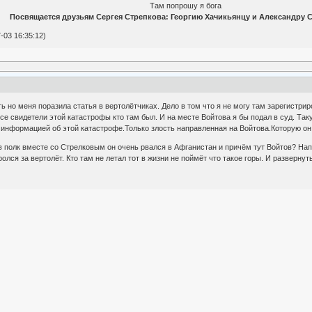
 попрошу
ь.
Посвящается друзьям Сергея Стрепкова: Георгию Хачикьянцу и Александру С
-03 16:35:12)
ь но меня поразила статья в вертолётчиках. Дело в том что я не могу там зарегистрир
се свидетели этой катастрофы кто там был. И на месте Войтова я бы подал в суд. Так
 информацией об этой катастрофе.Только злость направленная на Войтова.Которую он 
в полк вместе со Стрелковым он очень рвался в Афганистан и причём тут Войтов? На
олся за вертолёт. Кто там не летал тот в жизни не поймёт что такое горы. И развернуть