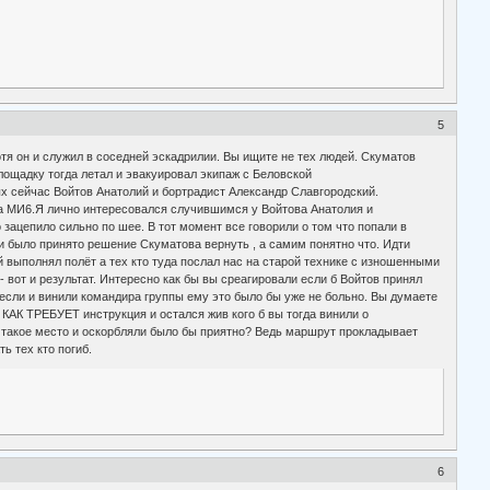
5
отя он и служил в соседней эскадрилии. Вы ищите не тех людей. Скуматов
лощадку тогда летал и эвакуировал экипаж с Беловской
х сейчас Войтов Анатолий и бортрадист Александр Славгородский.
 на МИ6.Я лично интересовался случившимся у Войтова Анатолия и
 зацепило сильно по шее. В тот момент все говорили о том что попали в
и было принято решение Скуматова вернуть , а самим понятно что. Идти
 выполнял полёт а тех кто туда послал нас на старой технике с изношенными
 вот и результат. Интересно как бы вы среагировали если б Войтов принял
и если и винили командира группы ему это было бы уже не больно. Вы думаете
 КАК ТРЕБУЕТ инструкция и остался жив кого б вы тогда винили о
 в такое место и оскорбляли было бы приятно? Ведь маршрут прокладывает
ь тех кто погиб.
6