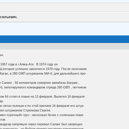
асильевич.
ич.
57 года в г.Алма-Ате. В 1974 году он
,которое успешно закончил в 1978 году. После окончания
.Каган, в 280 ОВП штурманом МИ-6, для дальнейшего про-
аланг , 50 километров севернее авиабазы Баграм ,
6, пилотируемого командиром отряда 280 ОВП , летчиком
64 стоял в плане на 13 февраля. Вылетел 16 февраля
ар.
летал пьяным и по этой причине 16 февраля его штур-
взял штурманом Стрепкова Сергея.
н «срочный» груз : несколько бочек с солеными поми-
тов.
дагар напрямую через перевал Саланг был запрещен.
у маршруту , но Войтов принял «мудрое» командирское