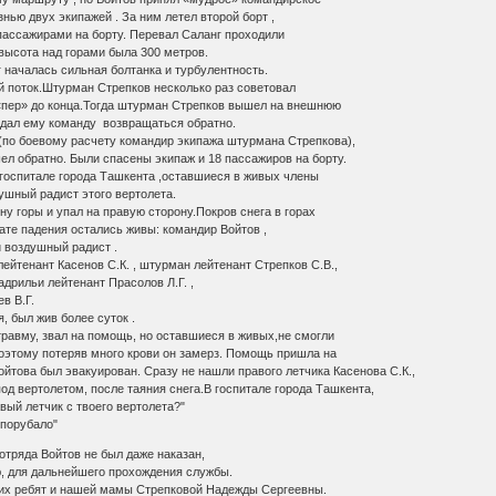
нью двух экипажей . За ним летел второй борт ,
пассажирами на борту. Перевал Саланг проходили
высота над горами была 300 метров.
ачалась сильная болтанка и турбулентность.
й поток.Штурман Стрепков несколько раз советовал
 «пер» до конца.Тогда штурман Стрепков вышел на внешнюю
и дал ему команду возвращаться обратно.
по боевому расчету командир экипажа штурмана Стрепкова),
ел обратно. Были спасены экипаж и 18 пассажиров на борту.
оспитале города Ташкента ,оставшиеся в живых члены
ушный радист этого вертолета.
 горы и упал на правую сторону.Покров снега в горах
тате падения остались живы: командир Войтов ,
 воздушный радист .
йтенант Касенов С.К. , штурман лейтенант Стрепков С.В.,
адрильи лейтенант Прасолов Л.Г. ,
в В.Г.
 был жив более суток .
равму, звал на помощь, но оставшиеся в живых,не смогли
поэтому потеряв много крови он замерз. Помощь пришла на
ойтова был эвакуирован. Сразу не нашли правого летчика Касенова С.К.,
под вертолетом, после таяния снега.В госпитале города Ташкента,
вый летчик с твоего вертолета?"
 порубало"
тряда Войтов не был даже наказан,
ю, для дальнейшего прохождения службы.
х ребят и нашей мамы Стрепковой Надежды Сергеевны.