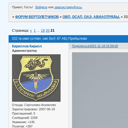
Привет, Гость!
Войдите
или
зарегистрируйтесь
.
»
ФОРУМ ВЕРТОЛЕТЧИКОВ
»
ОВП, ОСАП, ОАЭ, АВИАОТРЯДЫ.
»
33
Страница:
«
1
…
19
20
21
332 гв.овкп (отбвп, овп БиУ, 87 АБ) Прибылово
Кириллов Кирилл
Поделиться
2021-11-18 15:59:00
Администратор
Откуда:
Сертолово-Агалатово
Зарегистрирован
: 2007-06-19
Приглашений:
0
Сообщений:
2258
Уважение:
+145
Позитив:
+397