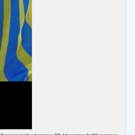
 Проходил службу в Казахстане, ЗГВ, Афганистане, ЛенВО начиная от