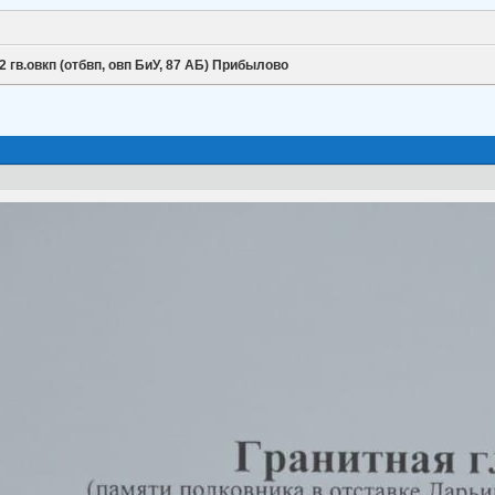
2 гв.овкп (отбвп, овп БиУ, 87 АБ) Прибылово