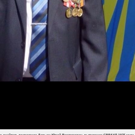
чик-снайпер, полковник Дарьин Юрий Викторович, выпускник СВВАУЛ 1975 года.