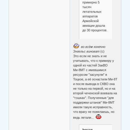
примерно 5
тысяч
летательных
аппаратов
Армейской
авиации дошла
до 30 процентов.
во всём конечно
Энгельс виноват
(с)
Это если не знать и не
учитывать, что к примеру у
одной из частей ЗакВО
Ми-8МТ с имевшимся
ресурсом "засунули" в
Тоцкое, а её оснастили Ми-8Т
и после вывода в СКВО она
не только на первой, но и на
второй чеченской воевала на
"тэшках". Полученные "для
поддержки штанов" Ми-8МТ
имели такую исправность,
что врагу не пожелаешь, но
ведь летали...
boyan