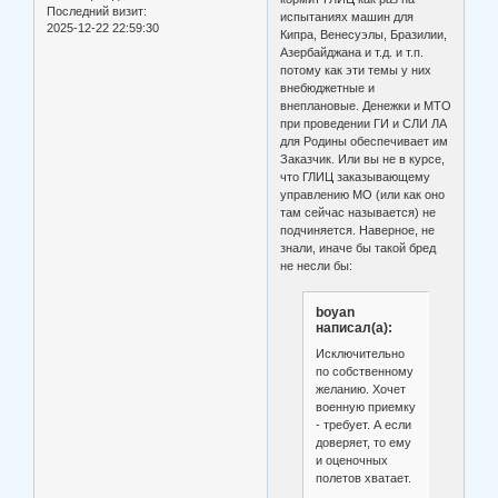
Последний визит:
испытаниях машин для
2025-12-22 22:59:30
Кипра, Венесуэлы, Бразилии,
Азербайджана и т.д. и т.п.
потому как эти темы у них
внебюджетные и
внеплановые. Денежки и МТО
при проведении ГИ и СЛИ ЛА
для Родины обеспечивает им
Заказчик. Или вы не в курсе,
что ГЛИЦ заказывающему
управлению МО (или как оно
там сейчас называется) не
подчиняется. Наверное, не
знали, иначе бы такой бред
не несли бы:
boyan
написал(а):
Исключительно
по собственному
желанию. Хочет
военную приемку
- требует. А если
доверяет, то ему
и оценочных
полетов хватает.