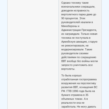
Однако технику такие
военачальники сокращали,
доводили исправность
вертолетного парка даже до
90 процентов. Этих
руководителей хвалили в
Минобороны и
Администрации Президента,
их награждали. Только новая
техника не поступала в
Армейскую авиацию, старую
не ремонтировали, не
модернизировали. Такие
руководители своими
действиями по сокращению
ВВТ вообще без войны могли
запросто уничтожить все
вертолеты.
То была хорошо
отработанная госпрограмма
вооружения на перспективу
развития ВВТ, оснащения ВС
РФ. ГПВ 1996 года была на
бумаге отражена в 35
объемных томах. А в
реальности она не
заработала. Не могу давать