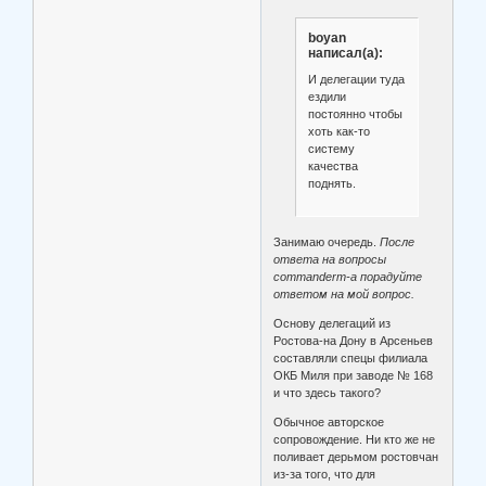
boyan
написал(а):
И делегации туда
ездили
постоянно чтобы
хоть как-то
систему
качества
поднять.
Занимаю очередь.
После
ответа на вопросы
commanderm-а порадуйте
ответом на мой вопрос.
Основу делегаций из
Ростова-на Дону в Арсеньев
составляли спецы филиала
ОКБ Миля при заводе № 168
и что здесь такого?
Обычное авторское
сопровождение. Ни кто же не
поливает дерьмом ростовчан
из-за того, что для