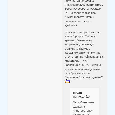
получается летающих
"примерно 2000 вертолетов".
Всё
кулы рядом, кулы тут
(с), но стоит только про
"ныне" и сразу цифры
однозначно точные.
Чудно
(с)
Вызывает интерес вот еще
какой "прогресс" из тех
времен. Имеем одну
исправную, летающую
машину, а другую в
калашном ряду по причине
отсутствия на ней исправных
двигателей. ...т.е.
исправность 50 %. В конце
месяца исправные движки
перебрасываем на
"калашную" и что получаем?
boyan
написал(а):
Мы с Ситновым
забрали с
«Роствертола»
12 Ми-26, 16