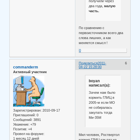
получили через
два года,
малую
часть.
По сравнению с
первоисточником всего два
слова лишних, а как
меняется смысл !
0
Поделиться
2011-
6
commanderm
04-22 15:28:00
Активный участник
boyan
написал(а):
Зачем нам было
кормить ГЛИЦ в
2005-м если МО
не собиралась
Зарегистрирован
: 2010-09-17
закупать тогда
Приглашений:
0
Ми-35М
Сообщений:
3891
Уважение:
+79
Позитив:
+4
Провел на форуме:
Мил человек, Роствертол
1 месяц 12 дней
кормит ГЛИЦ как раз на