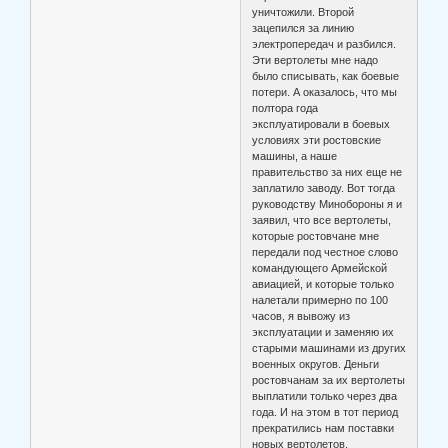
уничтожили. Второй
зацепился за линию
электропередач и разбился.
Эти вертолеты мне надо
было списывать, как боевые
потери. А оказалось, что мы
полтора года
эксплуатировали в боевых
условиях эти ростовские
машины, а наше
правительство за них еще не
заплатило заводу. Вот тогда
руководству Минобороны я и
заявил, что все вертолеты,
которые ростовчане мне
передали под честное слово
командующего Армейской
авиацией, и которые только
налетали примерно по 100
часов, я вывожу из
эксплуатации и заменяю их
старыми машинами из других
военных округов. Деньги
ростовчанам за их вертолеты
выплатили только через два
года. И на этом в тот период
прекратились нам поставки
новых вертолетов.