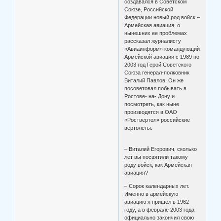
создавался в Советском
Союзе, Российской
Федерации новый род войск –
Армейская авиация, о
нынешних ее проблемах
рассказал журналисту
«Авиаинформ» командующий
Армейской авиации с 1989 по
2003 год Герой Советского
Союза генерал-полковник
Виталий Павлов. Он же
посоветовал побывать в
Ростове- на- Дону и
посмотреть, как ныне
производятся в ОАО
«Роствертол» российские
вертолеты.
– Виталий Егорович, сколько
лет вы посвятили такому
роду войск, как Армейская
авиация?
– Сорок календарных лет.
Именно в армейскую
авиацию я пришел в 1962
году, а в феврале 2003 года
официально закончил свою