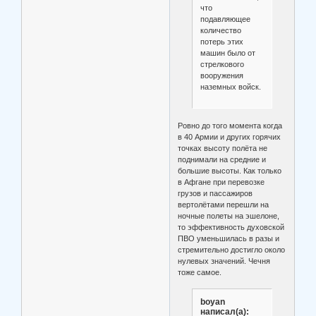
что
подавляющее
количество
потерь этих
машин было от
стрелкового
вооружения
наземных войск.
Ровно до того момента когда
в 40 Армии и других горячих
точках высоту полёта не
поднимали на средние и
большие высоты. Как только
в Афгане при перевозке
грузов и пассажиров
вертолётами перешли на
ночные полеты на эшелоне,
то эффективность духовской
ПВО уменьшилась в разы и
стремительно достигло около
нулевых значений. Чечня
тоже самое.
boyan
написал(а):