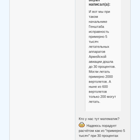
написал(а):
И вот мы при
таком
начальнике
Генштаба
исправность
примерно 5
тысяч
летательных
аппаратов
Армейской
авиации дошла
до 30 процентов.
Могли летать
примерно 2000
вертолетов. А
ныне из 600
вертолетов
только 200 могут
летать.
Кто у нас тут математик?
Надеюсь порадует
расчётом как из "примерно 5
тысяч" при 30 процентах