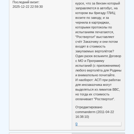
Последний визит:
курсе, что за бензин который
2025-12-22 22:59:30
заправляется в автобус, на
котором вы бригаду ГЛИЦ
возите по заводу, и за
чернила в картриджах,
которыми протоколы по
испытаниям печатаются,
"Роствертол" выставляет
счёт Заказчику и они потом
входят в стоимость
закупаемых вертолётов?
Один разок возьмите Договор
с МО и Программу
испытаний (с приложениями)
любого вертолёта для Родины
и внимательно почитайте.
И наоборот: АСП при работах
для инозаказчика могут
выделяться из лимитов ВВС,
но тогда их стоимость
оплачивает "Роствертол".
Отредактировано
commanderm (2011-04-22
16:38:10)
0