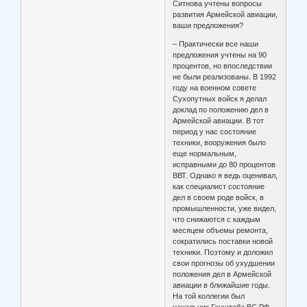
Ситнова учтены вопросы
развития Армейской авиации,
ваши предложения?
– Практически все наши
предложения учтены на 90
процентов, но впоследствии
не были реализованы. В 1992
году на военном совете
Сухопутных войск я делал
доклад по положению дел в
Армейской авиации. В тот
период у нас состояние
техники, вооружения было
еще нормальным,
исправными до 80 процентов
ВВТ. Однако я ведь оценивал,
как специалист состояние
дел в своем роде войск, в
промышленности, уже видел,
что снижаются с каждым
месяцем объемы ремонта,
сократились поставки новой
техники. Поэтому и доложил
свои прогнозы об ухудшении
положения дел в Армейской
авиации в ближайшие годы.
На той коллегии был