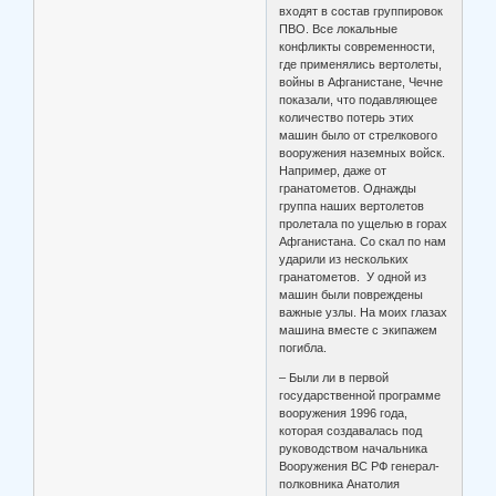
входят в состав группировок
ПВО. Все локальные
конфликты современности,
где применялись вертолеты,
войны в Афганистане, Чечне
показали, что подавляющее
количество потерь этих
машин было от стрелкового
вооружения наземных войск.
Например, даже от
гранатометов. Однажды
группа наших вертолетов
пролетала по ущелью в горах
Афганистана. Со скал по нам
ударили из нескольких
гранатометов. У одной из
машин были повреждены
важные узлы. На моих глазах
машина вместе с экипажем
погибла.
– Были ли в первой
государственной программе
вооружения 1996 года,
которая создавалась под
руководством начальника
Вооружения ВС РФ генерал-
полковника Анатолия