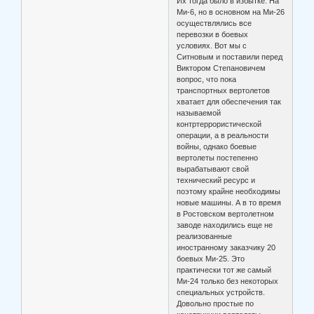
Их тогда было в избытке. На
Ми-6, но в основном на Ми-26
осуществлялись все
перевозки в боевых
условиях. Вот мы с
Ситновым и поставили перед
Виктором Степановичем
вопрос, что пока
транспортных вертолетов
хватает для обеспечения так
называемой
контртеррористической
операции, а в реальности
войны, однако боевые
вертолеты постепенно
вырабатывают свой
технический ресурс и
поэтому крайне необходимы
новые машины. А в то время
в Ростовском вертолетном
заводе находились еще не
реализованные
иностранному заказчику 20
боевых Ми-25. Это
практически тот же самый
Ми-24 только без некоторых
специальных устройств.
Довольно простые по