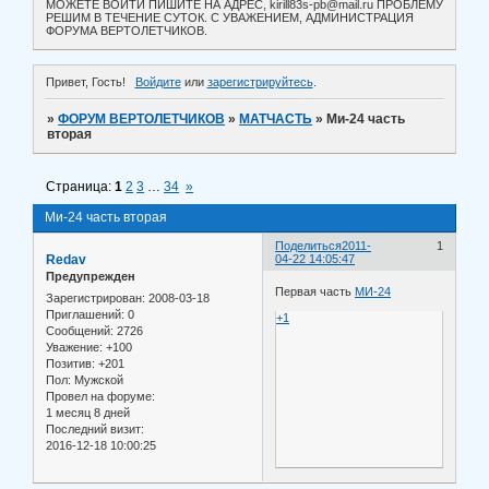
МОЖЕТЕ ВОЙТИ ПИШИТЕ НА АДРЕС, kirill83s-pb@mail.ru ПРОБЛЕМУ
РЕШИМ В ТЕЧЕНИЕ СУТОК. С УВАЖЕНИЕМ, АДМИНИСТРАЦИЯ
ФОРУМА ВЕРТОЛЕТЧИКОВ.
Привет, Гость!
Войдите
или
зарегистрируйтесь
.
»
ФОРУМ ВЕРТОЛЕТЧИКОВ
»
МАТЧАСТЬ
»
Ми-24 часть
вторая
Страница:
1
2
3
…
34
»
Ми-24 часть вторая
Поделиться
2011-
1
Redav
04-22 14:05:47
Предупрежден
Первая часть
МИ-24
Зарегистрирован
: 2008-03-18
Приглашений:
0
+1
Сообщений:
2726
Уважение:
+100
Позитив:
+201
Пол:
Мужской
Провел на форуме:
1 месяц 8 дней
Последний визит:
2016-12-18 10:00:25