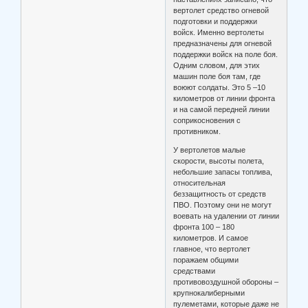
вертолет средство огневой
подготовки и поддержки
войск. Именно вертолеты
предназначены для огневой
поддержки войск на поле боя.
Одним словом, для этих
машин поле боя там, где
воюют солдаты. Это 5 –10
километров от линии фронта
и на самой передней линии
соприкосновения с
противником.
У вертолетов малые
скорости, высоты полета,
небольшие запасы топлива,
относительная
беззащитность от средств
ПВО. Поэтому они не могут
воевать на удалении от линии
фронта 100 – 180
километров. И самое
главное, что вертолет
поражаем общими
средствами
противовоздушной обороны –
крупнокалиберными
пулеметами, которые даже не