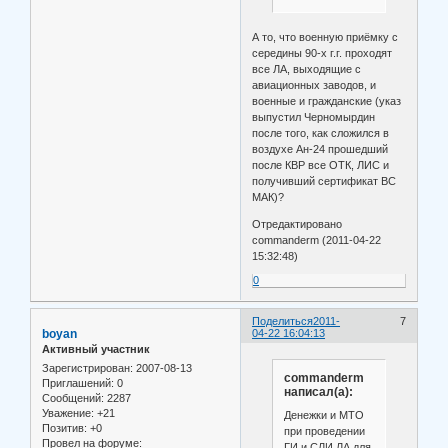
А то, что военную приёмку с
середины 90-х г.г. проходят
все ЛА, выходящие с
авиационных заводов, и
военные и гражданские (указ
выпустил Черномырдин
после того, как сложился в
воздухе Ан-24 прошедший
после КВР все ОТК, ЛИС и
получивший сертификат ВС
МАК)?
Отредактировано
commanderm (2011-04-22
15:32:48)
0
Поделиться
2011-
7
boyan
04-22 16:04:13
Активный участник
Зарегистрирован
: 2007-08-13
commanderm
Приглашений:
0
написал(а):
Сообщений:
2287
Уважение:
+21
Денежки и МТО
Позитив:
+0
при проведении
Провел на форуме:
ГИ и СЛИ ЛА для