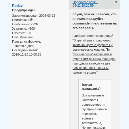
Поделиться
2011-
9
Redav
04-22 19:20:59
Предупрежден
boyan, вам же написал, что
Зарегистрирован
: 2008-03-18
вначале порадуйте
Приглашений:
0
commanderm-а ответами на
Сообщений:
2726
его вопросы.
Уважение:
+100
Позитив:
+201
наиболее животрепещущий
Пол:
Мужской
"
В третий раз спрашиваю:
Провел на форуме:
какие конкретно дефекты у
1 месяц 8 дней
арсеньевских машин. По
Последний визит:
"восьмёркам" татарским и
2016-12-18 10:00:25
бурятским разница очевидна
при одном взгляде на две
новые машины. По 24-м
такого не видел.
"
boyan
написал(а):
Все локальные
конфликты
современности,
где применялись
вертолеты,
войны в
Афганистане,
Чечне показали,