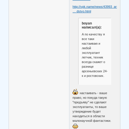
http://vpk.name/news/43993_arsenevsk
… dstvo.html
boyan
написал(а):
А по качеству я
все таки
настаиваю и
любой
эксплуатант
летчик, техник
всегда скажет о
разнице
арсеньевских 24-
к и ростовских.
настаивать - ваше
право, но покуда такую
"предъяву" не сделают
эксплуатанты, то ваше
утверждение будет
находиться в области
малонаучной фантастики.