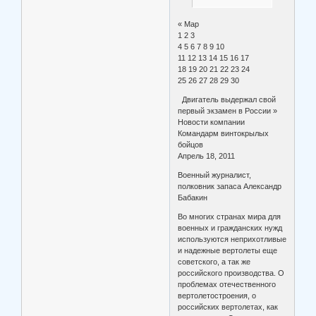
« Мар
1 2 3
4 5 6 7 8 9 10
11 12 13 14 15 16 17
18 19 20 21 22 23 24
25 26 27 28 29 30
Двигатель выдержал свой
первый экзамен в России »
Новости компании
Командарм винтокрылых
бойцов
Апрель 18, 2011
Военный журналист,
полковник запаса Александр
Бабакин
Во многих странах мира для
военных и гражданских нужд
используются неприхотливые
и надежные вертолеты еще
советского, а так же
российского производства. О
проблемах отечественного
вертолетостроения, о
российских вертолетах, как