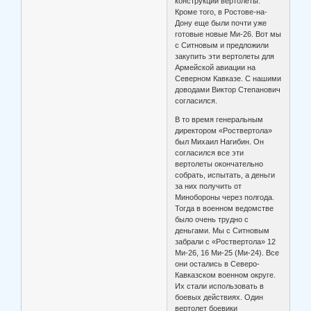
конструкции вертолеты.
Кроме того, в Ростове-на-
Дону еще были почти уже
готовые новые Ми-26. Вот мы
с Ситновым и предложили
закупить эти вертолеты для
Армейской авиации на
Северном Кавказе. С нашими
доводами Виктор Степанович
согласился.
В то время генеральным
директором «Роствертола»
был Михаил Нагибин. Он
согласился все эти
вертолеты окончательно
собрать, испытать, а деньги
за них получить от
Минобороны через полгода.
Тогда в военном ведомстве
было очень трудно с
деньгами. Мы с Ситновым
забрали с «Роствертола» 12
Ми-26, 16 Ми-25 (Ми-24). Все
они остались в Северо-
Кавказском военном округе.
Их стали использовать в
боевых действиях. Один
вертолет боевики