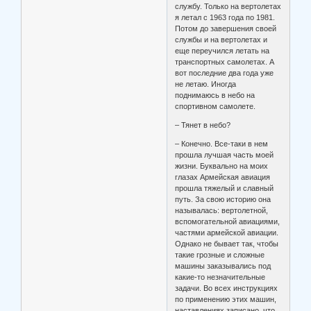
службу. Только на вертолетах
я летал с 1963 года по 1981.
Потом до завершения своей
службы и на вертолетах и
еще переучился летать на
транспортных самолетах. А
вот последние два года уже
не летаю. Иногда
поднимаюсь в небо на
спортивном самолете.
– Тянет в небо?
– Конечно. Все-таки в нем
прошла лучшая часть моей
жизни. Буквально на моих
глазах Армейская авиация
прошла тяжелый и славный
путь. За свою историю она
называлась: вертолетной,
вспомогательной авиациями,
частями армейской авиации.
Однако не бывает так, чтобы
такие грозные и сложные
машины заказывались под
какие-то незначительные
задачи. Во всех инструкциях
по применению этих машин,
наставлениях записано, что