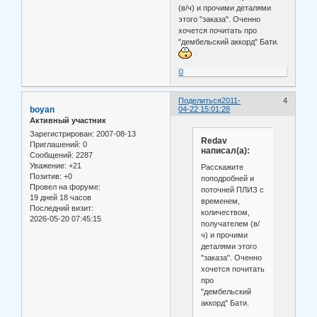
(в/ч) и прочими деталями
этого "заказа". Оченно
хочется почитать про
"дембельский аккорд" Бати.
0
Поделиться
2011-
4
boyan
04-22 15:01:28
Активный участник
Зарегистрирован
: 2007-08-13
Redav
Приглашений:
0
написал(а):
Сообщений:
2287
Уважение:
+21
Расскажите
Позитив:
+0
поподробней и
Провел на форуме:
поточней ПЛИЗ с
19 дней 18 часов
временем,
Последний визит:
количеством,
2026-05-20 07:45:15
получателем (в/
ч) и прочими
деталями этого
"заказа". Оченно
хочется почитать
про
"дембельский
аккорд" Бати.