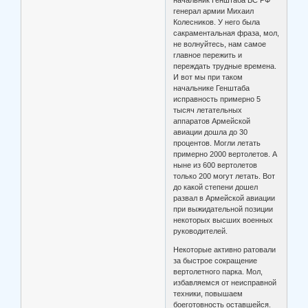
начальник Генштаба ВС РФ
генерал армии Михаил
Колесников. У него была
сакраментальная фраза, мол,
не волнуйтесь, нам самое
главное пережить и
переждать трудные времена.
И вот мы при таком
начальнике Генштаба
исправность примерно 5
тысяч летательных
аппаратов Армейской
авиации дошла до 30
процентов. Могли летать
примерно 2000 вертолетов. А
ныне из 600 вертолетов
только 200 могут летать. Вот
до какой степени дошел
развал в Армейской авиации
при выжидательной позиции
некоторых высших военных
руководителей.
Некоторые активно ратовали
за быстрое сокращение
вертолетного парка. Мол,
избавляемся от неисправной
техники, повышаем
боеготовность оставшейся.