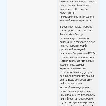
оценку по всем видам, родам
войск. Только Армейская
авиация с 1988 года не
получила из
промышленности ни одного
нового боевого вертолета.
В 1995 году, когда премьер-
министром Правительства
России был Виктор
Черномырдин, на одном
совещании в Моздоке я в тот
период командующий
Армейской авиацией,
начальник Вооружения ВС РФ
генерал-полковник Анатолий
Ситнов говорили, что армии
крайне необходимы
вертолеты именно на
Северном Кавказе, где уже
полыхала первая чеченская
война. Ведь во время этой
войны железные и
автомобильные дороги в
Чечне были перекрыты, по
ним опасно было перевозить
личный состав, вооружения,
грузы. Это делали вертолеты.