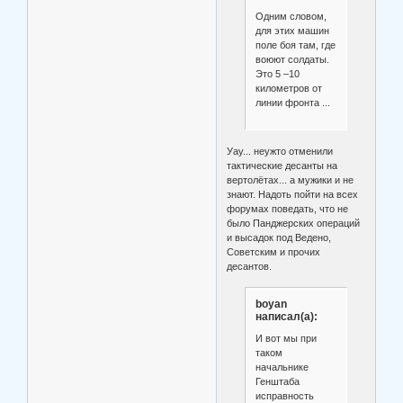
Одним словом,
для этих машин
поле боя там, где
воюют солдаты.
Это 5 –10
километров от
линии фронта ...
Уау... неужто отменили
тактические десанты на
вертолётах... а мужики и не
знают. Надоть пойти на всех
форумах поведать, что не
было Панджерских операций
и высадок под Ведено,
Советским и прочих
десантов.
boyan
написал(а):
И вот мы при
таком
начальнике
Генштаба
исправность