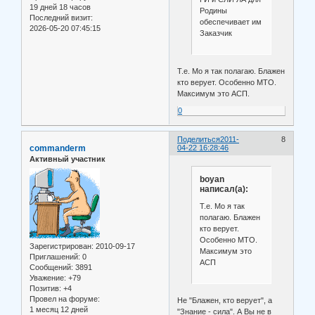
19 дней 18 часов
Родины
Последний визит:
обеспечивает им
2026-05-20 07:45:15
Заказчик
Т.е. Мо я так полагаю. Блажен
кто верует. Особенно МТО.
Максимум это АСП.
0
Поделиться
2011-
8
commanderm
04-22 16:28:46
Активный участник
boyan
написал(а):
Т.е. Мо я так
полагаю. Блажен
кто верует.
Особенно МТО.
Зарегистрирован
: 2010-09-17
Максимум это
Приглашений:
0
АСП
Сообщений:
3891
Уважение:
+79
Позитив:
+4
Провел на форуме:
Не "Блажен, кто верует", а
1 месяц 12 дней
"Знание - сила". А Вы не в