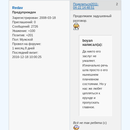
Поделиться
2011-
2
Redav
04-22 14:48:51
Предупрежден
Продолжаем задушевный
Зарегистрирован
: 2008-03-18
разговор.
Приглашений:
0
Сообщений:
2726
Уважение:
+100
Позитив:
+201
Пол:
Мужской
boyan
Провел на форуме:
написал(а):
1 месяц 8 дней
Да никто его
Последний визит:
заслуг не
2016-12-18 10:00:25
умаляет.
Изначально речь
шла просто о его
нынешнем
плачевном
состоянии. Но у
нас же любят
цепляться к
ерунде и
пропускать
главное.
Всё не так ребята
(с)