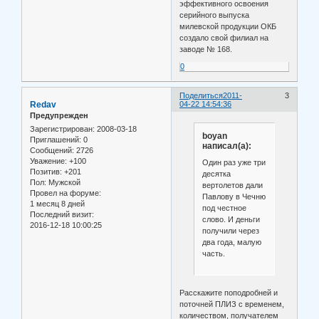
эффективного освоения
серийного выпуска
милевской продукции ОКБ
создало свой филиал на
заводе № 168.
0
Поделиться
2011-
3
Redav
04-22 14:54:36
Предупрежден
Зарегистрирован
: 2008-03-18
boyan
Приглашений:
0
написал(а):
Сообщений:
2726
Уважение:
+100
Один раз уже три
Позитив:
+201
десятка
Пол:
Мужской
вертолетов дали
Провел на форуме:
Павлову в Чечню
1 месяц 8 дней
под честное
Последний визит:
слово. И деньги
2016-12-18 10:00:25
получили через
два года, малую
часть.
Расскажите поподробней и
поточней ПЛИЗ с временем,
количеством, получателем