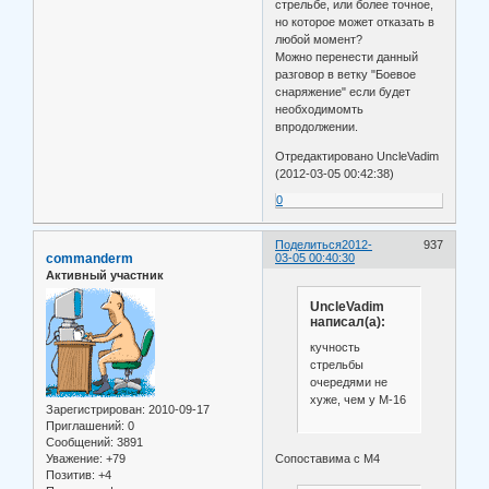
стрельбе, или более точное,
но которое может отказать в
любой момент?
Можно перенести данный
разговор в ветку "Боевое
снаряжение" если будет
необходимомть
впродолжении.
Отредактировано UncleVadim
(2012-03-05 00:42:38)
0
Поделиться
2012-
937
commanderm
03-05 00:40:30
Активный участник
UncleVadim
написал(а):
кучность
стрельбы
очередями не
хуже, чем у М-16
Зарегистрирован
: 2010-09-17
Приглашений:
0
Сообщений:
3891
Уважение:
+79
Сопоставима с М4
Позитив:
+4