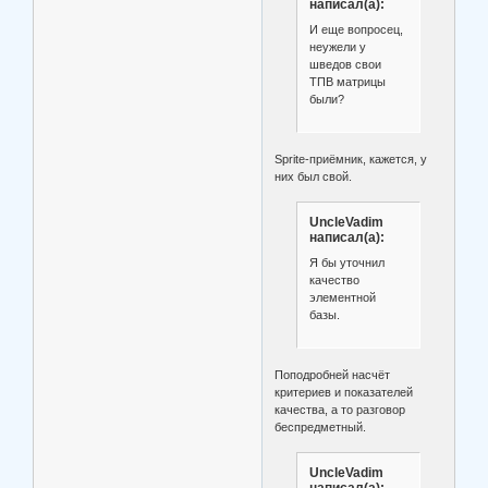
написал(а):
И еще вопросец,
неужели у
шведов свои
ТПВ матрицы
были?
Sprite-приёмник, кажется, у
них был свой.
UncleVadim
написал(а):
Я бы уточнил
качество
элементной
базы.
Поподробней насчёт
критериев и показателей
качества, а то разговор
беспредметный.
UncleVadim