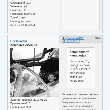
Сообщений:
393
Уважение:
+3
Позитив:
+1
Провел на форуме:
7 дней 1 час
Последний визит:
2018-11-12 16:20:23
Поделиться
2012-
944
UncleVadim
03-05 19:29:07
Активный участник
commanderm
написал(а):
Во-первых, СВД
никогда не была
СНАЙПЕРСКОЙ
винтовкой в
западном
понимании
Выскажусь точнее-по тактике
применения ее линейными
Зарегистрирован
: 2012-01-22
бойцами она не совсем
Приглашений:
0
вписывается в западное
Сообщений:
393
понятие снайпинга. Где-то