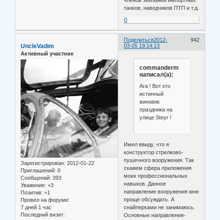
танков, наводчиков ПТП и т.д.
0
Поделиться
2012-
942
UncleVadim
03-05 19:14:13
Активный участник
commanderm
написал(а):
Ага ! Вот кто
истинный
виновик
праздника на
улице Steyr !
Имел ввиду, что я
конструктор стрелково-
пушечного вооружения. Так
Зарегистрирован
: 2012-01-22
скажем сфера приложения
Приглашений:
0
моих профессиональных
Сообщений:
393
навыков. Данное
Уважение:
+3
направление вооружения мне
Позитив:
+1
проще обсуждать. А
Провел на форуме:
снайперками не занимаюсь.
7 дней 1 час
Последний визит:
Основные направления-