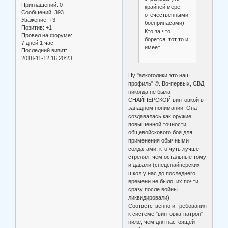
Приглашений:
0
крайней мере
Сообщений:
393
отечественными
Уважение:
+3
боеприпасами).
Позитив:
+1
Кто за что
Провел на форуме:
борется, тот то и
7 дней 1 час
имеет.
Последний визит:
2018-11-12 16:20:23
Ну "алкоголики это наш
профиль" ©. Во-первых, СВД
никогда не была
СНАЙПЕРСКОЙ винтовкой в
западном понимании. Она
создавалась как оружие
повышенной точности
общевойскового боя для
применения обычными
солдатами; кто чуть лучше
стрелял, чем остальные тому
и давали (спецснайперских
школ у нас до последнего
времени не было, их почти
сразу после войны
ликвидировали).
Соответственно и требования
к системе "винтовка-патрон"
ниже, чем для настоящей