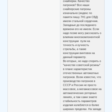
снайперки. Качество
патронов? Все наши
снайперские патроны
изначально (индекс по
памяти пишу 7Н1 для СВД)
имели стальной сердечник.
Западные до последннего
времени его не имели. Если
надо позже могу рассказать о
влиянии многокомпонентной
конструкции пули на
точность и кучность
стрельбы, а также
конструкции винтовок на
данный параметр.
Во-вторых, не надо спорить о
"качестве советской резины"
в плане характеристик
отечественных автоматных
патронов. Всем известно, что
производство патронов в
СССР и России не просто
массовое, а мегамассовое на
автоматических роторных
линиях, а там сами знаете
стабильность параметров
изделия колеблется в более
широких пределах. На западе