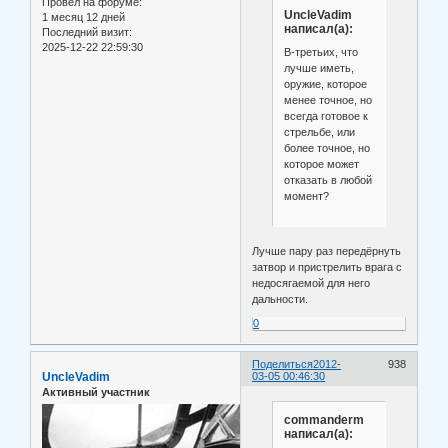
Провел на форуме:
UncleVadim
1 месяц 12 дней
написал(а):
Последний визит:
2025-12-22 22:59:30
В-третьих, что
лучше иметь,
оружие, которое
менее точное, но
всегда готовое к
стрельбе, или
более точное, но
которое может
отказать в любой
момент?
Лучше пару раз передёрнуть
затвор и пристрелить врага с
недосягаемой для него
дальности.
0
Поделиться
2012-
938
UncleVadim
03-05 00:46:30
Активный участник
commanderm
написал(а):