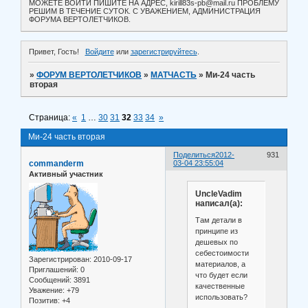
МОЖЕТЕ ВОЙТИ ПИШИТЕ НА АДРЕС, kirill83s-pb@mail.ru ПРОБЛЕМУ
РЕШИМ В ТЕЧЕНИЕ СУТОК. С УВАЖЕНИЕМ, АДМИНИСТРАЦИЯ
ФОРУМА ВЕРТОЛЕТЧИКОВ.
Привет, Гость!
Войдите
или
зарегистрируйтесь
.
»
ФОРУМ ВЕРТОЛЕТЧИКОВ
»
МАТЧАСТЬ
»
Ми-24 часть
вторая
Страница:
«
1
…
30
31
32
33
34
»
Ми-24 часть вторая
Поделиться
2012-
931
commanderm
03-04 23:55:04
Активный участник
UncleVadim
написал(а):
Там детали в
принципе из
дешевых по
себестоимости
Зарегистрирован
: 2010-09-17
материалов, а
Приглашений:
0
что будет если
Сообщений:
3891
качественные
Уважение:
+79
использовать?
Позитив:
+4