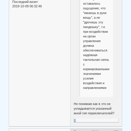
Последний визит:
оставалось
2019-10-09 06:32:46
ощущение, что
"имаешь в руки
вещь", а не
"дрочишь эту
пиндюшку", т.е.
при воздействии
на орган
управления
должна
обеспечиваться
надёжная
тактильная связь
с
нормированными
значениями
усилия
воздействия и
направлениями
Не понимаю как в это не
укладывается указанный
мной тип переключателей?
0