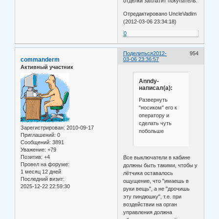
отделки заплатит покупатель.
Отредактировано UncleVadim
(2012-03-06 23:34:18)
0
Поделиться
2012-
954
commanderm
03-06 23:36:57
Активный участник
Anndy-
написал(а):
Развернуть
"носиком" его к
оператору и
сделать чуть
Зарегистрирован
: 2010-09-17
побольше
Приглашений:
0
Сообщений:
3891
Уважение:
+79
Позитив:
+4
Все выключатели в кабине
Провел на форуме:
должны быть такими, чтобы у
1 месяц 12 дней
лётчика оставалось
Последний визит:
ощущение, что "имаешь в
2025-12-22 22:59:30
руки вещь", а не "дрочишь
эту пиндюшку", т.е. при
воздействии на орган
управления должна