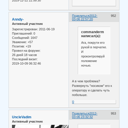
2025-12-22 22:59:30
Поделиться
2012-
952
Anndy-
03-06 22:57:20
Активный участник
Зарегистрирован
: 2011-06-19
commanderm
Приглашений:
0
написал(а):
Сообщений:
1647
Уважение:
+57
Ага, покрути его
Позитив:
+19
рукой в перчатке.
Провел на форуме:
И
26 дней 18 часов
проконтролируй
Последний визит:
положение
2019-10-09 06:32:46
ночью.
А в чем проблема?
Развернуть "носиком" его к
оператору и сделать чуть
побольше.
0
Поделиться
2012-
953
UncleVadim
03-06 23:32:32
Активный участник