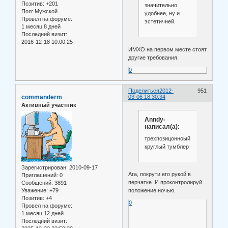
Позитив:
+201
значительно
Пол:
Мужской
удобнее, ну и
Провел на форуме:
эстетичней.
1 месяц 8 дней
Последний визит:
2016-12-18 10:00:25
ИМХО на первом месте стоят
другие требования.
0
Поделиться
2012-
951
commanderm
03-06 18:30:34
Активный участник
Anndy-
написал(а):
трехпозицонноый
круглый тумблер
Зарегистрирован
: 2010-09-17
Ага, покрути его рукой в
Приглашений:
0
перчатке. И проконтролируй
Сообщений:
3891
Уважение:
+79
положение ночью.
Позитив:
+4
0
Провел на форуме:
1 месяц 12 дней
Последний визит: