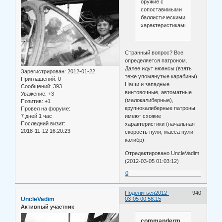
оружие с
сопоставимыми
баллистическими
характеристиками?
Странный вопрос? Все
определяется патроном.
Далее идут нюансы (взять
Зарегистрирован
: 2012-01-22
теже упомянутые карабины).
Приглашений:
0
Наши и западные
Сообщений:
393
винтовочные, автоматные
Уважение:
+3
(малокалиберные),
Позитив:
+1
крупнокалиберные патроны
Провел на форуме:
имеют схожие
7 дней 1 час
Последний визит:
характеристики (начальная
2018-11-12 16:20:23
скорость пули, масса пули,
калибр).
Отредактировано UncleVadim
(2012-03-05 01:03:12)
0
Поделиться
2012-
940
UncleVadim
03-05 00:58:15
Активный участник
commanderm