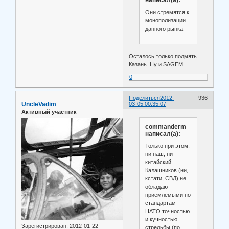
написал(а):
Они стремятся к
монополизации
данного рынка
Осталось только подмять
Казань. Ну и SAGEM.
0
Поделиться
2012-
936
UncleVadim
03-05 00:35:07
Активный участник
commanderm
написал(а):
Только при этом,
ни наш, ни
китайский
Калашников (ни,
кстати, СВД) не
обладают
приемлемыми по
стандартам
НАТО точностью
и кучностью
Зарегистрирован
: 2012-01-22
стрельбы (по