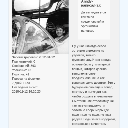
Anndy-
написал(а):
Да выглядит у он
как то по
совдеповский и
эргономика
нулевая.
Ну у нас никогда особо
эстетике внимание не
уделяли, только
Зарегистрирован
: 2012-01-22
функционалу.У нас всегда
Приглашений:
0
оружие было утилитарной
Сообщений:
393
вещью, которая должна
Уважение:
+3
выполнять свое
Позитив:
+1
предназначение, а как
Провел на форуме:
выглядит дело десятое. Это у
7 дней 1 час
Последний визит:
буржуинов оно еще и товар,
2018-11-12 16:20:23
поэтому и выглядит так,
чтобы создать впечатление.
Смотришь их стрелковку как
там все отпидорено и
зализано сверх меры где
надо и где не надо, но глаз
радует. Ведь за все издержки,
связанные с качеством