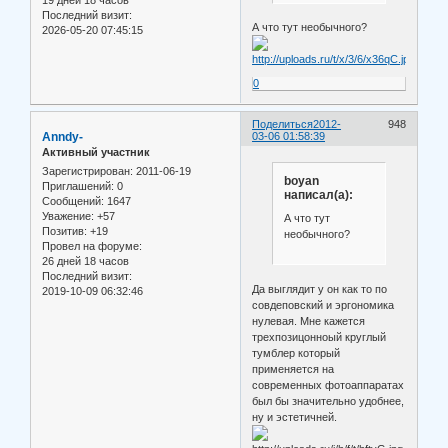
Последний визит:
А что тут необычного?
2026-05-20 07:45:15
0
Поделиться
2012-
948
Anndy-
03-06 01:58:39
Активный участник
Зарегистрирован
: 2011-06-19
boyan
Приглашений:
0
написал(а):
Сообщений:
1647
Уважение:
+57
А что тут
Позитив:
+19
необычного?
Провел на форуме:
26 дней 18 часов
Последний визит:
Да выглядит у он как то по
2019-10-09 06:32:46
совдеповский и эргономика
нулевая. Мне кажется
трехпозицонноый круглый
тумблер который
применяется на
современных фотоаппаратах
был бы значительно удобнее,
ну и эстетичней.