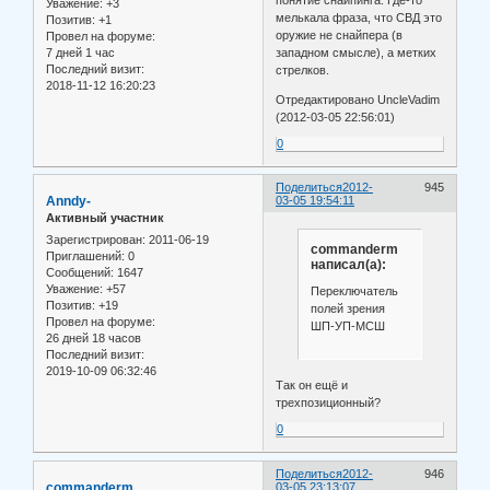
Уважение:
+3
мелькала фраза, что СВД это
Позитив:
+1
оружие не снайпера (в
Провел на форуме:
западном смысле), а метких
7 дней 1 час
Последний визит:
стрелков.
2018-11-12 16:20:23
Отредактировано UncleVadim
(2012-03-05 22:56:01)
0
Поделиться
2012-
945
Anndy-
03-05 19:54:11
Активный участник
Зарегистрирован
: 2011-06-19
commanderm
Приглашений:
0
написал(а):
Сообщений:
1647
Уважение:
+57
Переключатель
Позитив:
+19
полей зрения
Провел на форуме:
ШП-УП-МСШ
26 дней 18 часов
Последний визит:
2019-10-09 06:32:46
Так он ещё и
трехпозиционный?
0
Поделиться
2012-
946
commanderm
03-05 23:13:07