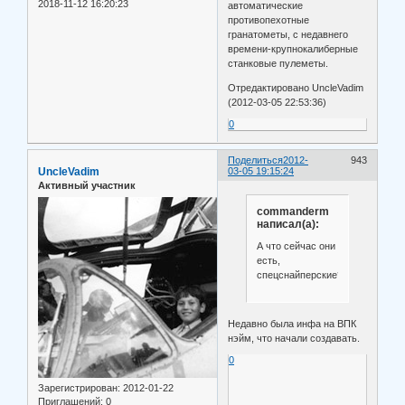
2018-11-12 16:20:23
автоматические
противопехотные
гранатометы, с недавнего
времени-крупнокалиберные
станковые пулеметы.
Отредактировано UncleVadim
(2012-03-05 22:53:36)
0
Поделиться
2012-
943
UncleVadim
03-05 19:15:24
Активный участник
commanderm
написал(а):
А что сейчас они
есть,
спецснайперские?
Недавно была инфа на ВПК
нэйм, что начали создавать.
0
Зарегистрирован
: 2012-01-22
Приглашений:
0