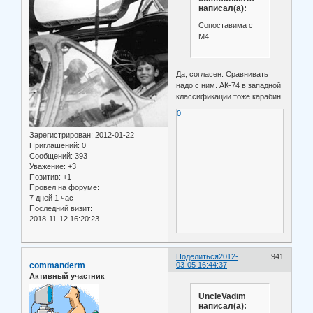
написал(а):
Сопоставима с
М4
Да, согласен. Сравнивать
надо с ним. АК-74 в западной
классификации тоже карабин.
0
Зарегистрирован
: 2012-01-22
Приглашений:
0
Сообщений:
393
Уважение:
+3
Позитив:
+1
Провел на форуме:
7 дней 1 час
Последний визит:
2018-11-12 16:20:23
Поделиться
2012-
941
commanderm
03-05 16:44:37
Активный участник
UncleVadim
написал(а):