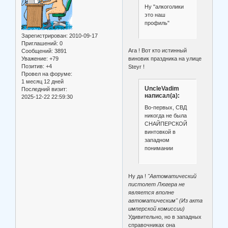
Ну "алкоголики
это наш
профиль"
Зарегистрирован
: 2010-09-17
Приглашений:
0
Ага ! Вот кто истинный
Сообщений:
3891
Уважение:
+79
виновик праздника на улице
Позитив:
+4
Steyr !
Провел на форуме:
1 месяц 12 дней
UncleVadim
Последний визит:
написал(а):
2025-12-22 22:59:30
Во-первых, СВД
никогда не была
СНАЙПЕРСКОЙ
винтовкой в
западном
понимании
Ну да !
"Автоматический
пистолет Люгера не
является вполне
автоматическим" (Из акта
имперской комиссии)
Удивительно, но в западных
справочниках она