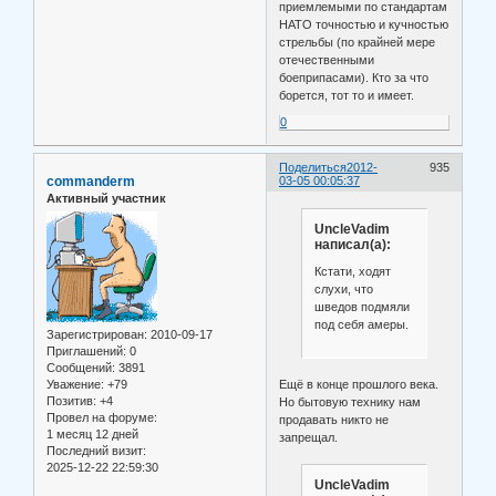
приемлемыми по стандартам
НАТО точностью и кучностью
стрельбы (по крайней мере
отечественными
боеприпасами). Кто за что
борется, тот то и имеет.
0
Поделиться
2012-
935
commanderm
03-05 00:05:37
Активный участник
UncleVadim
написал(а):
Кстати, ходят
слухи, что
шведов подмяли
под себя амеры.
Зарегистрирован
: 2010-09-17
Приглашений:
0
Сообщений:
3891
Уважение:
+79
Ещё в конце прошлого века.
Позитив:
+4
Но бытовую технику нам
Провел на форуме:
продавать никто не
1 месяц 12 дней
запрещал.
Последний визит:
2025-12-22 22:59:30
UncleVadim