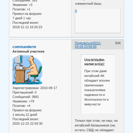
Сообщений:
393
элементной базы.
Уважение:
+3
Позитив:
+1
0
Провел на форуме:
7 дней 1 час
Последний визит:
2018-11-12 16:20:23
Поделиться
2012-
934
commanderm
03-04 23:59:40
Активный участник
UncleVadim
написал(а):
При этом даже
китайский АК
обладает вполне
приличными
Зарегистрирован
: 2010-09-17
показателями
Приглашений:
0
надежности и
Сообщений:
3891
безотказности и
Уважение:
+79
живучести
Позитив:
+4
Провел на форуме:
1 месяц 12 дней
Последний визит:
Только при этом, ни наш, ни
2025-12-22 22:59:30
китайский Калашников (ни,
кстати, СВД) не обладают