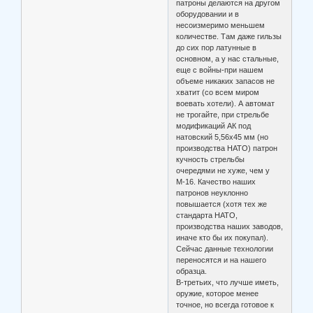
патроны делаются на другом
оборудовании и в
несоизмеримо меньшем
количестве. Там даже гильзы
до сих пор латунные в
основном, а у нас стальные,
еще с войны-при нашем
объеме никаких запасов не
хватит (со всем миром
воевать хотели). А автомат
не трогайте, при стрельбе
модификаций АК под
натовский 5,56х45 мм (но
производства НАТО) патрон
кучность стрельбы
очередями не хуже, чем у
М-16. Качество наших
патронов неуклонно
повышается (хотя тех же
стандарта НАТО,
производства наших заводов,
иначе кто бы их покупал).
Сейчас данные технологии
переносятся и на нашего
образца.
В-третьих, что лучше иметь,
оружие, которое менее
точное, но всегда готовое к