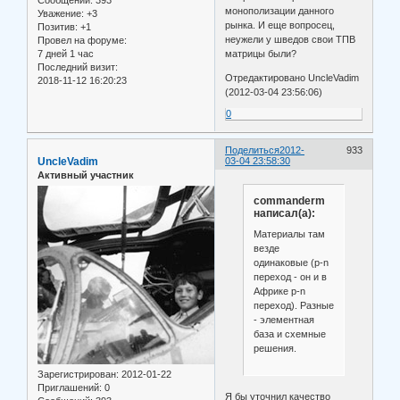
Сообщений:
393
монополизации данного
Уважение:
+3
рынка. И еще вопросец,
Позитив:
+1
неужели у шведов свои ТПВ
Провел на форуме:
матрицы были?
7 дней 1 час
Последний визит:
Отредактировано UncleVadim
2018-11-12 16:20:23
(2012-03-04 23:56:06)
0
Поделиться
2012-
933
UncleVadim
03-04 23:58:30
Активный участник
commanderm
написал(а):
Материалы там
везде
одинаковые (p-n
переход - он и в
Африке p-n
переход). Разные
- элементная
база и схемные
решения.
Зарегистрирован
: 2012-01-22
Приглашений:
0
Я бы уточнил качество