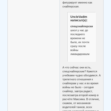
фигурирует именно как
снайперская.
UncleVadim
написал(а):
спецснайперских
школ у нас до
последнего
времени не
было, их почти
сразу после
войны
ликвидировали
А что сейчас они есть,
спецснайперские? Кажется
учебками чудно обходимся. А
трепетного отношения к
снайперам у нас и во время
войны не было - сегодня
снайпер, завтра радист,
послезавтра второй номер в
расчёте Максима. В отличие,
скажем, от механиков-
водителей танков, всех
членов экипажей импортных