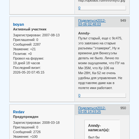
0
Поделиться
2012-
949
boyan
03-06 02:48:03
Активный участник
Anndy-
Зарегистрирован
: 2007-08-13
Пульт старый, еще с 9с475,
Приглашений:
0
это завязано на старые
Сообщений:
2287
разъемы "этажерки", Ну и
Уважение:
+21
времени для Венесуэлы
Позитив:
+0
делать не было. Лично по
Провел на форуме:
19 дней 18 часов
моим ощущениям, что ПУ на
Последний визит:
Ми-35М, что Ку-106 на
2026-05-20 07:45:15
Ми-28Н, Ка-52 не очень
удобны для управления. Не
прдставляю даже как в
полете ими работают.
0
Поделиться
2012-
950
Redav
03-06 14:23:25
Предупрежден
Зарегистрирован
: 2008-03-18
Anndy-
Приглашений:
0
написал(а):
Сообщений:
2726
Уважение:
+100
был бы