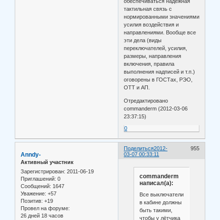
обеспечиваться надёжная
тактильная связь с
нормированными значениями
усилия воздействия и
направлениями. Вообще все
эти дела (виды
переключателей, усилия,
размеры, направления
включения, правила
выполнения надписей и т.п.)
оговорены в ГОСТах, РЭО,
ОТТ и АП.
Отредактировано
commanderm (2012-03-06
23:37:15)
0
Поделиться
2012-
955
Anndy-
03-07 00:33:11
Активный участник
Зарегистрирован
: 2011-06-19
commanderm
Приглашений:
0
написал(а):
Сообщений:
1647
Уважение:
+57
Все выключатели
Позитив:
+19
в кабине должны
Провел на форуме:
быть такими,
26 дней 18 часов
чтобы у лётчика