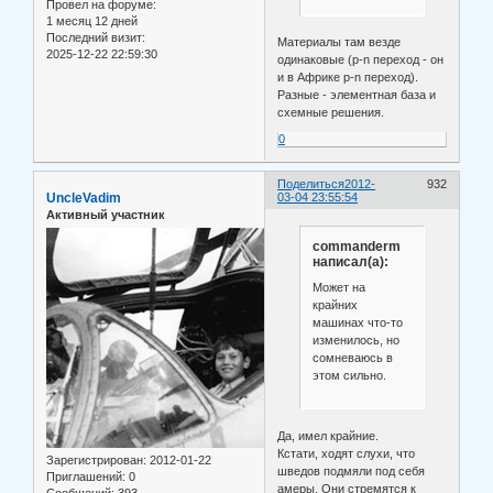
Провел на форуме:
1 месяц 12 дней
Последний визит:
Материалы там везде
2025-12-22 22:59:30
одинаковые (p-n переход - он
и в Африке p-n переход).
Разные - элементная база и
схемные решения.
0
Поделиться
2012-
932
UncleVadim
03-04 23:55:54
Активный участник
commanderm
написал(а):
Может на
крайних
машинах что-то
изменилось, но
сомневаюсь в
этом сильно.
Да, имел крайние.
Кстати, ходят слухи, что
Зарегистрирован
: 2012-01-22
шведов подмяли под себя
Приглашений:
0
амеры. Они стремятся к