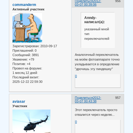
Поделиться
2012-
956
commanderm
03-07 00:39:06
Активный участник
Anndy-
написал(а):
указанный мной
тип
переключателей
Зарегистрирован
: 2010-09-17
Приглашений:
0
Аналогичный переключатель
Сообщений:
3891
Уважение:
+79
на моём фотоаппарате точно
Позитив:
+4
укладывается в определение
Провел на форуме:
"дрочишь эту пиндюшку"
1 месяц 12 дней
0
Последний визит:
2025-12-22 22:59:30
Поделиться
2012-
957
aviasar
03-07 00:43:38
Участник
Этот переключатель просто
отвалится через неделю...
0