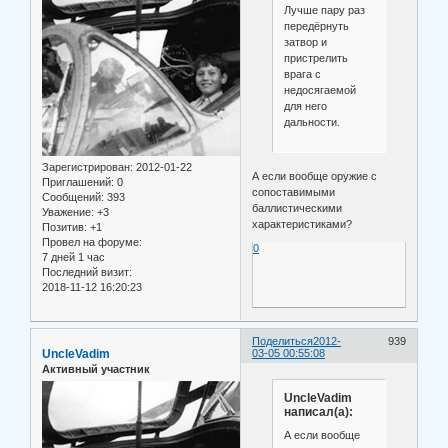
Лучше пару раз
передёрнуть
затвор и
пристрелить
врага с
недосягаемой
для него
дальности.
Зарегистрирован
: 2012-01-22
А если вообще оружие с
Приглашений:
0
сопоставимыми
Сообщений:
393
баллистическими
Уважение:
+3
характеристиками?
Позитив:
+1
Провел на форуме:
0
7 дней 1 час
Последний визит:
2018-11-12 16:20:23
Поделиться
2012-
939
UncleVadim
03-05 00:55:08
Активный участник
UncleVadim
написал(а):
А если вообще