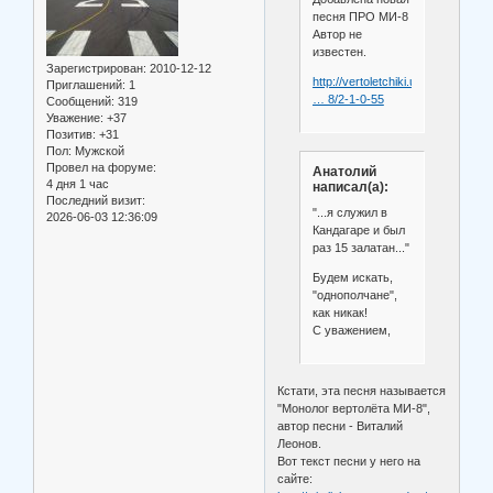
песня ПРО МИ-8
Автор не
известен.
Зарегистрирован
: 2010-12-12
http://vertoletchiki.ucoz.ru/load/pe
Приглашений:
1
… 8/2-1-0-55
Сообщений:
319
Уважение:
+37
Позитив:
+31
Пол:
Мужской
Провел на форуме:
Анатолий
4 дня 1 час
написал(а):
Последний визит:
"...я служил в
2026-06-03 12:36:09
Кандагаре и был
раз 15 залатан..."
Будем искать,
"однополчане",
как никак!
С уважением,
Кстати, эта песня называется
"Монолог вертолёта МИ-8",
автор песни - Виталий
Леонов.
Вот текст песни у него на
сайте: