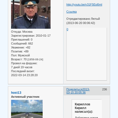
http://youtu.be/v31F5Eoi5mI
Ссылка
Отредактировано Лютый
(2013-06-20 00:06:42)
0
Откуда:
Москва
Зарегистрирован
: 2010-01-17
Приглашений:
0
Сообщений:
662
Уважение:
+82
Позитив:
+89
Пол:
Мужской
Возраст:
70
[1956-06-24]
Провел на форуме:
7 дней 19 часов
Последний визит:
2022-03-14 23:28:20
Поделиться
2013-
236
host13
03-15 20:05:36
Активный участник
Кириллов
Кирилл
написал(а):
Добавлена новая