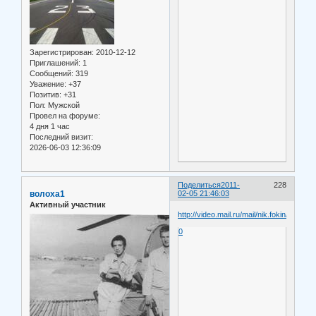
Зарегистрирован
: 2010-12-12
Приглашений:
1
Сообщений:
319
Уважение:
+37
Позитив:
+31
Пол:
Мужской
Провел на форуме:
4 дня 1 час
Последний визит:
2026-06-03 12:36:09
Поделиться
2011-
228
волоха1
02-05 21:46:03
Активный участник
http://video.mail.ru/mail/nik.fokin/_myvid
0