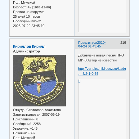
Пол:
Мужской
Возраст:
42
[1983-12-06]
Провел на форуме:
25 дней 10 часов
Последний визит:
2026-07-22 23:45:10
Поделиться
2010-
216
Кириллов Кирилл
04-24 01:43:45
Администратор
Добавлена новая песня ПРО
МИ-8 Автор не известен.
http://vertoletchiki.ucoz.ru/load/pesnj
… 8/2-1-0-55
0
Откуда:
Сертолово-Агалатово
Зарегистрирован
: 2007-06-19
Приглашений:
0
Сообщений:
2258
Уважение:
+145
Позитив:
+397
Пол:
Мужской