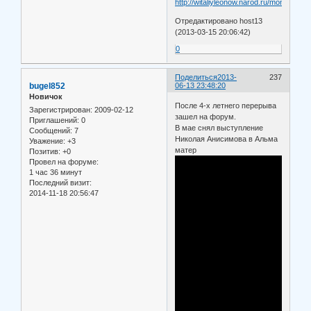
http://witaliyleonow.narod.ru/mon.html
Отредактировано host13
(2013-03-15 20:06:42)
0
Поделиться
2013-
237
bugel852
06-13 23:48:20
Новичок
После 4-х летнего перерыва
Зарегистрирован
: 2009-02-12
зашел на форум.
Приглашений:
0
В мае снял выступление
Сообщений:
7
Николая Анисимова в Альма
Уважение:
+3
матер
Позитив:
+0
Провел на форуме:
1 час 36 минут
Последний визит:
2014-11-18 20:56:47