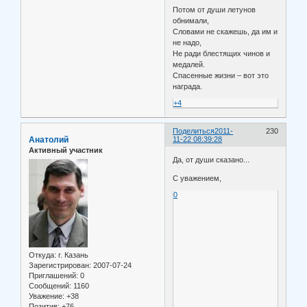
Потом от души летунов
обнимали,
Словами не скажешь, да им и
не надо,
Не ради блестящих чинов и
медалей.
Спасенные жизни – вот это
награда.
+4
Поделиться
2011-
230
Анатолий
11-22 08:39:28
Активный участник
Да, от души сказано...
С уважением,
0
Откуда:
г. Казань
Зарегистрирован
: 2007-07-24
Приглашений:
0
Сообщений:
1160
Уважение:
+38
Позитив:
+76