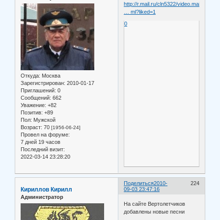
http://r.mail.ru/cln5322/video.mail.ru/
… ml?liked=1
0
Откуда:
Москва
Зарегистрирован
: 2010-01-17
Приглашений:
0
Сообщений:
662
Уважение:
+82
Позитив:
+89
Пол:
Мужской
Возраст:
70
[1956-06-24]
Провел на форуме:
7 дней 19 часов
Последний визит:
2022-03-14 23:28:20
Поделиться
2010-
224
Кириллов Кирилл
09-03 23:47:16
Администратор
На сайте Вертолетчиков
добавлены новые песни