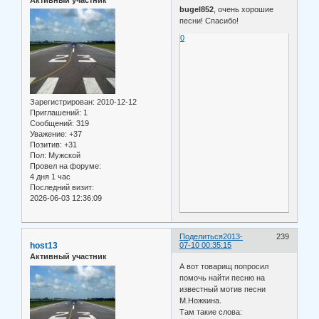
bugel852
, очень хорошие
песни! Спасибо!
0
Зарегистрирован
: 2010-12-12
Приглашений:
1
Сообщений:
319
Уважение:
+37
Позитив:
+31
Пол:
Мужской
Провел на форуме:
4 дня 1 час
Последний визит:
2026-06-03 12:36:09
Поделиться
2013-
239
host13
07-10 00:35:15
Активный участник
А вот товарищ попросил
помочь найти песню на
известный мотив песни
М.Ножкина.
Там такие слова: