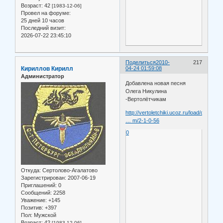
Возраст:
42
[1983-12-06]
Провел на форуме:
25 дней 10 часов
Последний визит:
2026-07-22 23:45:10
Поделиться
2010-
217
Кириллов Кирилл
04-24 01:59:08
Администратор
Добавлена новая песня
Олега Никулина
-Вертолётчикам
http://vertoletchiki.ucoz.ru/load/oleg_
… m/2-1-0-56
0
Откуда:
Сертолово-Агалатово
Зарегистрирован
: 2007-06-19
Приглашений:
0
Сообщений:
2258
Уважение:
+145
Позитив:
+397
Пол:
Мужской
Возраст:
42
[1983-12-06]