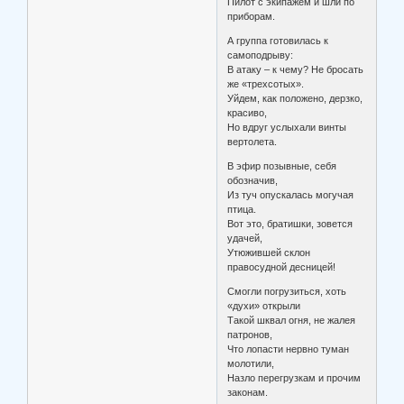
Пилот с экипажем и шли по
приборам.
А группа готовилась к
самоподрыву:
В атаку – к чему? Не бросать
же «трехсотых».
Уйдем, как положено, дерзко,
красиво,
Но вдруг услыхали винты
вертолета.
В эфир позывные, себя
обозначив,
Из туч опускалась могучая
птица.
Вот это, братишки, зовется
удачей,
Утюжившей склон
правосудной десницей!
Смогли погрузиться, хоть
«духи» открыли
Такой шквал огня, не жалея
патронов,
Что лопасти нервно туман
молотили,
Назло перегрузкам и прочим
законам.