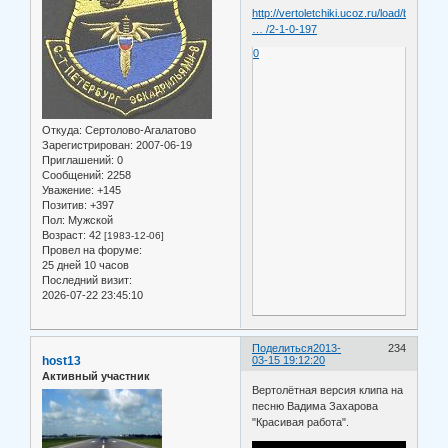
http://vertoletchiki.ucoz.ru/load/belyj
… /2-1-0-197
0
Откуда:
Сертолово-Агалатово
Зарегистрирован
: 2007-06-19
Приглашений:
0
Сообщений:
2258
Уважение:
+145
Позитив:
+397
Пол:
Мужской
Возраст:
42
[1983-12-06]
Провел на форуме:
25 дней 10 часов
Последний визит:
2026-07-22 23:45:10
Поделиться
2013-
234
host13
03-15 19:12:20
Активный участник
Вертолётная версия клипа на
песню Вадима Захарова
"Красивая работа".