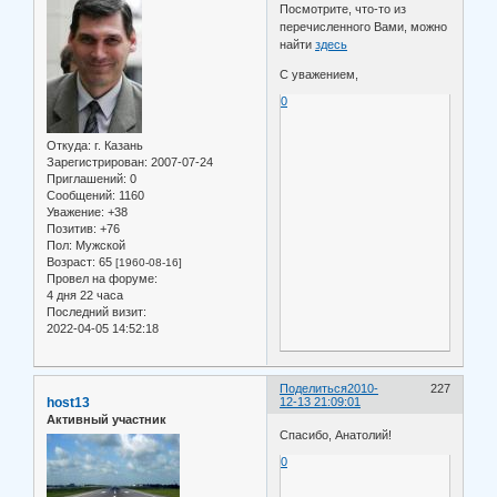
Посмотрите, что-то из
перечисленного Вами, можно
найти
здесь
С уважением,
0
Откуда:
г. Казань
Зарегистрирован
: 2007-07-24
Приглашений:
0
Сообщений:
1160
Уважение:
+38
Позитив:
+76
Пол:
Мужской
Возраст:
65
[1960-08-16]
Провел на форуме:
4 дня 22 часа
Последний визит:
2022-04-05 14:52:18
Поделиться
2010-
227
host13
12-13 21:09:01
Активный участник
Спасибо, Анатолий!
0