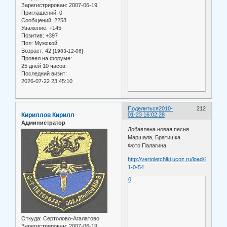
Зарегистрирован
: 2007-06-19
Приглашений:
0
Сообщений:
2258
Уважение:
+145
Позитив:
+397
Пол:
Мужской
Возраст:
42
[1983-12-06]
Провел на форуме:
25 дней 10 часов
Последний визит:
2026-07-22 23:45:10
Поделиться
2010-
212
Кириллов Кирилл
01-23 16:02:28
Администратор
Добавлена новая песня
Маршала, Братишка
Фото Палагина.
http://vertoletchiki.ucoz.ru/load/2-
1-0-54
0
Откуда:
Сертолово-Агалатово
Зарегистрирован
: 2007-06-19