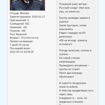
Позывной (ник) автора -
Русский солдат. Имя мне,
увы, не известно.
Откуда:
Москва
Зарегистрирован
: 2010-01-17
Группу разведки зажали в
Приглашений:
0
ущелье.
Сообщений:
662
Заняв круговую, огнем
Уважение:
+82
огрызались.
Позитив:
+89
Радист передал на КП
Пол:
Мужской
донесенье:
Возраст:
70
[1956-06-24]
«БК на исходе, гранаты
Провел на форуме:
остались!»
7 дней 19 часов
Последний визит:
Погода нелетная, склоны в
2022-03-14 23:28:20
тумане –
Он серой стеною
непроницаем.
Промедлить мгновение –
группы не станет.
Пилот дал команду:
«Взлетаем!»
И сырость воздушную
лопасти взбили,
И блистер продавливал путь
через горы,
А видимость – ноль, но
предельно спешили