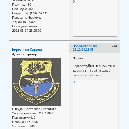
Уважение:
+82
0
Позитив:
+89
Пол:
Мужской
Возраст:
70
[1956-06-24]
Провел на форуме:
7 дней 19 часов
Последний визит:
2022-03-14 23:28:20
Поделиться
2010-
214
Кириллов Кирилл
02-12 09:25:06
Администратор
Лютый
Здравствуйте! Песню можно
загрузить на сайт и здесь
разместить ссылку.
0
Откуда:
Сертолово-Агалатово
Зарегистрирован
: 2007-06-19
Приглашений:
0
Сообщений:
2258
Уважение:
+145