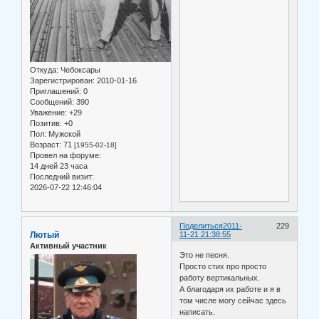
Откуда:
Чебоксары
Зарегистрирован
: 2010-01-16
Приглашений:
0
Сообщений:
390
Уважение:
+29
Позитив:
+0
Пол:
Мужской
Возраст:
71
[1955-02-18]
Провел на форуме:
14 дней 23 часа
Последний визит:
2026-07-22 12:46:04
Поделиться
2011-
229
Лютый
11-21 21:38:55
Активный участник
Это не песня.
Просто стих про просто
работу вертикальных.
А благодаря их работе и я в
том числе могу сейчас здесь
написать.