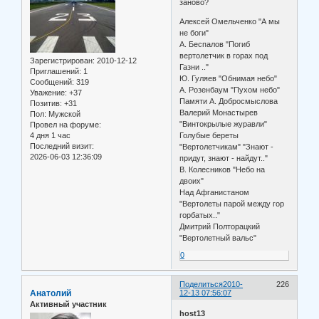
заново?
Алексей Омельченко "А мы
не боги"
А. Беспалов "Погиб
вертолетчик в горах под
Зарегистрирован
: 2010-12-12
Газни .."
Приглашений:
1
Ю. Гуляев "Обнимая небо"
Сообщений:
319
А. Розенбаум "Пухом небо"
Уважение:
+37
Памяти А. Добросмыслова
Позитив:
+31
Валерий Монастырев
Пол:
Мужской
"Винтокрылые журавли"
Провел на форуме:
4 дня 1 час
Голубые береты
Последний визит:
"Вертолетчикам" "Знают -
2026-06-03 12:36:09
придут, знают - найдут.."
В. Колесников "Небо на
двоих"
Над Афганистаном
"Вертолеты парой между гор
горбатых.."
Дмитрий Полторацкий
"Вертолетный вальс"
0
Поделиться
2010-
226
Анатолий
12-13 07:56:07
Активный участник
host13