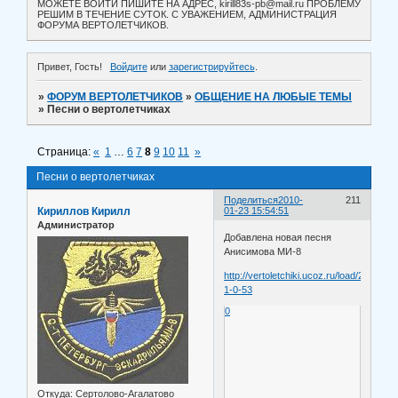
МОЖЕТЕ ВОЙТИ ПИШИТЕ НА АДРЕС, kirill83s-pb@mail.ru ПРОБЛЕМУ
РЕШИМ В ТЕЧЕНИЕ СУТОК. С УВАЖЕНИЕМ, АДМИНИСТРАЦИЯ
ФОРУМА ВЕРТОЛЕТЧИКОВ.
Привет, Гость!
Войдите
или
зарегистрируйтесь
.
»
ФОРУМ ВЕРТОЛЕТЧИКОВ
»
ОБЩЕНИЕ НА ЛЮБЫЕ ТЕМЫ
»
Песни о вертолетчиках
Страница:
«
1
…
6
7
8
9
10
11
»
Песни о вертолетчиках
Поделиться
2010-
211
Кириллов Кирилл
01-23 15:54:51
Администратор
Добавлена новая песня
Анисимова МИ-8
http://vertoletchiki.ucoz.ru/load/2-
1-0-53
0
Откуда:
Сертолово-Агалатово