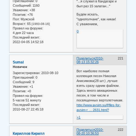
Приглашений:
0
"...я служил в Кандагаре и
Сообщений:
1160
был раз 15 залатан..."
Уважение:
+38
Будем искать,
Позитив:
+76
"однополчане", как никак!
Пол:
Мужской
Возраст:
65
С уважением,
[1960-08-16]
Провел на форуме:
0
4 дня 22 часа
Последний визит:
2022-04-05 14:52:18
Поделиться
2010-
221
Sumal
08-13 15:32:26
Новичок
Вот наиболее полная
Зарегистрирован
: 2010-08-10
коллекция песен Николая
Приглашений:
0
Анисимова(28 шт.) ,лучше
Сообщений:
9
взять сразу одним файлом.
Уважение:
+1
Здесь много авиационных
Позитив:
+0
песен, в том числе и
Провел на форуме:
5 часов 51 минуту
посвященных вертолетчикам.
Последний визит:
http://www.avsim.su/f/files-for-
2010-08-27 22:45:18
avsim-r … 2631.html?
+1
Поделиться
2010-
222
Кириллов Кирилл
08-20 10:36:53