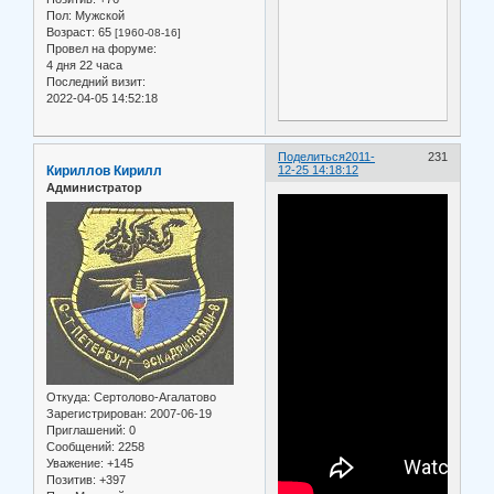
Пол:
Мужской
Возраст:
65
[1960-08-16]
Провел на форуме:
4 дня 22 часа
Последний визит:
2022-04-05 14:52:18
Поделиться
2011-
231
Кириллов Кирилл
12-25 14:18:12
Администратор
Откуда:
Сертолово-Агалатово
Зарегистрирован
: 2007-06-19
Приглашений:
0
Сообщений:
2258
Уважение:
+145
Позитив:
+397