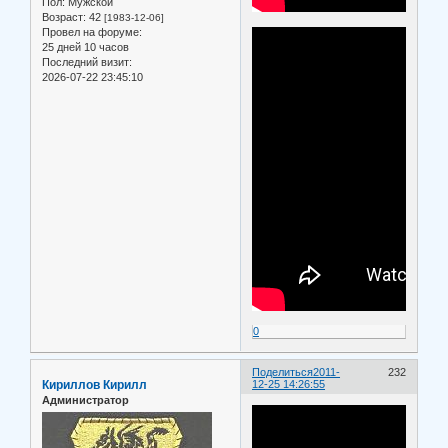
Пол:
Мужской
Возраст:
42
[1983-12-06]
Провел на форуме:
25 дней 10 часов
Последний визит:
2026-07-22 23:45:10
0
Поделиться
2011-
232
Кириллов Кирилл
12-25 14:26:55
Администратор