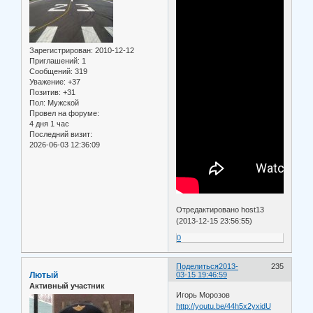
Зарегистрирован
: 2010-12-12
Приглашений:
1
Сообщений:
319
Уважение:
+37
Позитив:
+31
Пол:
Мужской
Провел на форуме:
4 дня 1 час
Последний визит:
2026-06-03 12:36:09
Отредактировано host13
(2013-12-15 23:56:55)
0
Поделиться
2013-
235
Лютый
03-15 19:46:59
Активный участник
Игорь Морозов
http://youtu.be/44h5x2yxidU