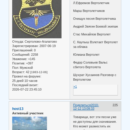
Л.Ефремов Вертолетчик
Марш Вертолетчиков
Онищук песня Вертолетчика
Андрей Звягин Боевой экипаж
Стас Михайлов Вертолет
Откуда:
Сертолово-Агалатово
С. Каупыш Взлетает Вертолет
Зарегистрирован
: 2007-06-19
за облака
Приглашений:
0
Сообщений:
2258
Юлиана Вертолет
Уважение:
+145
Федор Соловьев Вальс
Позитив:
+397
сбитого Вертолета
Пол:
Мужской
Возраст:
42
[1983-12-06]
Шухрат Хусаинов Разговор с
Провел на форуме:
Вертолетом
25 дней 10 часов
Последний визит:
+1
2026-07-22 23:45:10
Поделиться
2010-
225
host13
12-12 13:09:33
Активный участник
Товарищи, вот эти песни уже
не доступны для скачивания.
Кто может разместить их