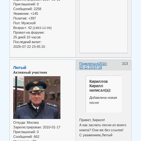
Приглашений:
0
Сообщений:
2258
Уважение:
+145
Позитив:
+397
Пол:
Мужской
Возраст:
42
[1983-12-06]
Провел на форуме:
25 дней 10 часов
Последний визит:
2026-07-22 23:45:10
Поделиться
2010-
213
Лютый
02-11 23:57:19
Активный участник
Кириллов
Кирилл
написал(а):
Добавлена новая
песня
Привет, Кирилл!
Откуда:
Москва
А как заслать песни из моего
Зарегистрирован
: 2010-01-17
компа? Они же без ссылок!
Приглашений:
0
С уважением,Лютый
Сообщений:
662