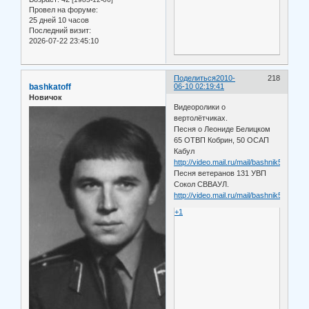
Провел на форуме:
25 дней 10 часов
Последний визит:
2026-07-22 23:45:10
Поделиться
2010-
218
bashkatoff
06-10 02:19:41
Новичок
Видеоролики о
вертолётчиках.
Песня о Леониде Белицком
65 ОТВП Кобрин, 50 ОСАП
Кабул
http://video.mail.ru/mail/bashnik55/31/42
Песня ветеранов 131 УВП
Сокол СВВАУЛ.
http://video.mail.ru/mail/bashnik55/72/73
+1