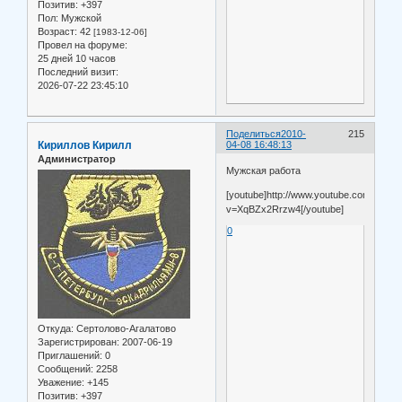
Позитив:
+397
Пол:
Мужской
Возраст:
42
[1983-12-06]
Провел на форуме:
25 дней 10 часов
Последний визит:
2026-07-22 23:45:10
Поделиться
2010-
215
Кириллов Кирилл
04-08 16:48:13
Администратор
Мужская работа
[youtube]http://www.youtube.com/watch
v=XqBZx2Rrzw4[/youtube]
0
Откуда:
Сертолово-Агалатово
Зарегистрирован
: 2007-06-19
Приглашений:
0
Сообщений:
2258
Уважение:
+145
Позитив:
+397