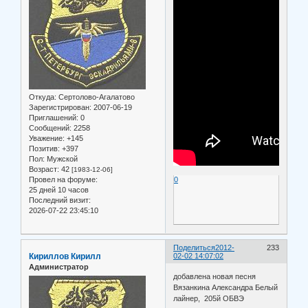
Откуда:
Сертолово-Агалатово
Зарегистрирован
: 2007-06-19
Приглашений:
0
Сообщений:
2258
Уважение:
+145
Позитив:
+397
Пол:
Мужской
Возраст:
42
[1983-12-06]
Провел на форуме:
0
25 дней 10 часов
Последний визит:
2026-07-22 23:45:10
Поделиться
2012-
233
Кириллов Кирилл
02-02 14:07:02
Администратор
добавлена новая песня
Вязанкина Александра Белый
лайнер, 205й ОБВЭ