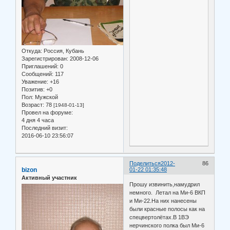
Откуда:
Россия, Кубань
Зарегистрирован
: 2008-12-06
Приглашений:
0
Сообщений:
117
Уважение:
+16
Позитив:
+0
Пол:
Мужской
Возраст:
78
[1948-01-13]
Провел на форуме:
4 дня 4 часа
Последний визит:
2016-06-10 23:56:07
Поделиться
2012-
86
bizon
01-22 01:35:48
Активный участник
Прошу извинить,намудрил
немного. Летал на Ми-6 ВКП
и Ми-22.На них нанесены
были красные полосы как на
спецвертолётах.В 1ВЭ
нерчинского полка был Ми-6