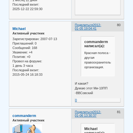
Последний визит:
2025-12-22 22:59:30
Поделиться
2012-
80
Michael
01-05 19:04:41
Активный участник
Зарегистрирован
: 2007-07-13
commanderm
Приглашений:
0
написал(а):
Сообщений:
168
Уважение:
+4
Красная полоса -
Позитив:
+0
другая
Провел на форуме:
правоохранительная
1 день 3 часа
организация.
Последний визит:
2015-05-24 16:18:33
И какая?
Думаю этот Ми-10ПП
-ВВСовский
0
Поделиться
2012-
81
commanderm
01-06 13:30:37
Активный участник
Michael