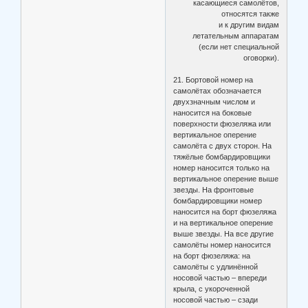
касающиеся самолётов,
относятся также
и к другим видам
летательным аппаратам
(если нет специальной
оговорки).
21. Бортовой номер на
самолётах обозначается
двухзначным числом и
наносится на боковые
поверхности фюзеляжа или
вертикальное оперение
самолёта с двух сторон. На
тяжёлые бомбардировщики
номер наносится только на
вертикальное оперение выше
звезды. На фронтовые
бомбардировщики номер
наносится на борт фюзеляжа
и на вертикальное оперение
выше звезды. На все другие
самолёты номер наносится
на борт фюзеляжа: на
самолёты с удлинённой
носовой частью – впереди
крыла, с укороченной
носовой частью – сзади