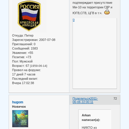
подтверждает присутствие
Ми-10 на территории ГДР и
ЮГВ,СГВ, ЦГВ в т.ч.
0
Откуда:
Питер
Зарегистрирован
: 2007-07-08
Приглашений:
0
Сообщений:
1583
Уважение:
+55
Позитив:
+73
Пол:
Мужской
Возраст:
67
[1959-06-14]
Провел на форуме:
17 дней 7 часов
Последний визит:
Вчера 17:02:38
Поделиться
2011-
72
hugom
06-06 22:00:11
Новичок
Arkan
написал(а):
НИКТО из