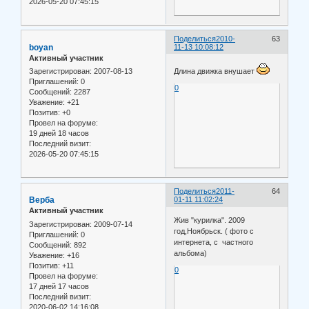
2026-05-20 07:45:15
Поделиться
2010-
63
boyan
11-13 10:08:12
Активный участник
Зарегистрирован
: 2007-08-13
Длина движка внушает
Приглашений:
0
0
Сообщений:
2287
Уважение:
+21
Позитив:
+0
Провел на форуме:
19 дней 18 часов
Последний визит:
2026-05-20 07:45:15
Поделиться
2011-
64
Верба
01-11 11:02:24
Активный участник
Жив "курилка". 2009
Зарегистрирован
: 2009-07-14
год,Ноябрьск. ( фото с
Приглашений:
0
интернета, с частного
Сообщений:
892
альбома)
Уважение:
+16
Позитив:
+11
0
Провел на форуме:
17 дней 17 часов
Последний визит:
2020-06-02 14:16:08