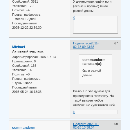
У длинноногих ещё и ноги
Сообщений:
3891
Уважение:
+79
(левые и правые) были
Позитив:
+4
разной длины.
Провел на форуме:
0
1 месяц 12 дней
Последний визит:
2025-12-22 22:59:30
Поделиться
2011-
67
Michael
02-18 09:43:35
Активный участник
Зарегистрирован
: 2007-07-13
commanderm
Приглашений:
0
написал(а):
Сообщений:
168
Уважение:
+4
были разной
Позитив:
+0
длины.
Провел на форуме:
1 день 3 часа
Последний визит:
Во-во! Но это думаю для
2015-05-24 16:18:33
приведения к горизонту. На
такой высоте любое
отклонение чувствительней
0
Поделиться
2011-
68
commanderm
02-18 13:38:34