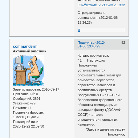
http://www.airforce.ru/information/marki
Отредактировано
commanderm (2012-01-06
13:34:23)
0
Поделиться
2012-
82
commanderm
01-06 13:40:25
Активный участник
Кстати, про номера:
" 1. Настоящим
Положением
устанавливаются
опознавательные знаки для
самолётов, вертолётов,
аэростатов, планеров и
Зарегистрирован
: 2010-09-17
беспилотных средств
Приглашений:
0
Вооружённых Сил СССР и
Сообщений:
3891
Всесоюзного добровольного
Уважение:
+79
общества помощи армии,
Позитив:
+4
авиации и флоту (ДОСААФ
Провел на форуме:
СССР)*, а также
1 месяц 12 дней
определяется порядок их
Последний визит:
нанесения.
2025-12-22 22:59:30
*Здесь и далее по тексту
Положения,