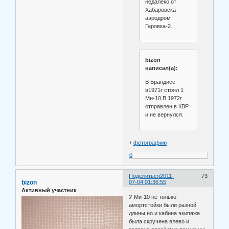
недалеко от
Хабаровска
аэродром
Гаровка-2.
bizon
написал(а):
В Брандисе
в1971г стоял 1
Ми-10.В 1972г
отправлен в КВР
и не вернулся.
+
фотографию
0
Поделиться
2011-
73
bizon
07-04 01:36:55
Активный участник
У Ми-10 не только
амортстойки были разной
длины,но и кабина экипажа
была скручена влево и