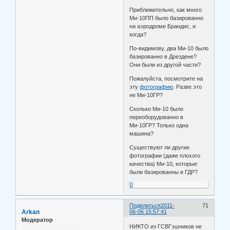
Приближительно, как много
Ми-10ПП было базированно
на аэродроме Брандис, и
когда?
По-видимову, два Ми-10 было
базированно в Дрездене?
Они были из другой части?
Пожалуйста, посмотрите на
эту
фотографию
. Разве это
не Ми-10ГР?
Сколько Ми-10 было
переоборудованно в
Ми-10ГР? Только одна
машина?
Существуют ли другие
фотографии (даже плохого
качества) Ми-10, которые
были базированны в ГДР?
0
Поделиться
2011-
71
Arkan
06-06 15:57:41
Модератор
НИКТО из ГСВГэшников не