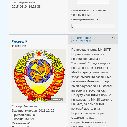
Последний визит:
2015-05-24 16:18:33
получаются 3-х значные
чистой воды
самодеятельность?
0
Поделиться
2012-
84
Леонид Р
01-15 21:39:13
Участник
По поводу отряда Ми-10ПП
Нерчинского полка всё
правильно написано
"Бизоном". Отряд входил в
состав полка и был в 1вэ
Ми-6 .Отряд кроме своих
задач выполнял различные
перевозки.Летчики отряда
были подготовлены и летали
во всех метеоусловиях.
Не буду хвастаться но мне
пришлось на Ми-10 сходить
на БАМ, за самолетом
Откуда:
Чернигов
который достали из
Зарегистрирован
: 2011-12-22
Баранчеевского озера.
Приглашений:
0
Садился на лед
Сообщений:
59
озера.Остатки самолета
Уважение:
+1
перевёз в Читу.