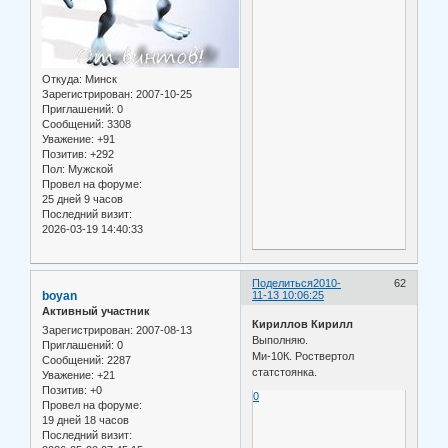
Откуда:
Минск
Зарегистрирован
: 2007-10-25
Приглашений:
0
Сообщений:
3308
Уважение:
+91
Позитив:
+292
Пол:
Мужской
Провел на форуме:
25 дней 9 часов
Последний визит:
2026-03-19 14:40:33
Поделиться
2010-
62
boyan
11-13 10:06:25
Активный участник
Кириллов Кирилл
Зарегистрирован
: 2007-08-13
Выполняю.
Приглашений:
0
Ми-10К. Роствертол
Сообщений:
2287
статстоянка.
Уважение:
+21
Позитив:
+0
0
Провел на форуме:
19 дней 18 часов
Последний визит: