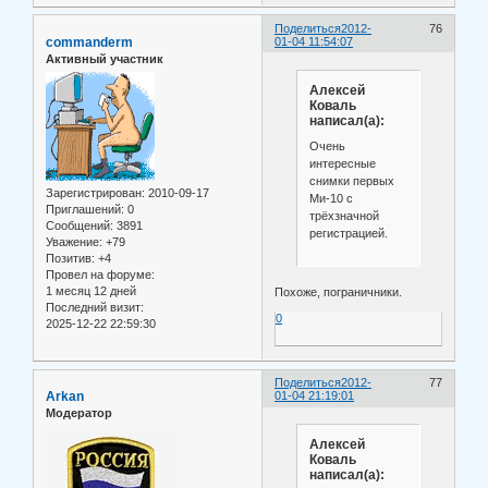
Поделиться
2012-
76
commanderm
01-04 11:54:07
Активный участник
Алексей
Коваль
написал(а):
Очень
интересные
снимки первых
Зарегистрирован
: 2010-09-17
Ми-10 с
Приглашений:
0
трёхзначной
Сообщений:
3891
регистрацией.
Уважение:
+79
Позитив:
+4
Провел на форуме:
1 месяц 12 дней
Похоже, пограничники.
Последний визит:
0
2025-12-22 22:59:30
Поделиться
2012-
77
Arkan
01-04 21:19:01
Модератор
Алексей
Коваль
написал(а):