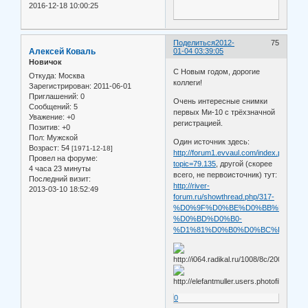
2016-12-18 10:00:25
Поделиться
2012-
75
Алексей Коваль
01-04 03:39:05
Новичок
С Новым годом, дорогие
Откуда:
Москва
коллеги!
Зарегистрирован
: 2011-06-01
Приглашений:
0
Очень интересные снимки
Сообщений:
5
первых Ми-10 с трёхзначной
Уважение:
+0
регистрацией.
Позитив:
+0
Пол:
Мужской
Один источник здесь:
Возраст:
54
[1971-12-18]
http://forum1.evvaul.com/index.php?
Провел на форуме:
topic=79.135
, другой (скорее
4 часа 23 минуты
всего, не первоисточник) тут:
Последний визит:
http://river-
2013-03-10 18:52:49
forum.ru/showthread.php/317-
%D0%9F%D0%BE%D0%BB%D1%91%
%D0%BD%D0%B0-
%D1%81%D0%B0%D0%BC%D0%BE%
0