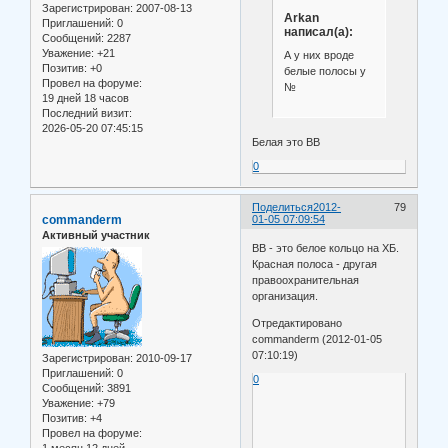
Зарегистрирован
: 2007-08-13
Arkan
Приглашений:
0
написал(а):
Сообщений:
2287
Уважение:
+21
А у них вроде
Позитив:
+0
белые полосы у
Провел на форуме:
№
19 дней 18 часов
Последний визит:
2026-05-20 07:45:15
Белая это ВВ
0
Поделиться
2012-
79
commanderm
01-05 07:09:54
Активный участник
ВВ - это белое кольцо на ХБ.
Красная полоса - другая
правоохранительная
организация.
Отредактировано
commanderm (2012-01-05
07:10:19)
Зарегистрирован
: 2010-09-17
Приглашений:
0
0
Сообщений:
3891
Уважение:
+79
Позитив:
+4
Провел на форуме:
1 месяц 12 дней