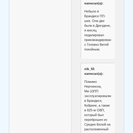
написал(а):
Небыло в
Брандисе ПП-
шек. Они две
были в Дрездене,
я месяц
педалировал
прикомандированным
с Головко Витей
покойным.
nik_55
написал(а):
Помимо
Нерчинска,
Ми-10ПП
эксплуатировались
в Брандисе,
Кобрине, а также
в 825-м ОВП,
который был
переброшен из
Средне-Белой на
расположенный