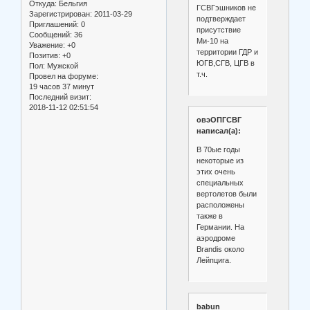
Откуда:
Бельгия
ГСВГэшников не
Зарегистрирован
: 2011-03-29
подтверждает
Приглашений:
0
присутствие
Сообщений:
36
Ми-10 на
Уважение:
+0
территории ГДР и
Позитив:
+0
ЮГВ,СГВ, ЦГВ в
Пол:
Мужской
т.ч.
Провел на форуме:
19 часов 37 минут
Последний визит:
2018-11-12 02:51:54
овэОПГСВГ
написал(а):
В 70ые годы
некоторые из
этих очень
специальных
вертолетов были
расположены
также в
Германии. На
аэродроме
Brandis около
Лейпцига.
babun