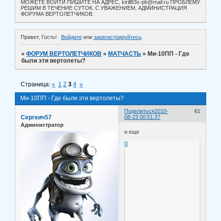
МОЖЕТЕ ВОЙТИ ПИШИТЕ НА АДРЕС, kirill83s-pb@mail.ru ПРОБЛЕМУ
РЕШИМ В ТЕЧЕНИЕ СУТОК. С УВАЖЕНИЕМ, АДМИНИСТРАЦИЯ
ФОРУМА ВЕРТОЛЕТЧИКОВ.
Привет, Гость!
Войдите
или
зарегистрируйтесь
.
»
ФОРУМ ВЕРТОЛЕТЧИКОВ
»
МАТЧАСТЬ
»
Ми-10ПП - Где
были эти вертолеты?
Страница:
«
1
2
3
4
»
Ми-10ПП - Где были эти вертолеты?
Поделиться
2010-
61
Сергеич57
08-23 00:51:37
Администратор
и еще
0