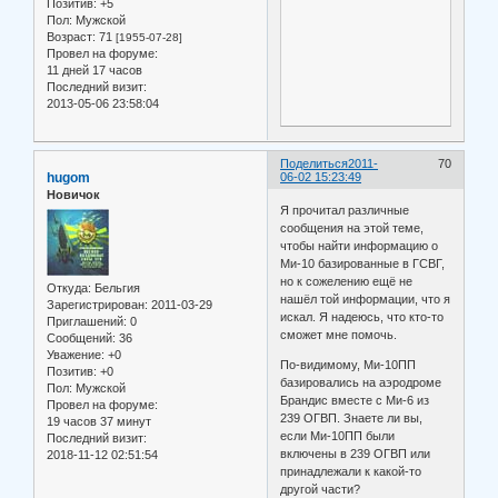
Позитив:
+5
Пол:
Мужской
Возраст:
71
[1955-07-28]
Провел на форуме:
11 дней 17 часов
Последний визит:
2013-05-06 23:58:04
Поделиться
2011-
70
hugom
06-02 15:23:49
Новичок
Я прочитал различные
сообщения на этой теме,
чтобы найти информацию о
Ми-10 базированные в ГСВГ,
но к сожелению ещё не
Откуда:
Бельгия
нашёл той информации, что я
Зарегистрирован
: 2011-03-29
искал. Я надеюсь, что кто-то
Приглашений:
0
сможет мне помочь.
Сообщений:
36
Уважение:
+0
По-видимому, Ми-10ПП
Позитив:
+0
базировались на аэродроме
Пол:
Мужской
Брандис вместе с Ми-6 из
Провел на форуме:
239 ОГВП. Знаете ли вы,
19 часов 37 минут
если Ми-10ПП были
Последний визит:
включены в 239 ОГВП или
2018-11-12 02:51:54
принадлежали к какой-то
другой части?