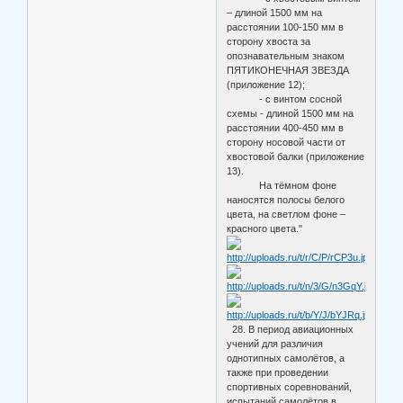
– длиной 1500 мм на
расстоянии 100-150 мм в
сторону хвоста за
опознавательным знаком
ПЯТИКОНЕЧНАЯ ЗВЕЗДА
(приложение 12);
- с винтом сосной
схемы - длиной 1500 мм на
расстоянии 400-450 мм в
сторону носовой части от
хвостовой балки (приложение
13).
На тёмном фоне
наносятся полосы белого
цвета, на светлом фоне –
красного цвета."
28. В период авиационных
учений для различия
однотипных самолётов, а
также при проведении
спортивных соревнований,
испытаний самолётов в