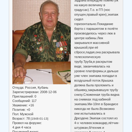
задрана вперёд(не помню уж
на какую величину в
градусах).Т.о. в ГП (нос
опущен,правый крен),экипаж
сидел
горизонтально.Покидание
борта с парашютом в полёте
производилось через люк в
центре кабины.Люк
закрывался массивной
крышкой,при её
сбросе,падая,она раскрывала
телескопическую
трубу.Труба,в раскрытом
виде, заканчивалась на
уровне платформы,и дальше
уже член экипажа попадал в
воздушный поток.Крышка
должна была проломить и
Откуда:
Россия, Кубань
обшивку,закрывавшую трубу
Зарегистрирован
: 2008-12-06
снизу.Сложенная труба видна
Приглашений:
0
на снимках под кабиной
Сообщений:
117
экипажа.Ми-10пп в Брандисе
Уважение:
+16
никогда не было.Возможно
Позитив:
+0
они испытывались в
Пол:
Мужской
Дрездене.Экипаж состоял из
Возраст:
78
[1948-01-13]
Провел на форуме:
4-х человек:командир,лётчик-
4 дня 4 часа
штурман,б/техник и
Последний визит: