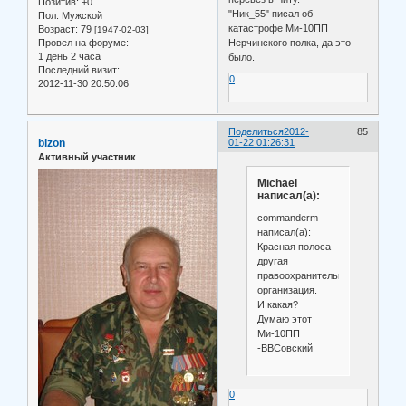
Позитив:
+0
"Ник_55" писал об
Пол:
Мужской
катастрофе Ми-10ПП
Возраст:
79
[1947-02-03]
Провел на форуме:
Нерчинского полка, да это
1 день 2 часа
было.
Последний визит:
0
2012-11-30 20:50:06
Поделиться
2012-
85
bizon
01-22 01:26:31
Активный участник
Michael
написал(а):
commanderm
написал(а):
Красная полоса -
другая
правоохранительная
организация.
И какая?
Думаю этот
Ми-10ПП
-ВВСовский
0