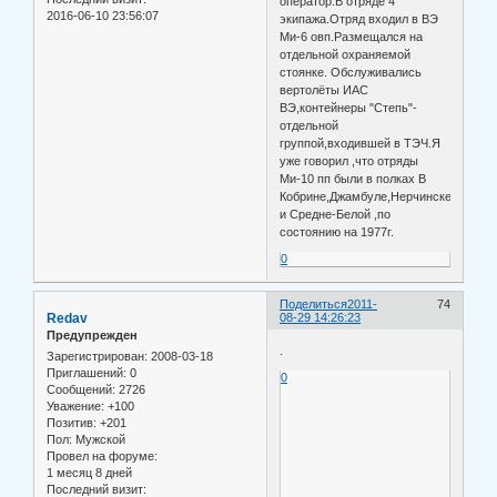
оператор.В отряде 4
2016-06-10 23:56:07
экипажа.Отряд входил в ВЭ
Ми-6 овп.Размещался на
отдельной охраняемой
стоянке. Обслуживались
вертолёты ИАС
ВЭ,контейнеры "Степь"-
отдельной
группой,входившей в ТЭЧ.Я
уже говорил ,что отряды
Ми-10 пп были в полках В
Кобрине,Джамбуле,Нерчинске
и Средне-Белой ,по
состоянию на 1977г.
0
Поделиться
2011-
74
Redav
08-29 14:26:23
Предупрежден
.
Зарегистрирован
: 2008-03-18
Приглашений:
0
0
Сообщений:
2726
Уважение:
+100
Позитив:
+201
Пол:
Мужской
Провел на форуме:
1 месяц 8 дней
Последний визит: