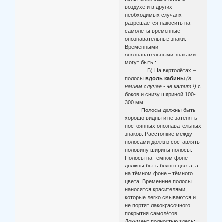
воздухе и в других
необходимых случаях
разрешается наносить на
самолёты временные
опознавательные знаки.
Временными
опознавательными знаками
могут быть :
... Б) На вертолётах –
полосы
вдоль кабины
(в
нашем случае - не катит !)
с
боков и снизу шириной 100-
300 мм.
Полосы должны быть
хорошо видны и не затенять
постоянных опознавательных
знаков. Расстояние между
полосами должно составлять
половину ширины полосы.
Полосы на тёмном фоне
должны быть белого цвета, а
на тёмном фоне – тёмного
цвета. Временные полосы
наносятся красителями,
которые легко смываются и
не портят лакокрасочного
покрытия самолётов.
Документ полностью здесь: