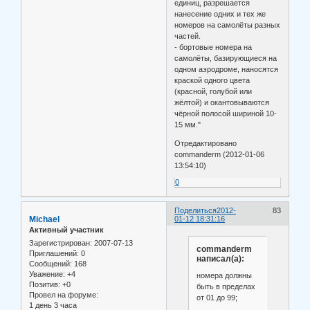
единиц, разрешается
нанесение одних и тех же
номеров на самолёты разных
частей.
- бортовые номера на
самолёты, базирующиеся на
одном аэродроме, наносятся
краской одного цвета
(красной, голубой или
жёлтой) и окантовываются
чёрной полосой шириной 10-
15 мм."
Отредактировано
commanderm (2012-01-06
13:54:10)
0
Поделиться
2012-
83
Michael
01-12 18:31:16
Активный участник
Зарегистрирован
: 2007-07-13
commanderm
Приглашений:
0
написал(а):
Сообщений:
168
Уважение:
+4
номера должны
Позитив:
+0
быть в пределах
Провел на форуме:
от 01 до 99;
1 день 3 часа