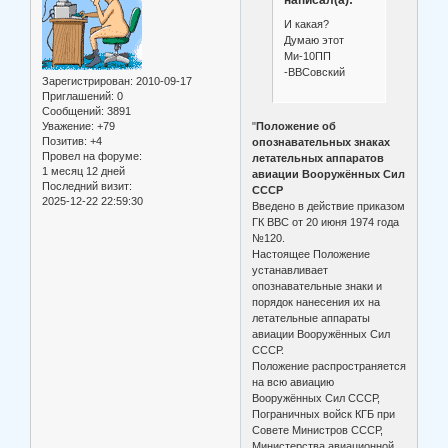
написал(а):
И какая?
Думаю этот
Ми-10ПП
-ВВСовский
Зарегистрирован
: 2010-09-17
Приглашений:
0
Сообщений:
3891
Уважение:
+79
"
Положение об
Позитив:
+4
опознавательных знаках
Провел на форуме:
летательных аппаратов
1 месяц 12 дней
авиации Вооружённых Сил
Последний визит:
СССР
2025-12-22 22:59:30
Введено в действие приказом
ГК ВВС от 20 июня 1974 года
№120.
Настоящее Положение
устанавливает
опознавательные знаки и
порядок нанесения их на
летательные аппараты
авиации Вооружённых Сил
СССР.
Положение распространяется
на всю авиацию
Вооружённых Сил СССР,
Пограничных войск КГБ при
Совете Министров СССР,
Министерства авиационной