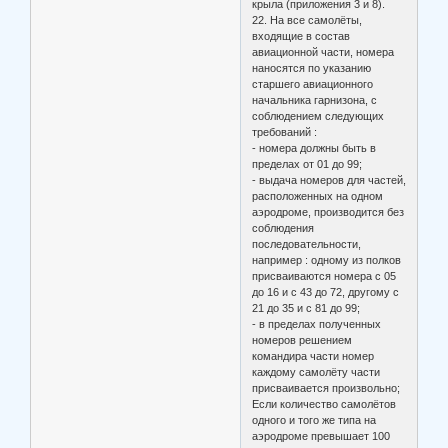
крыла (приложения 3 и 8).
22. На все самолёты,
входящие в состав
авиационной части, номера
наносятся по указанию
старшего авиационного
начальника гарнизона, с
соблюдением следующих
требований :
- номера должны быть в
пределах от 01 до 99;
- выдача номеров для частей,
расположенных на одном
аэродроме, производится без
соблюдения
последовательности,
например : одному из полков
присваиваются номера с 05
до 16 и с 43 до 72, другому с
21 до 35 и с 81 до 99;
- в пределах полученных
номеров решением
командира части номер
каждому самолёту части
присваивается произвольно;
Если количество самолётов
одного и того же типа на
аэродроме превышает 100