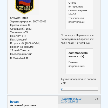
Очень
интересные
снимки первых
Ми-10 с
Откуда:
Питер
трёхзначной
Зарегистрирован
: 2007-07-08
регистрацией.
Приглашений:
0
Сообщений:
1583
Уважение:
+55
По моему в Нерчинске и в
Позитив:
+73
последствии в Гаровке как
Пол:
Мужской
раз и были 3-х значные
Возраст:
67
[1959-06-14]
Провел на форуме:
17 дней 7 часов
commanderm
Последний визит:
написал(а):
Вчера 17:02:38
Похоже,
пограничники.
А у них вроде белые полосы
у №
0
Поделиться
2012-
78
boyan
01-04 22:56:18
Активный участник