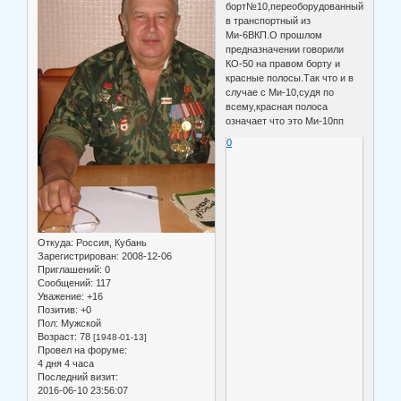
борт№10,переоборудованный
в транспортный из
Ми-6ВКП.О прошлом
предназначении говорили
КО-50 на правом борту и
красные полосы.Так что и в
случае с Ми-10,судя по
всему,красная полоса
означает что это Ми-10пп
0
Откуда:
Россия, Кубань
Зарегистрирован
: 2008-12-06
Приглашений:
0
Сообщений:
117
Уважение:
+16
Позитив:
+0
Пол:
Мужской
Возраст:
78
[1948-01-13]
Провел на форуме:
4 дня 4 часа
Последний визит:
2016-06-10 23:56:07