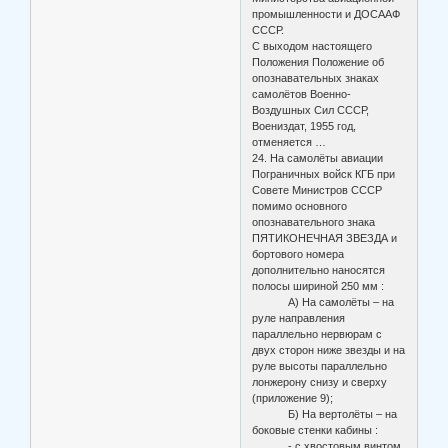
промышленности и ДОСААФ
СССР.
С выходом настоящего
Положения Положение об
опознавательных знаках
самолётов Военно-
Воздушных Сил СССР,
Воениздат, 1955 год,
отменяется …
24. На самолёты авиации
Пограничных войск КГБ при
Совете Министров СССР
помимо основного
опознавательного знака
ПЯТИКОНЕЧНАЯ ЗВЕЗДА и
бортового номера
дополнительно наносятся
полосы шириной 250 мм :
А) На самолёты – на
руле направления
параллельно нервюрам с
двух сторон ниже звезды и на
руле высоты параллельно
лонжерону снизу и сверху
(приложение 9);
Б) На вертолёты – на
боковые стенки кабины :
- с хвостовым винтом