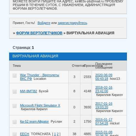
МОЖЕТЕ ВОЙТИ ПИШИТЕ НА АДРЕС, kirill83s-pb@mail.ru ПРОБЛЕМУ
РЕШИМ В ТЕЧЕНИЕ СУТОК. С УВАЖЕНИЕМ, АДМИНИСТРАЦИЯ
ФОРУМА ВЕРТОЛЕТЧИКОВ.
Привет, Гость!
Войдите
или
зарегистрируйтесь
.
»
ФОРУМ ВЕРТОЛЕТЧИКОВ
»
ВИРТУАЛЬНАЯ АВИАЦИЯ
Страница:
1
ВИРТУАЛЬНАЯ АВИАЦИЯ
Последнее
Тема
Ответов
Просмотров
сообщение
War Thunder - Вертолеты
2020-06-09
3
2333
ВКС РФ
Location
00:43:18
host13
2018-02-16
МИ-8МТВ2
Бухой
8
4148
23:41:00
Кириллов Кирилл
2017-01-16
Microsoft Flight Simulator X
0
3930
19:03:20
Кириллов Кирилл
Кириллов Кирилл
2015-01-17
Ка-52 team Alligator
Руслан
2
1750
07:54:28
mickel
2015-01-08
EECH
TOPACHATA
[
1
2
]
38
4885
20:36:25
thealx