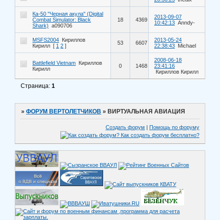
Ка-50 "Черная акула" (Digital
2013-09-07
Combat Simulator: Black
18
4369
10:42:13
Anndy-
Shark)
a090706
MSFS2004
Кириллов
2013-05-24
53
6607
Кирилл
[
1
2
]
22:38:43
Michael
2008-06-18
Battlefield Vietnam
Кириллов
0
1468
23:41:16
Кирилл
Кириллов Кирилл
Страница:
1
»
ФОРУМ ВЕРТОЛЕТЧИКОВ
»
ВИРТУАЛЬНАЯ АВИАЦИЯ
Создать форум
|
Помощь по форуму