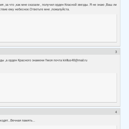
 ,за что ,как мне сказали , получил орден Кпасной звезды. Я не знаю ,Ваш ли
аствие ему небесное.Ответьте мне ,пожалуйста.
3
ы ,а орден Красного знамени !!моя почта kirillus48@mail.ru
4
одят...Вечная память...