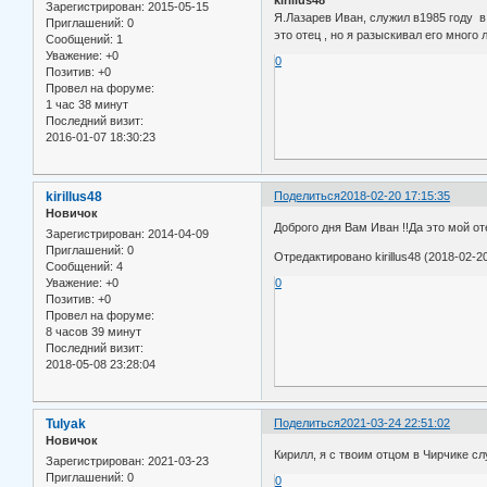
Зарегистрирован
: 2015-05-15
Я.Лазарев Иван, служил в1985 году в 
Приглашений:
0
это отец , но я разыскивал его мног
Сообщений:
1
Уважение:
+0
0
Позитив:
+0
Провел на форуме:
1 час 38 минут
Последний визит:
2016-01-07 18:30:23
kirillus48
Поделиться
2018-02-20 17:15:35
Новичок
Доброго дня Вам Иван !!Да это мой оте
Зарегистрирован
: 2014-04-09
Приглашений:
0
Отредактировано kirillus48 (2018-02-20
Сообщений:
4
Уважение:
+0
0
Позитив:
+0
Провел на форуме:
8 часов 39 минут
Последний визит:
2018-05-08 23:28:04
Tulyak
Поделиться
2021-03-24 22:51:02
Новичок
Кирилл, я с твоим отцом в Чирчике сл
Зарегистрирован
: 2021-03-23
Приглашений:
0
0