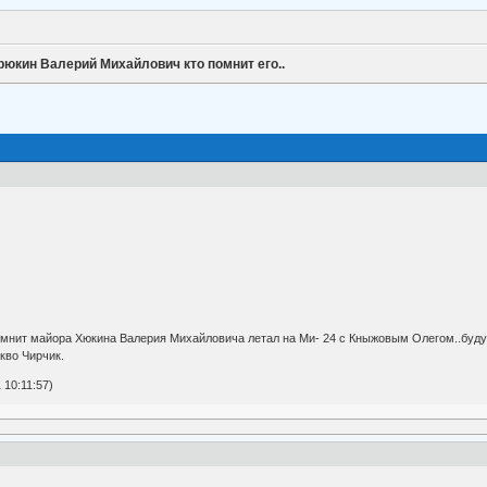
рюкин Валерий Михайлович кто помнит его..
помнит майора Хюкина Валерия Михайловича летал на Ми- 24 с Кныжовым Олегом..буду 
кво Чирчик.
 10:11:57)