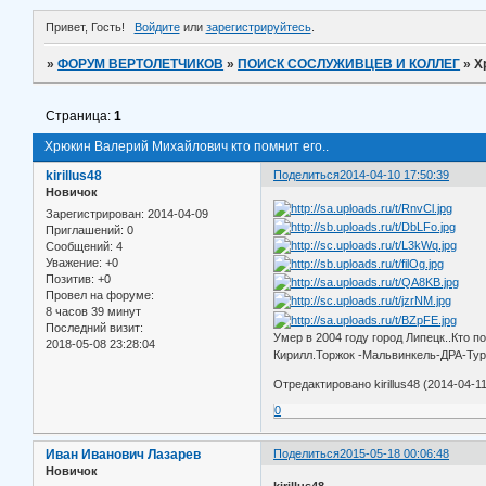
Привет, Гость!
Войдите
или
зарегистрируйтесь
.
»
ФОРУМ ВЕРТОЛЕТЧИКОВ
»
ПОИСК СОСЛУЖИВЦЕВ И КОЛЛЕГ
»
Х
Страница:
1
Хрюкин Валерий Михайлович кто помнит его..
kirillus48
Поделиться
2014-04-10 17:50:39
Новичок
Зарегистрирован
: 2014-04-09
Приглашений:
0
Сообщений:
4
Уважение:
+0
Позитив:
+0
Провел на форуме:
8 часов 39 минут
Последний визит:
Умер в 2004 году город Липецк..Кто 
2018-05-08 23:28:04
Кирилл.Торжок -Мальвинкель-ДРА-Тур
Отредактировано kirillus48 (2014-04-11
0
Иван Иванович Лазарев
Поделиться
2015-05-18 00:06:48
Новичок
kirillus48