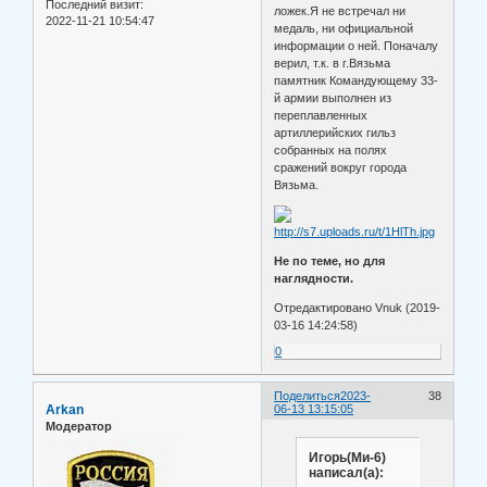
Последний визит:
ложек.Я не встречал ни
2022-11-21 10:54:47
медаль, ни официальной
информации о ней. Поначалу
верил, т.к. в г.Вязьма
памятник Командующему 33-
й армии выполнен из
переплавленных
артиллерийских гильз
собранных на полях
сражений вокруг города
Вязьма.
Не по теме, но для
наглядности.
Отредактировано Vnuk (2019-
03-16 14:24:58)
0
Поделиться
2023-
38
Arkan
06-13 13:15:05
Модератор
Игорь(Ми-6)
написал(а):