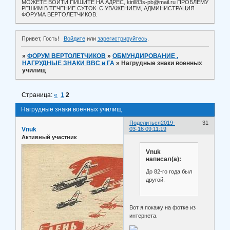
МОЖЕТЕ ВОЙТИ ПИШИТЕ НА АДРЕС, kirill83s-pb@mail.ru ПРОБЛЕМУ
РЕШИМ В ТЕЧЕНИЕ СУТОК. С УВАЖЕНИЕМ, АДМИНИСТРАЦИЯ
ФОРУМА ВЕРТОЛЕТЧИКОВ.
Привет, Гость!
Войдите
или
зарегистрируйтесь
.
»
ФОРУМ ВЕРТОЛЕТЧИКОВ
»
ОБМУНДИРОВАНИЕ ,
НАГРУДНЫЕ ЗНАКИ ВВС и ГА
»
Нагрудные знаки военных
училищ
Страница:
«
1
2
Нагрудные знаки военных училищ
Поделиться
2019-
31
Vnuk
03-16 09:11:19
Активный участник
Vnuk
написал(а):
До 82-го года был
другой.
Вот я покажу на фотке из
интернета.