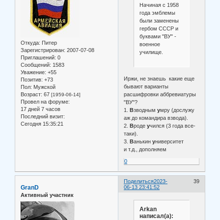
Начиная с 1958
года эмблемы
были заменены
гербом СССР и
буквами "ВУ" -
Откуда:
Питер
военное
Зарегистрирован
: 2007-07-08
училище.
Приглашений:
0
Сообщений:
1583
Уважение:
+55
Иржи, не знаешь какие еще
Позитив:
+73
бывают варианты
Пол:
Мужской
Возраст:
67
расшифровки аббревиатуры
[1959-06-14]
Провел на форуме:
"ВУ"?
17 дней 7 часов
1.
В
зводным
у
мру (дослужу
Последний визит:
аж до командира взвода).
Сегодня 15:35:21
2.
В
роде
у
чился (3 года все-
таки).
3.
В
анькин
у
ниверситет
и т.д., дополняем
0
Поделиться
2023-
39
GranD
06-13 23:41:52
Активный участник
Arkan
написал(а):