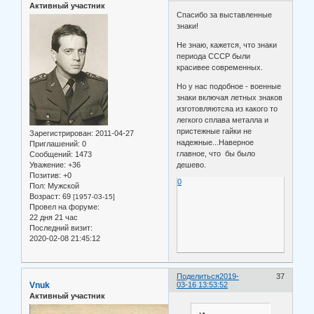
Активный участник
Спасибо за выставленные
знаки!
Не знаю, кажется, что знаки
периода СССР были
красивее современных.
Но у нас подобное - военные
знаки включая летных знаков
изготовляютсяа из какого то
легкого сплава металла и
пристежные гайки не
Зарегистрирован
: 2011-04-27
надежные...Наверное
Приглашений:
0
главное, что бы было
Сообщений:
1473
Уважение:
+36
дешево.
Позитив:
+0
0
Пол:
Мужской
Возраст:
69
[1957-03-15]
Провел на форуме:
22 дня 21 час
Последний визит:
2020-02-08 21:45:12
Поделиться
2019-
37
Vnuk
03-16 13:53:52
Активный участник