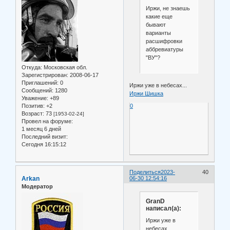
Иржи, не знаешь
какие еще
бывают
варианты
расшифровки
аббревиатуры
"ВУ"?
Откуда:
Московская обл.
Зарегистрирован
: 2008-06-17
Приглашений:
0
Иржи уже в небесах...
Сообщений:
1280
Иржи Шишка
Уважение:
+89
Позитив:
+2
0
Возраст:
73
[1953-02-24]
Провел на форуме:
1 месяц 6 дней
Последний визит:
Сегодня 16:15:12
Поделиться
2023-
40
Arkan
06-30 12:54:16
Модератор
GranD
написал(а):
Иржи уже в
небесах...