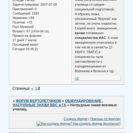
Откуда:
Питер
училища со средне-
Зарегистрирован
: 2007-07-08
Приглашений:
0
специальной подготовкой.
Сообщений:
1583
А образец знака,
Уважение:
+55
обозначенный "Внуком" как
Позитив:
+73
лётное, не очень корректно.
Пол:
Мужской
Скорей всего -авиационное,
Возраст:
67
[1959-06-14]
кроме
готовивших
Провел на форуме:
специалистов ИАС
. К этим
17 дней 7 часов
авиационным относились в
Последний визит:
том числе и связисты (2-
Сегодня 15:35:21
ХВАТУ, ТВАТУ) и
специалисты тыла
(автомобилисты с
аэродромщиками из
Воронежа и Вольска и тд).
+1
Страница:
«
1
2
»
ФОРУМ ВЕРТОЛЕТЧИКОВ
»
ОБМУНДИРОВАНИЕ ,
НАГРУДНЫЕ ЗНАКИ ВВС и ГА
»
Нагрудные знаки военных
училищ
Создать форум
|
Помощь по форуму