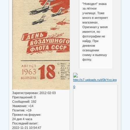
"Новодел" знака
за лётное
училище. Тоже
много в интернет
магазинах.
Оригинал у меня
имеется, но
фотографии не
найду. При
дневном
освещении
сниму и вывешу
фотку.
0
Зарегистрирован
: 2012-02-03
Приглашений:
0
Сообщений:
192
Уважение:
+14
Позитив:
+19
Провел на форуме:
24 дня 4 часа
Последний визит:
2022-11-21 10:54:47