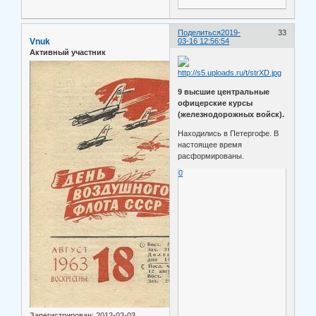
Поделиться
2019-
33
Vnuk
03-16 12:56:54
Активный участник
9 высшие центральные
офицерские курсы
(железнодорожных войск).
Находились в Петергофе. В
настоящее время
расформированы.
0
Зарегистрирован
: 2012-02-03