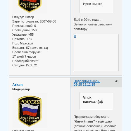
Иржи Шишка
Откуда:
Питер
Ещё с 20-го года...
Зарегистрирован
: 2007-07-08
Вечного полёта светлому
Приглашений:
0
авиатору...
Сообщений:
1583
Уважение:
+55
0
Позитив:
+73
Пол:
Мужской
Возраст:
67
[1959-06-14]
Провел на форуме:
17 дней 7 часов
Последний визит:
Сегодня 15:35:21
Поделиться
2026-
41
Arkan
03-28 13:12:15
Модератор
Vnuk
написал(а):
Продолжаем обсуждать
"бычий глаз"
- еще одно
(похоже основное) название
знака выпускника Военного