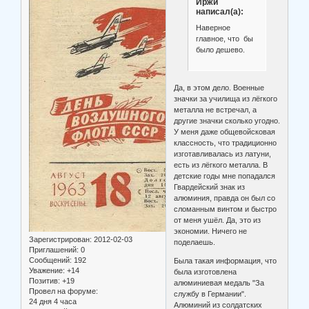
Иржи
написал(а):
Наверное
главное, что бы
было дешево.
Да, в этом дело. Военные
значки за училища из лёгкого
металла не встречал, а
другие значки сколько угодно.
У меня даже общевойсковая
классность, что традиционно
изготавливалась из латуни,
есть из лёгкого металла. В
детские годы мне попадался
Гвардейский знак из
алюминия, правда он был со
сломанным винтом и быстро
от меня ушёл. Да, это из
экономии. Ничего не
Зарегистрирован
: 2012-02-03
поделаешь.
Приглашений:
0
Сообщений:
192
Была такая информация, что
Уважение:
+14
была изготовлена
Позитив:
+19
алюминиевая медаль "За
Провел на форуме:
службу в Германии".
24 дня 4 часа
Алюминий из солдатских