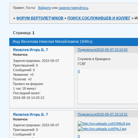
Привет, Гость!
Войдите
или
зарегистрируйтесь
.
»
ФОРУМ ВЕРТОЛЕТЧИКОВ
»
ПОИСК СОСЛУЖИВЦЕВ И КОЛЛЕГ
»
И
Страница:
1
Ищу Веселова Николая Михайловича 1946г.р.
Яковлев Игорь Б. 7
Поделиться
2015-05-07 23:10:03
Новичок
Служили в Брандисе.
Зарегистрирован
: 2015-05-07
ГСВГ
Приглашений:
0
Сообщений:
6
0
Уважение:
+0
Позитив:
+0
Провел на форуме:
1 час 18 минут
Последний визит:
2016-08-19 14:20:13
Яковлев Игорь Б. 7
Поделиться
2015-05-07 23:13:31
Новичок
Зарегистрирован
: 2015-05-07
Приглашений:
0
Сообщений:
6
0