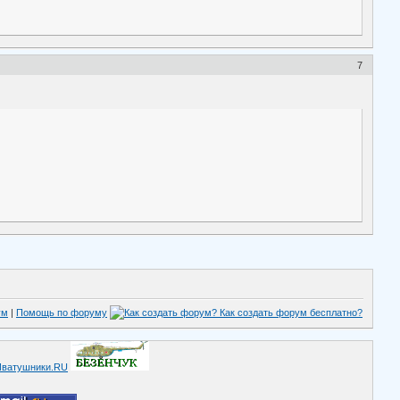
7
ум
|
Помощь по форуму