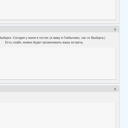
5
борге. Сегодня у меня в гостях (я живу в Глебычево, час от Выборга.)
u . Есть скайп, можно будет организовать вашу встречу.
6