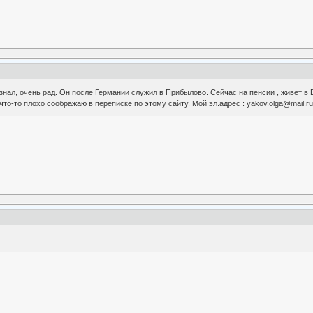
ал, очень рад. Он после Германии служил в Прибылово. Сейчас на пенсии , живет в Вы
то-то плохо соображаю в переписке по этому сайту. Мой эл.адрес : yakov.olga@mail.r