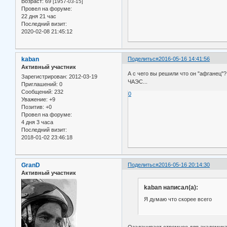
Возраст:
69
[1957-03-15]
Провел на форуме:
22 дня 21 час
Последний визит:
2020-02-08 21:45:12
kaban
Поделиться
2016-05-16 14:41:56
Активный участник
А с чего вы решили что он "афганец"
Зарегистрирован
: 2012-03-19
ЧАЭС...
Приглашений:
0
Сообщений:
232
0
Уважение:
+9
Позитив:
+0
Провел на форуме:
4 дня 3 часа
Последний визит:
2018-01-02 23:46:18
GranD
Поделиться
2016-05-16 20:14:30
Активный участник
kaban написал(а):
Я думаю что скорее всего
Озадачивает стремное для академика