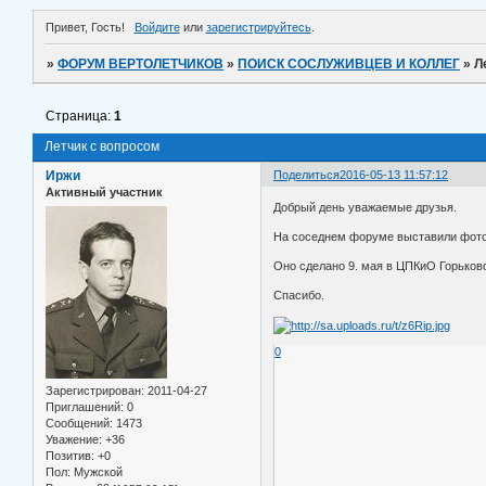
Привет, Гость!
Войдите
или
зарегистрируйтесь
.
»
ФОРУМ ВЕРТОЛЕТЧИКОВ
»
ПОИСК СОСЛУЖИВЦЕВ И КОЛЛЕГ
»
Л
Страница:
1
Летчик с вопросом
Иржи
Поделиться
2016-05-13 11:57:12
Активный участник
Добрый день уважаемые друзья.
На соседнем форуме выставили фото
Оно сделано 9. мая в ЦПКиО Горьково
Спасибо.
0
Зарегистрирован
: 2011-04-27
Приглашений:
0
Сообщений:
1473
Уважение:
+36
Позитив:
+0
Пол:
Мужской