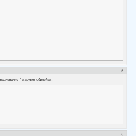
5
националист" и другие юбилейки..
6