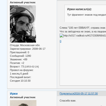
Активный участник
Иржи написал(а):
Тут фрагмент знаков под медал
Слева "100 лет ЕВВАУЛ", справа знак
Что за звёздочка не знаю, а на лацка
0
Откуда:
Московская обл.
Зарегистрирован
: 2008-06-17
Приглашений:
0
Сообщений:
1280
Уважение:
+89
Позитив:
+2
Возраст:
73
[1953-02-24]
Провел на форуме:
1 месяц 6 дней
Последний визит:
Сегодня 10:10:30
Иржи
Поделиться
2016-05-17 11:57:30
Активный участник
Спасибо вам.