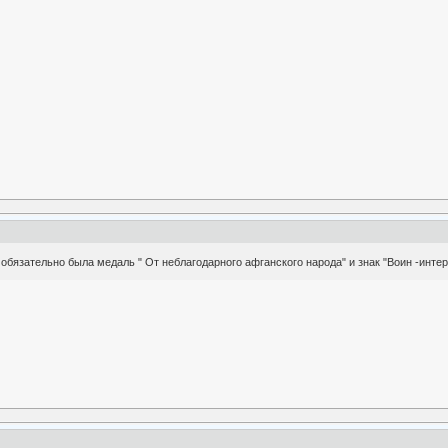
 обязательно была медаль " От неблагодарного афганского народа" и знак "Воин -интер