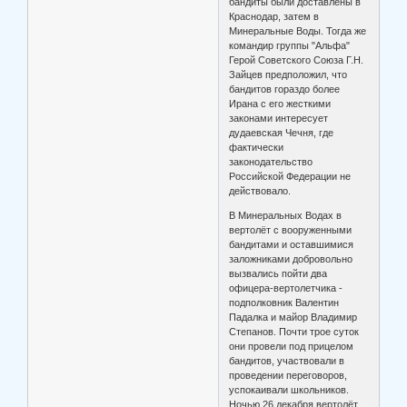
бандиты были доставлены в
Краснодар, затем в
Минеральные Воды. Тогда же
командир группы "Альфа"
Герой Советского Союза Г.Н.
Зайцев предположил, что
бандитов гораздо более
Ирана с его жесткими
законами интересует
дудаевская Чечня, где
фактически
законодательство
Российской Федерации не
действовало.
В Минеральных Водах в
вертолёт с вооруженными
бандитами и оставшимися
заложниками добровольно
вызвались пойти два
офицера-вертолетчика -
подполковник Валентин
Падалка и майор Владимир
Степанов. Почти трое суток
они провели под прицелом
бандитов, участвовали в
проведении переговоров,
успокаивали школьников.
Ночью 26 декабря вертолёт