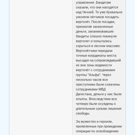
управления. Бандитам
сказали, что они находятся
над Чечней. Те уже буквально
умоляли лётчиков посадить
вертолёт. После посадки,
прихватив захваченные
деньги, запаниковавшие
бандиты спешно покинули
вертолет и попытались
скрыться в лесном массиве.
Вертолётчики передали
точные координаты места
высадки на сопровождавший
их вне зоны видимости
вертолёт с сотрудниками
группы "Альфа". Через
несколько часов все
преступники были схвачены
сотрудниками МВД
Дагестана, деньги у них были
изъяты. Впоследствии все
четверо были осуждены к
длительным срокам лишения
свободы.
За мужество и героизм,
проявленные при проведении
операции по освобождению