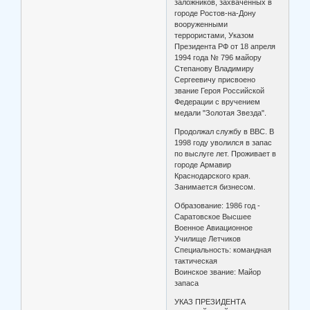
заложников, захваченных в
городе Ростов-на-Дону
вооруженными
террористами, Указом
Президента РФ от 18 апреля
1994 года № 796 майору
Степанову Владимиру
Сергеевичу присвоено
звание Героя Российской
Федерации с вручением
медали "Золотая Звезда".
Продолжал службу в ВВС. В
1998 году уволился в запас
по выслуге лет. Проживает в
городе Армавир
Краснодарского края.
Занимается бизнесом.
Образование: 1986 год -
Саратовское Высшее
Военное Авиационное
Училище Летчиков
Специальность: командная
тактическая
Воинское звание: Майор
запаса
УКАЗ ПРЕЗИДЕНТА