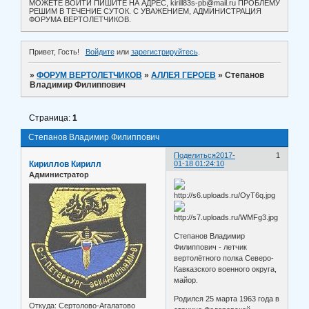
МОЖЕТЕ ВОЙТИ ПИШИТЕ НА АДРЕС, kirill83s-pb@mail.ru ПРОБЛЕМУ
РЕШИМ В ТЕЧЕНИЕ СУТОК. С УВАЖЕНИЕМ, АДМИНИСТРАЦИЯ
ФОРУМА ВЕРТОЛЕТЧИКОВ.
Привет, Гость!
Войдите
или
зарегистрируйтесь
.
»
ФОРУМ ВЕРТОЛЕТЧИКОВ
»
АЛЛЕЯ ГЕРОЕВ
»
Степанов
Владимир Филиппович
Страница:
1
Степанов Владимир Филиппович
Поделиться
2017-
1
Кириллов Кирилл
01-18 01:24:10
Администратор
Степанов Владимир
Филиппович - летчик
вертолётного полка Северо-
Кавказского военного округа,
майор.
Родился 25 марта 1963 года в
Откуда:
Сертолово-Агалатово