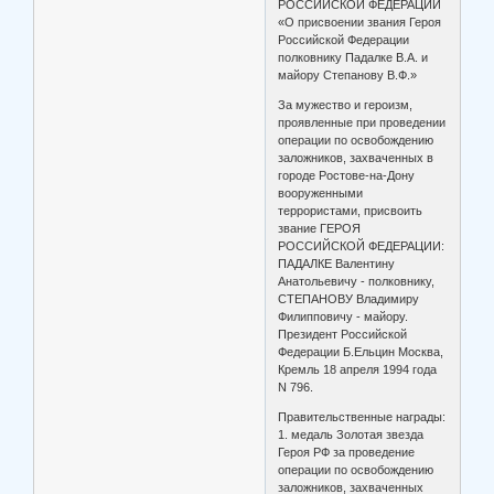
РОССИЙСКОЙ ФЕДЕРАЦИИ
«О присвоении звания Героя
Российской Федерации
полковнику Падалке В.А. и
майору Степанову В.Ф.»
За мужество и героизм,
проявленные при проведении
операции по освобождению
заложников, захваченных в
городе Ростове-на-Дону
вооруженными
террористами, присвоить
звание ГЕРОЯ
РОССИЙСКОЙ ФЕДЕРАЦИИ:
ПАДАЛКЕ Валентину
Анатольевичу - полковнику,
СТЕПАНОВУ Владимиру
Филипповичу - майору.
Президент Российской
Федерации Б.Ельцин Москва,
Кремль 18 апреля 1994 года
N 796.
Правительственные награды:
1. медаль Золотая звезда
Героя РФ за проведение
операции по освобождению
заложников, захваченных