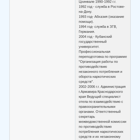
Цхинвале 1990-1992 г.г.
1992 год - служба в Ростове-
на-Дону.
1993 год- Абхазия (оказание
помощи).
1994 год- служба в ЗГВ,
Германия.
2004 год - Кубанский
государственный
университет.
Профессиональная
переподготовка по программе
"Организация работы по
противодействию
незаконного потребления и
оборота наркотических
средств".
2002-2006 г.г. Администрация
г.Армавира Краснодарского
края Ведущий специалист
отела по взаимодействию с
правоохранительными
органами. Ответственный
секретарь
межведомственной комиссии
по противодействию
потребления наркотических
средств и их незаконному