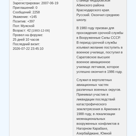
станице Федоровской
Зарегистрирован
: 2007-06-19
Абинского района
Приглашений:
0
Краснодарского края.
Сообщений:
2258
Русский. Окончил среднюю
Уважение:
+145
школу.
Позитив:
+397
Пол:
Мужской
В 1980 году призван для
Возраст:
42
[1983-12-06]
прохождения срочной службы
Провел на форуме:
в Вооруженные Силы СССР.
25 дней 10 часов
В период срочной службы
Последний визит:
изъявил желание поступить в
2026-07-22 23:45:10
военное училище, поступил в
Саратовское высшее
военное авиационное
училище летчиков, которое
успешно окончил в 1986 году.
Служил в вертолетных
авиационных частях
различных военных округов.
Принимал участие в
ликвидации последствий
катастрофического
землетрясения в Армении в
1988 году, в локализации
межнациональных
вооруженных конфликтов в
Нагорном Карабахе,
Азербайджане, Южной