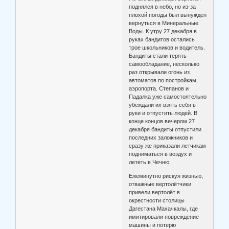
поднялся в небо, но из-за
плохой погоды был вынужден
вернуться в Минеральные
Воды. К утру 27 декабря в
руках бандитов остались
трое школьников и водитель.
Бандиты стали терять
самообладание, несколько
раз открывали огонь из
автоматов по постройкам
аэропорта. Степанов и
Падалка уже самостоятельно
убеждали их взять себя в
руки и отпустить людей. В
конце концов вечером 27
декабря бандиты отпустили
последних заложников и
сразу же приказали летчикам
подниматься в воздух и
лететь в Чечню.
Ежеминутно рискуя жизнью,
отважные вертолётчики
привели вертолёт в
окрестности столицы
Дагестана Махачкалы, где
имитировали повреждение
машины и потерю