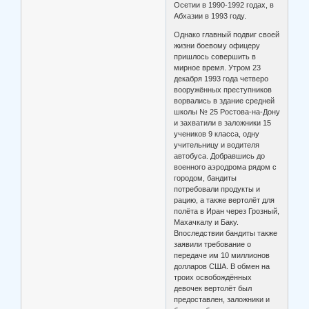
Осетии в 1990-1992 годах, в
Абхазии в 1993 году.
Однако главный подвиг своей
жизни боевому офицеру
пришлось совершить в
мирное время. Утром 23
декабря 1993 года четверо
вооружённых преступников
ворвались в здание средней
школы № 25 Ростова-на-Дону
и захватили в заложники 15
учеников 9 класса, одну
учительницу и водителя
автобуса. Добравшись до
военного аэродрома рядом с
городом, бандиты
потребовали продукты и
рацию, а также вертолёт для
полёта в Иран через Грозный,
Махачкалу и Баку.
Впоследствии бандиты также
заявили требование о
передаче им 10 миллионов
долларов США. В обмен на
троих освобождённых
девочек вертолёт был
предоставлен, заложники и