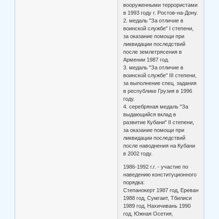
вооруженными террористами
в 1993 году г. Ростов-на-Дону.
2. медаль "За отличие в
воинской службе" I степени,
за оказание помощи при
ликвидации последствий
после землетрясения в
Армении 1987 год.
3. медаль "За отличие в
воинской службе" III степени,
за выполнение спец. задания
в республике Грузия в 1996
году.
4. серебряная медаль "За
выдающийся вклад в
развитие Кубани" II степени,
за оказание помощи при
ликвидации последствий
после наводнения на Кубани
в 2002 году.
1986-1992 г.г. - участие по
наведению конституционного
порядка:
Степанокерт 1987 год, Ереван
1988 год, Сумгаит, Тбилиси
1989 год, Нахичивань 1990
год, Южная Осетия,