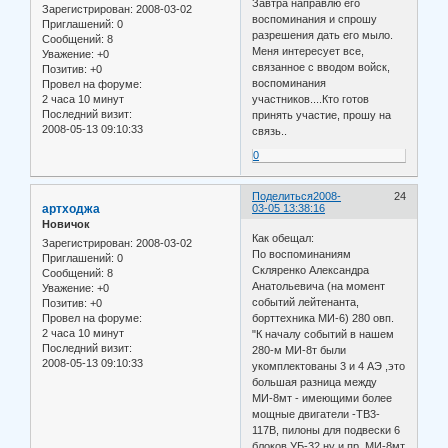
Завтра направлю его
Зарегистрирован
: 2008-03-02
воспоминания и спрошу
Приглашений:
0
разрешения дать его мыло.
Сообщений:
8
Меня интересует все,
Уважение:
+0
связанное с вводом войск,
Позитив:
+0
воспоминания
Провел на форуме:
2 часа 10 минут
участников....Кто готов
Последний визит:
принять участие, прошу на
2008-05-13 09:10:33
связь..
0
Поделиться
2008-
24
артходжа
03-05 13:38:16
Новичок
Как обещал:
Зарегистрирован
: 2008-03-02
По воспоминаниям
Приглашений:
0
Скляренко Александра
Сообщений:
8
Анатольевича (на момент
Уважение:
+0
событий лейтенанта,
Позитив:
+0
борттехника МИ-6) 280 овп.
Провел на форуме:
2 часа 10 минут
"К началу событий в нашем
Последний визит:
280-м МИ-8т были
2008-05-13 09:10:33
укомплектованы 3 и 4 АЭ ,это
большая разница между
МИ-8мт - имеющими более
мощные двигатели -ТВ3-
117В, пилоны для подвески 6
блоков УБ-32 ну и пр. МИ-8мт