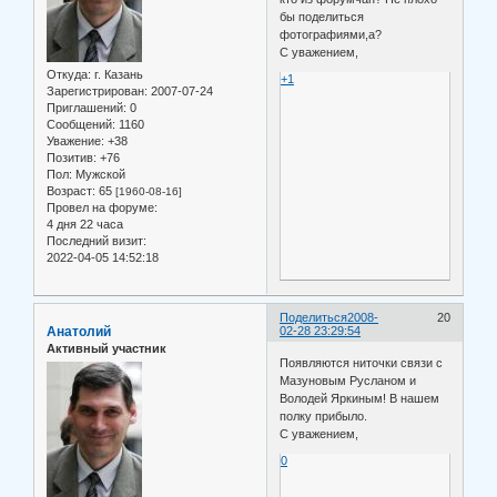
бы поделиться
фотографиями,а?
С уважением,
Откуда:
г. Казань
+1
Зарегистрирован
: 2007-07-24
Приглашений:
0
Сообщений:
1160
Уважение:
+38
Позитив:
+76
Пол:
Мужской
Возраст:
65
[1960-08-16]
Провел на форуме:
4 дня 22 часа
Последний визит:
2022-04-05 14:52:18
Поделиться
2008-
20
Анатолий
02-28 23:29:54
Активный участник
Появляются ниточки связи с
Мазуновым Русланом и
Володей Яркиным! В нашем
полку прибыло.
С уважением,
0