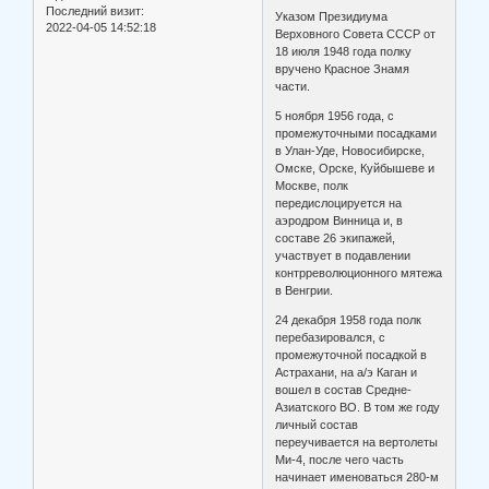
Последний визит:
Указом Президиума
2022-04-05 14:52:18
Верховного Совета СССР от
18 июля 1948 года полку
вручено Красное Знамя
части.
5 ноября 1956 года, с
промежуточными посадками
в Улан-Уде, Новосибирске,
Омске, Орске, Куйбышеве и
Москве, полк
передислоцируется на
аэродром Винница и, в
составе 26 экипажей,
участвует в подавлении
контрреволюционного мятежа
в Венгрии.
24 декабря 1958 года полк
перебазировался, с
промежуточной посадкой в
Астрахани, на а/э Каган и
вошел в состав Средне-
Азиатского ВО. В том же году
личный состав
переучивается на вертолеты
Ми-4, после чего часть
начинает именоваться 280-м