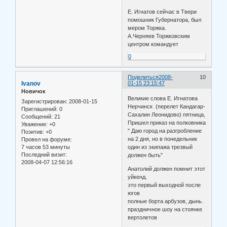
Е. Игнатов сейчас в Твери
помошник Губернатора, был
мером Торжка.
А.Черняев Торжковским
центром командует
0
Поделиться
2008-
10
Ivanov
01-15 23:15:47
Новичок
Великие слова Е. Игнатова
Зарегистрирован
: 2008-01-15
Нерчинск (перелет Кандагар-
Приглашений:
0
Сахалин Леонидово) пятница,
Сообщений:
21
Пришел приказ на полковника
Уважение:
+0
" Даю город на разгробление
Позитив:
+0
на 2 дня, но в понедельник
Провел на форуме:
7 часов 53 минуты
один из экипажа трезвый
Последний визит:
должен быть"
2008-04-07 12:56:16
Анатолий должен помнит этот
уйкенд.
это первый выходной после
югов
полные борта арбузов, дынь.
праздничное шоу на стоянке
вертолетов