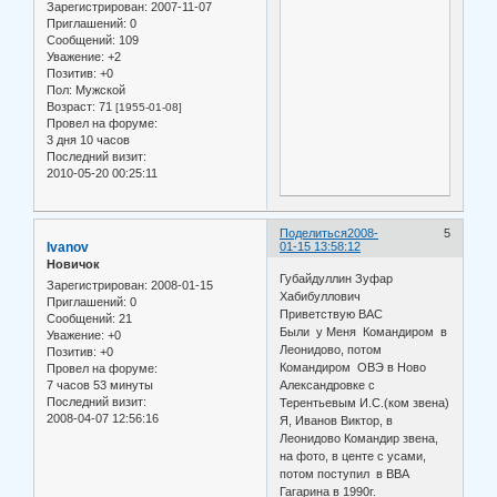
Зарегистрирован
: 2007-11-07
Приглашений:
0
Сообщений:
109
Уважение:
+2
Позитив:
+0
Пол:
Мужской
Возраст:
71
[1955-01-08]
Провел на форуме:
3 дня 10 часов
Последний визит:
2010-05-20 00:25:11
Поделиться
2008-
5
Ivanov
01-15 13:58:12
Новичок
Губайдуллин Зуфар
Зарегистрирован
: 2008-01-15
Хабибуллович
Приглашений:
0
Приветствую ВАС
Сообщений:
21
Были у Меня Командиром в
Уважение:
+0
Леонидово, потом
Позитив:
+0
Командиром ОВЭ в Ново
Провел на форуме:
7 часов 53 минуты
Александровке с
Последний визит:
Терентьевым И.С.(ком звена)
2008-04-07 12:56:16
Я, Иванов Виктор, в
Леонидово Командир звена,
на фото, в центе с усами,
потом поступил в ВВА
Гагарина в 1990г.