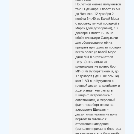
По лётной книжке получается
так: 11 декабря 1 полёт 1ч.50
до Чирчика, 12 декабря 2
полёта 3 ч.40 до Калай Мора
с промежуточной посадкой в
Марах (для дозаправки), 13
декабря 1 полёт 1ч.15 на
облёт площадки Сандыкачи
для обследования её на
предмет пригодности посадки
всего полка (в Калай Море
даже МИ-8 в грязи стали
тонуть), кто летал из
командиров не помню борт
МИ-6 № 92 борттехник я, до
17 декабря ( день не помню)
ком.1 АЭ м-р.Кукушкин с
группой десанта ,комбатом и
х...его знает кем летал в
Шиндант, встречались с
советниками, интересный
факт: пока борт стоял на
аэродроме Шиндант -
десантники лежали на полу
вертолёта готовые к
отражения нападения
(выполняя приказ: в блистера
не высовываться борт якобы