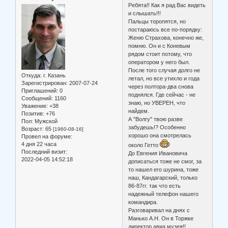
Ребята!! Как я рад Вас видеть
и слышать!!!
Пальцы торопятся, но
постараюсь все по-порядку:
Женю Страхова, конечно же,
помню. Он и с Коневым
рядом стоит потому, что
оператором у него был.
После того случая долго не
Откуда:
г. Казань
летал, но все утихло и года
Зарегистрирован
: 2007-07-24
через полтора-два снова
Приглашений:
0
поднялся. Где сейчас - не
Сообщений:
1160
знаю, но УВЕРЕН, что
Уважение:
+38
найдем.
Позитив:
+76
А "Волгу" твою разве
Пол:
Мужской
забудешь!? Особенно
Возраст:
65
[1960-08-16]
хорошо она смотрелась
Провел на форуме:
4 дня 22 часа
около Гетто
Последний визит:
До Евгения Ивановича
2022-04-05 14:52:18
дописаться тоже не смог, за
то нашел его шурина, тоже
наш, Кандагарский, только
86-87гг. так что есть
надежный телефон нашего
командира.
Разговаривал на днях с
Манько А.Н. Он в Торжке
директор авиа музея!!