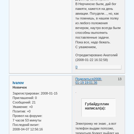
В Нерчинске были, дай бог
памяти, кажется на день
авиации. Погудели..., но, как
ты помнишь, в нашем полку
из любого положения
вечером, наутро всегда были
способны выполнить
поставленные задачи.
Пока все, надо бежать.
С уважением,
Отредактировано Анатолий
(2008-01-22 16:32:58)
0
Поделиться
2008-
13
Ivanov
01-19 19:01:36
Новичок
.
Зарегистрирован
: 2008-01-15
Приглашений:
0
Сообщений:
21
Губайдуллин
Уважение:
+0
написал(а):
Позитив:
+0
Провел на форуме:
7 часов 53 минуты
Электронку не знаю , а вот
Последний визит:
телефон выдам попозже,
2008-04-07 12:56:16
терентьев болеет выйдет на