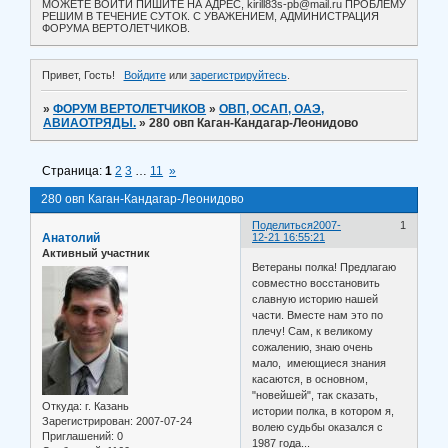
МОЖЕТЕ ВОЙТИ ПИШИТЕ НА АДРЕС, kirill83s-pb@mail.ru ПРОБЛЕМУ
РЕШИМ В ТЕЧЕНИЕ СУТОК. С УВАЖЕНИЕМ, АДМИНИСТРАЦИЯ
ФОРУМА ВЕРТОЛЕТЧИКОВ.
Привет, Гость!
Войдите
или
зарегистрируйтесь
.
»
ФОРУМ ВЕРТОЛЕТЧИКОВ
»
ОВП, ОСАП, ОАЭ,
АВИАОТРЯДЫ.
»
280 овп Каган-Кандагар-Леонидово
Страница:
1
2
3
…
11
»
280 овп Каган-Кандагар-Леонидово
Поделиться
2007-
1
Анатолий
12-21 16:55:21
Активный участник
Ветераны полка! Предлагаю
совместно восстановить
славную историю нашей
части. Вместе нам это по
плечу! Сам, к великому
сожалению, знаю очень
мало, имеющиеся знания
касаются, в основном,
"новейшей", так сказать,
Откуда:
г. Казань
истории полка, в котором я,
Зарегистрирован
: 2007-07-24
волею судьбы оказался с
Приглашений:
0
1987 года...