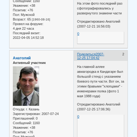
Сообщений:
1160
На этом фото последний раз
Уважение:
+38
сфотографировались у
Позитив:
+76
развернутого знамени части
Пол:
Мужской
Возраст:
65
[1960-08-16]
Отредактировано Анатолий
Провел на форуме:
(2007-12-21 16:56:03)
4 дня 22 часа
Последний визит:
0
2022-04-05 14:52:18
Поделиться
2007-
2
Анатолий
12-25 17:04:42
Активный участник
На главной аллее
авиагородка в Кандагаре был
большой стенд с указанием
боевого пути части. Вот он, за
этими бравыми "хлопцами" -
инженерами полка (фото 1
мая 1988 года)
Отредактировано Анатолий
Откуда:
г. Казань
(2007-12-25 17:06:36)
Зарегистрирован
: 2007-07-24
0
Приглашений:
0
Сообщений:
1160
Уважение:
+38
Позитив:
+76
Пол:
Мужской