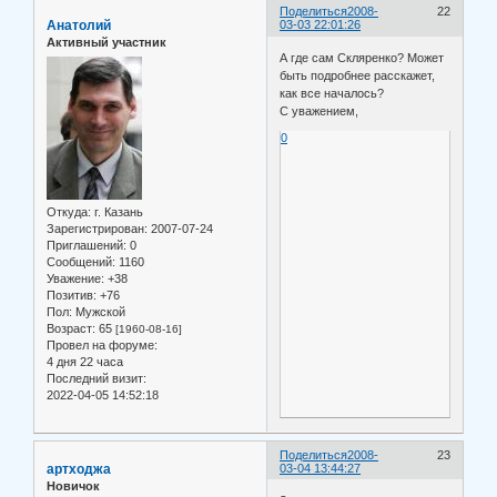
Поделиться
2008-
22
Анатолий
03-03 22:01:26
Активный участник
А где сам Скляренко? Может
быть подробнее расскажет,
как все началось?
С уважением,
0
Откуда:
г. Казань
Зарегистрирован
: 2007-07-24
Приглашений:
0
Сообщений:
1160
Уважение:
+38
Позитив:
+76
Пол:
Мужской
Возраст:
65
[1960-08-16]
Провел на форуме:
4 дня 22 часа
Последний визит:
2022-04-05 14:52:18
Поделиться
2008-
23
артходжа
03-04 13:44:27
Новичок