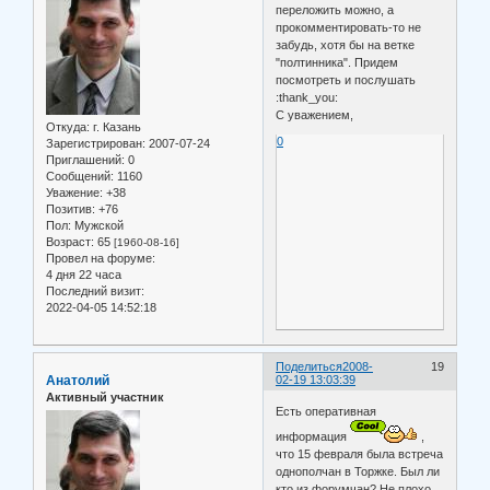
переложить можно, а
прокомментировать-то не
забудь, хотя бы на ветке
"полтинника". Придем
посмотреть и послушать
:thank_you:
С уважением,
Откуда:
г. Казань
0
Зарегистрирован
: 2007-07-24
Приглашений:
0
Сообщений:
1160
Уважение:
+38
Позитив:
+76
Пол:
Мужской
Возраст:
65
[1960-08-16]
Провел на форуме:
4 дня 22 часа
Последний визит:
2022-04-05 14:52:18
Поделиться
2008-
19
Анатолий
02-19 13:03:39
Активный участник
Есть оперативная
информация
,
что 15 февраля была встреча
однополчан в Торжке. Был ли
кто из форумчан? Не плохо