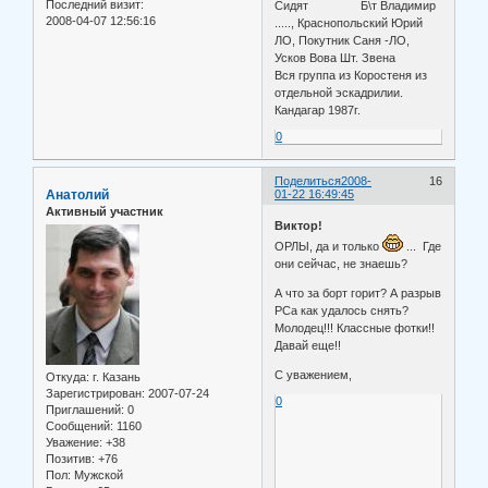
Последний визит:
Сидят Б\т Владимир
2008-04-07 12:56:16
....., Краснопольский Юрий
ЛО, Покутник Саня -ЛО,
Усков Вова Шт. Звена
Вся группа из Коростеня из
отдельной эскадрилии.
Кандагар 1987г.
0
Поделиться
2008-
16
Анатолий
01-22 16:49:45
Активный участник
Виктор!
ОРЛЫ, да и только
... Где
они сейчас, не знаешь?
А что за борт горит? А разрыв
РСа как удалось снять?
Молодец!!! Классные фотки!!
Давай еще!!
С уважением,
Откуда:
г. Казань
Зарегистрирован
: 2007-07-24
0
Приглашений:
0
Сообщений:
1160
Уважение:
+38
Позитив:
+76
Пол:
Мужской