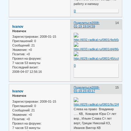
работу и напишу
0
Поделиться
2008-
14
Ivanov
01-19 19:04:59
Новичок
Зарегистрирован
: 2008-01-15
Приглашений:
0
Сообщений:
21
Уважение:
+0
Позитив:
+0
Провел на форуме:
7 часов 53 минуты
0
Последний визит:
2008-04-07 12:56:16
Поделиться
2008-
15
Ivanov
01-19 23:43:17
Новичок
Зарегистрирован
: 2008-01-15
Приглашений:
0
Слева на право Владимир
Сообщений:
21
..... КВ, Комаров Юра Ст лет
Уважение:
+0
вер., Ильин Слава Ст лет
Позитив:
+0
верт, Грицак Николай КЗ,
Провел на форуме:
7 часов 53 минуты
Иванов Виктор КВ