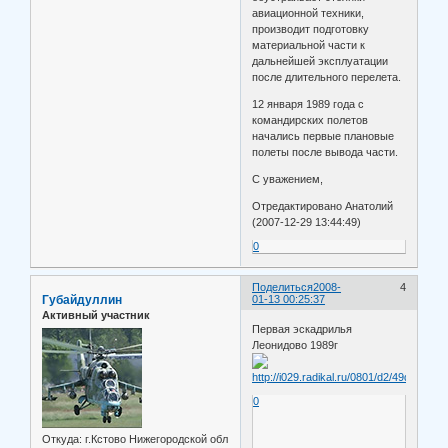
авиационной техники,
производит подготовку
материальной части к
дальнейшей эксплуатации
после длительного перелета.
12 января 1989 года с
командирских полетов
начались первые плановые
полеты после вывода части.
С уважением,
Отредактировано Анатолий
(2007-12-29 13:44:49)
0
Поделиться
2008-
4
Губайдуллин
01-13 00:25:37
Активный участник
Первая эскадрилья
Леонидово 1989г
0
Откуда:
г.Кстово Нижегородской обл