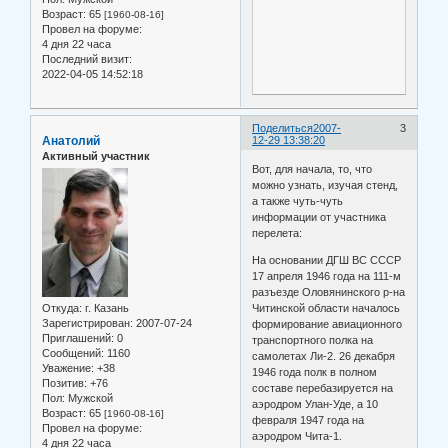
Возраст:
65
[1960-08-16]
Провел на форуме:
4 дня 22 часа
Последний визит:
2022-04-05 14:52:18
Поделиться
2007-
3
Анатолий
12-29 13:38:20
Активный участник
Вот, для начала, то, что
можно узнать, изучая стенд,
а также чуть-чуть
информации от участника
перелета:
На основании ДГШ ВС СССР
17 апреля 1946 года на 111-м
разъезде Оловянинского р-на
Откуда:
г. Казань
Читинской области началось
Зарегистрирован
: 2007-07-24
формирование авиационного
Приглашений:
0
транспортного полка на
Сообщений:
1160
самолетах Ли-2. 26 декабря
Уважение:
+38
1946 года полк в полном
Позитив:
+76
составе перебазируется на
Пол:
Мужской
аэродром Улан-Уде, а 10
Возраст:
65
[1960-08-16]
февраля 1947 года на
Провел на форуме:
аэродром Чита-1.
4 дня 22 часа