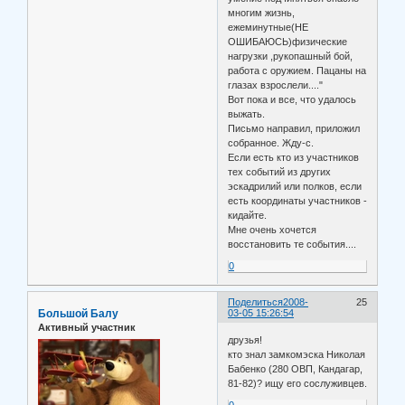
многим жизнь,
ежеминутные(НЕ
ОШИБАЮСЬ)физические
нагрузки ,рукопашный бой,
работа с оружием. Пацаны на
глазах взрослели...."
Вот пока и все, что удалось
выжать.
Письмо направил, приложил
собранное. Жду-с.
Если есть кто из участников
тех событий из других
эскадрилий или полков, если
есть координаты участников -
кидайте.
Мне очень хочется
восстановить те события....
0
Поделиться
2008-
25
Большой Балу
03-05 15:26:54
Активный участник
друзья!
кто знал замкомэска Николая
Бабенко (280 ОВП, Кандагар,
81-82)? ищу его сослуживцев.
0