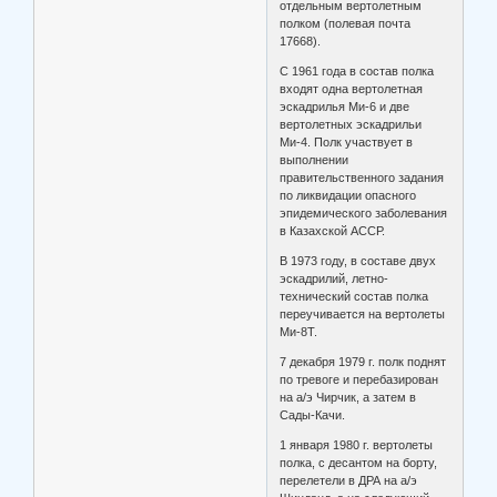
отдельным вертолетным
полком (полевая почта
17668).
С 1961 года в состав полка
входят одна вертолетная
эскадрилья Ми-6 и две
вертолетных эскадрильи
Ми-4. Полк участвует в
выполнении
правительственного задания
по ликвидации опасного
эпидемического заболевания
в Казахской АССР.
В 1973 году, в составе двух
эскадрилий, летно-
технический состав полка
переучивается на вертолеты
Ми-8Т.
7 декабря 1979 г. полк поднят
по тревоге и перебазирован
на а/э Чирчик, а затем в
Сады-Качи.
1 января 1980 г. вертолеты
полка, с десантом на борту,
перелетели в ДРА на а/э