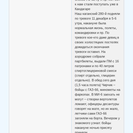
к нам стали поступать уже в
Кандагаре
Наш каганский 280-й подняли
по тревоге 11 декабря в 5-6
утра, накануне была
нормальная жизнь, полеты,
командировки и пр. По
тревоге кое-кто даже девиц в
своих холостяцких постелях
дожидаться окончания
тревоги оставил. На
аэродроме собрали
партбилеты, выдали ПМ с 16
патронами и по 40 литров
спиртоглицериновой смеси
(спирт отдельно, глицерин
отдельно). В обед сего дня
(1,5 часа полета) Чирчик –
бойцы с ГАЗ-66, минометы на
фаркопах. В МИ-6 заехать не
могут – створки вертолетов
ломают, офицеры десантуры
говорят на мате, но их мало,
летчики сами ГАЗ-66
загоняли на борта. Вечером у
знакомого узнал: бойцы
накануне ночью присягу
приняли…