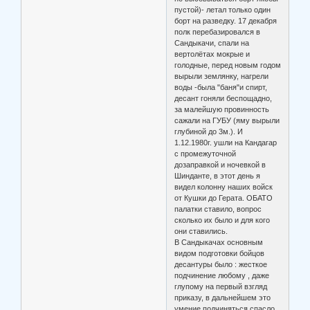
пустой)- летал только один
борт на разведку. 17 декабря
полк перебазировался в
Сандыкачи, спали на
вертолётах мокрые и
голодные, перед новым годом
вырыли землянку, нагрели
воды -была "баня"и спирт,
десант гоняли беспощадно,
за малейшую провинность
сажали на ГУБУ (яму вырыли
глубиной до 3м.). И
1.12.1980г. ушли на Кандагар
с промежуточной
дозаправкой и ночевкой в
Шинданте, в этот день я
видел колонну наших войск
от Кушки до Герата. ОБАТО
палатки ставило, вопрос
сколько их было и для кого
они ставились.
В Сандыкачах основным
видом подготовки бойцов
десантуры было : жесткое
подчинение любому , даже
глупому на первый взгляд
приказу, в дальнейшем это
умение подчиняться спасло