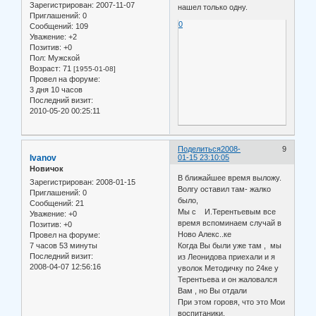
Зарегистрирован
: 2007-11-07
нашел только одну.
Приглашений:
0
0
Сообщений:
109
Уважение:
+2
Позитив:
+0
Пол:
Мужской
Возраст:
71
[1955-01-08]
Провел на форуме:
3 дня 10 часов
Последний визит:
2010-05-20 00:25:11
Поделиться
2008-
9
Ivanov
01-15 23:10:05
Новичок
В ближайшее время выложу.
Зарегистрирован
: 2008-01-15
Волгу оставил там- жалко
Приглашений:
0
было,
Сообщений:
21
Мы с И.Терентьевым все
Уважение:
+0
время вспоминаем случай в
Позитив:
+0
Ново Алекс..ке
Провел на форуме:
7 часов 53 минуты
Когда Вы были уже там , мы
Последний визит:
из Леонидова приехали и я
2008-04-07 12:56:16
уволок Методичку по 24ке у
Терентьева и он жаловался
Вам , но Вы отдали
При этом горовя, что это Мои
воспитаники.