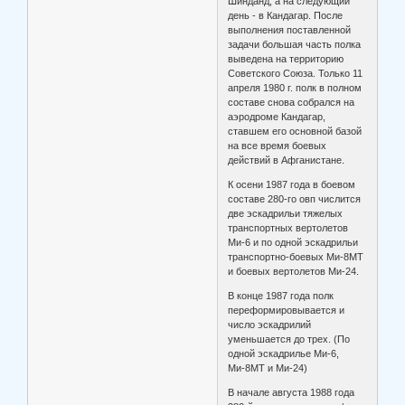
Шинданд, а на следующий
день - в Кандагар. После
выполнения поставленной
задачи большая часть полка
выведена на территорию
Советского Союза. Только 11
апреля 1980 г. полк в полном
составе снова собрался на
аэродроме Кандагар,
ставшем его основной базой
на все время боевых
действий в Афганистане.
К осени 1987 года в боевом
составе 280-го овп числится
две эскадрильи тяжелых
транспортных вертолетов
Ми-6 и по одной эскадрильи
транспортно-боевых Ми-8МТ
и боевых вертолетов Ми-24.
В конце 1987 года полк
переформировывается и
число эскадрилий
уменьшается до трех. (По
одной эскадрилье Ми-6,
Ми-8МТ и Ми-24)
В начале августа 1988 года