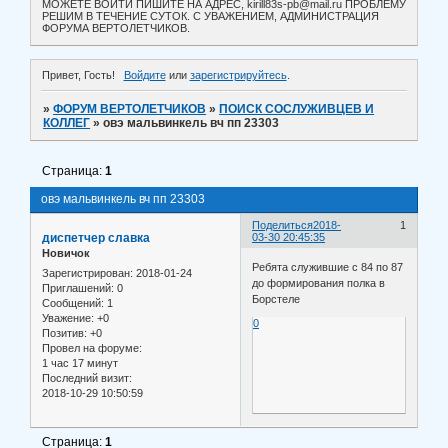
МОЖЕТЕ ВОЙТИ ПИШИТЕ НА АДРЕС, kirill83s-pb@mail.ru ПРОБЛЕМУ
РЕШИМ В ТЕЧЕНИЕ СУТОК. С УВАЖЕНИЕМ, АДМИНИСТРАЦИЯ
ФОРУМА ВЕРТОЛЕТЧИКОВ.
Привет, Гость!
Войдите
или
зарегистрируйтесь
.
»
ФОРУМ ВЕРТОЛЕТЧИКОВ
»
ПОИСК СОСЛУЖИВЦЕВ И
КОЛЛЕГ
»
овэ мальвинкель вч пп 23303
Страница:
1
овэ мальвинкель вч пп 23303
Поделиться
2018-
1
диспетчер славка
03-30 20:45:35
Новичок
Ребята служившие с 84 по 87
Зарегистрирован
: 2018-01-24
до формирования полка в
Приглашений:
0
Борстеле
Сообщений:
1
Уважение:
+0
0
Позитив:
+0
Провел на форуме:
1 час 17 минут
Последний визит:
2018-10-29 10:50:59
Страница:
1