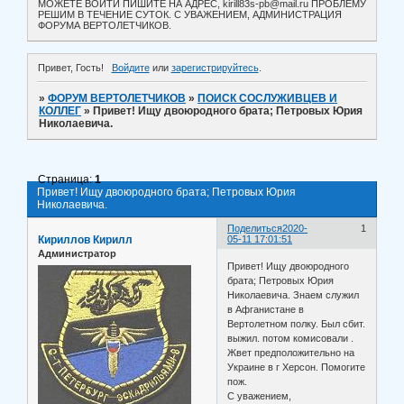
МОЖЕТЕ ВОЙТИ ПИШИТЕ НА АДРЕС, kirill83s-pb@mail.ru ПРОБЛЕМУ
РЕШИМ В ТЕЧЕНИЕ СУТОК. С УВАЖЕНИЕМ, АДМИНИСТРАЦИЯ
ФОРУМА ВЕРТОЛЕТЧИКОВ.
Привет, Гость!
Войдите
или
зарегистрируйтесь
.
»
ФОРУМ ВЕРТОЛЕТЧИКОВ
»
ПОИСК СОСЛУЖИВЦЕВ И
КОЛЛЕГ
»
Привет! Ищу двоюродного брата; Петровых Юрия
Николаевича.
Страница:
1
Привет! Ищу двоюродного брата; Петровых Юрия
Николаевича.
Поделиться
2020-
1
Кириллов Кирилл
05-11 17:01:51
Администратор
Привет! Ищу двоюродного
брата; Петровых Юрия
Николаевича. Знаем служил
в Афганистане в
Вертолетном полку. Был сбит.
выжил. потом комисовали .
Жвет предположительно на
Украине в г Херсон. Помогите
пож.
С уважением,