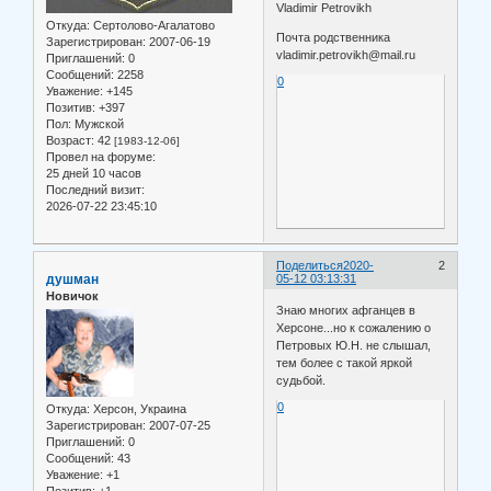
Vladimir Petrovikh
Откуда:
Сертолово-Агалатово
Почта родственника
Зарегистрирован
: 2007-06-19
vladimir.petrovikh@mail.ru
Приглашений:
0
Сообщений:
2258
0
Уважение:
+145
Позитив:
+397
Пол:
Мужской
Возраст:
42
[1983-12-06]
Провел на форуме:
25 дней 10 часов
Последний визит:
2026-07-22 23:45:10
Поделиться
2020-
2
душман
05-12 03:13:31
Новичок
Знаю многих афганцев в
Херсоне...но к сожалению о
Петровых Ю.Н. не слышал,
тем более с такой яркой
судьбой.
0
Откуда:
Херсон, Украина
Зарегистрирован
: 2007-07-25
Приглашений:
0
Сообщений:
43
Уважение:
+1