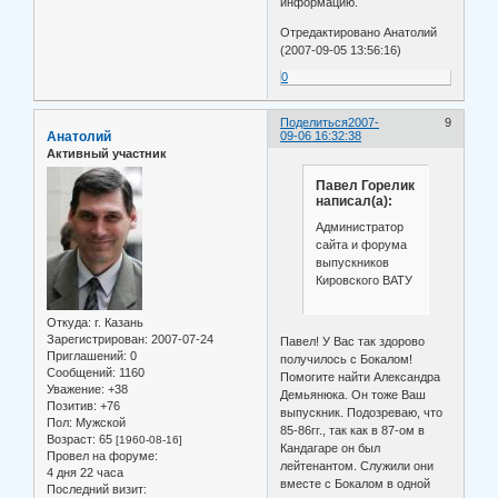
информацию.
Отредактировано Анатолий
(2007-09-05 13:56:16)
0
Поделиться
2007-
9
Анатолий
09-06 16:32:38
Активный участник
Павел Горелик
написал(а):
Администратор
сайта и форума
выпускников
Кировского ВАТУ
Откуда:
г. Казань
Зарегистрирован
: 2007-07-24
Павел! У Вас так здорово
Приглашений:
0
получилось с Бокалом!
Сообщений:
1160
Помогите найти Александра
Уважение:
+38
Демьянюка. Он тоже Ваш
Позитив:
+76
выпускник. Подозреваю, что
Пол:
Мужской
85-86гг., так как в 87-ом в
Возраст:
65
[1960-08-16]
Кандагаре он был
Провел на форуме:
лейтенантом. Служили они
4 дня 22 часа
вместе с Бокалом в одной
Последний визит: