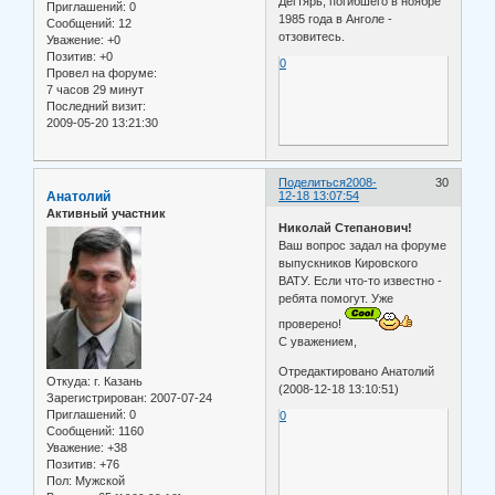
Дегтярь, погибшего в ноябре
Приглашений:
0
1985 года в Анголе -
Сообщений:
12
отзовитесь.
Уважение:
+0
Позитив:
+0
0
Провел на форуме:
7 часов 29 минут
Последний визит:
2009-05-20 13:21:30
Поделиться
2008-
30
Анатолий
12-18 13:07:54
Активный участник
Николай Степанович!
Ваш вопрос задал на форуме
выпускников Кировского
ВАТУ. Если что-то известно -
ребята помогут. Уже
проверено!
С уважением,
Отредактировано Анатолий
Откуда:
г. Казань
(2008-12-18 13:10:51)
Зарегистрирован
: 2007-07-24
Приглашений:
0
0
Сообщений:
1160
Уважение:
+38
Позитив:
+76
Пол:
Мужской