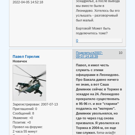
эскадрилье, а после вывода
2022-04-05 14:52:18
мы вместе были в
Леонидово. Хотелось бы его
услышать - разговорчивый
был малый.
Бортовой! Может быть
подключитесь тоже?
0
Поделиться
2007-
10
Павел Горелик
09-07 14:18:39
Новичок
Павел, я имел честь
служить с этими
офицерами в Леонидово.
Про Бакала давно ничего
не знаю, а вот Саша
Демянюк сейчас в Торжке в
эскадре на 24. Леонидово
прекратило существовать
в 95-96 гг. и все "старики"
Зарегистрирован
: 2007-07-13
подались на "материк".
Приглашений:
0
Сообщений:
8
Демянюк увольнялся, но
Уважение:
+0
где-то через год снова
Позитив:
+0
призвался. Я уволился из
Провел на форуме:
Торжка в 2004-м, он еще
2 часа 55 минут
там служил.
foma-avia@r