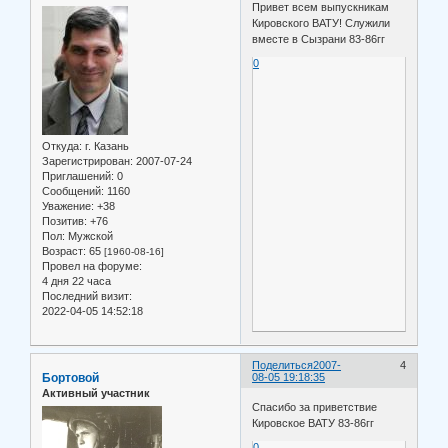
Привет всем выпускникам
Кировского ВАТУ! Служили
вместе в Сызрани 83-86гг
0
Откуда:
г. Казань
Зарегистрирован
: 2007-07-24
Приглашений:
0
Сообщений:
1160
Уважение:
+38
Позитив:
+76
Пол:
Мужской
Возраст:
65
[1960-08-16]
Провел на форуме:
4 дня 22 часа
Последний визит:
2022-04-05 14:52:18
Поделиться
2007-
4
Бортовой
08-05 19:18:35
Активный участник
Спасибо за приветствие
Кировское ВАТУ 83-86гг
0