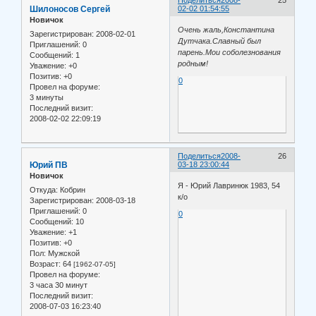
Поделиться
2008-
25
Шилоносов Сергей
02-02 01:54:55
Новичок
Очень жаль,Константина
Зарегистрирован
: 2008-02-01
Дутчака.Славный был
Приглашений:
0
парень.Мои соболезнования
Сообщений:
1
родным!
Уважение:
+0
Позитив:
+0
0
Провел на форуме:
3 минуты
Последний визит:
2008-02-02 22:09:19
Поделиться
2008-
26
Юрий ПВ
03-18 23:00:44
Новичок
Я - Юрий Лавринюк 1983, 54
Откуда:
Кобрин
к/о
Зарегистрирован
: 2008-03-18
Приглашений:
0
0
Сообщений:
10
Уважение:
+1
Позитив:
+0
Пол:
Мужской
Возраст:
64
[1962-07-05]
Провел на форуме:
3 часа 30 минут
Последний визит:
2008-07-03 16:23:40