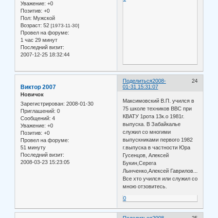
Уважение:
+0
Позитив:
+0
Пол:
Мужской
Возраст:
52
[1973-11-30]
Провел на форуме:
1 час 29 минут
Последний визит:
2007-12-25 18:32:44
Поделиться
2008-
24
Виктор 2007
01-31 15:31:07
Новичок
Максимовский В.П. учился в
Зарегистрирован
: 2008-01-30
75 школе техников ВВС при
Приглашений:
0
КВАТУ 1рота 13к.о 1981г.
Сообщений:
4
выпуска. В Забайкалье
Уважение:
+0
служил со многими
Позитив:
+0
выпускниками первого 1982
Провел на форуме:
51 минуту
г.выпуска в частности Юра
Последний визит:
Гусенцов, Алексей
2008-03-23 15:23:05
Букин,Серега
Лынченко,Алексей Гаврилов...
Все хто учился или служил со
мною отзовитесь.
0