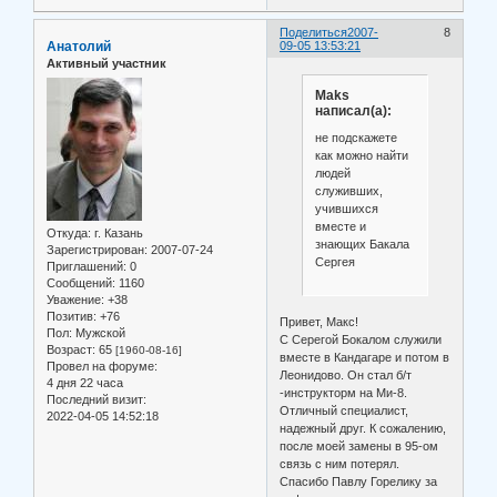
Поделиться
2007-
8
Анатолий
09-05 13:53:21
Активный участник
Maks
написал(а):
не подскажете
как можно найти
людей
служивших,
учившихся
вместе и
Откуда:
г. Казань
знающих Бакала
Зарегистрирован
: 2007-07-24
Сергея
Приглашений:
0
Сообщений:
1160
Уважение:
+38
Позитив:
+76
Привет, Макс!
Пол:
Мужской
С Серегой Бокалом служили
Возраст:
65
[1960-08-16]
вместе в Кандагаре и потом в
Провел на форуме:
Леонидово. Он стал б/т
4 дня 22 часа
-инструкторм на Ми-8.
Последний визит:
Отличный специалист,
2022-04-05 14:52:18
надежный друг. К сожалению,
после моей замены в 95-ом
связь с ним потерял.
Спасибо Павлу Горелику за