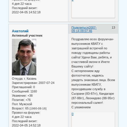
4 дня 22 часа
Последний визит:
2022-04-05 14:52:18
Поделиться
2007-
13
Анатолий
09-14 09:07:46
Активный участник
Поздравляю всех форумчан-
выпускников КВАТУ с
завтрашней встречей по
поводу годовщины работы
сайта! Удачи Вам, ребята, и
счастливой жизни в Инете
Вашему сайту!
С нетерпением жду
фотоотчетов, надеясь
Откуда:
г. Казань
увидеть знакомые лица. Всем
Зарегистрирован
: 2007-07-24
выпускникам КВАТУ,
Приглашений:
0
проходившим службу в
Сообщений:
1160
Сызрани (83-87гг), Кандагаре
Уважение:
+38
(87-88гг), Леонидово (88-95гг)
Позитив:
+76
персональный салют!
Пол:
Мужской
С уважением
Возраст:
65
[1960-08-16]
Провел на форуме:
0
4 дня 22 часа
Последний визит:
2022-04-05 14:52:18