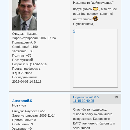
Наконец-то "действующие"
подтянулись
, а то от нас
всех (ну, не всех, конечно)
нафталином
С уважением,
0
Откуда:
г. Казань
Зарегистрирован
: 2007-07-24
Приглашений:
0
Сообщений:
1160
Уважение:
+38
Позитив:
+76
Пол:
Мужской
Возраст:
65
[1960-08-16]
Провел на форуме:
4 дня 22 часа
Последний визит:
2022-04-05 14:52:18
Поделиться
2007-
19
Анатолий.К
11-15 10:40:25
Новичок
Спасибо за поддержку.
Откуда:
Амурская обл.
У нас в полку очень много
Зарегистрирован
: 2007-11-14
выпускников Кировского
Приглашений:
0
ВАТУ, начиная от бртовых и
Сообщений:
3
заканчивая ...
Уважение:
+0