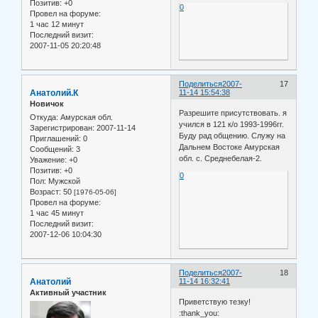
Позитив:
+0
0
Провел на форуме:
1 час 12 минут
Последний визит:
2007-11-05 20:20:48
Поделиться
2007-
17
Анатолий.К
11-14 15:54:38
Новичок
Разрешите присутствовать. я
Откуда:
Амурская обл.
учился в 121 к/о 1993-1996гг.
Зарегистрирован
: 2007-11-14
Буду рад общению. Служу на
Приглашений:
0
Дальнем Востоке Амурская
Сообщений:
3
обл. с. Среднебелая-2.
Уважение:
+0
Позитив:
+0
0
Пол:
Мужской
Возраст:
50
[1976-05-06]
Провел на форуме:
1 час 45 минут
Последний визит:
2007-12-06 10:04:30
Поделиться
2007-
18
Анатолий
11-14 16:32:41
Активный участник
Приветствую тезку!
:thank_you: