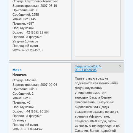
Откуда:
Сертолово-Агалатово
Зарегистрирован
: 2007-06-19
Приглашений:
0
Сообщений:
2258
Уважение:
+145
Позитив:
+397
Пол:
Мужской
Возраст:
42
[1983-12-06]
Провел на форуме:
25 дней 10 часов
Последний визит:
2026-07-22 23:45:10
Поделиться
2007-
6
Maks
09-04 09:30:06
Новичок
Приветствую всех, не
Откуда:
Москва
подскажете как можно найти
Зарегистрирован
: 2007-09-04
людей служивших,
Приглашений:
0
учившихся вместе и
Сообщений:
2
знающих Бакала Сергея
Уважение:
+0
Николаевича...Выпускник
Позитив:
+0
Пол:
Мужской
Кировского ВАТУ(год к
Возраст:
44
[1981-10-20]
сожалению сказать не могу),
Провел на форуме:
воевал в Афганистане,
35 минут
Кандагар. 86-88 года, затем
Последний визит:
их часть была переведена на
2007-10-01 09:44:42
Сахалин. Более подробной