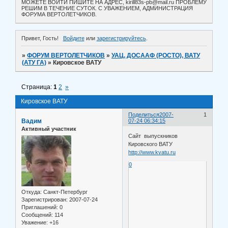
МОЖЕТЕ ВОЙТИ ПИШИТЕ НА АДРЕС, kirill83s-pb@mail.ru ПРОБЛЕМУ
РЕШИМ В ТЕЧЕНИЕ СУТОК. С УВАЖЕНИЕМ, АДМИНИСТРАЦИЯ
ФОРУМА ВЕРТОЛЕТЧИКОВ.
Привет, Гость!
Войдите
или
зарегистрируйтесь
.
»
ФОРУМ ВЕРТОЛЕТЧИКОВ
»
УАЦ, ДОСААФ (РОСТО), ВАТУ
(АТУ ГА)
»
Кировское ВАТУ
Страница:
1
2
»
Кировское ВАТУ
Поделиться
2007-
1
Вадим
07-24 06:34:15
Активный участник
Сайт выпускников
Кировского ВАТУ
http://www.kvatu.ru
0
Откуда:
Санкт-Петербург
Зарегистрирован
: 2007-07-24
Приглашений:
0
Сообщений:
114
Уважение:
+16