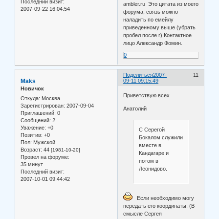
Последний визит:
ambler.ru Это цитата из моего
2007-09-22 16:04:54
форума, связь можно
наладить по емейлу
приведенному выше (убрать
пробел после r) Контактное
лицо Александр Фомин.
0
Поделиться
2007-
11
Maks
09-11 09:15:49
Новичок
Приветствую всех
Откуда:
Москва
Зарегистрирован
: 2007-09-04
Анатолий
Приглашений:
0
Сообщений:
2
Уважение:
+0
С Серегой
Позитив:
+0
Бокалом служили
Пол:
Мужской
вместе в
Возраст:
44
[1981-10-20]
Кандагаре и
Провел на форуме:
потом в
35 минут
Леонидово.
Последний визит:
2007-10-01 09:44:42
Если необходимо могу
передать его координаты. (В
смысле Сергея