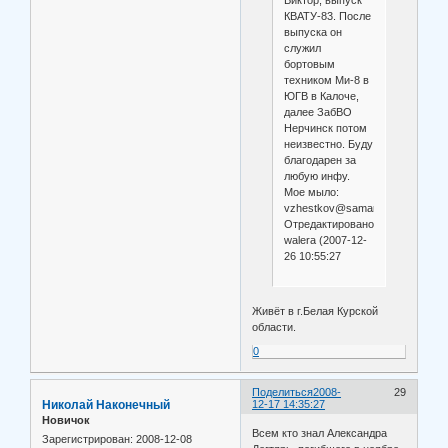
Виктор, выпуск
КВАТУ-83. После
выпуска он
служил
бортовым
техником Ми-8 в
ЮГВ в Калоче,
далее ЗабВО
Нерчинск потом
неизвестно. Буду
благодарен за
любую инфу.
Мое мыло:
vzhestkov@samara.etm.ru
Отредактировано
walera (2007-12-
26 10:55:27
Живёт в г.Белая Курской
области.
0
Поделиться
2008-
29
Николай Наконечный
12-17 14:35:27
Новичок
Всем кто знал Александра
Зарегистрирован
: 2008-12-08