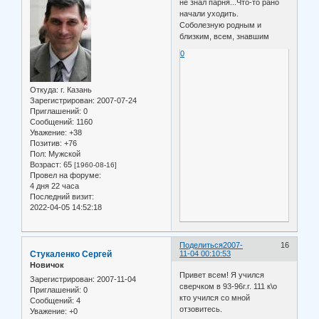
не знал парня...Что-то рано
начали уходить.
Соболезную родным и
близким, всем, знавшим
0
Откуда:
г. Казань
Зарегистрирован
: 2007-07-24
Приглашений:
0
Сообщений:
1160
Уважение:
+38
Позитив:
+76
Пол:
Мужской
Возраст:
65
[1960-08-16]
Провел на форуме:
4 дня 22 часа
Последний визит:
2022-04-05 14:52:18
Поделиться
2007-
16
Стукаленко Сергей
11-04 00:10:53
Новичок
Привет всем! Я учился
Зарегистрирован
: 2007-11-04
сверчком в 93-96г.г. 111 к\о
Приглашений:
0
кто учился со мной
Сообщений:
4
отзовитесь.
Уважение:
+0