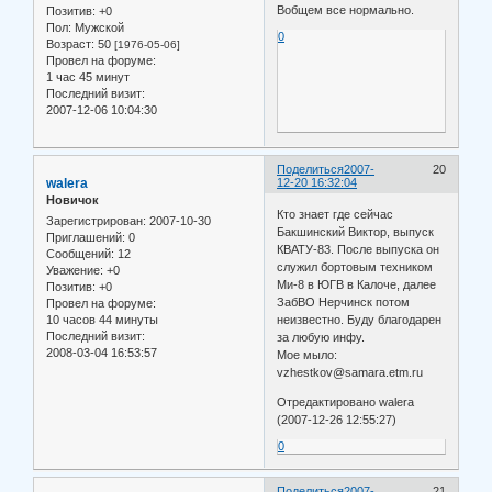
Вобщем все нормально.
Позитив:
+0
Пол:
Мужской
0
Возраст:
50
[1976-05-06]
Провел на форуме:
1 час 45 минут
Последний визит:
2007-12-06 10:04:30
Поделиться
2007-
20
walera
12-20 16:32:04
Новичок
Кто знает где сейчас
Зарегистрирован
: 2007-10-30
Бакшинский Виктор, выпуск
Приглашений:
0
КВАТУ-83. После выпуска он
Сообщений:
12
служил бортовым техником
Уважение:
+0
Ми-8 в ЮГВ в Калоче, далее
Позитив:
+0
ЗабВО Нерчинск потом
Провел на форуме:
10 часов 44 минуты
неизвестно. Буду благодарен
Последний визит:
за любую инфу.
2008-03-04 16:53:57
Мое мыло:
vzhestkov@samara.etm.ru
Отредактировано walera
(2007-12-26 12:55:27)
0
Поделиться
2007-
21