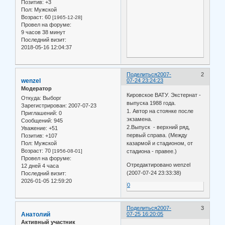
Позитив:
+3
Пол:
Мужской
Возраст:
60
[1965-12-28]
Провел на форуме:
9 часов 38 минут
Последний визит:
2018-05-16 12:04:37
Поделиться
2007-
2
wenzel
07-24 23:24:23
Модератор
Кировское ВАТУ. Экстернат -
Откуда:
Выборг
выпуска 1988 года.
Зарегистрирован
: 2007-07-23
1. Автор на стоянке после
Приглашений:
0
экзамена.
Сообщений:
945
2.Выпуск - верхний ряд,
Уважение:
+51
первый справа. (Между
Позитив:
+107
Пол:
Мужской
казармой и стадионом, от
Возраст:
70
[1956-08-01]
стадиона - правее.)
Провел на форуме:
Отредактировано wenzel
12 дней 4 часа
(2007-07-24 23:33:38)
Последний визит:
2026-01-05 12:59:20
0
Поделиться
2007-
3
Анатолий
07-25 16:20:05
Активный участник