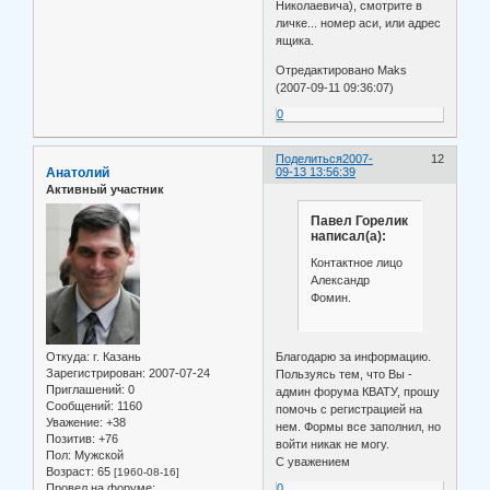
Николаевича), смотрите в
личке... номер аси, или адрес
ящика.
Отредактировано Maks
(2007-09-11 09:36:07)
0
Поделиться
2007-
12
Анатолий
09-13 13:56:39
Активный участник
Павел Горелик
написал(а):
Контактное лицо
Александр
Фомин.
Откуда:
г. Казань
Благодарю за информацию.
Зарегистрирован
: 2007-07-24
Пользуясь тем, что Вы -
Приглашений:
0
админ форума КВАТУ, прошу
Сообщений:
1160
помочь с регистрацией на
Уважение:
+38
нем. Формы все заполнил, но
Позитив:
+76
войти никак не могу.
Пол:
Мужской
С уважением
Возраст:
65
[1960-08-16]
Провел на форуме:
0