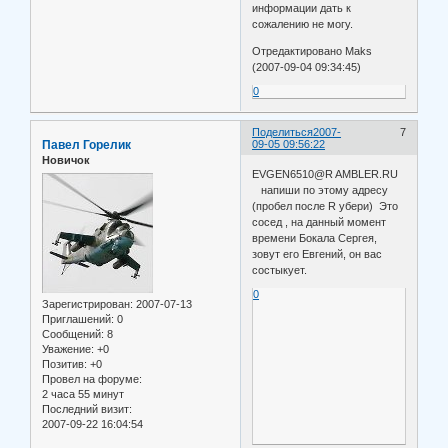
информации дать к
сожалению не могу.
Отредактировано Maks
(2007-09-04 09:34:45)
0
Поделиться
2007-
7
Павел Горелик
09-05 09:56:22
Новичок
EVGEN6510@R AMBLER.RU
напиши по этому адресу
(пробел после R убери) Это
сосед , на данный момент
времени Бокала Сергея,
зовут его Евгений, он вас
состыкует.
0
Зарегистрирован
: 2007-07-13
Приглашений:
0
Сообщений:
8
Уважение:
+0
Позитив:
+0
Провел на форуме:
2 часа 55 минут
Последний визит:
2007-09-22 16:04:54