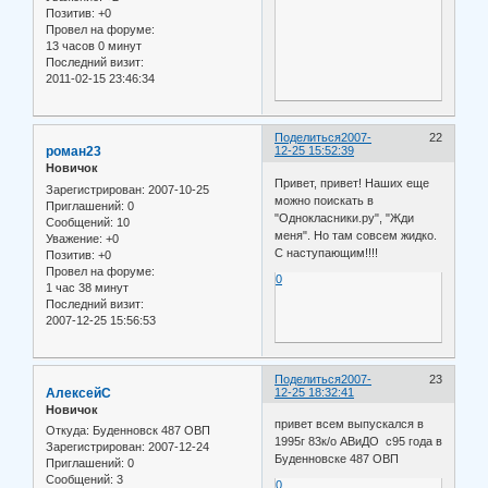
Позитив:
+0
Провел на форуме:
13 часов 0 минут
Последний визит:
2011-02-15 23:46:34
Поделиться
2007-
22
роман23
12-25 15:52:39
Новичок
Привет, привет! Наших еще
Зарегистрирован
: 2007-10-25
можно поискать в
Приглашений:
0
"Однокласники.ру", "Жди
Сообщений:
10
меня". Но там совсем жидко.
Уважение:
+0
С наступающим!!!!
Позитив:
+0
Провел на форуме:
0
1 час 38 минут
Последний визит:
2007-12-25 15:56:53
Поделиться
2007-
23
АлексейС
12-25 18:32:41
Новичок
привет всем выпускался в
Откуда:
Буденновск 487 ОВП
1995г 83к/о АВиДО с95 года в
Зарегистрирован
: 2007-12-24
Буденновске 487 ОВП
Приглашений:
0
Сообщений:
3
0