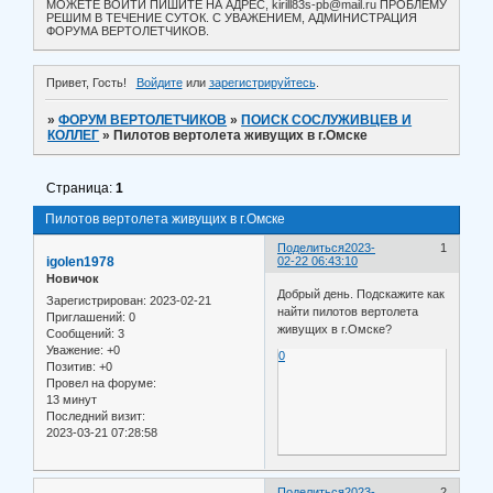
МОЖЕТЕ ВОЙТИ ПИШИТЕ НА АДРЕС, kirill83s-pb@mail.ru ПРОБЛЕМУ
РЕШИМ В ТЕЧЕНИЕ СУТОК. С УВАЖЕНИЕМ, АДМИНИСТРАЦИЯ
ФОРУМА ВЕРТОЛЕТЧИКОВ.
Привет, Гость!
Войдите
или
зарегистрируйтесь
.
»
ФОРУМ ВЕРТОЛЕТЧИКОВ
»
ПОИСК СОСЛУЖИВЦЕВ И
КОЛЛЕГ
»
Пилотов вертолета живущих в г.Омске
Страница:
1
Пилотов вертолета живущих в г.Омске
Поделиться
2023-
1
igolen1978
02-22 06:43:10
Новичок
Добрый день. Подскажите как
Зарегистрирован
: 2023-02-21
найти пилотов вертолета
Приглашений:
0
живущих в г.Омске?
Сообщений:
3
Уважение:
+0
0
Позитив:
+0
Провел на форуме:
13 минут
Последний визит:
2023-03-21 07:28:58
Поделиться
2023-
2