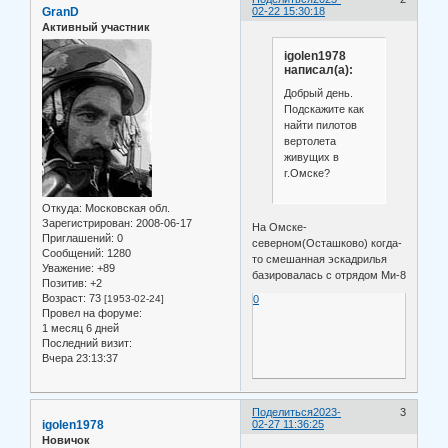
GranD
02-22 15:30:18
Активный участник
igolen1978
написал(а):
Добрый день.
Подскажите как
найти пилотов
вертолета
живущих в
г.Омске?
Откуда:
Московская обл.
Зарегистрирован
: 2008-06-17
На Омске-
Приглашений:
0
северном(Осташково) когда-
Сообщений:
1280
то смешанная эскадрилья
Уважение:
+89
базировалась с отрядом Ми-8
Позитив:
+2
Возраст:
73
[1953-02-24]
0
Провел на форуме:
1 месяц 6 дней
Последний визит:
Вчера 23:13:37
Поделиться
2023-
3
igolen1978
02-27 11:36:25
Новичок