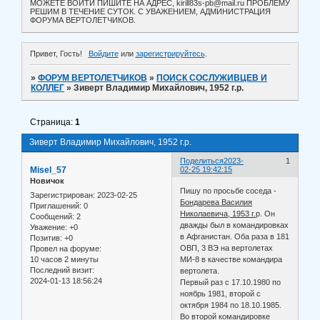
МОЖЕТЕ ВОЙТИ ПИШИТЕ НА АДРЕС, kirill83s-pb@mail.ru ПРОБЛЕМУ
РЕШИМ В ТЕЧЕНИЕ СУТОК. С УВАЖЕНИЕМ, АДМИНИСТРАЦИЯ
ФОРУМА ВЕРТОЛЕТЧИКОВ.
Привет, Гость!
Войдите
или
зарегистрируйтесь
.
»
ФОРУМ ВЕРТОЛЕТЧИКОВ
»
ПОИСК СОСЛУЖИВЦЕВ И
КОЛЛЕГ
»
Зиверт Владимир Михайлович, 1952 г.р.
Страница:
1
Зиверт Владимир Михайлович, 1952 г.р.
Поделиться
2023-
1
Misel_57
02-25 19:42:15
Новичок
Пишу по просьбе соседа -
Зарегистрирован
: 2023-02-25
Бондарева Василия
Приглашений:
0
Николаевича, 1953 г.
р. Он
Сообщений:
2
дважды был в командировках
Уважение:
+0
в Афганистан. Оба раза в 181
Позитив:
+0
ОВП, 3 ВЭ на вертолетах
Провел на форуме:
10 часов 2 минуты
МИ-8 в качестве командира
Последний визит:
вертолета.
2024-01-13 18:56:24
Первый раз с 17.10.1980 по
ноябрь 1981, второй с
октября 1984 по 18.10.1985.
Во второй командировке