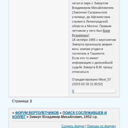
летал в паре с Зивертом
Владимиром Михайловичем.
(Закончил Сызраньское
училище, до Афганистана
служил в Ленинградской
области и Могочи. Правым
летчиком у него был
Боря
Кузьминых
)
18 октября 1985 с вертолетом
Зиверта произошла авария -
весь экипаж угодил в
госпиталь в Ташкенте.
Если кто-то имеет
информацию о дальнейшей
судьбе Зиверта В.М. прошу
отписаться.
Отредактировано Misel_57
(2023-02-26 11:30:52)
0
Страница:
1
»
ФОРУМ ВЕРТОЛЕТЧИКОВ
»
ПОИСК СОСЛУЖИВЦЕВ И
КОЛЛЕГ
»
Зиверт Владимир Михайлович, 1952 г.р.
Создать форум
|
Помощь по форуму