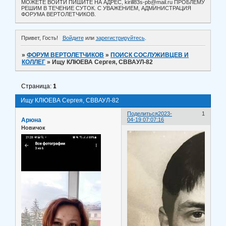
МОЖЕТЕ ВОЙТИ ПИШИТЕ НА АДРЕС, kirill83s-pb@mail.ru ПРОБЛЕМУ
РЕШИМ В ТЕЧЕНИЕ СУТОК. С УВАЖЕНИЕМ, АДМИНИСТРАЦИЯ
ФОРУМА ВЕРТОЛЕТЧИКОВ.
Привет, Гость!
Войдите
или
зарегистрируйтесь
.
»
ФОРУМ ВЕРТОЛЕТЧИКОВ
»
ПОИСК СОСЛУЖИВЦЕВ И
КОЛЛЕГ
»
Ищу КЛЮЕВА Сергея, СВВАУЛ-82
Страница:
1
Ищу КЛЮЕВА Сергея, СВВАУЛ-82
Поделиться
2023-
1
Арюна
04-19 07:07:16
Новичок