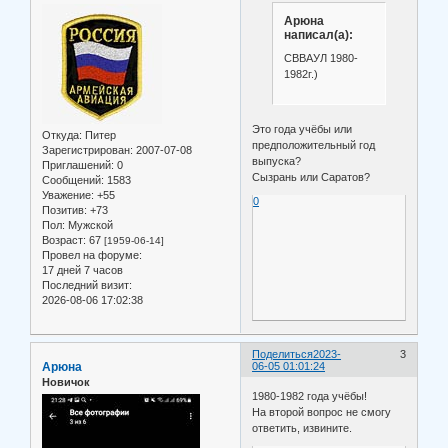
Арюна
написал(а):
СВВАУЛ 1980-
1982г.)
Это года учёбы или
Откуда:
Питер
предположительный год
Зарегистрирован
: 2007-07-08
выпуска?
Приглашений:
0
Сызрань или Саратов?
Сообщений:
1583
Уважение:
+55
0
Позитив:
+73
Пол:
Мужской
Возраст:
67
[1959-06-14]
Провел на форуме:
17 дней 7 часов
Последний визит:
2026-08-06 17:02:38
Поделиться
2023-
3
Арюна
06-05 01:01:24
Новичок
1980-1982 года учёбы!
На второй вопрос не смогу
ответить, извините.