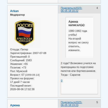
Поделиться
2023-
4
Arkan
06-05 18:16:22
Модератор
Арюна
написал(а):
1980-1982 года
учёбы!
На второй
вопрос не смогу
ответить,
Откуда:
Питер
извините.
Зарегистрирован
: 2007-07-08
Приглашений:
0
Сообщений:
1583
2 года? Возможно учился на
Уважение:
+55
прапорщика по подготовке
Позитив:
+73
пилотов или бортмехаников.
Пол:
Мужской
Возраст:
67
Тогда - Саратов
[1959-06-14]
Провел на форуме:
0
17 дней 7 часов
Последний визит:
2026-08-06 17:02:38
Поделиться
2023-
5
Арюна
06-05 18:19:23