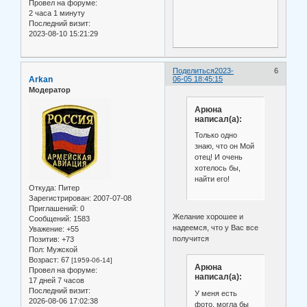
Провел на форуме:
2 часа 1 минуту
Последний визит:
2023-08-10 15:21:29
Поделиться
2023-
6
Arkan
06-05 18:45:15
Модератор
Арюна
написал(а):
Только одно
знаю, что он Мой
отец! И очень
хотелось бы,
найти его!
Откуда:
Питер
Зарегистрирован
: 2007-07-08
Приглашений:
0
Желание хорошее и
Сообщений:
1583
надеемся, что у Вас все
Уважение:
+55
получится
Позитив:
+73
Пол:
Мужской
Возраст:
67
[1959-06-14]
Арюна
Провел на форуме:
написал(а):
17 дней 7 часов
Последний визит:
У меня есть
2026-08-06 17:02:38
фото, могла бы