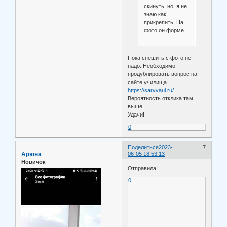
скинуть, но, я не
знаю как
прикрепить. На
фото он форме.
Пока спешить с фото не
надо. Необходимо
продублировать вопрос на
сайте училища
https://sarvvaul.ru/
Вероятность отклика там
выше
Удачи!
0
Поделиться
2023-
7
Арюна
06-05 18:53:13
Новичок
Отправила!
0