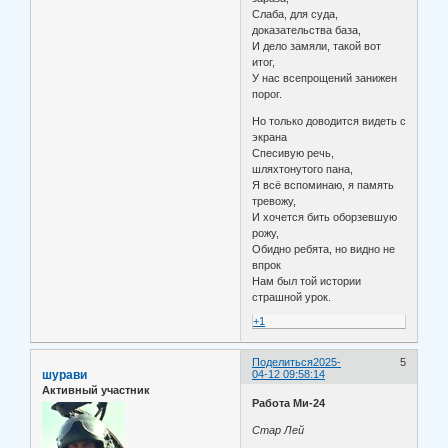
Слаба, для суда,
доказательства база,
И дело замяли, такой вот
итог,
У нас всепрощений занижен
порог.
Но только доводится видеть с
экрана
Спесивую речь,
шляхтонутого пана,
Я всё вспоминаю, я память
тревожу,
И хочется бить оборзевшую
рожу,
Обидно ребята, но видно не
впрок
Нам был той истории
страшной урок.
+1
Поделиться
2025-
5
шурави
04-12 09:58:14
Активный участник
Работа Ми-24
Стар Лей