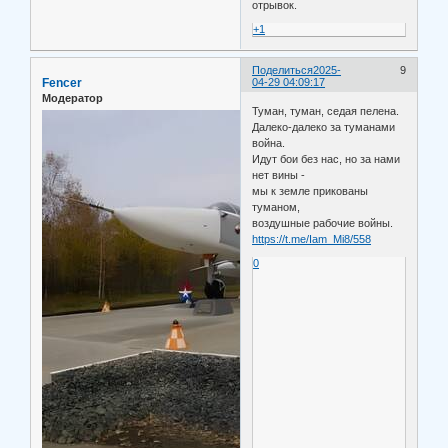
отрывок.
+1
Поделиться
2025-
9
Fencer
04-29 04:09:17
Модератор
Туман, туман, седая пелена.
Далеко-далеко за туманами
война.
Идут бои без нас, но за нами
нет вины -
мы к земле прикованы
туманом,
воздушные рабочие войны.
https://t.me/Iam_Mi8/558
0