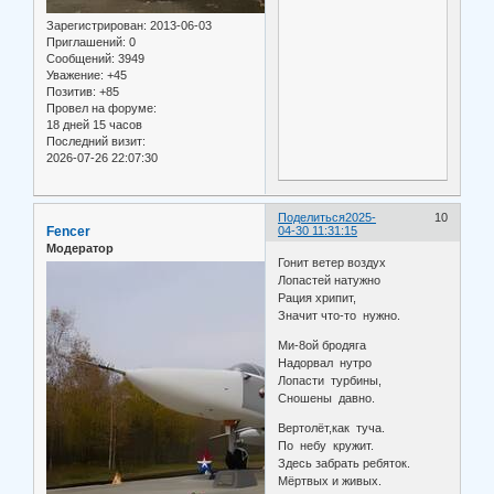
Зарегистрирован
: 2013-06-03
Приглашений:
0
Сообщений:
3949
Уважение:
+45
Позитив:
+85
Провел на форуме:
18 дней 15 часов
Последний визит:
2026-07-26 22:07:30
Поделиться
2025-
10
Fencer
04-30 11:31:15
Модератор
Гонит ветер воздух
Лопастей натужно
Рация хрипит,
Значит что-то нужно.
Ми-8ой бродяга
Надорвал нутро
Лопасти турбины,
Сношены давно.
Вертолёт,как туча.
По небу кружит.
Здесь забрать ребяток.
Мёртвых и живых.