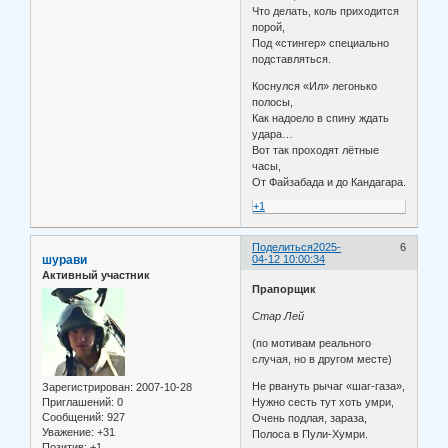
Что делать, коль приходится
порой,
Под «стингер» специально
подставляться.
Коснулся «Ил» легонько
полосы,
Как надоело в спину ждать
удара…
Вот так проходят лётные
часы,
От Файзабада и до Кандагара.
+1
Поделиться
2025-
6
шурави
04-12 10:00:34
Активный участник
Прапорщик
Стар Лей
(по мотивам реального
случая, но в другом месте)
Не рвануть рычаг «шаг-газа»,
Зарегистрирован
: 2007-10-28
Приглашений:
0
Нужно сесть тут хоть умри,
Сообщений:
927
Очень подлая, зараза,
Уважение:
+31
Полоса в Пули-Хумри.
Позитив:
+1