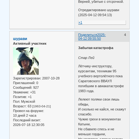
Верней, убитые с отсрочкой.
Отредактировано шурави
(2025-04-12 09:54:13)
+1
Поделиться
2025-
4
шурави
04-12 09:55:50
Активный участник
Забытая катастрофа
Стар Лей
Лётчику-инструктору,
курсантам, техникам 95
учебного вертолётного пока
Зарегистрирован
: 2007-10-28
Саратовского ВВАУЛ
Приглашений:
0
погибшим в авиакатастрофе
Сообщений:
927
1983 года.
Уважение:
+31
Позитив:
+1
Лелеют поляки свои лишь
Пол:
Мужской
обиды,
Возраст:
63
[1963-04-21]
И сколько не кайся, не скажут
Провел на форуме:
спасибо.
10 дней 2 часа
Чужие грехи в монументах
Последний визит:
Катыни,
2026-07-18 12:30:05
Не сбавило спесь и не
меньше гордыни,
Но кривятся, словно задели