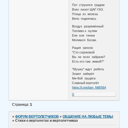
Пот струился градом
Взял пилот ШАГ-ГАЗ.
Птица из железа
Вяло поднялась
Воздух разряжённый
Топливо к нулям
Еле еле тянем
Молимся Богам.
Рация запела:
"Сто сороковой
Вы не всех забрали?
Есть кто там живой?"
"Мушку" ждут ребята
Знают заберёт
Ми-8ой трудяга
Славный вертолёт
https://t.me/Iam_Mi8/564
0
Страница:
1
»
ФОРУМ ВЕРТОЛЕТЧИКОВ
»
ОБЩЕНИЕ НА ЛЮБЫЕ ТЕМЫ
»
Стихи о вертолетах и вертолетчиках