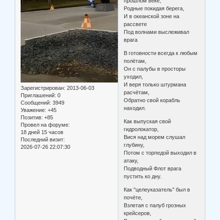
прошлом веке,
Родные покидая берега,
И в океанской зоне на
рассвете
Под волнами выслеживал
врага
В готовности всегда к любым
полётам,
Он с палубы в просторы
уходил,
И веря только штурмана
Зарегистрирован
: 2013-06-03
расчётам,
Приглашений:
0
Обратно свой корабль
Сообщений:
3949
находил.
Уважение:
+45
Позитив:
+85
Как выпуская свой
Провел на форуме:
гидролокатор,
18 дней 15 часов
Вися над морем слушал
Последний визит:
глубину,
2026-07-26 22:07:30
Потом с торпедой выходил в
атаку,
Подводный Флот врага
пустить ко дну.
Как "целеуказатель" был в
почёте,
Взлетая с палуб грозных
крейсеров,