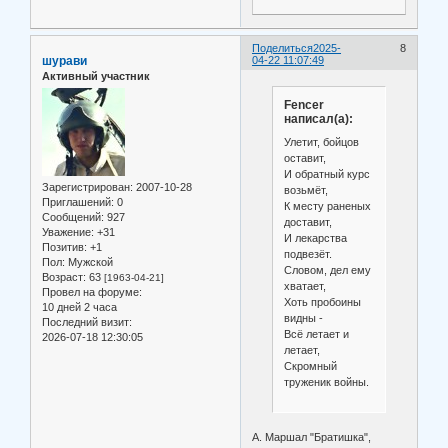
Поделиться
2025-
8
шурави
04-22 11:07:49
Активный участник
Fencer
написал(а):
Улетит, бойцов
оставит,
И обратный курс
Зарегистрирован
: 2007-10-28
возьмёт,
Приглашений:
0
К месту раненых
Сообщений:
927
доставит,
Уважение:
+31
И лекарства
Позитив:
+1
подвезёт.
Пол:
Мужской
Словом, дел ему
Возраст:
63
[1963-04-21]
хватает,
Провел на форуме:
Хоть пробоины
10 дней 2 часа
видны -
Последний визит:
Всё летает и
2026-07-18 12:30:05
летает,
Скромный
труженик войны.
А. Маршал "Братишка",