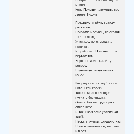
мозоль,
Коль Польше напомнить про
лагерь Тухоль.
Предвижу упрёки, вражду
разжигаю,
Но подло молчать, не сказать
то, что знаю,
Училище, лето, средина
полётов,
И прибыло с Польши пяток
вертолётов,
Хорошее дело, какой тут
вопрос,
В училище пашут они на
износ.
Как радовал взгляд блеск от
новенькой краски,
Теперь можно хлопцев
пускать без опаски,
Одних, без инструктора в
синее небо,
И техникам тоже убавиться
хлеба,
Не жать кулаки, ожидая отказ,
Но всё изменилось, жестоко
и в раз.