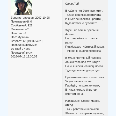
Стар Лей
В кабине нет бетонных стен,
Только обшивка вертолёта,
Зарегистрирован
: 2007-10-28
И шьёт её насквозь рентген,
Приглашений:
0
Куда похлеще пулемёта.
Сообщений:
927
Уважение:
+31
Здесь не война, здесь не
Позитив:
+1
Афган,
Пол:
Мужской
Не отвернёшь от трассы
Возраст:
63
[1963-04-21]
резко,
Провел на форуме:
Под брюхом, чёртовый кукан,
10 дней 2 часа
Точнее, внешняя подвеска.
Последний визит:
2026-07-18 12:30:05
В душе противный голосок,
Зачем тебе всё это надо?
Но мы несём, свинец, песок,
Туда где нынче двери ада.
Прижать плотнее «лепесток»,
Учуяв запахи озона,
Пройдёт, по коже холодок,
В глаза, сквозь блистер
смотрит зона.
Над целью. Сброс! Набор,
отход,
Так и работаем цепочкой,
Живых, со смертью хоровод,