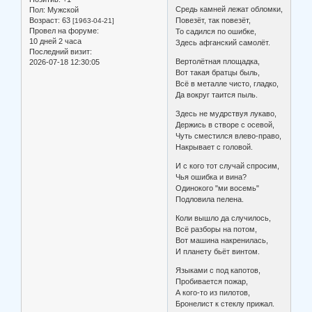
Средь камней лежат обломки,
Пол:
Мужской
Возраст:
63
Повезёт, так повезёт,
[1963-04-21]
Провел на форуме:
То садился по ошибке,
10 дней 2 часа
Здесь афганский самолёт.
Последний визит:
Вертолётная площадка,
2026-07-18 12:30:05
Вот такая братцы быль,
Всё в металле чисто, гладко,
Да вокруг таится пыль.
Здесь не мудрствуя лукаво,
Держись в створе с осевой,
Чуть сместился влево-право,
Накрывает с головой.
И с кого тот случай спросим,
Чья ошибка и вина?
Одинокого "ми восемь"
Подловила пелена.
Коли вышло да случилось,
Всё разборы на потом,
Вот машина накренилась,
И планету бьёт винтом.
Языками с под капотов,
Пробивается пожар,
А кого-то из пилотов,
Бронелист к стеклу прижал.