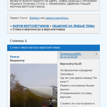
МОЖЕТЕ ВОЙТИ ПИШИТЕ НА АДРЕС, kirill83s-pb@mail.ru ПРОБЛЕМУ
РЕШИМ В ТЕЧЕНИЕ СУТОК. С УВАЖЕНИЕМ, АДМИНИСТРАЦИЯ
ФОРУМА ВЕРТОЛЕТЧИКОВ.
Привет, Гость!
Войдите
или
зарегистрируйтесь
.
»
ФОРУМ ВЕРТОЛЕТЧИКОВ
»
ОБЩЕНИЕ НА ЛЮБЫЕ ТЕМЫ
»
Стихи о вертолетах и вертолетчиках
Страница:
1
Стихи о вертолетах и вертолетчиках
Поделиться
2025-
1
Fencer
02-11 01:01:59
Модератор
Вертолёту Ка-25
На брошенном аэродроме
Заполярья,
Где нет уже давно команд "На
взлет"!
Ржавел и вспоминал былые
крылья.
Отправленный в отставку
вертолет.
Служить он стал на флоте в