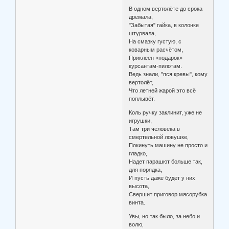
В одном вертолёте до срока
дремала,
"Забытая" гайка, в колонке
штурвала,
На смазку густую, с
коварным расчётом,
Приклеен «подарок»
курсантам-пилотам.
Ведь знали, "пся кревы", кому
вертолёт,
Что летней жарой это всё
поплывёт.
Коль ручку заклинит, уже не
игрушки,
Там три человека в
смертельной ловушке,
Покинуть машину не просто и
гладко,
Надет парашют больше так,
для порядка,
И пусть даже будет у них
высота,
Свершит приговор мясорубка
винта.
Увы, но так было, за небо и
волю,