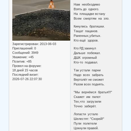
Нам необходимо
Взять до одного.
На площадке встану
Всем смертям на зло.
Кинулись братишки.
Тащат пацанов.
Раненных,убитых.
Кто ещё здоров.
Зарегистрирован
: 2013-06-03
Приглашений:
0
Кто РД закинул
Сообщений:
3949
Дальше побежал.
Уважение:
+45
ДШК огромный
Позитив:
+85
Кто-то подавал.
Провел на форуме:
18 дней 15 часов
Так устали парни
Последний визит:
Надо всех забрать
2026-07-26 22:07:30
Вертолёт не сможет
Разом всех поднять.
"Мы вернёмся братья!!!"
Скажет им пилот
Тех,что загрузили
Точно заберёт.
Лопасти устало
Шелестят: "Скорей!"
Пули полетели
Цокнули правей.