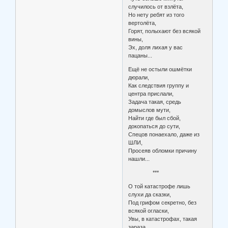
случилось от взлёта,
Но нету ребят из того
вертолёта,
Горят, полыхают без всякой
вины,
Эх, доля лихая у вас
пацаны...
Ещё не остыли ошмётки
дюрали,
Как следствия группу и
центра прислали,
Задача такая, средь
домыслов мути,
Найти где был сбой,
докопаться до сути,
Спецов понаехало, даже из
ШЛИ,
Просеяв обломки причину
нашли...
***
О той катастрофе лишь
слухи да сказки,
Под грифом секретно, без
всякой огласки,
Увы, в катастрофах, такая
зараза,