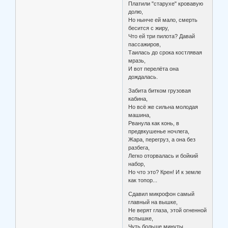
Платили "старухе" кровавую
долю,
Но нынче ей мало, смерть
бесится с жиру,
Что ей три пилота? Давай
пассажиров,
Таилась до срока костлявая
мразь,
И вот перелёта она
дождалась.
Забита битком грузовая
кабина,
Но всё же сильна молодая
машина,
Рванула как конь, в
предвкушенье ночлега,
Жара, перегруз, а она без
разбега,
Легко оторвалась и бойкий
набор,
Но что это? Крен! И к земле
как топор...
Сдавил микрофон самый
главный на вышке,
Не верят глаза, этой огненной
вспышке,
Чуть больше минуты