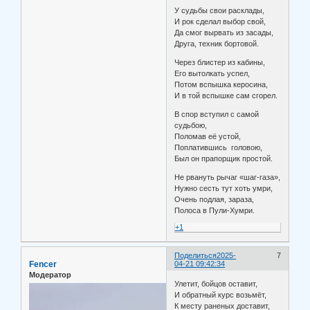
У судьбы свои расклады,
И рок сделал выбор свой,
Да смог вырвать из засады,
Друга, техник бортовой.
Через блистер из кабины,
Его вытолкать успел,
Потом вспышка керосина,
И в той вспышке сам сгорел.
В спор вступил с самой
судьбою,
Поломав её устой,
Поплатившись головою,
Был он прапорщик простой.
Не рвануть рычаг «шаг-газа»,
Нужно сесть тут хоть умри,
Очень подлая, зараза,
Полоса в Пули-Хумри.
+1
Поделиться
2025-
7
Fencer
04-21 09:42:34
Модератор
Улетит, бойцов оставит,
И обратный курс возьмёт,
К месту раненых доставит,