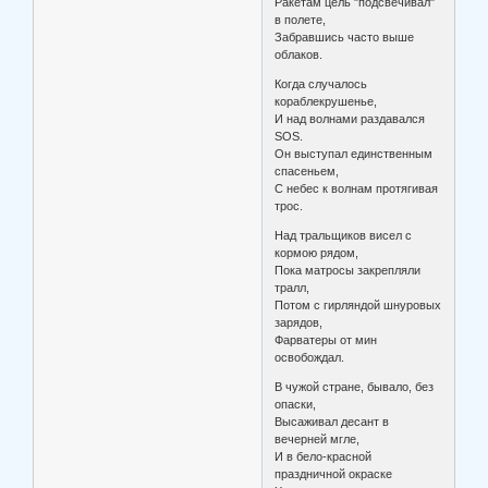
Ракетам цель "подсвечивал"
в полете,
Забравшись часто выше
облаков.
Когда случалось
кораблекрушенье,
И над волнами раздавался
SOS.
Он выступал единственным
спасеньем,
С небес к волнам протягивая
трос.
Над тральщиков висел с
кормою рядом,
Пока матросы закрепляли
тралл,
Потом с гирляндой шнуровых
зарядов,
Фарватеры от мин
освобождал.
В чужой стране, бывало, без
опаски,
Высаживал десант в
вечерней мгле,
И в бело-красной
праздничной окраске