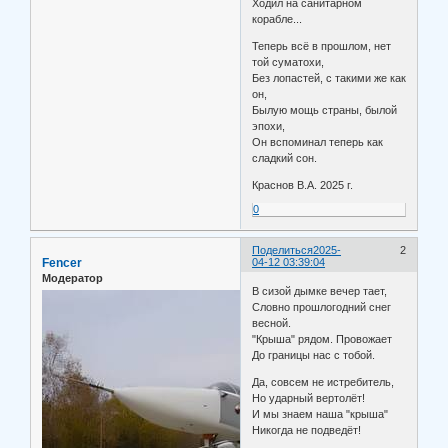
Ходил на санитарном
корабле...
Теперь всё в прошлом, нет
той суматохи,
Без лопастей, с такими же как
он,
Былую мощь страны, былой
эпохи,
Он вспоминал теперь как
сладкий сон.
Краснов В.А. 2025 г.
0
Поделиться
2025-
2
Fencer
04-12 03:39:04
Модератор
В сизой дымке вечер тает,
Словно прошлогодний снег
весной.
"Крыша" рядом. Провожает
До границы нас с тобой.
Да, совсем не истребитель,
Но ударный вертолёт!
И мы знаем наша "крыша"
Никогда не подведёт!