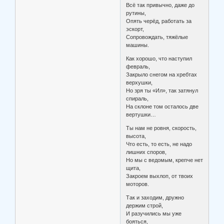
Всё так привычно, даже до
рутины,
Опять черёд, работать за
эскорт,
Сопровождать, тяжёлые
машины.
Как хорошо, что наступил
февраль,
Закрыло снегом на хребтах
верхушки,
Но зря ты «Ил», так затянул
спираль,
На склоне том осталось две
вертушки…
Ты нам не ровня, скорость,
высота,
Что есть, то есть, не надо
лишних споров,
Но мы с ведомым, крепче нет
щита,
Закроем выхлоп, от твоих
моторов.
Так и заходим, дружно
держим строй,
И разучились мы уже
бояться,