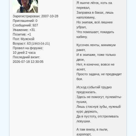
Я нынче лёгок, хоть на
перевал,
Заправка в баках, лишь
Зарегистрирован
: 2007-10-28
наполовину,
Приглашений:
0
Но экипаж, всё лишнее
Сообщений:
927
убрал,
Уважение:
+31
Что помешает, покидать
Позитив:
+1
кабину.
Пол:
Мужской
Возраст:
63
[1963-04-21]
Кусочек ленты, минимум
Провел на форуме:
ракет,
10 дней 2 часа
И в экипаже, тоже только
Последний визит:
двое,
2026-07-18 12:30:05
Нет, я конечно, вовсе не
аскет,
Просто задача, не предвидит
боя.
Исход событий трудно
предсказать.
Здесь не помогут, пулемёты-
пушки,
Лишь стиснув зубы, нужный
курс держать,
Да в пустоту, отстреливать
ловушки.
А там внизу, в пыли,
аэропорт,