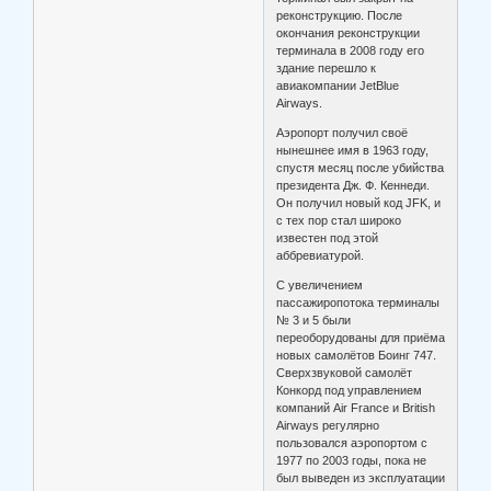
реконструкцию. После
окончания реконструкции
терминала в 2008 году его
здание перешло к
авиакомпании JetBlue
Airways.
Аэропорт получил своё
нынешнее имя в 1963 году,
спустя месяц после убийства
президента Дж. Ф. Кеннеди.
Он получил новый код JFK, и
с тех пор стал широко
известен под этой
аббревиатурой.
С увеличением
пассажиропотока терминалы
№ 3 и 5 были
переоборудованы для приёма
новых самолётов Боинг 747.
Сверхзвуковой самолёт
Конкорд под управлением
компаний Air France и British
Airways регулярно
пользовался аэропортом с
1977 по 2003 годы, пока не
был выведен из эксплуатации