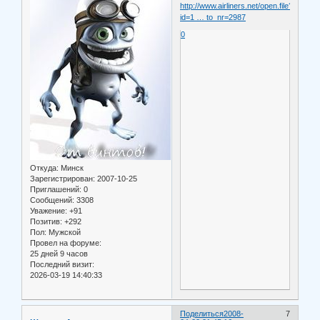
http://www.airliners.net/open.file?
id=1 … to_nr=2987
0
Откуда:
Минск
Зарегистрирован
: 2007-10-25
Приглашений:
0
Сообщений:
3308
Уважение:
+91
Позитив:
+292
Пол:
Мужской
Провел на форуме:
25 дней 9 часов
Последний визит:
2026-03-19 14:40:33
Поделиться
2008-
7