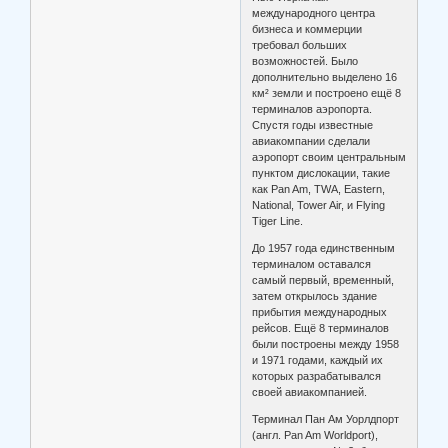
международного центра
бизнеса и коммерции
требовал больших
возможностей. Было
дополнительно выделено 16
км² земли и построено ещё 8
терминалов аэропорта.
Спустя годы известные
авиакомпании сделали
аэропорт своим центральным
пунктом дислокации, такие
как Pan Am, TWA, Eastern,
National, Tower Air, и Flying
Tiger Line.
До 1957 года единственным
терминалом оставался
самый первый, временный,
затем открылось здание
прибытия международных
рейсов. Ещё 8 терминалов
были построены между 1958
и 1971 годами, каждый их
которых разрабатывался
своей авиакомпанией.
Терминал Пан Ам Уорлдпорт
(англ. Pan Am Worldport),