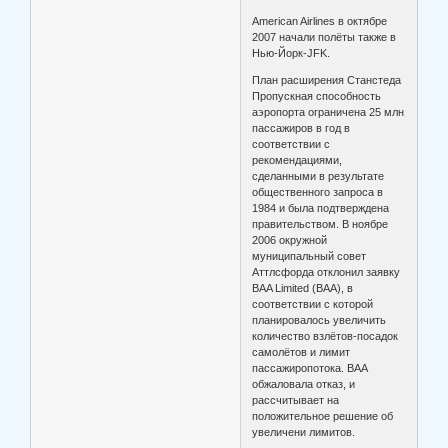
American Airlines в октябре
2007 начали полёты также в
Нью-Йорк-JFK.
План расширения Станстеда
Пропускная способность
аэропорта ограничена 25 млн
пассажиров в год в
соответствии с
рекомендациями,
сделанными в результате
общественного запроса в
1984 и была подтверждена
правительством. В ноябре
2006 окружной
муниципальный совет
Аттлсфорда отклонил заявку
BAA Limited (BAA), в
соответствии с которой
планировалось увеличить
количество взлётов-посадок
самолётов и лимит
пассажиропотока. BAA
обжаловала отказ, и
рассчитывает на
положительное решение об
увеличени лимитов.