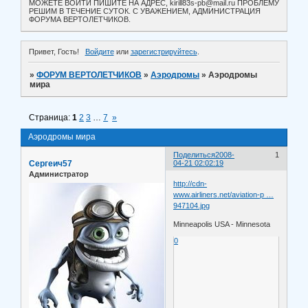
МОЖЕТЕ ВОЙТИ ПИШИТЕ НА АДРЕС, kirill83s-pb@mail.ru ПРОБЛЕМУ
РЕШИМ В ТЕЧЕНИЕ СУТОК. С УВАЖЕНИЕМ, АДМИНИСТРАЦИЯ
ФОРУМА ВЕРТОЛЕТЧИКОВ.
Привет, Гость!
Войдите
или
зарегистрируйтесь
.
»
ФОРУМ ВЕРТОЛЕТЧИКОВ
»
Аэродромы
»
Аэродромы
мира
Страница:
1
2
3
…
7
»
Аэродромы мира
Поделиться
2008-
1
Сергеич57
04-21 02:02:19
Администратор
http://cdn-
www.airliners.net/aviation-p …
947104.jpg
Minneapolis USA - Minnesota
0