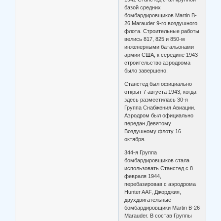
базой средних
бомбардировщиков Martin B-
26 Marauder 9-го воздушного
флота. Строительные работы
велись 817, 825 и 850-м
инженерными батальонами
армии США, к середине 1943
строительство аэродрома
было завершено.
Станстед был официально
открыт 7 августа 1943, когда
здесь разместилась 30-я
Группа Снабжения Авиации.
Аэродром был официально
передан Девятому
Воздушному флоту 16
октября.
344-я Группа
бомбардировщиков стала
использовать Станстед с 8
февраля 1944,
перебазировав с аэродрома
Hunter AAF, Джорджия,
двухдвигательные
бомбардировщики Martin B-26
Marauder. В состав Группы