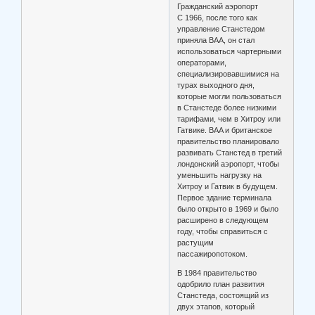
Гражданский аэропорт
С 1966, после того как
управление Станстедом
приняла BAA, он стал
использоваться чартерными
операторами,
специализировавшимися на
турах выходного дня,
которые могли пользоваться
в Станстеде более низкими
тарифами, чем в Хитроу или
Гатвике. BAA и британское
правительство планировало
развивать Станстед в третий
лондонский аэропорт, чтобы
уменьшить нагрузку на
Хитроу и Гатвик в будущем.
Первое здание терминала
было открыто в 1969 и было
расширено в следующем
году, чтобы справиться с
растущим
пассажиропотоком.
В 1984 правительство
одобрило план развития
Станстеда, состоящий из
двух этапов, который