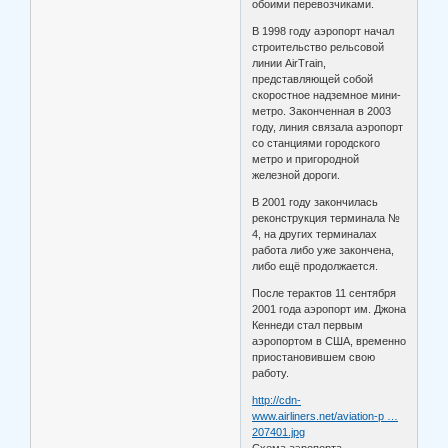
обоими перевозчиками.
В 1998 году аэропорт начал
строительство рельсовой
линии AirTrain,
представляющей собой
скоростное надземное мини-
метро. Законченная в 2003
году, линия связала аэропорт
со станциями городского
метро и пригородной
железной дороги.
В 2001 году закончилась
реконструкция терминала №
4, на других терминалах
работа либо уже закончена,
либо ещё продолжается.
После терактов 11 сентября
2001 года аэропорт им. Джона
Кеннеди стал первым
аэропортом в США, временно
приостановившем свою
работу.
http://cdn-
www.airliners.net/aviation-p …
207401.jpg