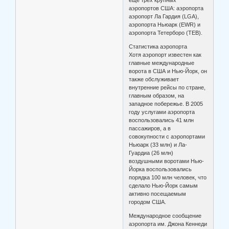
ещё трёх крупных
аэропортов США: аэропорта
аэропорт Ла Гардия (LGA),
аэропорта Ньюарк (EWR) и
аэропорта Тетерборо (TEB).
Статистика аэропорта
Хотя аэропорт известен как
главные международные
ворота в США и Нью-Йорк, он
также обслуживает
внутренние рейсы по стране,
главным образом, на
западное побережье. В 2005
году услугами аэропорта
воспользовались 41 млн
пассажиров, а в
совокупности с аэропортами
Ньюарк (33 млн) и Ла-
Гуардиа (26 млн)
воздушными воротами Нью-
Йорка воспользовались
порядка 100 млн человек, что
сделало Нью-Йорк самым
активно посещаемым
городом США.
Международное сообщение
аэропорта им. Джона Кеннеди