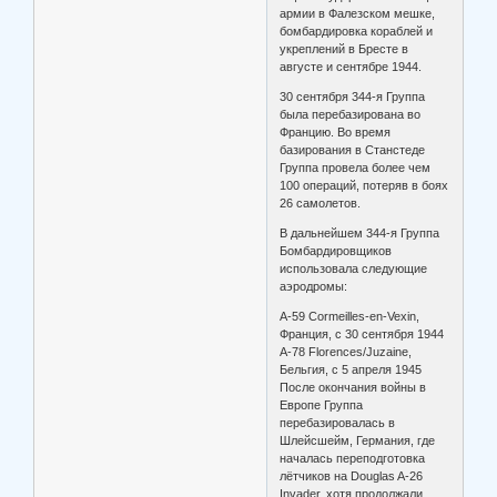
армии в Фалезском мешке,
бомбардировка кораблей и
укреплений в Бресте в
августе и сентябре 1944.
30 сентября 344-я Группа
была перебазирована во
Францию. Во время
базирования в Станстеде
Группа провела более чем
100 операций, потеряв в боях
26 самолетов.
В дальнейшем 344-я Группа
Бомбардировщиков
использовала следующие
аэродромы:
A-59 Cormeilles-en-Vexin,
Франция, с 30 сентября 1944
A-78 Florences/Juzaine,
Бельгия, с 5 апреля 1945
После окончания войны в
Европе Группа
перебазировалась в
Шлейсшейм, Германия, где
началась переподготовка
лётчиков на Douglas A-26
Invader, хотя продолжали