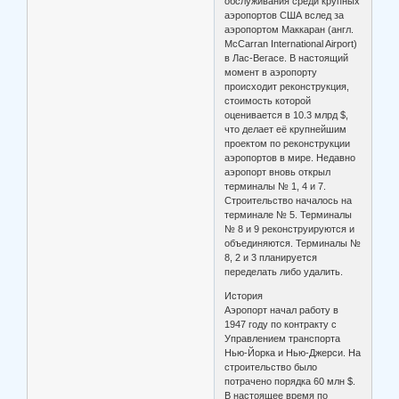
обслуживания среди крупных
аэропортов США вслед за
аэропортом Маккаран (англ.
McCarran International Airport)
в Лас-Вегасе. В настоящий
момент в аэропорту
происходит реконструкция,
стоимость которой
оценивается в 10.3 млрд $,
что делает её крупнейшим
проектом по реконструкции
аэропортов в мире. Недавно
аэропорт вновь открыл
терминалы № 1, 4 и 7.
Строительство началось на
терминале № 5. Терминалы
№ 8 и 9 реконструируются и
объединяются. Терминалы №
8, 2 и 3 планируется
переделать либо удалить.
История
Аэропорт начал работу в
1947 году по контракту с
Управлением транспорта
Нью-Йорка и Нью-Джерси. На
строительство было
потрачено порядка 60 млн $.
В настоящее время по