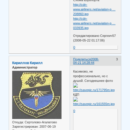
Схема аэропорта
http://cdn-
www.airliners.net/aviation-p …
208860.jpg
http://cdn-
www.airliners.net/aviation-p …
033935.jpg
Отредактировано Сергеич57
(2008-05-22 01:17:06)
0
Поделиться
2008-
3
Кириллов Кирилл
04-21 14:28:44
Администратор
Касимово, не
профессионально, но с
душой. Сегоднешнее фото
КДП
0
Откуда:
Сертолово-Агалатово
Зарегистрирован
: 2007-06-19