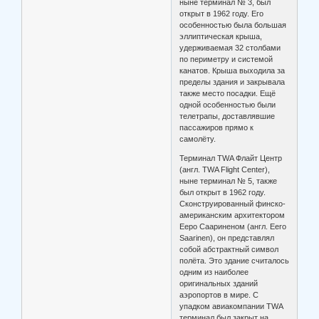
ныне терминал № 3, был
открыт в 1962 году. Его
особенностью была большая
эллиптическая крыша,
удерживаемая 32 столбами
по периметру и системой
канатов. Крыша выходила за
пределы здания и закрывала
также место посадки. Ещё
одной особенностью были
телетрапы, доставлявшие
пассажиров прямо к
самолёту.
Терминал TWA Флайт Центр
(англ. TWA Flight Center),
ныне терминал № 5, также
был открыт в 1962 году.
Сконструированный финско-
американским архитектором
Ееро Саариненом (англ. Eero
Saarinen), он представлял
собой абстрактный символ
полёта. Это здание считалось
одним из наиболее
оригинальных зданий
аэропортов в мире. С
упадком авиакомпании TWA
терминал был закрыт на