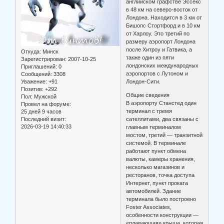
английском графстве Эссекс
в 48 км на северо-восток от
Лондона. Находится в 3 км от
Бишопс Стортфорд и в 10 км
от Харлоу. Это третий по
размеру аэропорт Лондона
после Хитроу и Гатвика, а
Откуда:
Минск
также один из пяти
Зарегистрирован
: 2007-10-25
лондонских международных
Приглашений:
0
аэропортов с Лутоном и
Сообщений:
3308
Уважение:
+91
Лондон-Сити.
Позитив:
+292
Общие сведения
Пол:
Мужской
В аэропорту Станстед один
Провел на форуме:
терминал с тремя
25 дней 9 часов
Последний визит:
сателлитами, два связаны с
2026-03-19 14:40:33
главным терминалом
мостом, третий — транзитной
системой. В терминале
работают пункт обмена
валюты, камеры хранения,
несколько магазинов и
ресторанов, точка доступа
Интернет, пункт проката
автомобилей. Здание
терминала было построено
Foster Associates,
особенности конструкции —
«плавающая» крыша, которая