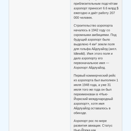
приблизительным подсчётам
аэропорт приносит 6.6 млрд $
ежегодно и даёт работу 207
000 человек.
Строительство аэропорта
началось в 1942 году со
скромными амбициями. Под
будущий аэропорт было
выделено 4 км² земли поля
для гольфа Айдлуайлд (англ.
Idlewild). Имя этого поля и
дало аэропорту его
первоначальное имя —
Аэропорт Айдлуайлд.
Первый коммерческий рейс
из аэропорта был выполнен 1
июля 1948 года, а уже 31
июля того же года он был
переименован в «Нью-
Йоркский международный
аэропорт», хотя имя
Айдлуайлд оставалось в
обиходе.
Аэропорт рос по мере
развития авиации. Статус
Нью-Йорка как