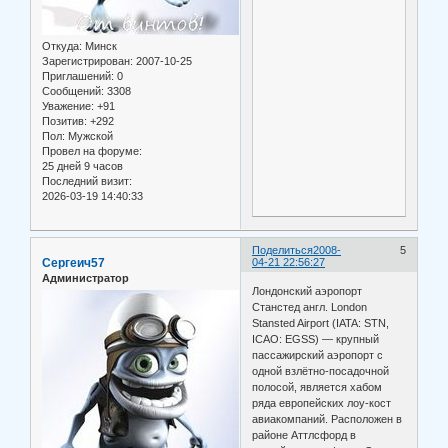
Откуда:
Минск
Зарегистрирован
: 2007-10-25
Приглашений:
0
Сообщений:
3308
Уважение:
+91
Позитив:
+292
Пол:
Мужской
Провел на форуме:
25 дней 9 часов
Последний визит:
2026-03-19 14:40:33
Поделиться
2008-
5
Сергеич57
04-21 22:56:27
Администратор
Лондонский аэропорт
Станстед англ. London
Stansted Airport (IATA: STN,
ICAO: EGSS) — крупный
пассажирский аэропорт с
одной взлётно-посадочной
полосой, является хабом
ряда европейских лоу-кост
авиакомпаний. Расположен в
районе Аттлсфорд в