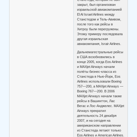
закрыт, был организован
израильской авиакомпанией
El Al Israel Airlines между
Станстедом и Тель-Авивом,
после того как рейсы в
Хитроу были перегружены.
Этому примеру последовала
другая израильская
авиакомпания, Israir Airlines.
Дальнемагестральные рейсы
в США возобновились в
конце 2005, когда Eos Airlines
и MAXjet Airways начали
полёты бизнес-класса из
Станстеда в Нью-Йорк, Eos
Airlines использовали Boeing
757—200, а MAXjet Airways —
Boeing 767—200. В 2006
MAXjet Airways начали также
рейсы в Вашингтон, Лас
Вегас и Лос-Анджелес. MAXjet
Airways прекратил
деятельность 24 декабря
2007, и на сегодня на
американском направлении
из Станстеда летают только
Eos Airlines и American Airlines.