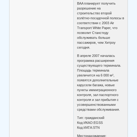
BAA планирует получить
разрешение на
строительство второй
взлётно-посадочной полосы в
соответствии с 2003 Air
Transport White Paper, что
позволит Станстеду
обслуживать больше
пассажиров, чем Хитроу
сегодня.
В апреле 2007 началась
программа расширения
существующего терминала.
Площадь терминала
увеличится на 6 000 м²,
появятся дополнительные
карусели багажа, новые
пункты иммиграционного
контроля, зал паспортного
контроля и зал прибытия с
усовершенствованными
средствами обслуживания.
Тип: гражданский
Код ИКАО:EGSS
Код ИАТА:STN
Местонахождение: