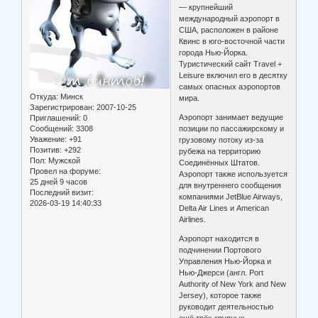
— крупнейший
международный аэропорт в
США, расположен в районе
Квинс в юго-восточной части
города Нью-Йорка.
Туристический сайт Travel +
Leisure включил его в десятку
самых опасных аэропортов
Откуда:
Минск
мира.
Зарегистрирован
: 2007-10-25
Аэропорт занимает ведущие
Приглашений:
0
Сообщений:
3308
позиции по пассажирскому и
Уважение:
+91
грузовому потоку из-за
Позитив:
+292
рубежа на территорию
Пол:
Мужской
Соединённых Штатов.
Провел на форуме:
Аэропорт также используется
25 дней 9 часов
для внутреннего сообщения
Последний визит:
компаниями JetBlue Airways,
2026-03-19 14:40:33
Delta Air Lines и American
Airlines.
Аэропорт находится в
подчинении Портового
Управления Нью-Йорка и
Нью-Джерси (англ. Port
Authority of New York and New
Jersey), которое также
руководит деятельностью