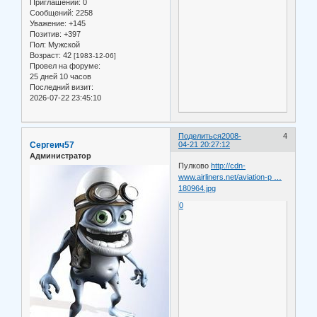
Приглашений:
0
Сообщений:
2258
Уважение:
+145
Позитив:
+397
Пол:
Мужской
Возраст:
42
[1983-12-06]
Провел на форуме:
25 дней 10 часов
Последний визит:
2026-07-22 23:45:10
Поделиться
2008-
4
Сергеич57
04-21 20:27:12
Администратор
Пулково
http://cdn-
www.airliners.net/aviation-p …
180964.jpg
0