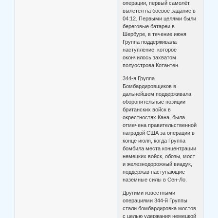
операции, первый самолёт
вылетел на боевое задание в
04:12. Первыми целями были
береговые батареи в
Шербуре, в течение июня
Группа поддерживала
наступление, которое
окончилось захватом
полуострова Котантен.
344-я Группа
Бомбардировщиков в
дальнейшем поддерживала
оборонительные позиции
британских войск в
окрестностях Кана, была
отмечена правительственной
наградой США за операции в
конце июля, когда Группа
бомбила места концентрации
немецких войск, обозы, мост
и железнодорожный виадук,
поддержав наступающие
наземные силы в Сен-Ло.
Другими известными
операциями 344-й Группы
стали бомбардировка мостов
с целью удержания немецкой