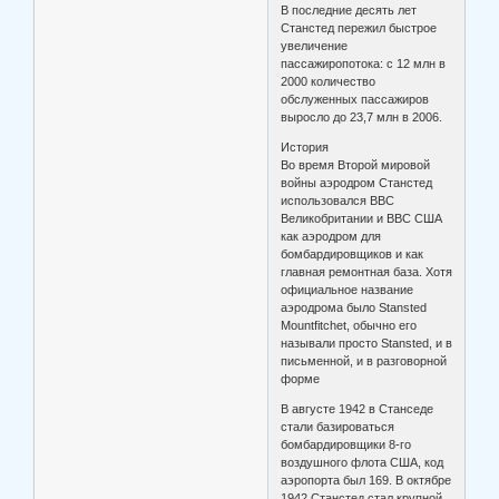
В последние десять лет
Станстед пережил быстрое
увеличение
пассажиропотока: с 12 млн в
2000 количество
обслуженных пассажиров
выросло до 23,7 млн в 2006.
История
Во время Второй мировой
войны аэродром Станстед
использовался ВВС
Великобритании и ВВС США
как аэродром для
бомбардировщиков и как
главная ремонтная база. Хотя
официальное название
аэродрома было Stansted
Mountfitchet, обычно его
называли просто Stansted, и в
письменной, и в разговорной
форме
В августе 1942 в Станседе
стали базироваться
бомбардировщики 8-го
воздушного флота США, код
аэропорта был 169. В октябре
1942 Станстед стал крупной