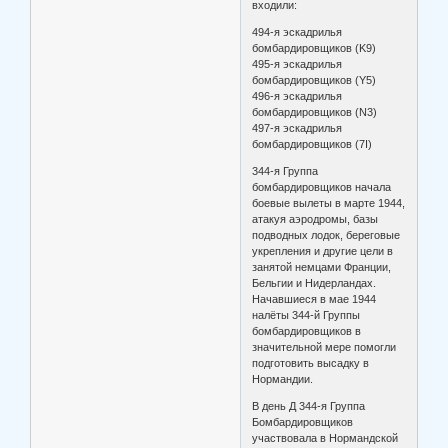
входили:
494-я эскадрилья
бомбардировщиков (K9)
495-я эскадрилья
бомбардировщиков (Y5)
496-я эскадрилья
бомбардировщиков (N3)
497-я эскадрилья
бомбардировщиков (7I)
344-я Группа
бомбардировщиков начала
боевые вылеты в марте 1944,
атакуя аэродромы, базы
подводных лодок, береговые
укрепления и другие цели в
занятой немцами Франции,
Бельгии и Нидерландах.
Начавшиеся в мае 1944
налёты 344-й Группы
бомбардировщиков в
значительной мере помогли
подготовить высадку в
Нормандии.
В день Д 344-я Группа
Бомбардировщиков
участвовала в Нормандской