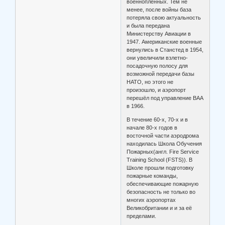
военнопленных. Тем не
менее, после войны база
потеряла свою актуальность
и была передана
Министерству Авиации в
1947. Американские военные
вернулись в Станстед в 1954,
они увеличили взлетно-
посадочную полосу для
возможной передачи базы
НАТО, но этого не
произошло, и аэропорт
перешёл под управление BAA
в 1966.
В течение 60-х, 70-х и в
начале 80-х годов в
восточной части аэродрома
находилась Школа Обучения
Пожарных(англ. Fire Service
Training School (FSTS)). В
Школе прошли подготовку
пожарные команды,
обеспечивающие пожарную
безопасность не только во
многих аэропортах
Великобритании и и за её
пределами.