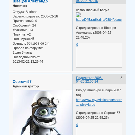
Швецов Александр
04-22 21:45:16
Новичок
незабываемый Кабул
Откуда:
Выборг
Зарегистрирован
: 2008-02-16
Приглашений:
0
Сообщений:
24
Отредактировано Швецов
Уважение:
+3
Александр (2008-04-22
Позитив:
+2
21:48:20)
Пол:
Мужской
Возраст:
68
[1958-06-24]
0
Провел на форуме:
2 дня 3 часа
Последний визит:
2013-02-21 13:26:44
Поделиться
2008-
8
Сергеич57
04-25 22:56:14
Администратор
Рио де Жанейро январь 2007
год
http://www.myaviation.net/search/photo
… size=large
Отредактировано Сергеич57
(2008-04-25 22:58:23)
0