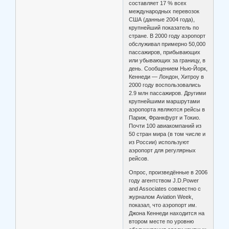
составляет 17 % всех
международных перевозок
США (данные 2004 года),
крупнейший показатель по
стране. В 2000 году аэропорт
обслуживал примерно 50,000
пассажиров, прибывающих
или убывающих за границу, в
день. Сообщением Нью-Йорк,
Кеннеди — Лондон, Хитроу в
2000 году воспользовались
2.9 млн пассажиров. Другими
крупнейшими маршрутами
аэропорта являются рейсы в
Париж, Франкфурт и Токио.
Почти 100 авиакомпаний из
50 стран мира (в том числе и
из России) используют
аэропорт для регулярных
рейсов.
Опрос, произведённые в 2006
году агентством J.D.Power
and Associates совместно с
журналом Aviation Week,
показал, что аэропорт им.
Джона Кеннеди находится на
втором месте по уровню