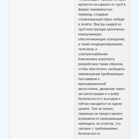
крепится на каркасе из труб в
форме перевёрнутых
пирамид, создавая
стилизованный образ лебедя
в полёте. Внутри каждой из
труб конструкции проложены
коммуникации,
обеспечивающие освещение,
а также кондиционирование,
телесвязь и
электроснабжение.
Компановка аэропорта
разработана таким образом,
чтобы обеспечить свободное
перемещение прибывающих
пассажиров к
кратковременной
автостоянке, движение через
зал регистрации и службу
безопасности с выходом к
гейтам находится на одном
уровне. Тем не менее,
терминал не предоставляет
возможности провожающим
наблюдать за отлётом, это
связано с требованиями
безопасности.