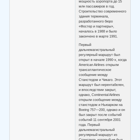
мощность аэропорта до 15
млн пассажиров в год.
Строительство современного
здания терминала,
разработанного бюро
«Фостер и партнеры»,
началось в 1988 и было
закончено в марте 1991.
Первый
дальнемагистральный
регулярный маршрут был
открыт в начале 1990-х, когда
American Airlines открыли
трансатлантическое
сообщение между
Станстедом и Чикаго. Этот
маршрут был нерентабелен,
и впоследствии закрыт,
однако, Continental Airlines
открыли сообщение между
станстедом и Ньюарком на
Boeing 757—200, однако и он
был закрыт после событий
событий 11 сентября 2001
года. Первый
дальнемагистральный
регулярный маршрут из
Станстеда, который не был