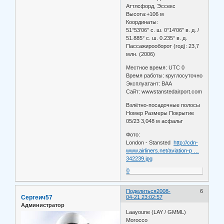
Аттлсфорд, Эссекс
Высота:+106 м
Координаты:
51°53′06″ с. ш. 0°14′06″ в. д. /
51.885° с. ш. 0.235° в. д.
Пассажирооборот (год): 23,7
млн. (2006)
Местное время: UTC 0
Время работы: круглосуточно
Эксплуатант: BAA
Сайт: wwwstanstedairport.com
Взлётно-посадочные полосы
Номер Размеры Покрытие
05/23 3,048 м асфальт
Фото:
London - Stansted
http://cdn-
www.airliners.net/aviation-p …
342239.jpg
0
Поделиться
2008-
6
Сергеич57
04-21 23:02:57
Администратор
Laayoune (LAY / GMML)
Morocco