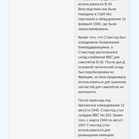
использоваться B-26.
Впоследствии они были
переданы в США без
персонала и оборудования 15
февраля 1946, где были
законсервированы.
Кроме того, что Станстед был
аэродромом базирования
бомбардировщиков, в
Станстеде располагался
склад снабжения ВВС для
самолётов B-26. После дня Д
основной тактический склад
был перебазирован во
Францию, но база продолжала
использоваться для хранения
запчастей для самолётов на
континенте.
После перехода под
британское командование 12
августа 1945, Станстед стал
складом ВВС No.263. Кроме
того, с марта 1946 по август
1947 Станстед стал
использоваться для
размещения немецких