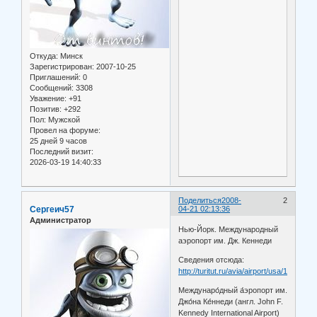
Откуда:
Минск
Зарегистрирован
: 2007-10-25
Приглашений:
0
Сообщений:
3308
Уважение:
+91
Позитив:
+292
Пол:
Мужской
Провел на форуме:
25 дней 9 часов
Последний визит:
2026-03-19 14:40:33
Поделиться
2008-
2
Сергеич57
04-21 02:13:36
Администратор
Нью-Йорк. Международный
аэропорт им. Дж. Кеннеди
Сведения отсюда:
http://turitut.ru/avia/airport/usa/1604/
Междунаро́дный а́эропорт им.
Джо́на Ке́ннеди (англ. John F.
Kennedy International Airport)