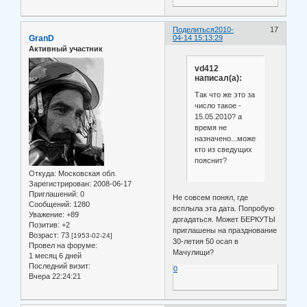
Поделиться
2010-
17
GranD
04-14 15:13:29
Активный участник
vd412
написал(а):
Так что же это за
число такое -
15.05.2010? а
время не
назначено...может
кто из сведущих
пояснит?
Откуда:
Московская обл.
Зарегистрирован
: 2008-06-17
Приглашений:
0
Не совсем понял, где
Сообщений:
1280
всплыла эта дата. Попробую
Уважение:
+89
догадаться. Может БЕРКУТЫ
Позитив:
+2
приглашены на празднование
Возраст:
73
[1953-02-24]
30-летия 50 осап в
Провел на форуме:
Мачулищи?
1 месяц 6 дней
Последний визит:
0
Вчера 22:24:21