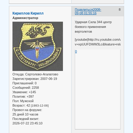
Поделиться
2008-
8
Кириллов Кирилл
09-08 01:55:16
Администратор
Ударная Сила 344 центр
боевого применения
вертолетов
[youtube]http://ru.youtube.com/watch?
v=xpUUFDWW3Lc&feature=related[/you
0
Откуда:
Сертолово-Агалатово
Зарегистрирован
: 2007-06-19
Приглашений:
0
Сообщений:
2258
Уважение:
+145
Позитив:
+397
Пол:
Мужской
Возраст:
42
[1983-12-06]
Провел на форуме:
25 дней 10 часов
Последний визит:
2026-07-22 23:45:10