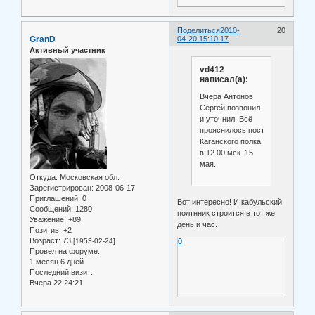
Поделиться
2010-
20
GranD
04-20 15:10:17
Активный участник
vd412
написал(а):
Вчера Антонов
Сергей позвонил
и уточнил. Всё
прояснилось:построение
Каганского полка
в 12.00 мск. 15
мая.
Откуда:
Московская обл.
Зарегистрирован
: 2008-06-17
Приглашений:
0
Вот интересно! И кабульский
Сообщений:
1280
полтнник строится в тот же
Уважение:
+89
день и час.
Позитив:
+2
Возраст:
73
[1953-02-24]
0
Провел на форуме:
1 месяц 6 дней
Последний визит:
Вчера 22:24:21