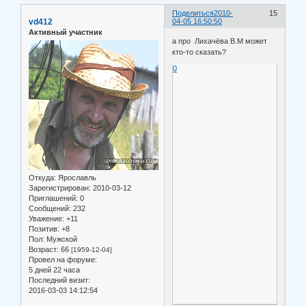
Поделиться
2010-
15
vd412
04-05 16:50:50
Активный участник
а про Лихачёва В.М может
кто-то сказать?
0
Откуда:
Ярославль
Зарегистрирован
: 2010-03-12
Приглашений:
0
Сообщений:
232
Уважение:
+11
Позитив:
+8
Пол:
Мужской
Возраст:
66
[1959-12-04]
Провел на форуме:
5 дней 22 часа
Последний визит:
2016-03-03 14:12:54