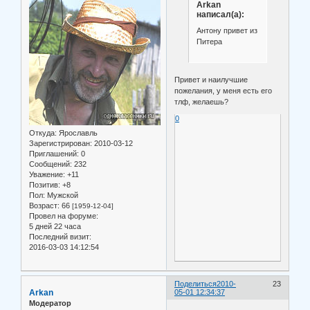
Arkan
написал(а):
Антону привет из
Питера
Привет и наилучшие
пожелания, у меня есть его
тлф, желаешь?
0
Откуда:
Ярославль
Зарегистрирован
: 2010-03-12
Приглашений:
0
Сообщений:
232
Уважение:
+11
Позитив:
+8
Пол:
Мужской
Возраст:
66
[1959-12-04]
Провел на форуме:
5 дней 22 часа
Последний визит:
2016-03-03 14:12:54
Поделиться
2010-
23
Arkan
05-01 12:34:37
Модератор