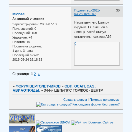
Поделиться
2011-
30
Michael
03-23 16:49:07
Активный участник
Наслышен, что Центру
Зарегистрирован
: 2007-07-13
кирдык! Ц.т. смещён в
Приглашений:
0
Липецк. Какой статус
Сообщений:
168
оставляют, полк или АБ?
Уважение:
+4
Позитив:
+0
0
Провел на форуме:
1 день 3 часа
Последний визит:
2015-05-24 16:18:33
Страница:
1
2
»
»
ФОРУМ ВЕРТОЛЕТЧИКОВ
»
ОВП, ОСАП, ОАЭ,
АВИАОТРЯДЫ.
»
344-й ЦБПиПЛС ТОРЖОК - ЦЕНТР
Создать форум
|
Помощь по форуму