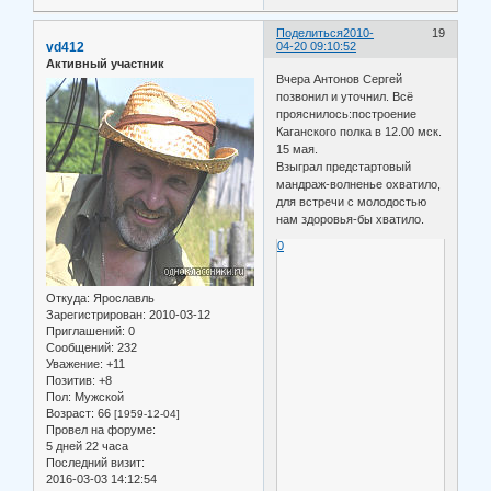
Поделиться
2010-
19
vd412
04-20 09:10:52
Активный участник
Вчера Антонов Сергей
позвонил и уточнил. Всё
прояснилось:построение
Каганского полка в 12.00 мск.
15 мая.
Взыграл предстартовый
мандраж-волненье охватило,
для встречи с молодостью
нам здоровья-бы хватило.
0
Откуда:
Ярославль
Зарегистрирован
: 2010-03-12
Приглашений:
0
Сообщений:
232
Уважение:
+11
Позитив:
+8
Пол:
Мужской
Возраст:
66
[1959-12-04]
Провел на форуме:
5 дней 22 часа
Последний визит:
2016-03-03 14:12:54