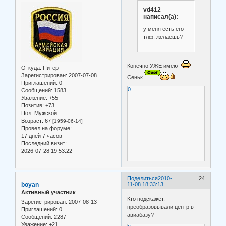
vd412
написал(а):
у меня есть его
тлф, желаешь?
Конечно УЖЕ имею
Откуда:
Питер
Зарегистрирован
: 2007-07-08
Сеньк
Приглашений:
0
0
Сообщений:
1583
Уважение:
+55
Позитив:
+73
Пол:
Мужской
Возраст:
67
[1959-06-14]
Провел на форуме:
17 дней 7 часов
Последний визит:
2026-07-28 19:53:22
Поделиться
2010-
24
boyan
11-08 18:33:13
Активный участник
Кто подскажет,
Зарегистрирован
: 2007-08-13
преобразовывали центр в
Приглашений:
0
авиабазу?
Сообщений:
2287
Уважение:
+21