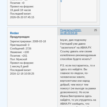
0
Позитив:
+0
Провел на форуме:
19 дней 18 часов
Последний визит:
2026-05-20 07:45:15
Поделиться
2010-
25
Redav
11-08 23:53:16
Предупрежден
boyan, даю подсказку
Зарегистрирован
: 2008-03-18
Гнетецкий уже давно
Приглашений:
0
"засветился" на АВИА.РУ.
Сообщений:
2726
Ссылку давать или своим
Уважение:
+100
излюбленно-рекомендуемым
Позитив:
+201
способом будете искать?
Пол:
Мужской
Провел на форуме:
P.S. если постараетесь, то и
1 месяц 8 дней
здесь его найдёте. Вы
Последний визит:
главное по-людски, по-
2016-12-18 10:00:25
человечески зовите,
вертолетчики они народ
добрый, чем могут тем
помогут (не выходя за рамки
дозволенного). Но если
Ивана Викторовича здесь
найдёте, то уж утрудитесь на
АВИА.РУ сообщить, что