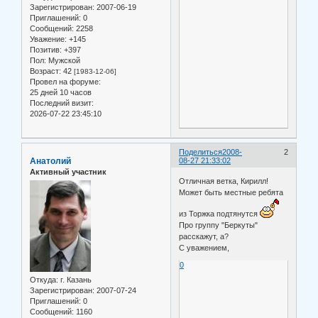
Зарегистрирован
: 2007-06-19
Приглашений:
0
Сообщений:
2258
Уважение:
+145
Позитив:
+397
Пол:
Мужской
Возраст:
42
[1983-12-06]
Провел на форуме:
25 дней 10 часов
Последний визит:
2026-07-22 23:45:10
Поделиться
2008-
2
Анатолий
08-27 21:33:02
Активный участник
Отличная ветка, Кирилл!
Может быть местные ребята
из Торжка подтянутся
Про группу "Беркуты"
расскажут, а?
С уважением,
0
Откуда:
г. Казань
Зарегистрирован
: 2007-07-24
Приглашений:
0
Сообщений:
1160