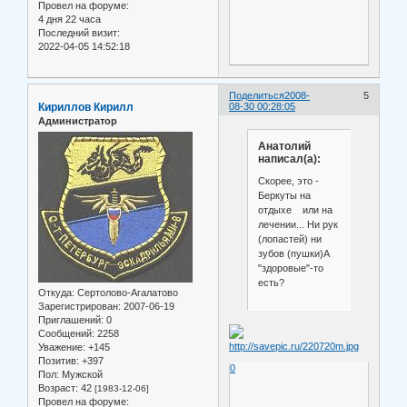
Провел на форуме:
4 дня 22 часа
Последний визит:
2022-04-05 14:52:18
Поделиться
2008-
5
Кириллов Кирилл
08-30 00:28:05
Администратор
Анатолий
написал(а):
Скорее, это -
Беркуты на
отдыхе или на
лечении... Ни рук
(лопастей) ни
зубов (пушки)А
"здоровые"-то
есть?
Откуда:
Сертолово-Агалатово
Зарегистрирован
: 2007-06-19
Приглашений:
0
Сообщений:
2258
Уважение:
+145
Позитив:
+397
0
Пол:
Мужской
Возраст:
42
[1983-12-06]
Провел на форуме: