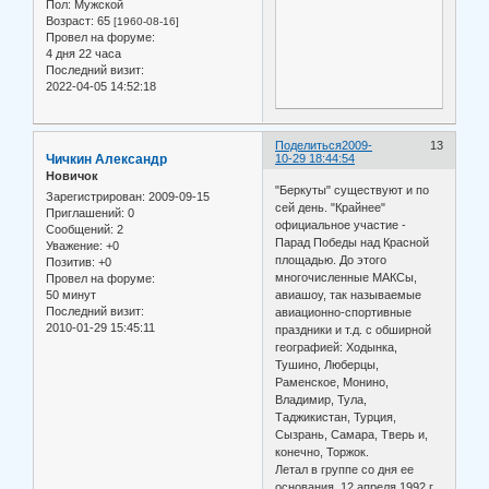
Пол:
Мужской
Возраст:
65
[1960-08-16]
Провел на форуме:
4 дня 22 часа
Последний визит:
2022-04-05 14:52:18
Поделиться
2009-
13
Чичкин Александр
10-29 18:44:54
Новичок
"Беркуты" существуют и по
Зарегистрирован
: 2009-09-15
сей день. "Крайнее"
Приглашений:
0
официальное участие -
Сообщений:
2
Парад Победы над Красной
Уважение:
+0
площадью. До этого
Позитив:
+0
многочисленные МАКСы,
Провел на форуме:
50 минут
авиашоу, так называемые
Последний визит:
авиационно-спортивные
2010-01-29 15:45:11
праздники и т.д. с обширной
географией: Ходынка,
Тушино, Люберцы,
Раменское, Монино,
Владимир, Тула,
Таджикистан, Турция,
Сызрань, Самара, Тверь и,
конечно, Торжок.
Летал в группе со дня ее
основания, 12 апреля 1992 г.,