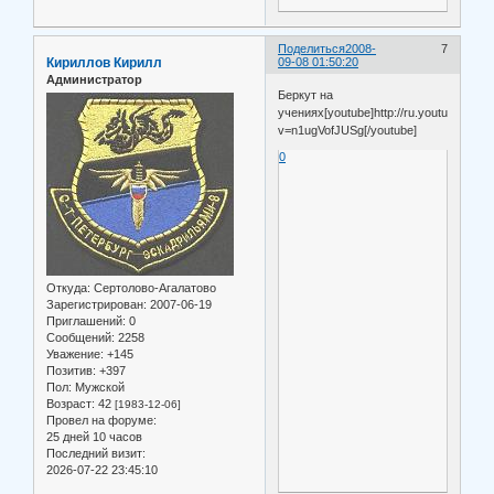
Поделиться
2008-
7
Кириллов Кирилл
09-08 01:50:20
Администратор
Беркут на
учениях[youtube]http://ru.youtube.com
v=n1ugVofJUSg[/youtube]
0
Откуда:
Сертолово-Агалатово
Зарегистрирован
: 2007-06-19
Приглашений:
0
Сообщений:
2258
Уважение:
+145
Позитив:
+397
Пол:
Мужской
Возраст:
42
[1983-12-06]
Провел на форуме:
25 дней 10 часов
Последний визит:
2026-07-22 23:45:10