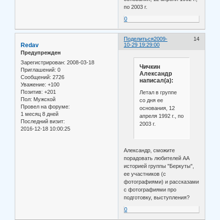
по 2003 г.
0
Поделиться
2009-
14
Redav
10-29 19:29:00
Предупрежден
Зарегистрирован
: 2008-03-18
Чичкин
Приглашений:
0
Александр
Сообщений:
2726
написал(а):
Уважение:
+100
Позитив:
+201
Летал в группе
Пол:
Мужской
со дня ее
Провел на форуме:
основания, 12
1 месяц 8 дней
апреля 1992 г., по
Последний визит:
2003 г.
2016-12-18 10:00:25
Александр, сможите
порадовать любителей АА
историей группы "Беркуты",
ее участников (с
фотографиями) и рассказами
с фотографиями про
подготовку, выступления?
0