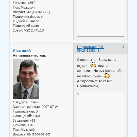
Позитив:
+397
Пол:
Мужской
Возраст:
42
[1983-12-06]
Провел на форуме:
25 дней 10 часов
Последний визит:
2026-07-22 23:45:10
Поделиться
2008-
4
Анатолий
08-28 13:53:49
Активный участник
Скорее, это - Беркуты на
отдыхе
или на
лечении... Ни рук (лопастей)
ни зубов (пушки)
А "здоровые"-то есть?
С уважением,
0
Откуда:
г. Казань
Зарегистрирован
: 2007-07-24
Приглашений:
0
Сообщений:
1160
Уважение:
+38
Позитив:
+76
Пол:
Мужской
Возраст:
65
[1960-08-16]