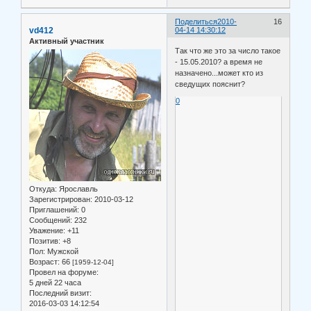
Поделиться
2010-
16
vd412
04-14 14:30:12
Активный участник
Так что же это за число такое
- 15.05.2010? а время не
назначено...может кто из
сведущих пояснит?
0
Откуда:
Ярославль
Зарегистрирован
: 2010-03-12
Приглашений:
0
Сообщений:
232
Уважение:
+11
Позитив:
+8
Пол:
Мужской
Возраст:
66
[1959-12-04]
Провел на форуме:
5 дней 22 часа
Последний визит:
2016-03-03 14:12:54