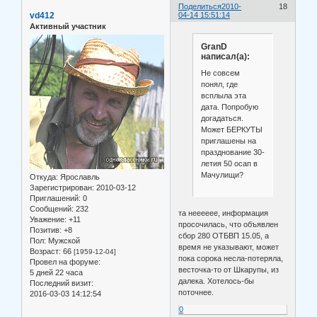
Поделиться
2010-
18
vd412
04-14 15:51:14
Активный участник
GranD
написал(а):
Не совсем
понял, где
всплыла эта
дата. Попробую
догадаться.
Может БЕРКУТЫ
приглашены на
празднование 30-
летия 50 осап в
Мачулищи?
Откуда:
Ярославль
Зарегистрирован
: 2010-03-12
Приглашений:
0
Сообщений:
232
та нееееее, информация
Уважение:
+11
просочилась, что объявлен
Позитив:
+8
сбор 280 ОТБВП 15.05, а
Пол:
Мужской
время не указывают, может
Возраст:
66
[1959-12-04]
пока сорока несла-потеряла,
Провел на форуме:
весточка-то от Шкарупы, из
5 дней 22 часа
далека. Хотелось-бы
Последний визит:
поточнее.
2016-03-03 14:12:54
0