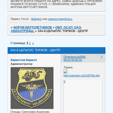
МОЖЕТЕ ВОЙТИ ПИШИТЕ НА АДРЕС, kirill83s-pb@mail.ru ПРОБЛЕМУ
РЕШИМ В ТЕЧЕНИЕ СУТОК. С УВАЖЕНИЕМ, АДМИНИСТРАЦИЯ
ФОРУМА ВЕРТОЛЕТЧИКОВ.
Привет, Гость!
Войдите
или
зарегистрируйтесь
.
»
ФОРУМ ВЕРТОЛЕТЧИКОВ
»
ОВП, ОСАП, ОАЭ,
АВИАОТРЯДЫ.
»
344-й ЦБПиПЛС ТОРЖОК - ЦЕНТР
Страница:
1
2
»
344-й ЦБПиПЛС ТОРЖОК - ЦЕНТР
Поделиться
2008-
1
Кириллов Кирилл
08-04 00:26:32
Администратор
Торжок
0
Откуда:
Сертолово-Агалатово