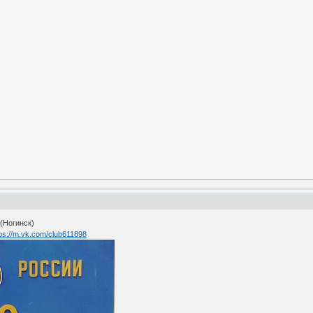
(Ногинск)
tps://m.vk.com/club611898