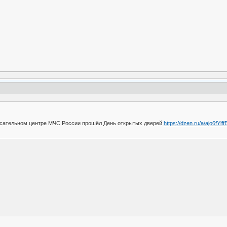
асательном центре МЧС России прошёл День открытых дверей
https://dzen.ru/a/ajo6fYl