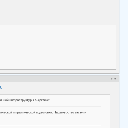
152
qU
льной инфраструктуры в Арктике:
ческой и практической подготовки. На дежурство заступит