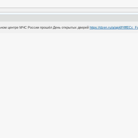
ьном центре МЧС России прошёл День открытых дверей
https://dzen.ru/a/ajo6fYlffECc_F