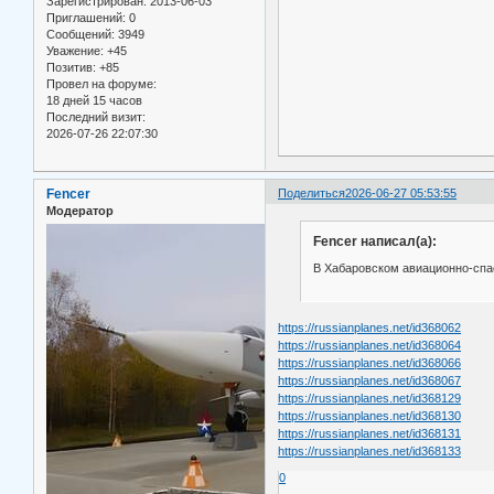
Зарегистрирован
: 2013-06-03
Приглашений:
0
Сообщений:
3949
Уважение:
+45
Позитив:
+85
Провел на форуме:
18 дней 15 часов
Последний визит:
2026-07-26 22:07:30
Fencer
Поделиться
2026-06-27 05:53:55
Модератор
Fencer написал(а):
В Хабаровском авиационно-сп
https://russianplanes.net/id368062
https://russianplanes.net/id368064
https://russianplanes.net/id368066
https://russianplanes.net/id368067
https://russianplanes.net/id368129
https://russianplanes.net/id368130
https://russianplanes.net/id368131
https://russianplanes.net/id368133
0