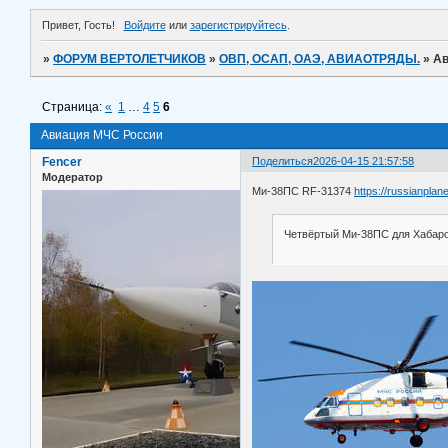
Привет, Гость!
Войдите
или
зарегистрируйтесь
.
»
ФОРУМ ВЕРТОЛЕТЧИКОВ
»
ОВП, ОСАП, ОАЭ, АВИАОТРЯДЫ.
»
Ав
Страница:
«
1
…
4
5
6
Авиация МЧС России
Fencer
Поделиться
2026-04-15 21:57:58
Модератор
Ми-38ПС RF-31374
https://russianplan
Четвёртый Ми-38ПС для Хабаро