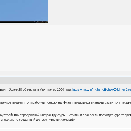
роит более 20 объектов в Арктике до 2050 года
https://max.ru/mchs_official/AZ4dmqcJa
ренков подвел итоги рабочей поездки на Ямал и поделился планами развития спасате
устройство аэродромной инфраструктуры. Летчики и спасатели проходят курс теорети
 специально созданный для арктических условий».