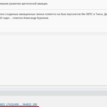
имание развитию арктической авиации.
пно созданные авиационные звенья появятся на базе вертолетов Ми-38ПС в Тикси, Ди
50 года», - отметил Александр Куренков.
564822_174111458 … 564822_295