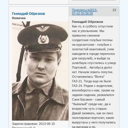
Поделиться
2013-
23
Геннадий Обрезков
07-02 03:39:26
Новичок
Геннадий Обрезков
Как-то, в субботу отпустили
нас в увольнение. Мы
привычно сменили
солдатские голубые погоны
на курсантские - голубые с
золотистой окантовкой, (чем
наводили в городе переполох
для патрулей), и выйдя за
шлагбаум спустились к улице
Портовой... Автобуса долго
нет. Начали ловить попутки.
Остановилась "Волга"
ГАЗ-21. Тогда еще не было
ГАЗ-24. Рядом с водителем,
вполоборота к нам, троим на
заднем сидении, развалился
Саня Басакин - самый
"бывалый" среди нас, да и
возрастом чуть старше.
Давай заливать, как он лихо
пилотировал вертолет, какие
выкрутасы у него получались
Зарегистрирован
: 2013-06-15
на висении и пр.