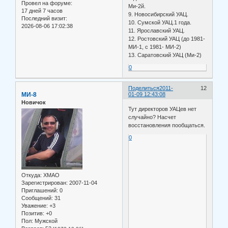
Провел на форуме:
Ми-2й.
17 дней 7 часов
9. Новосибирский УАЦ.
Последний визит:
10. Сумской УАЦ.1 года.
2026-08-06 17:02:38
11. Ярославский УАЦ.
12. Ростовский УАЦ (до 1981-
МИ-1, с 1981- МИ-2)
13. Саратовский УАЦ (Ми-2)
0
Поделиться
2011-
12
МИ-8
01-09 12:43:08
Новичок
Тут директоров УАЦев нет
случайно? Насчет
восстановления пообщаться.
0
Откуда:
ХМАО
Зарегистрирован
: 2007-11-04
Приглашений:
0
Сообщений:
31
Уважение:
+3
Позитив:
+0
Пол:
Мужской