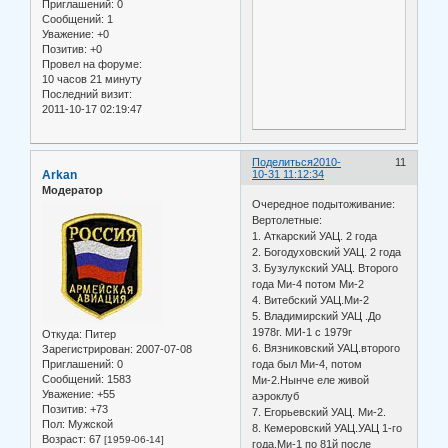
Приглашений:
0
Сообщений:
1
Уважение:
+0
Позитив:
+0
Провел на форуме:
10 часов 21 минуту
Последний визит:
2011-10-17 02:19:47
Поделиться
2010-
11
Arkan
10-31 11:12:34
Модератор
Очередное подытоживание:
Вертолетные:
1. Аткарский УАЦ. 2 года
2. Богодуховский УАЦ. 2 года
3. Бузулукский УАЦ. Второго
года Ми-4 потом Ми-2
4. Витебский УАЦ.Ми-2
5. Владимирский УАЦ .До
1978г. МИ-1 с 1979г
Откуда:
Питер
6. Вязниковский УАЦ.второго
Зарегистрирован
: 2007-07-08
Приглашений:
0
года был Ми-4, потом
Сообщений:
1583
Ми-2.Нынче еле живой
Уважение:
+55
аэроклуб
Позитив:
+73
7. Егорьевский УАЦ. Ми-2.
Пол:
Мужской
8. Кемеровский УАЦ.УАЦ 1-го
Возраст:
67
[1959-06-14]
года.Ми-1 по 81й после