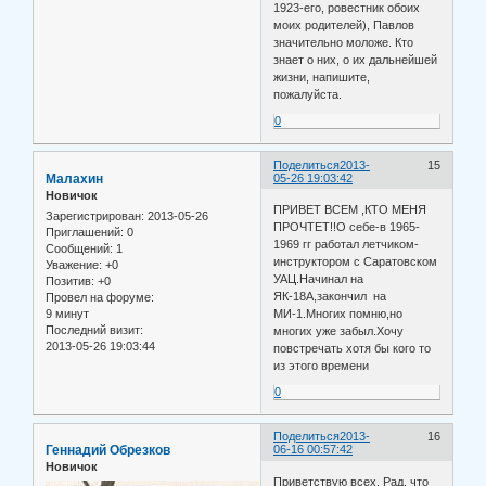
1923-его, ровестник обоих
моих родителей), Павлов
значительно моложе. Кто
знает о них, о их дальнейшей
жизни, напишите,
пожалуйста.
0
Поделиться
2013-
15
Малахин
05-26 19:03:42
Новичок
ПРИВЕТ ВСЕМ ,КТО МЕНЯ
Зарегистрирован
: 2013-05-26
ПРОЧТЕТ!!О себе-в 1965-
Приглашений:
0
1969 гг работал летчиком-
Сообщений:
1
инструктором с Саратовском
Уважение:
+0
УАЦ.Начинал на
Позитив:
+0
ЯК-18А,закончил на
Провел на форуме:
9 минут
МИ-1.Многих помню,но
Последний визит:
многих уже забыл.Хочу
2013-05-26 19:03:44
повстречать хотя бы кого то
из этого времени
0
Поделиться
2013-
16
Геннадий Обрезков
06-16 00:57:42
Новичок
Приветствую всех. Рад, что