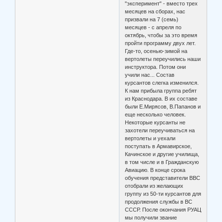
"эксперимент" - вместо трех
месяцев на сборах, нас
призвали на 7 (семь)
месяцев - с апреля по
октябрь, чтобы за это время
пройти программу двух лет.
Где-то, осенью-зимой на
вертолеты переучились наши
инструктора. Потом они
учили нас... Состав
курсантов слегка изменился.
К нам прибыла группа ребят
из Краснодара. В их составе
были Е.Мирясов, В.Папанов и
еще несколько человек.
Некоторые курсанты не
захотели переучиваться на
вертолеты и уехали
поступать в Армавирское,
Качинское и другие училища,
в том числе и в Гражданскую
Авиацию. В конце срока
обучения представители ВВС
отобрали из желающих
группу из 50-ти курсантов для
продолжения службы в ВС
СССР. После окончания РУАЦ
мы получили звание