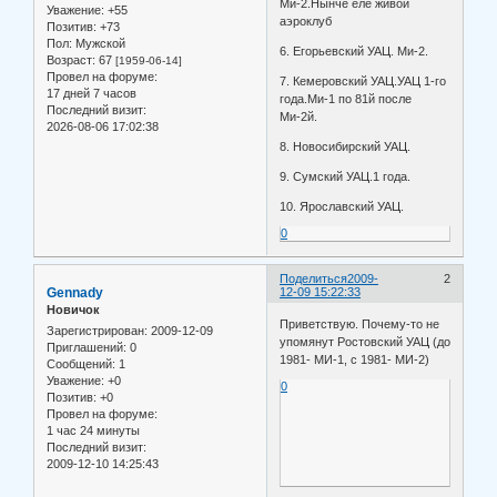
Ми-2.Нынче еле живой
Уважение:
+55
аэроклуб
Позитив:
+73
Пол:
Мужской
6. Егорьевский УАЦ. Ми-2.
Возраст:
67
[1959-06-14]
Провел на форуме:
7. Кемеровский УАЦ.УАЦ 1-го
17 дней 7 часов
года.Ми-1 по 81й после
Последний визит:
Ми-2й.
2026-08-06 17:02:38
8. Новосибирский УАЦ.
9. Сумский УАЦ.1 года.
10. Ярославский УАЦ.
0
Поделиться
2009-
2
Gennady
12-09 15:22:33
Новичок
Приветствую. Почему-то не
Зарегистрирован
: 2009-12-09
упомянут Ростовский УАЦ (до
Приглашений:
0
1981- МИ-1, с 1981- МИ-2)
Сообщений:
1
Уважение:
+0
0
Позитив:
+0
Провел на форуме:
1 час 24 минуты
Последний визит:
2009-12-10 14:25:43