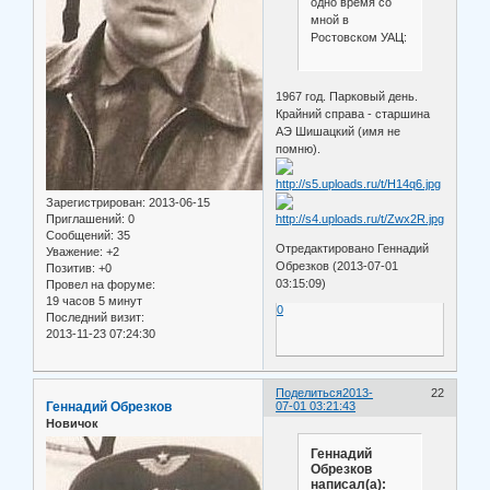
одно время со
мной в
Ростовском УАЦ:
1967 год. Парковый день.
Крайний справа - старшина
АЭ Шишацкий (имя не
помню).
Зарегистрирован
: 2013-06-15
Приглашений:
0
Сообщений:
35
Отредактировано Геннадий
Уважение:
+2
Обрезков (2013-07-01
Позитив:
+0
03:15:09)
Провел на форуме:
19 часов 5 минут
0
Последний визит:
2013-11-23 07:24:30
Поделиться
2013-
22
Геннадий Обрезков
07-01 03:21:43
Новичок
Геннадий
Обрезков
написал(а):