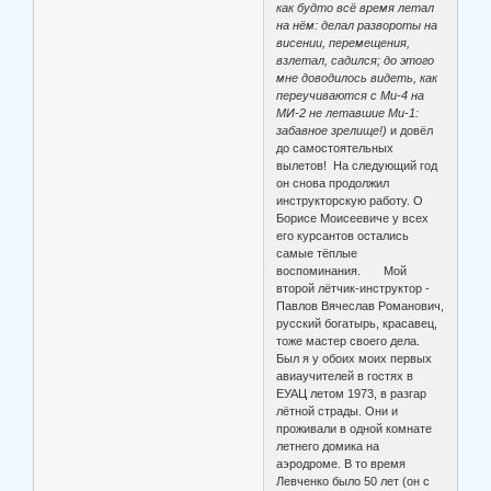
как будто всё время летал
на нём: делал развороты на
висении, перемещения,
взлетал, садился; до этого
мне доводилось видеть, как
переучиваются с Ми-4 на
МИ-2 не летавшие Ми-1:
забавное зрелище!)
и довёл
до самостоятельных
вылетов! На следующий год
он снова продолжил
инструкторскую работу. О
Борисе Моисеевиче у всех
его курсантов остались
самые тёплые
воспоминания. Мой
второй лётчик-инструктор -
Павлов Вячеслав Романович,
русский богатырь, красавец,
тоже мастер своего дела.
Был я у обоих моих первых
авиаучителей в гостях в
ЕУАЦ летом 1973, в разгар
лётной страды. Они и
проживали в одной комнате
летнего домика на
аэродроме. В то время
Левченко было 50 лет (он с