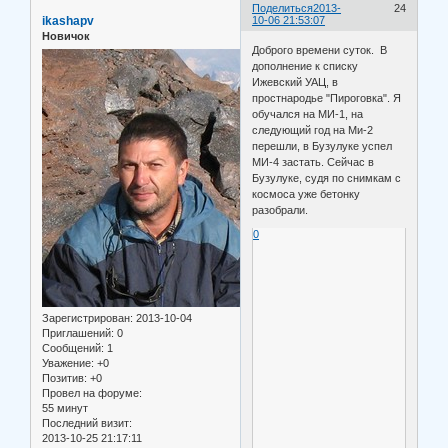
Поделиться
2013-
24
ikashapv
10-06 21:53:07
Новичок
Доброго времени суток. В
дополнение к списку
Ижевский УАЦ, в
простнародье "Пироговка". Я
обучался на МИ-1, на
следующий год на Ми-2
перешли, в Бузулуке успел
МИ-4 застать. Сейчас в
Бузулуке, судя по снимкам с
космоса уже бетонку
разобрали.
0
Зарегистрирован
: 2013-10-04
Приглашений:
0
Сообщений:
1
Уважение:
+0
Позитив:
+0
Провел на форуме:
55 минут
Последний визит:
2013-10-25 21:17:11