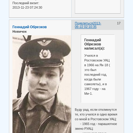
Последний визит:
2013-11-23 07:24:30
Поделиться
2013-
17
Геннадий Обрезков
06-22 02:10:35
Новичок
Геннадий
Обрезков
написал(а):
Учился в
Ростовском УАЦ
в 1966 на Як-18 (
это был
последний год,
когда были
самолеты), и в
1967 году - на
Ми-1.
Буду рад, если откликнутся
те, кто учился в одно время
со мной в Ростовском УАЦ:
- 1965 год - парашютное
звено РУАЦ: