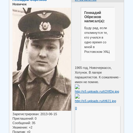
Новичок
Геннадий
Обрезков
написал(а):
Буду рад, если
откликнутся те,
кто учился в
одно время со
мной в
Ростовском УАЦ
1965 год, Новочеркасск,
Хотунок. В лагере
парашютистов. К сожалению -
имен не помню.
0
Зарегистрирован
: 2013-06-15
Приглашений:
0
Сообщений:
35
Уважение:
+2
Позитив:
+0