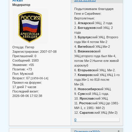
Arkan
10-22 21:09:25
Модератор
Подытоживаем благодаря
Гене и СираФиме:
Вертолетные:
1.
Аткарск
ий УАЦ. 2 года
2.
Богодухов
ский УАЦ. 2
года
3.
Бузулук
ский УАЦ. Второго
года Ми-4 потом Ми-2
4.
Витебск
ий УАЦ.Ми-2
Откуда:
Питер
5.
Вязниковск
ий
Зарегистрирован
: 2007-07-08
Приглашений:
0
УАЦ.второго года был Ми-4,
Сообщений:
1583
потом Ми-2.Нынче еле живой
Уважение:
+55
аэроклуб
Позитив:
+73
6.
Егорьевск
ий УАЦ. Ми-2.
Пол:
Мужской
7.
Кемеров
ский УАЦ.УАЦ 1-го
Возраст:
67
[1959-06-14]
года.Ми-1 по 81й после
Провел на форуме:
Ми-2й.
17 дней 7 часов
8.
Новосибирск
ий УАЦ.
Последний визит:
9.
Сум
ской УАЦ.1 года.
2026-08-06 17:02:38
10.
Ярослав
ский УАЦ.
11.
Ростов
ский УАЦ (до 1981-
МИ-1, с 1981- МИ-2)
12.
Саратов
ский УАЦ (Ми-2)
0
Поделиться
2010-
5