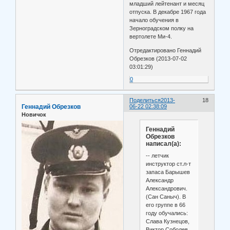
младший лейтенант и месяц
отпуска. В декабре 1967 года
начало обучения в
Зерноградском полку на
вертолете Ми-4.
Отредактировано Геннадий
Обрезков (2013-07-02
03:01:29)
0
Поделиться
2013-
18
Геннадий Обрезков
06-22 02:38:09
Новичок
Геннадий
Обрезков
написал(а):
-- летчик
инструктор ст.л-т
запаса Барышев
Александр
Александрович.
(Сан Саныч). В
его группе в 66
году обучались:
Слава Кузнецов,
Виктор Соболев,