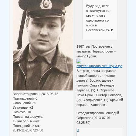
Буду рад, если
откликнутся те,
кто учился в
одно время со
мной в
Ростовском УАЦ:
1967 год. Построение у
казармы. Перед строем -
майор Губин.
В строю, слева направо в
первой шеренге - (левее
дерева) Борзяк, далее -
Гомоля, Слава Кузнецов,
Карасев, (?), Г.Обрезков,
Зарегистрирован
: 2013-06-15
Леха Бунин, Виктор Соболев,
Приглашений:
0
(?), Олефиренко, (?). Крайний
Сообщений:
35
справа - Каспаров.
Уважение:
+2
Позитив:
+0
Отредактировано Геннадий
Провел на форуме:
Обрезков (2013-07-01
19 часов 5 минут
03:25:59)
Последний визит:
0
2013-11-23 07:24:30