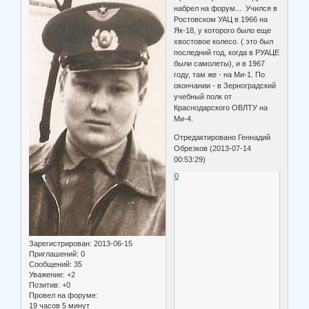
набрел на форум... Учился в
Ростовском УАЦ в 1966 на
Як-18, у которого было еще
хвостовое колесо. ( это был
последний год, когда в РУАЦЕ
были самолеты), и в 1967
году, там же - на Ми-1. По
окончании - в Зерноградский
учебный полк от
Краснодарского ОВЛТУ на
Ми-4.
Отредактировано Геннадий
Обрезков (2013-07-14
00:53:29)
0
Зарегистрирован
: 2013-06-15
Приглашений:
0
Сообщений:
35
Уважение:
+2
Позитив:
+0
Провел на форуме:
19 часов 5 минут