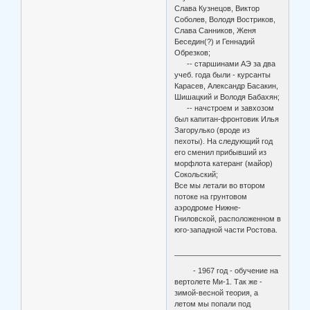
Слава Кузнецов, Виктор
Соболев, Володя Востриков,
Слава Санников, Женя
Беседин(?) и Геннадий
Обрезков;
-- старшинами АЭ за два
учеб. года были - курсанты
Карасев, Александр Басакин,
Шишацкий и Володя Бабахян;
-- начстроем и завхозом
был капитан-фронтовик Илья
Загорулько (вроде из
пехоты). На следующий год
его сменил прибывший из
морфлота катеранг (майор)
Сокольский;
Все мы летали во втором
потоке на грунтовом
аэродроме Нижне-
Гниловской, расположенном в
юго-западной части Ростова.
________________________________
- 1967 год - обучение на
вертолете Ми-1. Так же -
зимой-весной теория, а
летом мы попали под