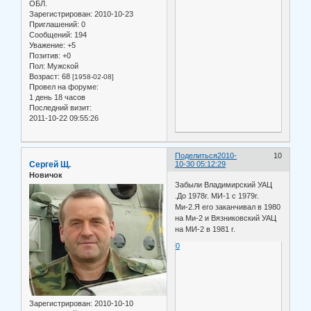
ОБЛ.
Зарегистрирован
: 2010-10-23
Приглашений:
0
Сообщений:
194
Уважение:
+5
Позитив:
+0
Пол:
Мужской
Возраст:
68
[1958-02-08]
Провел на форуме:
1 день 18 часов
Последний визит:
2011-10-22 09:55:26
Поделиться
2010-
10
Сергей Щ.
10-30 05:12:29
Новичок
Забыли Владимирский УАЦ
.До 1978г. МИ-1 с 1979г.
Ми-2.Я его заканчивал в 1980
на Ми-2 и Вязниковский УАЦ
на МИ-2 в 1981 г.
0
Зарегистрирован
: 2010-10-10