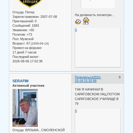
Откуда:
Питер
На должность посмотри...
Зарегистрирован
: 2007-07-08
Приглашений:
0
Сообщений:
1583
0
Уважение:
+55
Позитив:
+73
Пол:
Мужской
Возраст:
67
[1959-06-14]
Провел на форуме:
17 дней 7 часов
Последний визит:
2026-08-06 17:02:38
Поделиться
2010-
9
SERAFIM
10-24 21:32:56
Активный участник
ТАК Я НАЧИНАЛ В
САРАТОВСКОМ УАЦ,ПОТОМ
САРАТОВСКОЕ УЧИЛИЩЕ В
79
0
Откуда:
ВЯЗЬМА , СМОЛЕНСКОЙ