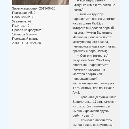
-- командир звена -
Стеценко (имя и отчество не
Зарегистрирован
: 2013-06-15
помню);
Приглашений:
0
-- мой инструктор-
Сообщений:
35
парашютист, она же и летчик
Уважение:
+2
на самолете Як-12, с
Позитив:
+0
которого мы делали первый
Провел на форуме:
прыжок - Кулиш Валентина
19 часов 5 минут
Ивановна - мастер спорта
Последний визит:
международного класса,
2013-11-23 07:24:30
чемпионка мира в групповых
прыжках с парашютом;
-- Сергеич (отчество),
тогда ему было 20-21 год,
спортсмен-парашютист
(кажется - кандидат в
мастера спорта или
перворазрядник),
выпускающий нас, молодых,
17-ти летних, при прыжках с
Ан-2.
-- красивая девушка Нина
Васильченко, 17 лет, кажется
из Шахт. (ее запомнил, а
имена и фамилии других
ребят - увы...)
-- прыжки с парашютом
выполнялись на грунтовом