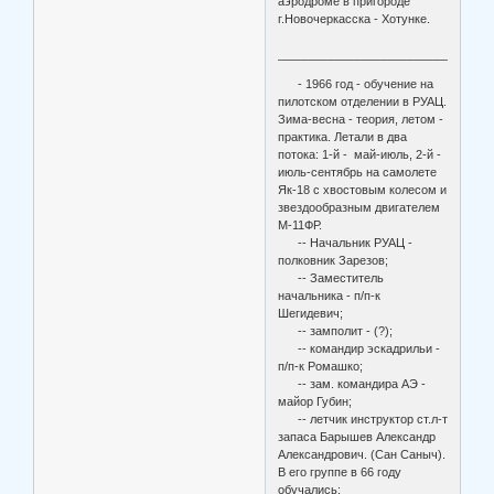
аэродроме в пригороде
г.Новочеркасска - Хотунке.
________________________________
- 1966 год - обучение на
пилотском отделении в РУАЦ.
Зима-весна - теория, летом -
практика. Летали в два
потока: 1-й - май-июль, 2-й -
июль-сентябрь на самолете
Як-18 с хвостовым колесом и
звездообразным двигателем
М-11ФР.
-- Начальник РУАЦ -
полковник Зарезов;
-- Заместитель
начальника - п/п-к
Шегидевич;
-- замполит - (?);
-- командир эскадрильи -
п/п-к Ромашко;
-- зам. командира АЭ -
майор Губин;
-- летчик инструктор ст.л-т
запаса Барышев Александр
Александрович. (Сан Саныч).
В его группе в 66 году
обучались: