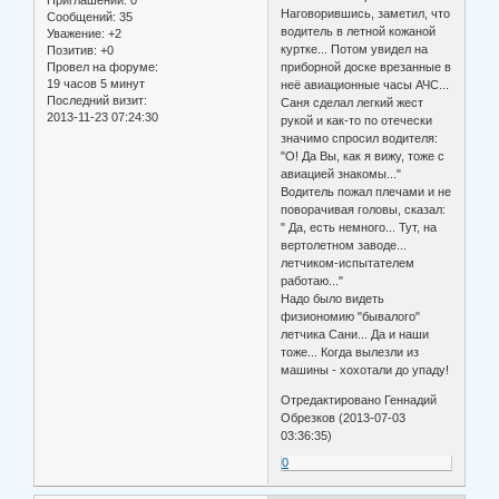
Приглашений:
0
Наговорившись, заметил, что
Сообщений:
35
водитель в летной кожаной
Уважение:
+2
куртке... Потом увидел на
Позитив:
+0
Провел на форуме:
приборной доске врезанные в
19 часов 5 минут
неё авиационные часы АЧС...
Последний визит:
Саня сделал легкий жест
2013-11-23 07:24:30
рукой и как-то по отечески
значимо спросил водителя:
"О! Да Вы, как я вижу, тоже с
авиацией знакомы..."
Водитель пожал плечами и не
поворачивая головы, сказал:
" Да, есть немного... Тут, на
вертолетном заводе...
летчиком-испытателем
работаю..."
Надо было видеть
физиономию "бывалого"
летчика Сани... Да и наши
тоже... Когда вылезли из
машины - хохотали до упаду!
Отредактировано Геннадий
Обрезков (2013-07-03
03:36:35)
0