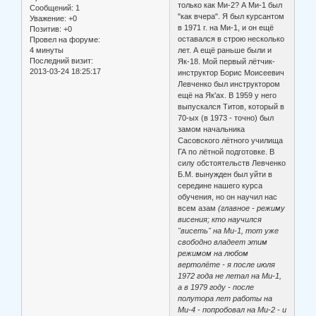
только как Ми-2? А Ми-1 был
Сообщений:
1
"как вчера". Я был курсантом
Уважение:
+0
в 1971 г. на Ми-1, и он ещё
Позитив:
+0
оставался в строю несколько
Провел на форуме:
4 минуты
лет. А ещё раньше были и
Последний визит:
Як-18. Мой первый лётчик-
2013-03-24 18:25:17
инструктор Борис Моисеевич
Левченко был инструктором
ещё на Як'ах. В 1959 у него
выпускался Титов, который в
70-ых (в 1973 - точно) был
замом начальника
Сасовского лётного училища
ГА по лётной подготовке. В
силу обстоятельств Левченко
Б.М. вынужден был уйти в
середине нашего курса
обучения, но он научил нас
всем азам
(главное - режиму
висения; кто научился
"висеть" на Ми-1, тот уже
свободно владеет этим
режимом на любом
вертолёте - я после июля
1972 года не летал на Ми-1,
а в 1979 году - после
полутора лет работы на
Ми-4 - попробовал на Ми-2 - и