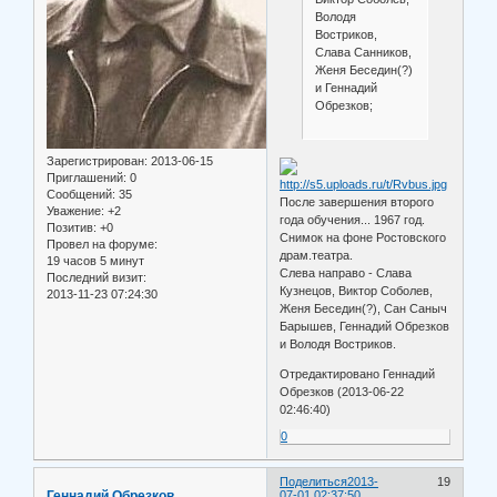
Володя
Востриков,
Слава Санников,
Женя Беседин(?)
и Геннадий
Обрезков;
Зарегистрирован
: 2013-06-15
Приглашений:
0
Сообщений:
35
После завершения второго
Уважение:
+2
года обучения... 1967 год.
Позитив:
+0
Снимок на фоне Ростовского
Провел на форуме:
драм.театра.
19 часов 5 минут
Слева направо - Слава
Последний визит:
Кузнецов, Виктор Соболев,
2013-11-23 07:24:30
Женя Беседин(?), Сан Саныч
Барышев, Геннадий Обрезков
и Володя Востриков.
Отредактировано Геннадий
Обрезков (2013-06-22
02:46:40)
0
Поделиться
2013-
19
Геннадий Обрезков
07-01 02:37:50