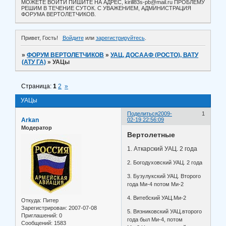
МОЖЕТЕ ВОЙТИ ПИШИТЕ НА АДРЕС, kirill83s-pb@mail.ru ПРОБЛЕМУ
РЕШИМ В ТЕЧЕНИЕ СУТОК. С УВАЖЕНИЕМ, АДМИНИСТРАЦИЯ
ФОРУМА ВЕРТОЛЕТЧИКОВ.
Привет, Гость!
Войдите
или
зарегистрируйтесь
.
»
ФОРУМ ВЕРТОЛЕТЧИКОВ
»
УАЦ, ДОСААФ (РОСТО), ВАТУ
(АТУ ГА)
»
УАЦы
Страница:
1
2
»
УАЦы
Поделиться
2009-
1
Arkan
02-19 22:56:09
Модератор
Вертолетные
1. Аткарский УАЦ. 2 года
2. Богодуховский УАЦ. 2 года
3. Бузулукский УАЦ. Второго
года Ми-4 потом Ми-2
4. Витебский УАЦ.Ми-2
Откуда:
Питер
Зарегистрирован
: 2007-07-08
5. Вязниковский УАЦ.второго
Приглашений:
0
года был Ми-4, потом
Сообщений:
1583