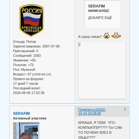
SERAFIM
написал(а):
ДОБАВТЕ ЕЩЁ
А сразу никак?
Откуда:
Питер
0
Зарегистрирован
: 2007-07-08
Приглашений:
0
Сообщений:
1583
Уважение:
+55
Позитив:
+73
Пол:
Мужской
Возраст:
67
[1959-06-14]
Провел на форуме:
17 дней 7 часов
Последний визит:
2026-08-06 17:02:38
Поделиться
2010-
7
SERAFIM
10-24 19:28:08
Активный участник
АРКАША, Я ТЕБЕ ЧТО-
КОМПЬЮТЕР???? ТЫ САМ
ТО ПОЧЕМУ ВЛЕЗ В
УАЦЫ????