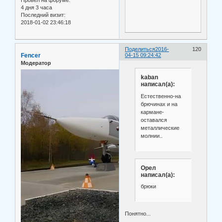
Провел на форуме:
4 дня 3 часа
Последний визит:
2018-01-02 23:46:18
Поделиться
2016-
120
Fencer
04-15 09:24:42
Модератор
kaban
написал(а):
Естественно-на
брючинах и на
кармане-
оставался
металлические
молнии..
Орел
написал(а):
брюки
Понятно...