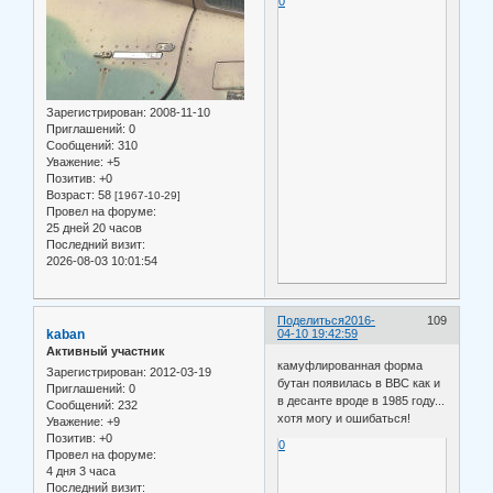
0
Зарегистрирован
: 2008-11-10
Приглашений:
0
Сообщений:
310
Уважение:
+5
Позитив:
+0
Возраст:
58
[1967-10-29]
Провел на форуме:
25 дней 20 часов
Последний визит:
2026-08-03 10:01:54
Поделиться
2016-
109
kaban
04-10 19:42:59
Активный участник
камуфлированная форма
Зарегистрирован
: 2012-03-19
бутан появилась в ВВС как и
Приглашений:
0
в десанте вроде в 1985 году...
Сообщений:
232
хотя могу и ошибаться!
Уважение:
+9
Позитив:
+0
0
Провел на форуме:
4 дня 3 часа
Последний визит: