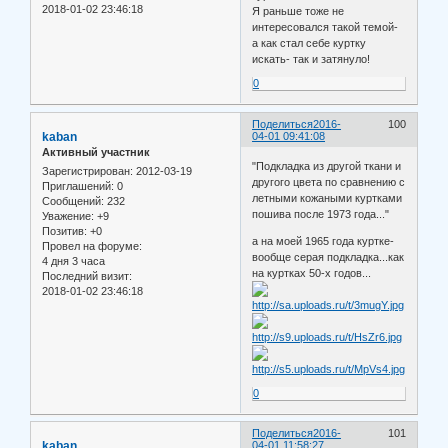
2018-01-02 23:46:18
Я раньше тоже не
интересовался такой темой-
а как стал себе куртку
искать- так и затянуло!
0
Поделиться
2016-
100
kaban
04-01 09:41:08
Активный участник
"Подкладка из другой ткани и
Зарегистрирован
: 2012-03-19
другого цвета по сравнению с
Приглашений:
0
летными кожаными куртками
Сообщений:
232
пошива после 1973 года..."
Уважение:
+9
Позитив:
+0
а на моей 1965 года куртке-
Провел на форуме:
вообще серая подкладка...как
4 дня 3 часа
на куртках 50-х годов...
Последний визит:
2018-01-02 23:46:18
0
Поделиться
2016-
101
kaban
04-01 11:58:27