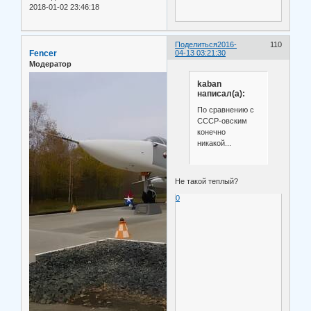
2018-01-02 23:46:18
Поделиться
2016-
110
Fencer
04-13 03:21:30
Модератор
kaban
написал(а):
По сравнению с
СССР-овским
конечно
никакой...
Не такой теплый?
0