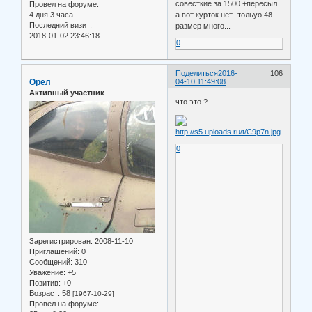
совесткие за 1500 +пересыл..
Провел на форуме:
4 дня 3 часа
а вот курток нет- тольуо 48
Последний визит:
размер много...
2018-01-02 23:46:18
0
Поделиться
2016-
106
Орел
04-10 11:49:08
Активный участник
что это ?
0
Зарегистрирован
: 2008-11-10
Приглашений:
0
Сообщений:
310
Уважение:
+5
Позитив:
+0
Возраст:
58
[1967-10-29]
Провел на форуме: