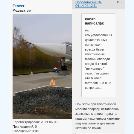
Поделиться
2016-
115
Fencer
04-14 04:12:11
Модератор
kaban
написал(а):
на
камуфлированных
демисезонных
ползунках-
всегда были
пластиковые
молнии спереди-
вроде бы чтоб
"не холодил"
тело...Говорили
что были с
металом- но я не
встречал....
При этом при пластиковой
молнии спереди оставались
железные молнии - одна на
правом наколенном кармане
Зарегистрирован
: 2013-06-03
под клапаном и две внизу
Приглашений:
0
штанин по бокам...
Сообщений:
3949