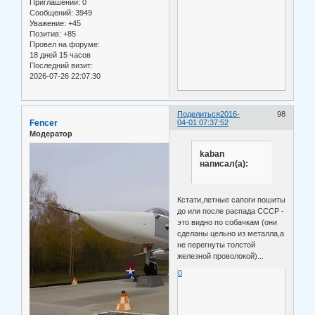
Приглашений:
0
Сообщений:
3949
Уважение:
+45
Позитив:
+85
Провел на форуме:
18 дней 15 часов
Последний визит:
2026-07-26 22:07:30
Поделиться
2016-
98
Fencer
04-01 07:37:52
Модератор
kaban
написал(а):
Кстати,летные сапоги пошиты
до или после распада СССР -
это видно по собачкам (они
сделаны цельно из металла,а
не перегнуты толстой
железной проволокой)...
0