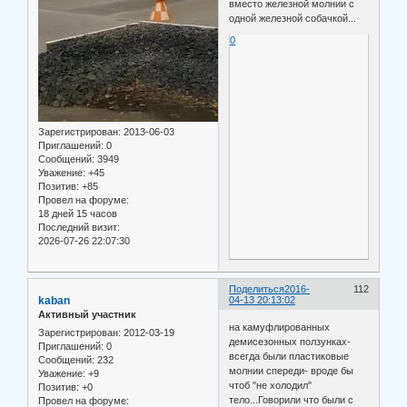
вместо железной молнии с
одной железной собачкой...
0
Зарегистрирован
: 2013-06-03
Приглашений:
0
Сообщений:
3949
Уважение:
+45
Позитив:
+85
Провел на форуме:
18 дней 15 часов
Последний визит:
2026-07-26 22:07:30
Поделиться
2016-
112
kaban
04-13 20:13:02
Активный участник
на камуфлированных
Зарегистрирован
: 2012-03-19
демисезонных ползунках-
Приглашений:
0
всегда были пластиковые
Сообщений:
232
молнии спереди- вроде бы
Уважение:
+9
чтоб "не холодил"
Позитив:
+0
тело...Говорили что были с
Провел на форуме: