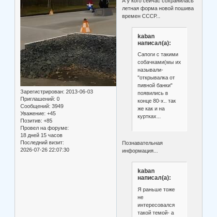
А у кого сейчас сохранилась
летная форма новой пошива
времен СССР...
kaban
написал(а):
Сапоги с такими
собачками(мы их
называли-
"открывалка от
пивной банки"
Зарегистрирован
: 2013-06-03
появились в
Приглашений:
0
конце 80-х.. так
Сообщений:
3949
же как и на
Уважение:
+45
куртках...
Позитив:
+85
Провел на форуме:
18 дней 15 часов
Последний визит:
Познавательная
2026-07-26 22:07:30
информация...
kaban
написал(а):
Я раньше тоже
не
интересовался
такой темой- а