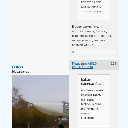
как стал себе
куртку искать-
так и затянуло!
В одно время тоже
интересовался,пока еще
была возможность достать
летную форму пошива
времен СССР...
0
Поделиться
2016-
103
Fencer
04-04 08:12:19
Модератор
kaban
написал(а):
вот был у меня
костюм таком-
материал
мягкий-мягкий...
в отличии от
других
костюмов..