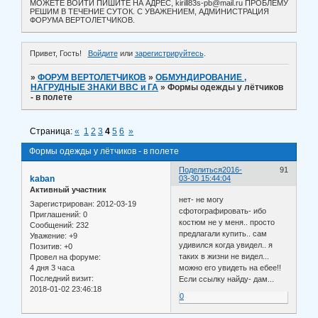
МОЖЕТЕ ВОЙТИ ПИШИТЕ НА АДРЕС, kirill83s-pb@mail.ru ПРОБЛЕМУ
РЕШИМ В ТЕЧЕНИЕ СУТОК. С УВАЖЕНИЕМ, АДМИНИСТРАЦИЯ
ФОРУМА ВЕРТОЛЕТЧИКОВ.
Привет, Гость!
Войдите
или
зарегистрируйтесь
.
»
ФОРУМ ВЕРТОЛЕТЧИКОВ
»
ОБМУНДИРОВАНИЕ ,
НАГРУДНЫЕ ЗНАКИ ВВС и ГА
»
Формы одежды у лётчиков
- в полете
Страница:
«
1
2
3
4
5
6
»
Формы одежды у лётчиков - в полете
Поделиться
2016-
91
kaban
03-30 15:44:04
Активный участник
нет- не могу
Зарегистрирован
: 2012-03-19
сфотографировать- ибо
Приглашений:
0
костюм не у меня.. просто
Сообщений:
232
предлагали купить.. сам
Уважение:
+9
удивился когда увидел.. я
Позитив:
+0
таких в жизни не видел...
Провел на форуме:
4 дня 3 часа
можно его увидеть на ебее!!
Последний визит:
Если ссылку найду- дам...
2018-01-02 23:46:18
0