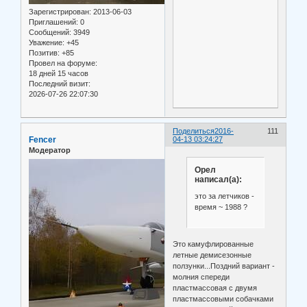
Зарегистрирован
: 2013-06-03
Приглашений:
0
Сообщений:
3949
Уважение:
+45
Позитив:
+85
Провел на форуме:
18 дней 15 часов
Последний визит:
2026-07-26 22:07:30
Поделиться
2016-
111
Fencer
04-13 03:24:27
Модератор
Орел
написал(а):
это за летчиков -
время ~ 1988 ?
Это камуфлированные
летные демисезонные
ползунки...Поздний вариант -
молния спереди
пластмассовая с двумя
пластмассовыми собачками