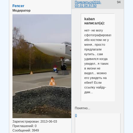
Поделиться
2016-
94
Fencer
03-31 04:37:50
Модератор
kaban
написал(а):
нет- не могу
сфотографировать-
ибо костюм не у
меня.. просто
предлагали
купить.. сам
удивился когда
увидел.. я таких
в жизни не
видел... можно
его увидеть на
ебее!! Если
ссылку найду-
дам...
Понятно...
0
Зарегистрирован
: 2013-06-03
Приглашений:
0
Сообщений:
3949