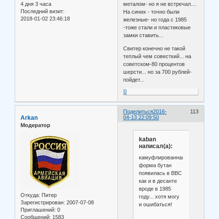
4 дня 3 часа
металом- но я не встречал....
Последний визит:
На синих - точно были
2018-01-02 23:46:18
железные- но года с 1985
-тоже стали и пластиковые
замки ставить...
Свитер конечно не такой
теплый чем совесткий... на
советском-80 процентов
шерсти... но за 700 рублей-
пойдет...
0
Поделиться
2016-
113
Arkan
04-13 22:09:50
Модератор
kaban
написал(а):
камуфлированная
форма бутан
появилась в ВВС
как и в десанте
вроде в 1985
Откуда:
Питер
году... хотя могу
Зарегистрирован
: 2007-07-08
и ошибаться!
Приглашений:
0
Сообщений:
1583