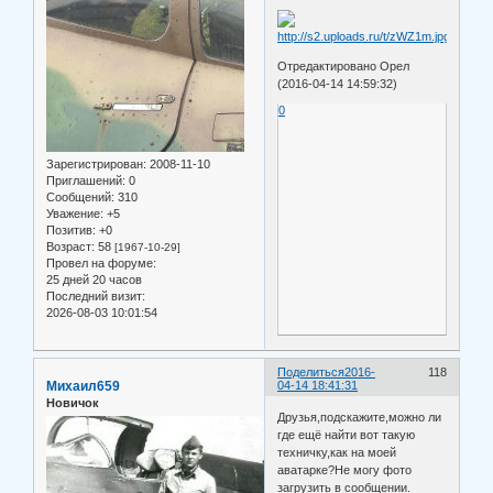
Отредактировано Орел
(2016-04-14 14:59:32)
0
Зарегистрирован
: 2008-11-10
Приглашений:
0
Сообщений:
310
Уважение:
+5
Позитив:
+0
Возраст:
58
[1967-10-29]
Провел на форуме:
25 дней 20 часов
Последний визит:
2026-08-03 10:01:54
Поделиться
2016-
118
Михаил659
04-14 18:41:31
Новичок
Друзья,подскажите,можно ли
где ещё найти вот такую
техничку,как на моей
аватарке?Не могу фото
загрузить в сообщении.