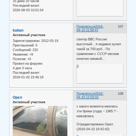
25 дней 20 часов
Последний визит:
2026-08-03 10:01:54
Поделиться
2016-
107
kaban
04-10 11:58:47
Активный участник
свитер ВВС России
Зарегистрирован
: 2012-03-19
высотный... я недавно купил
Приглашений:
0
такой за 700 руб... По
Сообщений:
232
сравнению с СССР-овским
Уважение:
+9
конечно никакой...
Позитив:
+0
Провел на форуме:
0
4 дня 3 часа
Последний визит:
2018-01-02 23:46:18
Поделиться
2016-
108
Орел
04-10 12:02:01
Активный участник
с какого момента имелись
эти брюки (года) ~ 1985 ? -
камофлага
Отредактировано Орел
(2016-04-10 19:42:42)