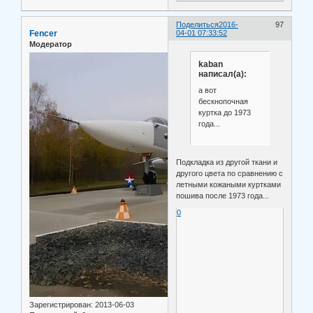
Поделиться
2016-
97
Fencer
04-01 07:33:52
Модератор
kaban
написал(а):
а вот
бескнопочная
куртка до 1973
года...
Подкладка из другой ткани и
другого цвета по сравнению с
летными кожаными куртками
пошива после 1973 года...
0
Зарегистрирован
: 2013-06-03