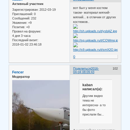
Активный участник
вот был у меня костюм
Зарегистрирован
: 2012-03-19
таком- материал мягкий-
Приглашений:
0
мягкий... в отличии от других
Сообщений:
232
костюмов..
Уважение:
+9
Позитив:
+0
Провел на форуме:
4 дня 3 часа
Последний визит:
2018-01-02 23:46:18
0
Поделиться
2016-
102
Fencer
04-04 08:09:43
Модератор
kaban
написал(а):
Другим видно
тема не
интересна- а то
бы фото
прислали бы...