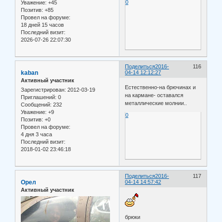
0
Уважение:
+45
Позитив:
+85
Провел на форуме:
18 дней 15 часов
Последний визит:
2026-07-26 22:07:30
Поделиться
2016-
116
kaban
04-14 12:12:27
Активный участник
Естественно-на брючинах и
Зарегистрирован
: 2012-03-19
на кармане- оставался
Приглашений:
0
металлические молнии..
Сообщений:
232
Уважение:
+9
0
Позитив:
+0
Провел на форуме:
4 дня 3 часа
Последний визит:
2018-01-02 23:46:18
Поделиться
2016-
117
Орел
04-14 14:57:42
Активный участник
брюки