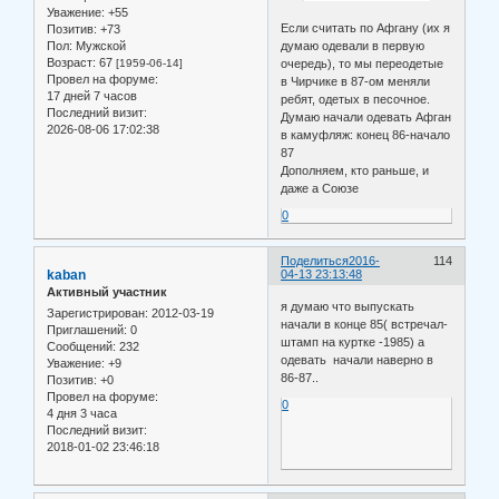
Уважение:
+55
Если считать по Афгану (их я
Позитив:
+73
думаю одевали в первую
Пол:
Мужской
Возраст:
67
очередь), то мы переодетые
[1959-06-14]
Провел на форуме:
в Чирчике в 87-ом меняли
17 дней 7 часов
ребят, одетых в песочное.
Последний визит:
Думаю начали одевать Афган
2026-08-06 17:02:38
в камуфляж: конец 86-начало
87
Дополняем, кто раньше, и
даже а Союзе
0
Поделиться
2016-
114
kaban
04-13 23:13:48
Активный участник
я думаю что выпускать
Зарегистрирован
: 2012-03-19
начали в конце 85( встречал-
Приглашений:
0
штамп на куртке -1985) а
Сообщений:
232
одевать начали наверно в
Уважение:
+9
86-87..
Позитив:
+0
Провел на форуме:
0
4 дня 3 часа
Последний визит:
2018-01-02 23:46:18