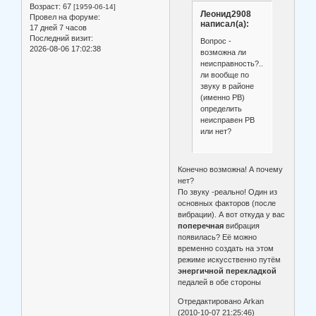
Возраст:
67
[1959-06-14]
Леонид2908
Провел на форуме:
написал(а):
17 дней 7 часов
Последний визит:
Вопрос -
2026-08-06 17:02:38
возможна ли
неисправность?...реально
ли вообще по
звуку в районе
(именно РВ)
определить
неисправен РВ
или нет?
Конечно возможна! А почему
нет?
По звуку -реально! Один из
основных факторов (после
вибрации). А вот откуда у вас
поперечная
вибрация
появилась? Её можно
временно создать на этом
режиме искусственно путём
энергичной перекладкой
педалей в обе стороны
Отредактировано Arkan
(2010-10-07 21:25:46)