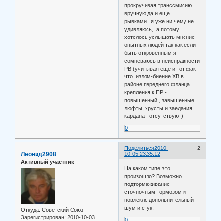
прокручивая транссмисию
вручную да и еще
рывками...я уже ни чему не
удивляюсь, а потому
хотелось услышать мнение
опытных людей так как если
быть откровенным я
сомневаюсь в неисправности
РВ (учитывая еще и тот факт
что излом-биение ХВ в
районе переднего фланца
крепления к ПР -
повышенный , завышенные
люфты, хрусты и заедания
кардана - отсутствуют).
0
Поделиться
2010-
2
Леонид2908
10-05 23:35:12
Активный участник
На каком типе это
произошло? Возможно
подтормаживание
сточночным тормозом и
повлекло допольнительный
шум и стук.
Откуда:
Советский Союз
Зарегистрирован
: 2010-10-03
0