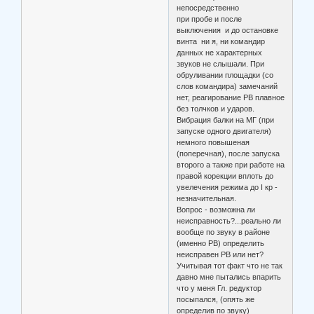
непосредственно
при пробе и после
выключения и до остановке
винта ни я, ни командир
данных не характерных
звуков не слышали. При
обруливании площадки (со
слов командира) замечаний
нет, реагирование РВ плавное
без толчков и ударов.
Вибрация балки на МГ (при
запуске одного двигателя)
немного повышеная
(поперечная), после запуска
второго а также при работе на
правой корекции вплоть до
увелечения режима до I кр -
незначительная.
Вопрос - возможна ли
неисправность?...реально ли
вообще по звуку в районе
(именно РВ) определить
неисправен РВ или нет?
Учитывая тот факт что не так
давно мне пытались впарить
что у меня Гл. редуктор
посыпался, (опять же
определив по звуку)