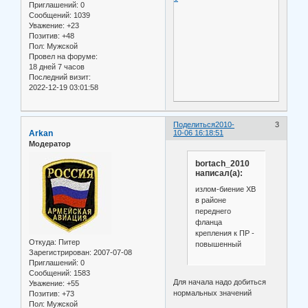
Приглашений:
0
Сообщений:
1039
Уважение:
+23
Позитив:
+48
Пол:
Мужской
Провел на форуме:
18 дней 7 часов
Последний визит:
2022-12-19 03:01:58
Поделиться
2010-
3
Arkan
10-06 16:18:51
Модератор
bortach_2010
написал(а):
излом-биение ХВ
в районе
переднего
фланца
крепления к ПР -
Откуда:
Питер
повышенный
Зарегистрирован
: 2007-07-08
Приглашений:
0
Сообщений:
1583
Для начала надо добиться
Уважение:
+55
нормальных значений
Позитив:
+73
Пол:
Мужской