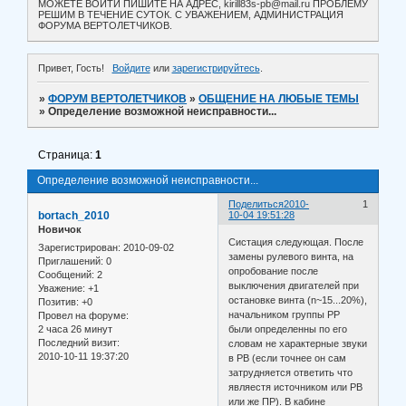
МОЖЕТЕ ВОЙТИ ПИШИТЕ НА АДРЕС, kirill83s-pb@mail.ru ПРОБЛЕМУ
РЕШИМ В ТЕЧЕНИЕ СУТОК. С УВАЖЕНИЕМ, АДМИНИСТРАЦИЯ
ФОРУМА ВЕРТОЛЕТЧИКОВ.
Привет, Гость!
Войдите
или
зарегистрируйтесь
.
»
ФОРУМ ВЕРТОЛЕТЧИКОВ
»
ОБЩЕНИЕ НА ЛЮБЫЕ ТЕМЫ
»
Определение возможной неисправности...
Страница:
1
Определение возможной неисправности...
Поделиться
2010-
1
bortach_2010
10-04 19:51:28
Новичок
Систация следующая. После
Зарегистрирован
: 2010-09-02
замены рулевого винта, на
Приглашений:
0
опробование после
Сообщений:
2
выключения двигателей при
Уважение:
+1
остановке винта (n~15...20%),
Позитив:
+0
начальником группы РР
Провел на форуме:
2 часа 26 минут
были определенны по его
Последний визит:
словам не характерные звуки
2010-10-11 19:37:20
в РВ (если точнее он сам
затрудняется ответить что
являестя источником или РВ
или же ПР). В кабине