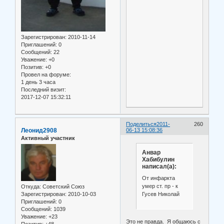
Зарегистрирован
: 2010-11-14
Приглашений:
0
Сообщений:
22
Уважение:
+0
Позитив:
+0
Провел на форуме:
1 день 3 часа
Последний визит:
2017-12-07 15:32:11
Поделиться
2011-
260
Леонид2908
06-13 15:08:36
Активный участник
Анвар
Хабибулин
написал(а):
От инфаркта
умер ст. пр - к
Откуда:
Советский Союз
Гусев Николай
Зарегистрирован
: 2010-10-03
Приглашений:
0
Сообщений:
1039
Уважение:
+23
Это не правда. Я общаюсь с