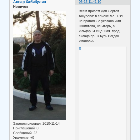
Анвар Хабибулин
06-13 11:41:10
Новичок
Всем привет! Для Сергея
Ашурова: в списке л.с. ТЭЧ
не правильно указано имя
Гиниятова, не Игорь, а
Ильдар. И ещё: нач. прод.
склада пр - к Кузь Богдан
Иванович.
0
Зарегистрирован
: 2010-11-14
Приглашений:
0
Сообщений:
22
Уважение:
+0