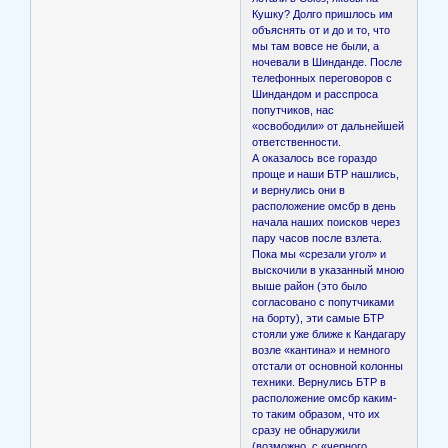
Кушку? Долго пришлось им
объяснять от и до и то, что
мы там вовсе не были, а
ночевали в Шинданде. После
телефонных переговоров с
Шиндандом и расспроса
попутчиков, нас
«освободили» от дальнейшей
ответственности.
А оказалось все гораздо
проще и наши БТР нашлись,
и вернулись они в
расположение омсбр в день
начала наших поисков через
пару часов после взлета.
Пока мы «срезали угол» и
выскочили в указанный мною
выше район (это было
согласовано с попутчиками
на борту), эти самые БТР
стояли уже ближе к Кандагару
возле «кантина» и немного
отстали от основной колонны
техники. Вернулись БТР в
расположение омсбр каким-
то таким образом, что их
сразу не обнаружили
(возможно, с «черного