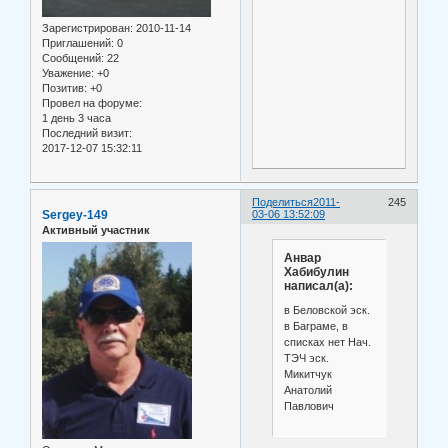
Зарегистрирован
: 2010-11-14
Приглашений:
0
Сообщений:
22
Уважение:
+0
Позитив:
+0
Провел на форуме:
1 день 3 часа
Последний визит:
2017-12-07 15:32:11
Поделиться
2011-
245
Sergey-149
03-06 13:52:09
Активный участник
Анвар
Хабибулин
написал(а):
в Беловской эск.
в Баграме, в
списках нет Нач.
ТЭЧ эск.
Микитчук
Анатолий
Павлович