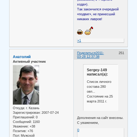
хода»).
Так закончился очередной
«подвиг», не принесший
никаких лавров!
+1
Поделиться
2011-
251
Анатолий
03-28 12:37:38
Активный участник
Sergey-149
написал(а):
Список личного
состава 280
овп...
Состояние на 25
марта 2011 г.
Откуда:
г. Казань
Зарегистрирован
: 2007-07-24
Приглашений:
0
Дополнения на сайт внесены.
Сообщений:
1160
С уважением,
Уважение:
+38
0
Позитив:
+76
Пол:
Мужской