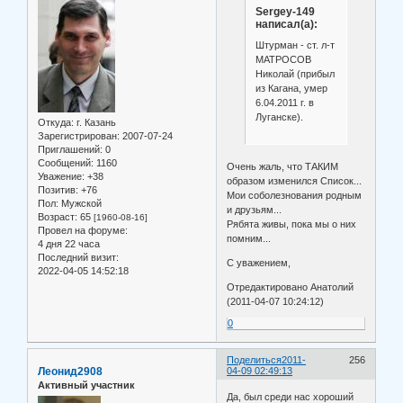
Sergey-149
написал(а):
Штурман - ст. л-т
МАТРОСОВ
Николай (прибыл
из Кагана, умер
6.04.2011 г. в
Луганске).
Откуда:
г. Казань
Зарегистрирован
: 2007-07-24
Приглашений:
0
Сообщений:
1160
Очень жаль, что ТАКИМ
Уважение:
+38
образом изменился Список...
Позитив:
+76
Мои соболезнования родным
Пол:
Мужской
и друзьям...
Возраст:
65
[1960-08-16]
Рябята живы, пока мы о них
Провел на форуме:
помним...
4 дня 22 часа
Последний визит:
С уважением,
2022-04-05 14:52:18
Отредактировано Анатолий
(2011-04-07 10:24:12)
0
Поделиться
2011-
256
Леонид2908
04-09 02:49:13
Активный участник
Да, был среди нас хороший