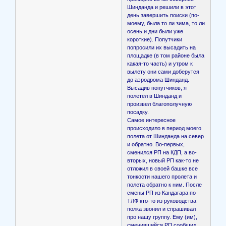
Шинданда и решили в этот
день завершить поиски (по-
моему, была то ли зима, то ли
осень и дни были уже
короткие). Попутчики
попросили их высадить на
площадке (в том районе была
какая-то часть) и утром к
вылету они сами доберутся
до аэродрома Шинданд.
Высадив попутчиков, я
полетел в Шинданд и
произвел благополучную
посадку.
Самое интересное
происходило в период моего
полета от Шинданда на север
и обратно. Во-первых,
сменился РП на КДП, а во-
вторых, новый РП как-то не
отложил в своей башке все
тонкости нашего пролета и
полета обратно к ним. После
смены РП из Кандагара по
ТЛФ кто-то из руководства
полка звонил и спрашивал
про нашу группу. Ему (им),
сменившийся РП сообщил,