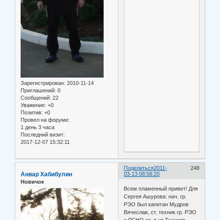
Зарегистрирован
: 2010-11-14
Приглашений:
0
Сообщений:
22
Уважение:
+0
Позитив:
+0
Провел на форуме:
1 день 3 часа
Последний визит:
2017-12-07 15:32:11
Поделиться
2011-
248
Анвар Хабибулин
03-13 08:58:20
Новичок
Всем пламенный привет! Для
Сергея Ашурова: нач. гр.
РЭО был капитан Мудров
Вячеслав, ст. техник гр. РЭО
и РСНО ст. л-нт Ткачков