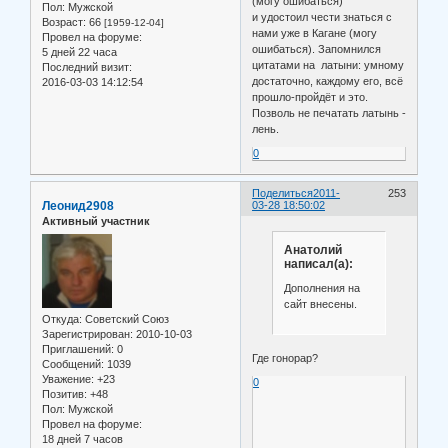
(могу ошибаться)
Пол:
Мужской
и удостоил чести знаться с
Возраст:
66
[1959-12-04]
нами уже в Кагане (могу
Провел на форуме:
ошибаться). Запомнился
5 дней 22 часа
цитатами на латыни: умному
Последний визит:
достаточно, каждому его, всё
2016-03-03 14:12:54
прошло-пройдёт и это.
Позволь не печатать латынь -
лень.
0
Поделиться
2011-
253
Леонид2908
03-28 18:50:02
Активный участник
Анатолий
написал(а):
Дополнения на
сайт внесены.
Откуда:
Советский Союз
Зарегистрирован
: 2010-10-03
Приглашений:
0
Где гонорар?
Сообщений:
1039
Уважение:
+23
0
Позитив:
+48
Пол:
Мужской
Провел на форуме:
18 дней 7 часов