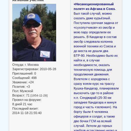
Активный участник
«Несанкционированный
полет» из Афгана в Союз.
Был такой случай, можно
сказать даже курьёзный.
Поступила срочная задача от
«сухопутчиков» из омсбр и
мою пару определили ее
решать. В Кандагар в состав
омсбр следовала колонна
военной техники из Союза и
до места не дошли два
БТР-80. Необходимо было их
найти и, в случае
Откуда:
г. Москва
необходимости, оказать
Зарегистрирован
: 2010-05-28
техническую помощь для
Приглашений:
0
продолжения движения.
Сообщений:
498
Взлетели с аэродрома с
Уважение:
+24
сразу взяли курс на трассу
Позитив:
+3
Кушка-Кандагар, планировали
Пол:
Мужской
выскочить где-то в районе
Возраст:
71
[1954-11-28]
н.п. Сенджарай (25-30 км
Провел на форуме:
западнее Кандагара и минуя
8 дней 21 час
город и часть «зеленки»). На
Последний визит:
борту были 4 человека
2014-11-18 21:55:40
офицеров и солдат, а также
две бочки ГСМ на всякий
случай. Летели до горных
хребтов естественно низко и