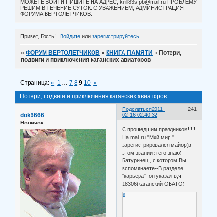
МОЖЕТЕ ВОЙТИ ПИШИТЕ НА АДРЕС, kirill83s-pb@mail.ru ПРОБЛЕМУ
РЕШИМ В ТЕЧЕНИЕ СУТОК. С УВАЖЕНИЕМ, АДМИНИСТРАЦИЯ
ФОРУМА ВЕРТОЛЕТЧИКОВ.
Привет, Гость!
Войдите
или
зарегистрируйтесь
.
»
ФОРУМ ВЕРТОЛЕТЧИКОВ
»
КНИГА ПАМЯТИ
»
Потери,
подвиги и приключения каганских авиаторов
Страница:
«
1
…
7
8
9
10
»
Потери, подвиги и приключения каганских авиаторов
Поделиться
2011-
241
dok6666
02-16 02:40:32
Новичок
С прошедшим праздником!!!!!
На mail.ru "Мой мир "
зарегистрировался майор(в
этом звании я его знаю)
Батуринец , о котором Вы
вспоминаете--В разделе
"карьера" он указал в,ч
18306(каганский ОБАТО)
0