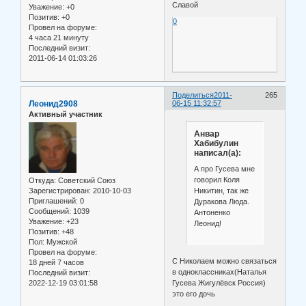
Славой
Уважение:
+0
Позитив:
+0
0
Провел на форуме:
4 часа 21 минуту
Последний визит:
2011-06-14 01:03:26
Поделиться
2011-
265
Леонид2908
06-15 11:32:57
Активный участник
Анвар
Хабибулин
написал(а):
А про Гусева мне
говорил Коля
Откуда:
Советский Союз
Никитин, так же
Зарегистрирован
: 2010-10-03
Приглашений:
0
Дуракова Люда.
Сообщений:
1039
Антоненко
Уважение:
+23
Леонид!
Позитив:
+48
Пол:
Мужской
Провел на форуме:
С Николаем можно связаться
18 дней 7 часов
в одноклассниках(Наталья
Последний визит:
Гусева Жигулёвск Россия)
2022-12-19 03:01:58
это его дочь