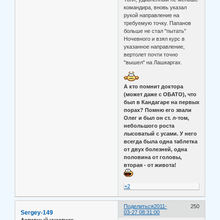
командира, вновь указал
рукой направление на
требуемую точку. Папанов
больше не стал "пытать"
Ночевного и взял курс в
указанное направление,
вертолет почти точно
"вышел" на Лашкаргах.
А кто помнит доктора
(может даже с ОБАТО), что
был в Кандагаре на первых
порах? Помню его звали
Олег и был он ст. л-том,
небольшого роста
лысоватый с усами. У него
всегда была одна таблетка
от двух болезней, одна
половина от головы,
вторая - от живота!
+2
Поделиться
2011-
250
Sergey-149
03-27 08:31:00