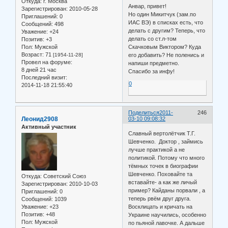
Откуда:
г. Москва
Анвар, привет!
Зарегистрирован
: 2010-05-28
Но один Микитчук (зам.по
Приглашений:
0
ИАС ВЭ) в списках есть, что
Сообщений:
498
делать с другим? Теперь, что
Уважение:
+24
делать со ст.л-том
Позитив:
+3
Пол:
Мужской
Скачковым Виктором? Куда
Возраст:
71
[1954-11-28]
его добавить? Не поленись и
Провел на форуме:
напиши предметно.
8 дней 21 час
Спасибо за инфу!
Последний визит:
0
2014-11-18 21:55:40
Поделиться
2011-
246
Леонид2908
03-10 09:08:32
Активный участник
Славный вертолётчик Т.Г.
Шевченко. Доктор , займись
лучше практикой а не
политикой. Потому что много
тёмных точек в биографии
Шевченко. Поховайте та
Откуда:
Советский Союз
вставайте- а как же личый
Зарегистрирован
: 2010-10-03
пример? Кайданы порвали , а
Приглашений:
0
теперь рвём друг друга.
Сообщений:
1039
Уважение:
+23
Восклицать и кричать на
Позитив:
+48
Украине научились, особенно
Пол:
Мужской
по пьяной лавочке. А дальше