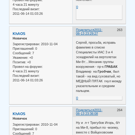
Провел на форуме:
4 часа 21 минуту
0
Последний визит:
2011-06-14 01:03:26
Поделиться
2011-
263
KhAOS
06-13 23:29:27
Новичок
Сергей, просьба, исправь
Зарегистрирован
: 2010-11-04
фамилию в списке
Приглашений:
0
Специалисты ИАС 3 и 4
Сообщений:
7
эскадрилий на вертолетах
Уважение:
+0
Ми-8т:...Механик группы
Позитив:
+0
вооружения - пр-к
ГРАБАК
Провел на форуме:
4 часа 21 минуту
Владимир на
Гробчак
, был
Последний визит:
такой - на вид суховатый, но
2011-06-14 01:03:26
МЕДНЫЙ ПЯТАК гнул между
указательным и средним
пальцем.
0
Поделиться
2011-
264
KhAOS
06-13 23:36:08
Новичок
Ну и л-т Трегубов Игорь, б/т
Зарегистрирован
: 2010-11-04
на Ми-8, прибыл по -моему,
Приглашений:
0
вместе с Войцеховским
Сообщений:
7