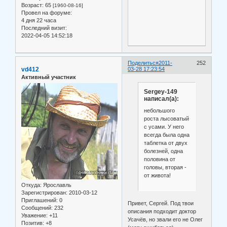
Возраст:
65
[1960-08-16]
Провел на форуме:
4 дня 22 часа
Последний визит:
2022-04-05 14:52:18
Поделиться
2011-
252
vd412
03-28 17:23:54
Активный участник
Sergey-149
написал(а):
небольшого
роста лысоватый
с усами. У него
всегда была одна
таблетка от двух
болезней, одна
половина от
головы, вторая -
от живота!
Откуда:
Ярославль
Зарегистрирован
: 2010-03-12
Приглашений:
0
Привет, Сергей. Под твои
Сообщений:
232
описания подходит доктор
Уважение:
+11
Усачёв, но звали его не Олег
Позитив:
+8