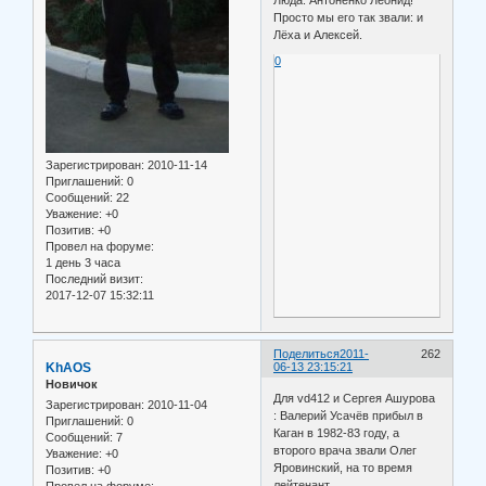
Люда. Антоненко Леонид!
Просто мы его так звали: и
Лёха и Алексей.
0
Зарегистрирован
: 2010-11-14
Приглашений:
0
Сообщений:
22
Уважение:
+0
Позитив:
+0
Провел на форуме:
1 день 3 часа
Последний визит:
2017-12-07 15:32:11
Поделиться
2011-
262
KhAOS
06-13 23:15:21
Новичок
Для vd412 и Сергея Ашурова
Зарегистрирован
: 2010-11-04
: Валерий Усачёв прибыл в
Приглашений:
0
Каган в 1982-83 году, а
Сообщений:
7
второго врача звали Олег
Уважение:
+0
Яровинский, на то время
Позитив:
+0
лейтенант.