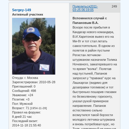
Поделиться
2011-
249
Sergey-149
03-25 06:19:05
Активный участник
Вспомнился случай с
Папановым В.А.
Вскоре после прибытия в
Кандагар нового командира,
В.И.Харитонов вывез его на
Ми-8т и тот стал летать
самостоятельно. В одном из
полетов в район пустыни
Регистан летчиком-
штурманом назначили Толика
Ночевного, заматеревшего на
то время "волка". Полетав
над пустыней, Папанов
Откуда:
г. Москва
запросил у "правака" курс на
Зарегистрирован
: 2010-05-28
Лашкаргах (видимо для
Приглашений:
0
дозаправки топливом) и тот
Сообщений:
498
быстренько пошарив глазами
Уважение:
+24
по безмолвному горизонту,
Позитив:
+3
указал рукой примерное
Пол:
Мужской
направление. Папанов
Возраст:
71
[1954-11-28]
естественно сильно
Провел на форуме:
возмутился такой борзости
8 дней 21 час
молодого летчика-штурмана
Последний визит:
и вновь потребовал курс, но
2014-11-18 21:55:40
Толя, удивленный не меньше