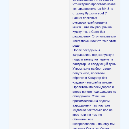
что недавно пролетала какая-
то пара вертолетов Ми-8т в
сторону Кушки и все! У
наших полковых
руководителей созрела
мысль, что мы рванули на
Кушку, т.е. в Союз без
разрешения! Это попахивало
«бегством» или что-то в этом
роде.
После посадки мы
заправились под заглушку и
подали заявку на перелет в
Кандагар на следующий день.
Утром, взяв на борт своих
попутчиков, полетели
обратно в Кандагар без
«задних» мыслей в голове.
Пролетели по всей дороге и
вновь ничего подходящего не
обнаружили. Успешно
приземлились на родном
аэродроме и там нас уже
«ждали»! Как только нас не
крестили и в чем не
обвиняли, все
интересовались, почему мы
летали в Союз, якобы на