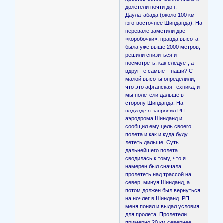
долетели почти до г.
Даулатабада (около 100 км
юго-восточнее Шинданда). На
перевале заметили две
«коробочки», правда высота
была уже выше 2000 метров,
решили снизиться и
посмотреть, как следует, а
вдруг те самые – наши? С
малой высоты определили,
что это афганская техника, и
мы полетели дальше в
сторону Шинданда. На
подходе я запросил РП
аэродрома Шинданд и
сообщил ему цель своего
полета и как и куда буду
лететь дальше. Суть
дальнейшего полета
сводилась к тому, что я
намерен был сначала
пролететь над трассой на
север, минуя Шинданд, а
потом должен был вернуться
на ночлег в Шинданд. РП
меня понял и выдал условия
для пролета. Пролетели
примерно 20 км севернее