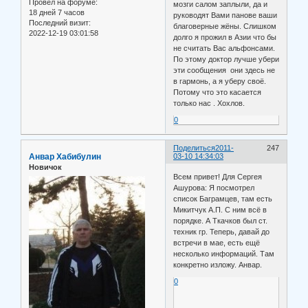
Провел на форуме:
мозги салом заплыли, да и
18 дней 7 часов
руководят Вами панове ваши
Последний визит:
благоверные жёны. Слишком
2022-12-19 03:01:58
долго я прожил в Азии что бы
не считать Вас альфонсами.
По этому доктор лучше убери
эти сообщения они здесь не
в гармонь, а я уберу своё.
Потому что это касается
только нас . Хохлов.
0
Поделиться
2011-
247
Анвар Хабибулин
03-10 14:34:03
Новичок
Всем привет! Для Сергея
Ашурова: Я посмотрел
список Баграмцев, там есть
Микитчук А.П. С ним всё в
порядке. А Ткачков был ст.
техник гр. Теперь, давай до
встречи в мае, есть ещё
несколько информаций. Там
конкретно изложу. Анвар.
0