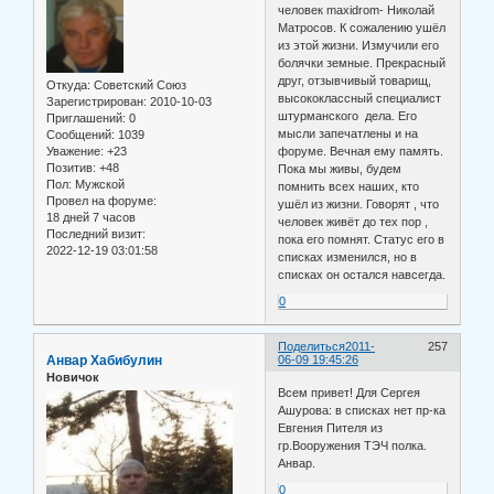
человек maxidrom- Николай
Матросов. К сожалению ушёл
из этой жизни. Измучили его
болячки земные. Прекрасный
друг, отзывчивый товарищ,
Откуда:
Советский Союз
высококлассный специалист
Зарегистрирован
: 2010-10-03
штурманского дела. Его
Приглашений:
0
мысли запечатлены и на
Сообщений:
1039
Уважение:
+23
форуме. Вечная ему память.
Позитив:
+48
Пока мы живы, будем
Пол:
Мужской
помнить всех наших, кто
Провел на форуме:
ушёл из жизни. Говорят , что
18 дней 7 часов
человек живёт до тех пор ,
Последний визит:
пока его помнят. Статус его в
2022-12-19 03:01:58
списках изменился, но в
списках он остался навсегда.
0
Поделиться
2011-
257
Анвар Хабибулин
06-09 19:45:26
Новичок
Всем привет! Для Сергея
Ашурова: в списках нет пр-ка
Евгения Пителя из
гр.Вооружения ТЭЧ полка.
Анвар.
0