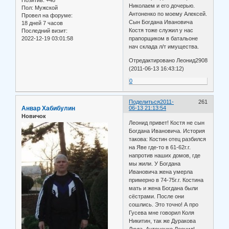
Позитив:
+48
Николаем и его дочерью.
Пол:
Мужской
Антоненко по моему Алексей.
Провел на форуме:
Сын Богдана Ивановича
18 дней 7 часов
Костя тоже служил у нас
Последний визит:
прапорщиком в батальоне
2022-12-19 03:01:58
нач склада л/т имущества.
Отредактировано Леонид2908
(2011-06-13 16:43:12)
0
Поделиться
2011-
261
Анвар Хабибулин
06-13 21:13:54
Новичок
Леонид привет! Костя не сын
Богдана Ивановича. История
такова: Костин отец разбился
на Яве где-то в 61-62г.г.
напротив наших домов, где
мы жили. У Богдана
Ивановича жена умерла
примерно в 74-75г.г. Костина
мать и жена Богдана были
сёстрами. После они
сошлись. Это точно! А про
Гусева мне говорил Коля
Никитин, так же Дуракова