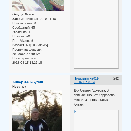
Откуда:
Львов
Зарегистрирован
: 2010-11-10
Приглашений:
0
Сообщений:
45
Уважение:
+1
Позитив:
+0
Пол:
Мужской
Возраст:
60
[1966-05-15]
Провел на форуме:
20 часов 27 минут
Последний визит:
2018-04-15 14:21:18
Поделиться
2011-
242
Анвар Хабибулин
02-16 11:37:13
Новичок
Для Сергея Ашурова. В
списках 1вэ нет Харрасова
Михаила, бортмеханик.
Анвар.
0