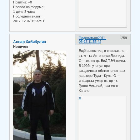
Позитив:
+0
Провел на форуме:
1 день 3 часа
Последний визит:
2017-12-07 15:32:11
Поделиться
2011-
259
Анвар Хабибулин
06-13 11:53:42
Новичок
Ещё вспомнил, в списках нет
ст. л - та Антоненко Леонида.
Ст. техник гр. ВиД ТЭЧ полка.
В 1992г. утонул при
загадочных обстоятельствах
на озере Туда - Куль. От
инфаркта умер ст. пр - к
Гусев Николай, там же в
Кагане.
0