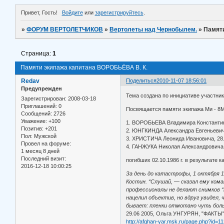
Привет, Гость!
Войдите
или
зарегистрируйтесь
.
»
ФОРУМ ВЕРТОЛЕТЧИКОВ
»
Вертолеты над Чернобылем.
»
Памяти
Страница:
1
Памяти экипажа капитана ВОРОБЬЁВА В. К.
Redav
Поделиться
2010-11-07 18:56:01
Предупрежден
Тема создана по инициативе участни
Зарегистрирован
: 2008-03-18
Приглашений:
0
Посвящается памяти экипажа Ми - 8М
Сообщений:
2726
Уважение:
+100
1. ВОРОБЬЕВА Владимира Константино
Позитив:
+201
2. ЮНГКИНДА Александра Евгеньевича,
Пол:
Мужской
3. ХРИСТИЧА Леонида Ивановича, 28.0
Провел на форуме:
4. ГАНЖУКА Николая Александровича, 
1 месяц 8 дней
Последний визит:
погибших 02.10.1986 г. в результате
2016-12-18 10:00:25
За день до катастрофы, 1 октября 1
Костин. “Слушай, — сказал ему ком
профессионалы не делают снимков “
нацелил объектив, но вдруг увидел, 
бывает: пленки отмотано чуть больш
29.06 2005, Ольга УНГУРЯН, "ФАКТЫ"
http://afghan-yar.msk.ru/page.php?id=11