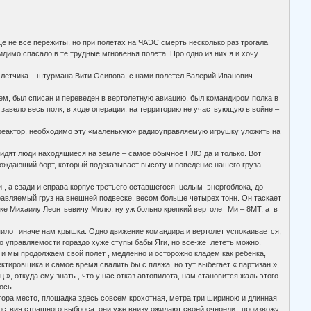
 все пережиты, но при полетах на ЧАЭС смерть несколько раз трогала
идимо спасало в те трудные мгновенья полета. Про одно из них я и хочу
етчика – штурмана Вити Осипова, с нами полетел Валерий Иванович
 был списан и переведен в вертолетную авиацию, был командиром полка в
 завело весь полк, в ходе операции, на территорию не участвующую в войне –
ктор, необходимо эту «маленькую» радиоуправляемую игрушку уложить на
т люди находящиеся на земле – самое обычное НЛО да и только. Вот
ождающий борт, который подсказывает высоту и поведение нашего груза.
сзади и справа корпус третьего оставшегося целым энергоблока, до
управляемый груз на внешней подвеске, весом больше четырех тонн. Он таскает
шке Михаилу Леонтьевичу Милю, ну уж больно крепкий вертолет Ми – 8МТ, а в
 иначе нам крышка. Одно движение командира и вертолет успокаивается,
По управляемости гораздо хуже ступы бабы Яги, но все-же лететь можно.
родолжаем свой полет , медленно и осторожно кладем как ребенка,
ктировщика и самое время свалить бы с пляжа, но тут выбегает « партизан »,
», откуда ему знать , что у нас отказ автопилота, нам становится жаль этого
ось.
сто, площадка здесь совсем крохотная, метра три шириною и длинная
ледствия страшного выброса, они уже внизу ожидают своей очереди, произвожу