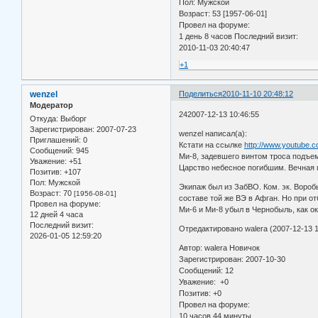
Пол: Мужской
Возраст: 53 [1957-06-01]
Провел на форуме:
1 день 8 часов Последний визит:
2010-11-03 20:40:47
+1
wenzel
Поделиться
2010-11-10 20:48:12
Модератор
242007-12-13 10:46:55
Откуда:
Выборг
Зарегистрирован
: 2007-07-23
wenzel написал(а):
Приглашений:
0
Кстати на ссылке
http://www.youtube.
Сообщений:
945
Ми-8, задевшего винтом троса подъем
Уважение:
+51
Царство небесное погибшим. Вечная 
Позитив:
+107
Пол:
Мужской
Экипаж был из ЗабВО. Ком. эк. Воробь
Возраст:
70
[1956-08-01]
составе той же ВЭ в Афган. Но при о
Провел на форуме:
Ми-6 и Ми-8 убыл в Чернобыль, как ок
12 дней 4 часа
Последний визит:
Отредактировано walera (2007-12-13 1
2026-01-05 12:59:20
Автор: walera Новичок
Зарегистрирован: 2007-10-30
Сообщений: 12
Уважение: +0
Позитив: +0
Провел на форуме:
10 часов 44 минуты