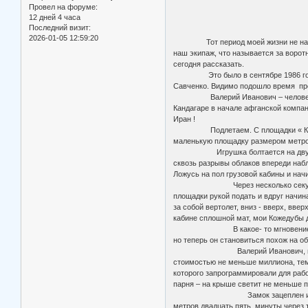
Скляр уехал 
Провел на форуме:
А пока лишь 
12 дней 4 часа
Бетонируем 
Последний визит:
2026-01-05 12:59:20
Тот период моей жизни не назовешь
наш экипаж, что называется за ворот
сегодня рассказать.
Это было в сентябре 1986 года, от
Савченко. Видимо подошло время про
Валерий Иванович – человек-легенд
Кандагаре в начале афганской компан
Иран !
Подлетаем. С площадки « Кубок -1
маленькую площадку размером метров
Игрушка болтается на двухсотметро
сквозь разрывы облаков впереди набл
Ложусь на пол грузовой кабины и нач
Через несколько секунд мы уже в 
площадки рукой подать и вдруг начин
за собой вертолет, вниз - вверх, вв
кабине сплошной мат, мои Кожедубы д
В какое- то мгновение понимаю, ч
но теперь он становиться похож на о
Валерий Иванович, видя полную га
стоимостью не меньше миллиона, теми
которого запрограммировали для работ
парня – на крыше светит не меньше пя
Замок зацеплен и мы начинаем по
метров двадцать пять, минуты через 