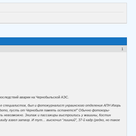
1
 последствий аварии на Чернобыльской АЭС.
роме специалистов, был и фотожурналист украинского отделения АПН Игорь
м фото, пусть от Чернобыля память останется!” Обычно фотокоры-
ать невозможно. Экипаж и пассажиры выстроились у машины, Костин
виду взвел затвор. И тут… выскочил “лишний”, 37-й кадр (редко, но такое