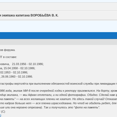
 экипажа капитана ВОРОБЬЁВА В. К.
ков форума.
Т в составе:
вича, 21.03.1956 - 02.10.1986;
 15.04.1958 - 02.10.1986;
2.1953 - 02.10.1986;
26.06.1960 - 02.10.1986.
 катастрофы вертолёта при выполнении обязанностей воинской службы при ликвидации
986 года, экипаж МИ-8 после очередной ходки к ректору приземлился. На борту, к
андир экипажа, — мы Афган отлетали, и ни одной фотографии. Обидно. Сделай на
на память” — на всех желающих пленки не хватит. Но здесь такой случай! Отказ
что кадров больше нет — вся пленка израсходована. Но чтоб не обидеть ребят, для 
е или она неровно отрезана). Так и получилось это “фото на память”.
 (С)
2