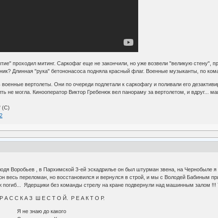
ытие" проходил митинг. Саркофаг еще не закончили, но уже возвели "великую стену", 
ник? Длинная "рука" бетононасоса подняла красный флаг. Военные музыканты, по ком
сь военные вертолеты. Они по очереди подлетали к саркофагу и поливали его дезакт
ть не могла. Кинооператор Виктор Гребенюк вел панораму за вертолетом, и вдруг... ма
 (С)
2
одя Воробьев , в Пархимской 3-ей эскадрилье он был штурман звена, на Чернобыле я
 он весь переломан, но восстановился и вернулся в строй, и мы с Володей Бабиным пр
погиб... Ядерщики без команды стрелу на кране подвернули над машинным залом !!! Та
 Т О Й. Р Е А К Т О Р.
о какого