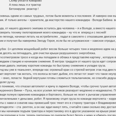
в Комарово
я и трактор
реактор !
 одним из самых трудных, потом были моменты и посложнее. И наверно они еще не
ник. И только ангелы – хранители, да мастерство нашего командира - Володи Бабина в
 нашего дружного экипажа осталось два человека – я и Володя, а вместо нашего л
верить технику пилотирования моего командира – ну что ж вперед и с песней!
а, начинал летать на истребителях , падал в самолете с отказавшим двигателем,
ии и получил бы наверняка Звезду Героя, если бы не штурманское – хамское отродье,
» цепляем мощнейший робот весом больше четырех тонн и медленно идем на реа
 десять на пятнадцать, для очистки крыши разрушенного энергоблока.
вом тросе и когда мы попадаем в облака я представляю картину , которую видя
юдаем станцию и начинаем снижение. В метрах тридцати от нашего груза идет сопров
инаю давать экипажу короткие команды по быстрому снижению и укладке груза.
«каньоне», впереди нас огромный кран со стрелой метров этак под двести , а 
ает вертолет так мотать, что волосы встают дыбом, кто летал тот знает что такое не
ерх – вниз, лопасти бедной вертушки готовы сложиться тюльпанчиком, но спасибо деду
елят ручку.
то отказал автопилот и кричу в ларинги Володе, чтобы срочно тушил автопилот
бкуренного Винни – Пуха, на все усилия летчиков реагирует медленно и неадекватно. 
рмонию командира и бортового, больше не лезет к рычагам управления и мы п
»зелеными » деньгами, робот. Я произвожу отцеп груза по команде вертолета – корре
ы с нами и схватив наш провисший трос тянет его в сторону трактора « Владимировец 
тидесяти – ста рентген, а он нас ждал минут пять, считайте сами сколько ему достал
дъем трактора и перестановку его в другое указанное на крыше реактора ме
три попадаю и туда, теперь партизаны по очереди будут бегать к нему и убирать пос