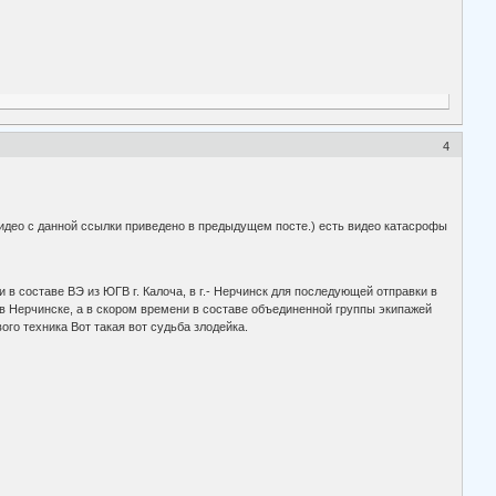
4
део с данной ссылки приведено в предыдущем посте.) есть видео катасрофы
 в составе ВЭ из ЮГВ г. Калоча, в г.- Нерчинск для последующей отправки в
 в Нерчинске, а в скором времени в составе объединенной группы экипажей
ого техника Вот такая вот судьба злодейка.