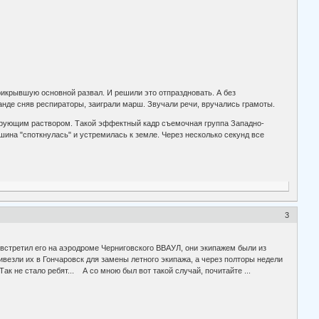
прикрывшую основной развал. И решили это отпраздновать. А без
анде сняв респираторы, заиграли марш. Звучали речи, вручались грамоты.
ивирующим раствором. Такой эффектный кадр съемочная группа Западно-
шина "споткнулась" и устремилась к земле. Через несколько секунд все
3
 встретил его на аэродроме Черниговского ВВАУЛ, они экипажем были из
ивезли их в Гончаровск для замены летного экипажа, а через полторы недели
к не стало ребят... А со мною был вот такой случай, почитайте ...