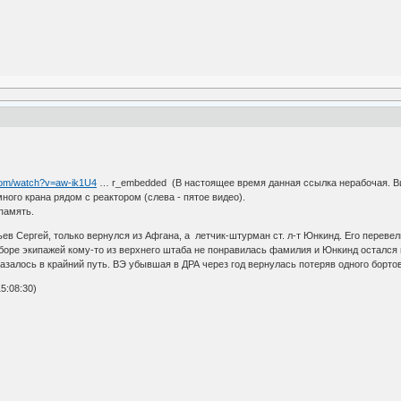
com/watch?v=aw-ik1U4
… r_embedded (В настоящее время данная ссылка нерабочая. Ви
ного крана рядом с реактором (слева - пятое видео).
память.
ев Сергей, только вернулся из Афгана, а летчик-штурман ст. л-т Юнкинд. Его перевели
тборе экипажей кому-то из верхнего штаба не понравилась фамилия и Юнкинд остался
азалось в крайний путь. ВЭ убывшая в ДРА через год вернулась потеряв одного бортов
5:08:30)