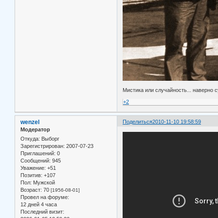
Мистика или случайность... наверно с
+2
wenzel
Поделиться
2010-11-10 19:58:59
Модератор
Откуда:
Выборг
Зарегистрирован
: 2007-07-23
Приглашений:
0
Сообщений:
945
Уважение:
+51
Позитив:
+107
Пол:
Мужской
Возраст:
70
[1956-08-01]
Провел на форуме:
12 дней 4 часа
Последний визит: