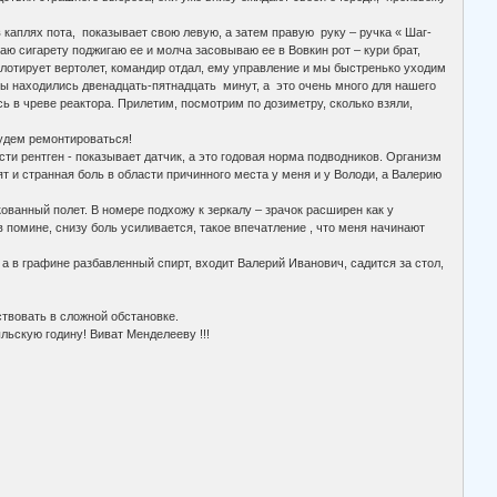
х пота, показывает свою левую, а затем правую руку – ручка « Шаг-
аю сигарету поджигаю ее и молча засовываю ее в Вовкин рот – кури брат,
илотирует вертолет, командир отдал, ему управление и мы быстренько уходим
 мы находились двенадцать-пятнадцать минут, а это очень много для нашего
сь в чреве реактора. Прилетим, посмотрим по дозиметру, сколько взяли,
дем ремонтироваться!
тген - показывает датчик, а это годовая норма подводников. Организм
т и странная боль в области причинного места у меня и у Володи, а Валерию
ый полет. В номере подхожу к зеркалу – зрачок расширен как у
в помине, снизу боль усиливается, такое впечатление , что меня начинают
афине разбавленный спирт, входит Валерий Иванович, садится за стол,
овать в сложной обстановке.
кую годину! Виват Менделееву !!!