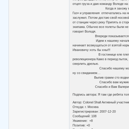
отцеп груза и даю команду Володе на
Когда я захожу в кабину, Вовка с
Газ» и управления отпечатались на н
заслужил. Потом достаю свой носовой
от станции через реку Припять в сто
экипажа. Обычно все полеты были не б
говорит Володя.
Впереди показывается аэродром, 
Идем к нашему начальнику химичес
начинает возмущаться от взятой норм
Ивановичу хоть бы хны!!!
В гостинице еле плетемся по ступ
революционера Камо в период пыток, п
сверлить дрелью.
Спасибо нашему маленькому штурма
ну со свиданием…
Выпив грамм сто водки, устало бр
Спасибо вам мужики, говорит наш
Спасибо и Вам Валерий Иванович з
Подпись автора: Я там где ребята толк
Автор: Colonel Shall Активный участни
Откуда: г. Москва
Зарегистрирован: 2007-12-20
Сообщений: 108
Уважение: +8
Позитив: +0