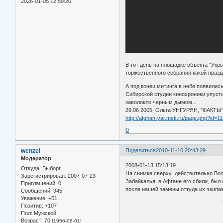
2026-01-05 12:59:20
В тот день на площадке объекта "Укр
торжественного собрания какой празд
А под конец митинга в небе появили
Сибирской студии кинохроники упусти
заволокло черным дымом...
29.06 2005, Ольга УНГУРЯН, "ФАКТЫ"
http://afghan-yar.msk.ru/page.php?id=11
0
wenzel
Поделиться
2010-11-10 20:43:29
Модератор
2008-01-13 15:13:19
Откуда:
Выборг
На снимке сверху ,действительно Вол
Зарегистрирован
: 2007-07-23
Забайкалья, в Афгане его сбили, был
Приглашений:
0
после нашей замены оттуда их экипаж 
Сообщений:
945
Уважение:
+51
Р А С С К А З Ш Е С
Позитив:
+107
Пол:
Мужской
Я не знаю д
Возраст:
70
[1956-08-01]