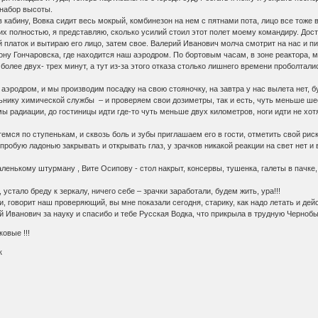
 набор высоты.
идит весь мокрый, комбинезон на нем с пятнами пота, лицо все тоже в капля
их полностью, я представляю, сколько усилий стоил этот полет моему командиру. Дост
 платок и вытираю его лицо, затем свое. Валерий Иванович молча смотрит на нас и п
рону Гончаровска, где находится наш аэродром. По бортовым часам, в зоне реактора,
олее двух- трех минут, а тут из-за этого отказа столько лишнего времени проболтали
и мы производим посадку на свою стояночку, на завтра у нас вылета нет, бу
кой службы – и проверяем свои дозиметры, так и есть, чуть меньше шести рен
ы радиации, до гостиницы идти где-то чуть меньше двух километров, ноги идти не хотя
енькам, и сквозь боль и зубы приглашаем его в гости, отметить свой рискованн
робую ладонью закрывать и открывать глаз, у зрачков никакой реакции на свет нет и 
ну , Вите Осипову - стол накрыт, консервы, тушенка, галеты в пачке, а в гр
еду к зеркалу, ничего себе – зрачки заработали, будем жить, ура!!!
 проверяющий, вы мне показали сегодня, старику, как надо летать и действ
а науку и спасибо и тебе Русская Водка, что прикрыла в трудную Чернобыльс
овые !!!
к