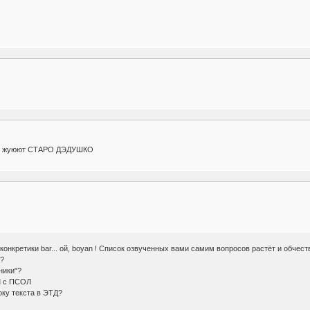
 не жуюют СТАРО ДЭДУШКО
онкретики bar... ой, boyan ! Список озвученных вами самим вопросов растёт и обчест
)?
ники"?
М с ПСОЛ
оку текста в ЭТД?