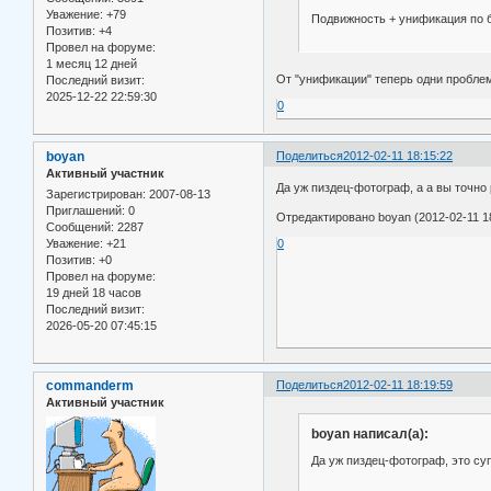
Уважение:
+79
Подвижность + унификация по 
Позитив:
+4
Провел на форуме:
1 месяц 12 дней
От "унификации" теперь одни проблем
Последний визит:
2025-12-22 22:59:30
0
boyan
Поделиться
2012-02-11 18:15:22
Активный участник
Да уж пиздец-фотограф, а а вы точно
Зарегистрирован
: 2007-08-13
Приглашений:
0
Отредактировано boyan (2012-02-11 18
Сообщений:
2287
Уважение:
+21
0
Позитив:
+0
Провел на форуме:
19 дней 18 часов
Последний визит:
2026-05-20 07:45:15
commanderm
Поделиться
2012-02-11 18:19:59
Активный участник
boyan написал(а):
Да уж пиздец-фотограф, это су