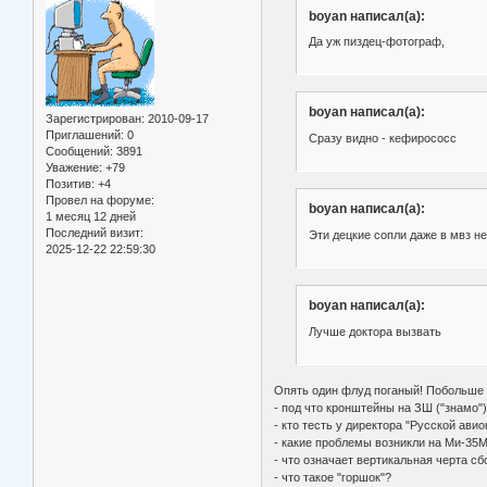
boyan написал(а):
Да уж пиздец-фотограф,
boyan написал(а):
Зарегистрирован
: 2010-09-17
Приглашений:
0
Сразу видно - кефирососс
Сообщений:
3891
Уважение:
+79
Позитив:
+4
Провел на форуме:
boyan написал(а):
1 месяц 12 дней
Последний визит:
Эти децкие сопли даже в мвз
2025-12-22 22:59:30
boyan написал(а):
Лучше доктора вызвать
Опять один флуд поганый! Побольше к
- под что кронштейны на ЗШ ("знамо"
- кто тесть у директора "Русской авио
- какие проблемы возникли на Ми-35
- что означает вертикальная черта сб
- что такое "горшок"?