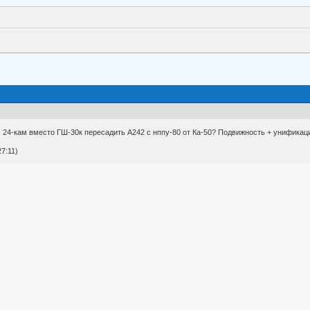
 24-кам вместо ГШ-30к пересадить А242 с нппу-80 от Ка-50? Подвижность + унификац
27:11)