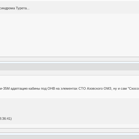
синдрома Турета...
и-35М адаптацию кабины под ОНВ на элементах СТО Азовского ОМЗ, ну и сам "Скосок
:36:41)