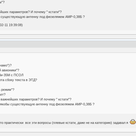
м"?
нейших параметров? И почему " кстати"?
бы существующую антенну под фюзеляжем АМР-0,38Б ?
2-11 19:39:08)
намо")?
й авионики"?
 Ми-35М с ПСОЛ
рта сбоку текста в ЭТД?
а режим"?
ает?
з важнейших параметров? И почему " кстати"?
на якобы существующую антенну под фюзеляжем АМР-0,38Б ?
-то практически все эти вопросы (плевые кстати, даже не на категорию) задавал я