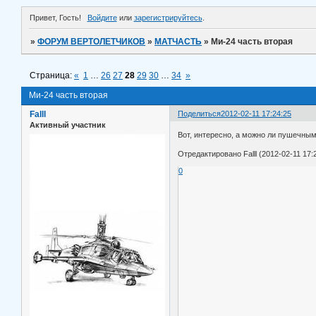
Привет, Гость!
Войдите
или
зарегистрируйтесь
.
»
ФОРУМ ВЕРТОЛЕТЧИКОВ
»
МАТЧАСТЬ
»
Ми-24 часть вторая
Страница:
«
1
…
26
27
28
29
30
…
34
»
Ми-24 часть вторая
Falll
Поделиться
2012-02-11 17:24:25
Активный участник
Вот, интересно, а можно ли пушечным
Отредактировано Falll (2012-02-11 17:
0