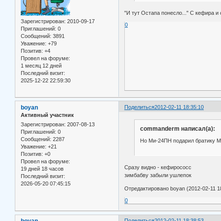
"И тут Остапа понесло..." С кефира и 
Зарегистрирован
: 2010-09-17
0
Приглашений:
0
Сообщений:
3891
Уважение:
+79
Позитив:
+4
Провел на форуме:
1 месяц 12 дней
Последний визит:
2025-12-22 22:59:30
boyan
Поделиться
2012-02-11 18:35:10
Активный участник
Зарегистрирован
: 2007-08-13
commanderm написал(а):
Приглашений:
0
Сообщений:
2287
Но Ми-24ПН подарил братику М
Уважение:
+21
Позитив:
+0
Провел на форуме:
Сразу видно - кефирососс
19 дней 18 часов
зимбабву забыли ушлепок
Последний визит:
2026-05-20 07:45:15
Отредактировано boyan (2012-02-11 18
0
Поделиться
2012-02-11 18:38:53