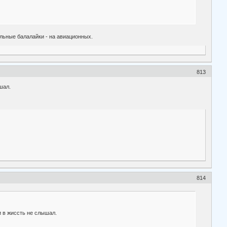
альные балалайки - на авиационных.
813
шал.
814
и в жиссть не слышал.