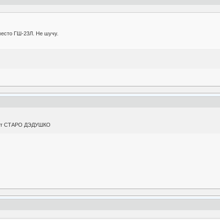
место ГШ-23Л. Не шучу.
уюют СТАРО ДЭДУШКО