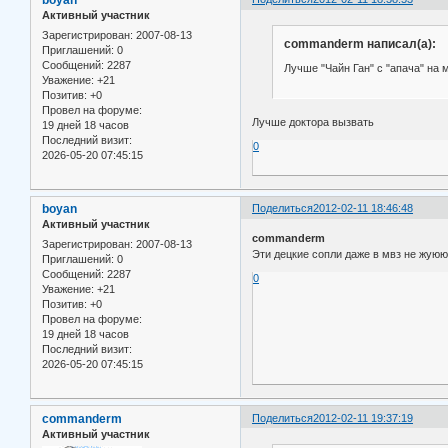
boyan
Активный участник
Зарегистрирован
: 2007-08-13
commanderm написал(а):
Приглашений:
0
Сообщений:
2287
Лучше "Чайн Ган" с "апача" на 
Уважение:
+21
Позитив:
+0
Провел на форуме:
Лучше доктора вызвать
19 дней 18 часов
Последний визит:
0
2026-05-20 07:45:15
boyan
Поделиться
2012-02-11 18:46:48
Активный участник
commanderm
Зарегистрирован
: 2007-08-13
Эти децкие сопли даже в мвз не ж
Приглашений:
0
Сообщений:
2287
0
Уважение:
+21
Позитив:
+0
Провел на форуме:
19 дней 18 часов
Последний визит:
2026-05-20 07:45:15
commanderm
Поделиться
2012-02-11 19:37:19
Активный участник