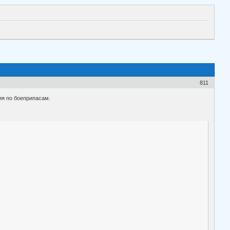
811
ия по боеприпасам.