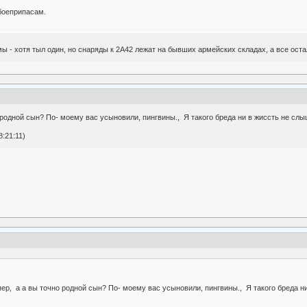
боеприпасам.
ы - хотя тыл один, но снаряды к 2А42 лежат на бывших армейских складах, а все ост
 родной сын? По- моему вас усыновили, пингвины., Я такого бреда ни в жиссть не слы
:21:11)
пер, а а вы точно родной сын? По- моему вас усыновили, пингвины., Я такого бреда н