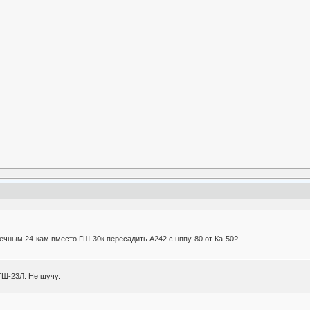
шечным 24-кам вместо ГШ-30к пересадить А242 с нппу-80 от Ка-50?
ГШ-23Л. Не шучу.