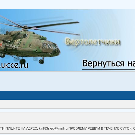
ВОЙТИ ПИШИТЕ НА АДРЕС, kirill83s-pb@mail.ru ПРОБЛЕМУ РЕШИМ В ТЕЧЕНИЕ СУ