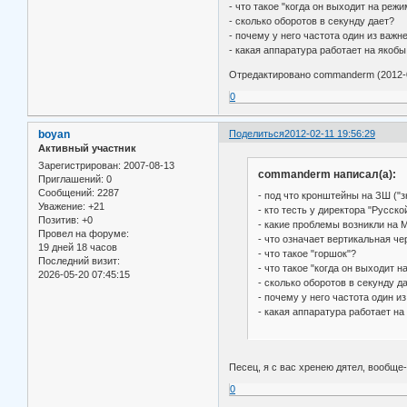
- что такое "когда он выходит на режи
- сколько оборотов в секунду дает?
- почему у него частота один из важ
- какая аппаратура работает на яко
Отредактировано commanderm (2012-0
0
boyan
Поделиться
2012-02-11 19:56:29
Активный участник
Зарегистрирован
: 2007-08-13
commanderm написал(а):
Приглашений:
0
Сообщений:
2287
- под что кронштейны на ЗШ ("з
Уважение:
+21
- кто тесть у директора "Русско
Позитив:
+0
- какие проблемы возникли на
Провел на форуме:
- что означает вертикальная че
19 дней 18 часов
- что такое "горшок"?
Последний визит:
- что такое "когда он выходит н
2026-05-20 07:45:15
- сколько оборотов в секунду д
- почему у него частота один и
- какая аппаратура работает 
Песец, я с вас хренею дятел, вообще
0